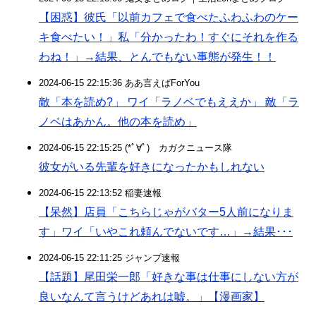
【困惑】彼氏「以前カフェで食べたふわふわのケー
キ食べたい！」私「分かったわ！すぐにそれを作る
わね！」→結果、とんでもない事態が発生！！
2024-06-15 22:15:36 ああ言えばForYou
敵「本を読め?」 ワイ「ラノベでもええか」 敵「ラ
ノベはあかん。他の本を読め」
2024-06-15 22:15:25 (*ﾟ∀ﾟ)ゞカガクニュース隊
彼女がいる先輩を好きになったかもしれない
2024-06-15 22:13:52 稲妻速報
【呆然】店員「こちらじゃがバター5人前になりま
す」ワイ「いやこれ頼んでないです…」→結果･･･
2024-06-15 22:11:25 ジャンプ速報
【話題】尾田栄一郎「好きな事は仕事にしない方が
良いなんて言うけどあれは嘘。」【漫画家】