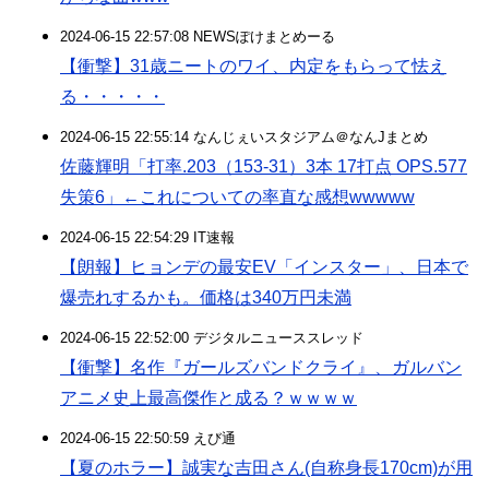
2024-06-15 22:57:08 NEWSぽけまとめーる
【衝撃】31歳ニートのワイ、内定をもらって怯え
る・・・・・
2024-06-15 22:55:14 なんじぇいスタジアム＠なんJまとめ
佐藤輝明「打率.203（153-31）3本 17打点 OPS.577
失策6」←これについての率直な感想wwwww
2024-06-15 22:54:29 IT速報
【朗報】ヒョンデの最安EV「インスター」、日本で
爆売れするかも。価格は340万円未満
2024-06-15 22:52:00 デジタルニューススレッド
【衝撃】名作『ガールズバンドクライ』、ガルバン
アニメ史上最高傑作と成る？ｗｗｗｗ
2024-06-15 22:50:59 えび通
【夏のホラー】誠実な吉田さん(自称身長170cm)が用