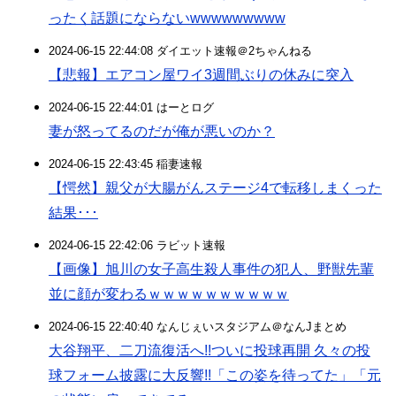
ったく話題にならないwwwwwwwww
2024-06-15 22:44:08 ダイエット速報＠2ちゃんねる
【悲報】エアコン屋ワイ3週間ぶりの休みに突入
2024-06-15 22:44:01 はーとログ
妻が怒ってるのだが俺が悪いのか？
2024-06-15 22:43:45 稲妻速報
【愕然】親父が大腸がんステージ4で転移しまくった
結果･･･
2024-06-15 22:42:06 ラビット速報
【画像】旭川の女子高生殺人事件の犯人、野獣先輩
並に顔が変わるｗｗｗｗｗｗｗｗｗｗ
2024-06-15 22:40:40 なんじぇいスタジアム＠なんJまとめ
大谷翔平、二刀流復活へ!!ついに投球再開 久々の投
球フォーム披露に大反響!!「この姿を待ってた」「元