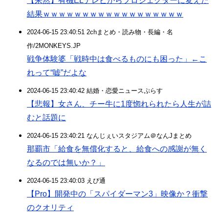
【呆然】有機ELテレビからプロジェクターに変えた
結果ｗｗｗｗｗｗｗｗｗｗｗｗｗｗｗｗｗｗ
2024-06-15 23:40:51 2chまとめ・読み物・長編・名
作/2MONKEYS.JP
戦争体験婆「戦時中は食べるものにも困った」←こ
れって“嘘”だよな
2024-06-15 23:40:42 結婚・恋愛ニュースぷらす
【悲報】女さん、チー牛に1度惚れられたら人生が詰
むと話題に
2024-06-15 23:40:21 なんじぇいスタジアム＠なんJまとめ
那覇市「給食を無償化すると、給食への感謝が無く
なるのでは無いか？」
2024-06-15 23:40:03 えび通
【Pro】開発中の「スパイダーマン3」映像か？衝撃
のクオリティ