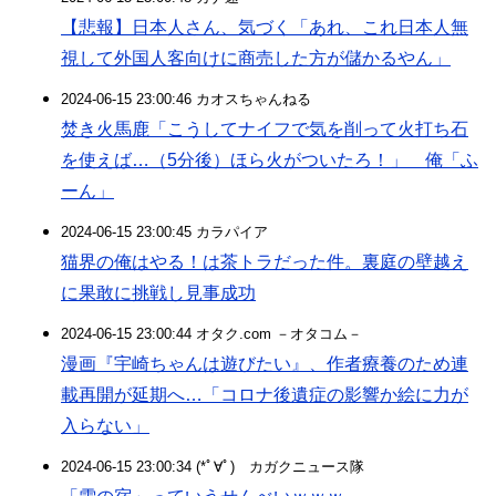
【悲報】日本人さん、気づく「あれ、これ日本人無
視して外国人客向けに商売した方が儲かるやん」
2024-06-15 23:00:46 カオスちゃんねる
焚き火馬鹿「こうしてナイフで気を削って火打ち石
を使えば…（5分後）ほら火がついたろ！」 俺「ふ
ーん」
2024-06-15 23:00:45 カラパイア
猫界の俺はやる！は茶トラだった件。裏庭の壁越え
に果敢に挑戦し見事成功
2024-06-15 23:00:44 オタク.com －オタコム－
漫画『宇崎ちゃんは遊びたい』、作者療養のため連
載再開が延期へ…「コロナ後遺症の影響か絵に力が
入らない」
2024-06-15 23:00:34 (*ﾟ∀ﾟ)ゞカガクニュース隊