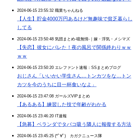
2024-06-15 23:55:32 職業ちゃんねる
【人生】貯金4000万円あるけど無趣味で貧乏暮らし
してる
2024-06-15 23:50:48 気団まとめ-噫無情-｜嫁・浮気・メシマズ
【失恋】彼女にバレた！夜の風呂で関係終わりｗｗ
ｗｗ
2024-06-15 23:50:20 エレファント速報：SSまとめブログ
おじさん「いいかい学生さん…トンカツをな…トン
カツを今のうちに目一杯食いなよ」
2024-06-15 23:47:08 ガールズVIPまとめ
【あるある】練習した技で年齢がわかる
2024-06-15 23:46:20 IT速報
【急募】ベランダでタバコ吸う隣人に報復する方法
2024-06-15 23:45:25 (*ﾟ∀ﾟ)ゞカガクニュース隊