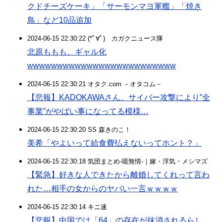
クドチーズケーキ」「サーモンマヨ軍艦」「焼き
鳥」など10品追加
2024-06-15 22:30:22 (*ﾟ∀ﾟ)ゞカガクニュース隊
北原ももも、ギャル化
wwwwwwwwwwwwwwwwwwwwwwwww
2024-06-15 22:30:21 オタク.com －オタコム－
【悲報】KADOKAWAさん、サイバー攻撃により”全
事業”がやばい事になってる模様…
2024-06-15 22:30:20 SS 森きのこ！
美希「やよいって給食費払えないってホント？」
2024-06-15 22:30:18 気団まとめ-噫無情-｜嫁・浮気・メシマズ
【緊急】好きな人できたから離婚してくれって言わ
れた…相手の女からのヤバい一言ｗｗｗｗ
2024-06-15 22:30:14 キニ速
【悲報】中国では「64」の存在が抹消されるらし