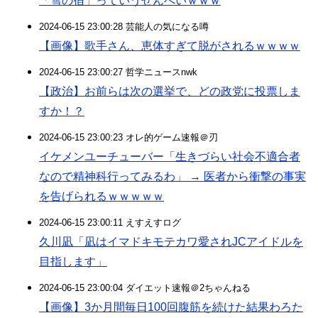
「雪の宿」っていうせんべいｗｗｗ
2024-06-15 23:00:28 芸能人の気になる噂
【画像】歌手さん、恵体すぎて脱がされるｗｗｗｗ
2024-06-15 23:00:27 哲学ニュースnwk
【政治】お前らは次の選挙で、どの政党に投票しま
すか！？
2024-06-15 23:00:23 オレ的ゲーム速報＠刃
イケメンユーチューバー「生きづらい社会不適合者
なので精神科行ってみるわ」 → 医者から衝撃の事実
を告げられるｗｗｗｗｗ
2024-06-15 23:00:11 えすえすログ
久川凪「凪はイマドキモテカワ愛されJCアイドルを
目指します」
2024-06-15 23:00:04 ダイエット速報＠2ちゃんねる
【画像】3か月間毎日100回腹筋を続けた結果わろた