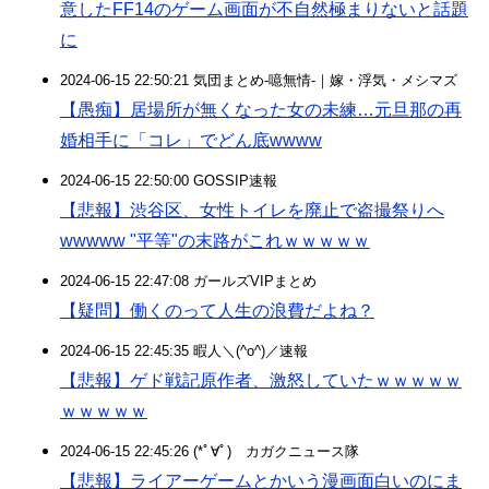
意したFF14のゲーム画面が不自然極まりないと話題
に
2024-06-15 22:50:21 気団まとめ-噫無情-｜嫁・浮気・メシマズ
【愚痴】居場所が無くなった女の未練…元旦那の再
婚相手に「コレ」でどん底wwww
2024-06-15 22:50:00 GOSSIP速報
【悲報】渋谷区、女性トイレを廃止で盗撮祭りへ
wwwww "平等"の末路がこれｗｗｗｗｗ
2024-06-15 22:47:08 ガールズVIPまとめ
【疑問】働くのって人生の浪費だよね？
2024-06-15 22:45:35 暇人＼(^o^)／速報
【悲報】ゲド戦記原作者、激怒していたｗｗｗｗｗ
ｗｗｗｗｗ
2024-06-15 22:45:26 (*ﾟ∀ﾟ)ゞカガクニュース隊
【悲報】ライアーゲームとかいう漫画面白いのにま