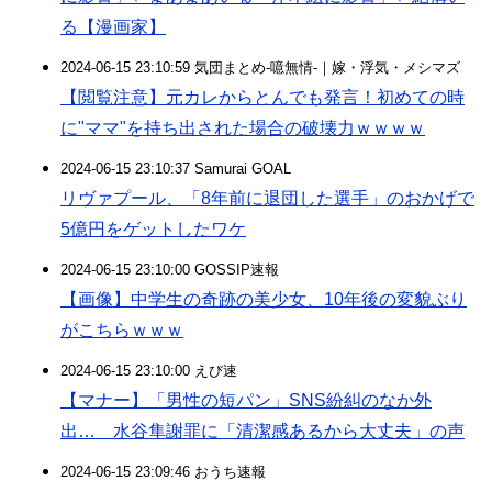
る【漫画家】
2024-06-15 23:10:59 気団まとめ-噫無情-｜嫁・浮気・メシマズ
【閲覧注意】元カレからとんでも発言！初めての時
に"ママ"を持ち出された場合の破壊力ｗｗｗｗ
2024-06-15 23:10:37 Samurai GOAL
リヴァプール、「8年前に退団した選手」のおかげで
5億円をゲットしたワケ
2024-06-15 23:10:00 GOSSIP速報
【画像】中学生の奇跡の美少女、10年後の変貌ぶり
がこちらｗｗｗ
2024-06-15 23:10:00 えび速
【マナー】「男性の短パン」SNS紛糾のなか外
出… 水谷隼謝罪に「清潔感あるから大丈夫」の声
2024-06-15 23:09:46 おうち速報