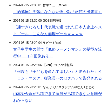
2024-06-15 23:30:01 哲学ニュースnwk
【洒落怖】洒落にならない怖い話『旅館の出来事』
2024-06-15 23:30:00 GOSSIP速報
【凄すぎわろた】代表戦で選ばれた日本人史上ベス
トゴール…こんなん無理ゲーやｗｗｗｗ
2024-06-15 23:29:04 ラビット速報
女子中学生の間で『低めラーメンマン』の髪型が流
行中！ （※画像あり）
2024-06-15 23:28:06 【2ch】コピペ情報局
「何度も『子どもを産んでほしい』と迫られた」イ
ーロン・マスク、従業員へのセクハラで告発される
2024-06-15 23:28:01 なんじぇいスタジアム＠なんJまとめ
山本や今永が活躍できて藤浪が活躍できない意味が
わからない