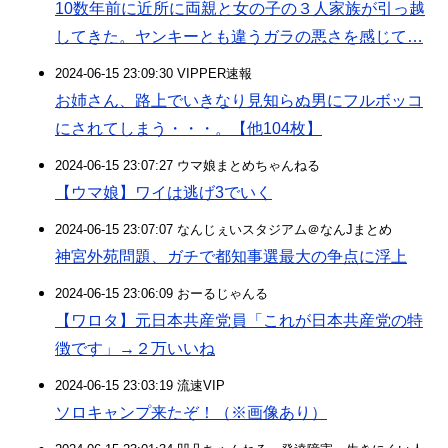
10数年前に近所に両親と女の子の３人家族が引っ越
してきた。ヤンキーとも違うガラの悪さを感じて…
2024-06-15 23:09:30 VIPPER速報
お姉さん、路上でいきなり見知らぬ男にフルボッコ
にされてしまう・・・。【他104枚】
2024-06-15 23:07:27 ウマ娘まとめちゃんねる
【ウマ娘】ワイは逃げ3でいく
2024-06-15 23:07:07 なんじぇいスタジアム＠なんJまとめ
神宮外苑問題、ガチで都知事選最大の争点に浮上
2024-06-15 23:06:09 おーるじゃんる
【ワロタ】元日本共産党員「これが日本共産党の特
徴です」→２万いいね
2024-06-15 23:03:19 流速VIP
ソロキャンプ来たぞ！（※画像あり）