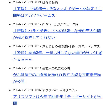
2024-06-15 23:30:21 はちま起稿
【速報】『怪獣8号』PC/スマホでゲーム化決定！！
開発はアカツキゲームス
2024-06-15 23:30:19 (*ﾟ∀ﾟ)ゞカガクニュース隊
【悲報】ハライチ岩井さんの結婚、なぜか芸人仲間
が殆ど祝福してくれない
2024-06-15 23:30:19 気団まとめ-噫無情-｜嫁・浮気・メシマズ
【驚愕】結婚3年…一度もHしてない理由がヤバすぎ
たｗｗｗｗ
2024-06-15 23:30:14 芸能人の気になる噂
がん闘病中の小倉智昭氏(77) 現在の姿を古市憲寿氏
が公開
2024-06-15 23:30:07 オタク.com －オタコム－
アリスソフトは今年で35周年！ティザーサイトが公
開