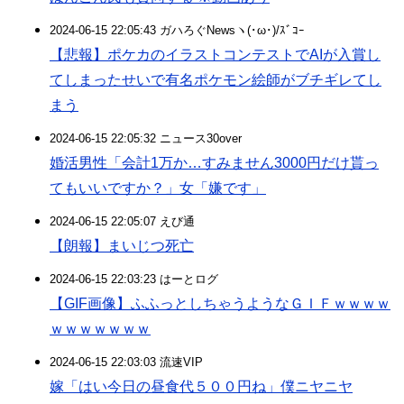
2024-06-15 22:05:43 ガハろぐNewsヽ(･ω･)/ｽﾞｺｰ
【悲報】ポケカのイラストコンテストでAIが入賞し
てしまったせいで有名ポケモン絵師がブチギレてし
まう
2024-06-15 22:05:32 ニュース30over
婚活男性「会計1万か…すみません3000円だけ貰っ
てもいいですか？」女「嫌です」
2024-06-15 22:05:07 えび通
【朗報】まいじつ死亡
2024-06-15 22:03:23 はーとログ
【GIF画像】ふふっとしちゃうようなＧＩＦｗｗｗｗ
ｗｗｗｗｗｗｗ
2024-06-15 22:03:03 流速VIP
嫁「はい今日の昼食代５００円ね」僕ニヤニヤ