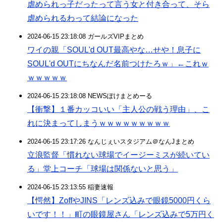
虐められっ子だったって言う女と付き合って、そら
虐められるわって結論になった
2024-06-15 23:18:08 ガールズVIPまとめ
ワイの親「SOUL'd OUT最高やな…せや！息子に
SOUL'd OUTにちなんだ名前つけたろｗ」←これｗ
ｗｗｗｗｗ
2024-06-15 23:18:08 NEWSぽけまとめーる
【衝撃】１番カッコいい「主人公の戦う理由」、こ
れに決まってしまうｗｗｗｗｗｗｗｗｗ
2024-06-15 23:17:26 なんじぇいスタジアム＠なんJまとめ
立浪監督「慣れない球場でイージーミスが続いてい
る」堂上コーチ「球場は関係ないと思う」
2024-06-15 23:13:55 稲妻速報
【愕然】ZoffやJINS「レンズ込みで眼鏡5000円くら
いです！！」町の眼鏡屋さん「レンズ込みで5万円く