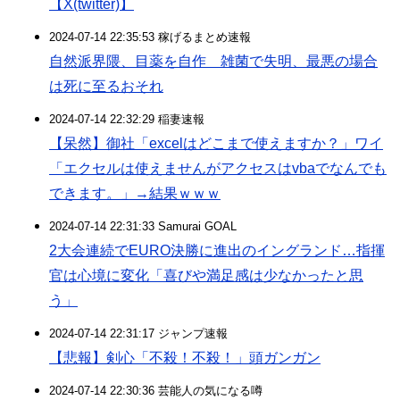
【X(twitter)】
2024-07-14 22:35:53 稼げるまとめ速報
自然派界隈、目薬を自作 雑菌で失明、最悪の場合
は死に至るおそれ
2024-07-14 22:32:29 稲妻速報
【呆然】御社「excelはどこまで使えますか？」ワイ
「エクセルは使えませんがアクセスはvbaでなんでも
できます。」→結果ｗｗｗ
2024-07-14 22:31:33 Samurai GOAL
2大会連続でEURO決勝に進出のイングランド…指揮
官は心境に変化「喜びや満足感は少なかったと思
う」
2024-07-14 22:31:17 ジャンプ速報
【悲報】剣心「不殺！不殺！」頭ガンガン
2024-07-14 22:30:36 芸能人の気になる噂