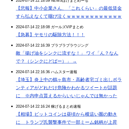
2024-07-14 22:18:09 NEWSぽけまとめーる
【悲報】中小企業さん、「これくらい」の最低賃金
すら払えなくて咽び泣くｗｗｗｗｗｗｗｗｗｗｗｗ
2024-07-14 22:18:08 ガールズVIPまとめ
【急募】ヤモリの駆除方法！！！
2024-07-14 22:16:39 ブラブラブラウジング
敵「揚げ油をシンクに流すな！」 ワイ「ん？なん
で？（シンクにどばー）」 →
2024-07-14 22:16:36 ハムスター速報
【埼玉】炎上中の鶴ヶ島市・高齢者宅ゴミ出しボラ
ンティアがどれだけ危険かわかるツイートが話題
に ※内申点貰えるからいいじゃんでは無かった
2024-07-14 22:16:24 稼げるまとめ速報
【相場】ビットコインは昼頃から横這い圏の動き
に トランプ氏襲撃事件で一部ミーム銘柄が上昇