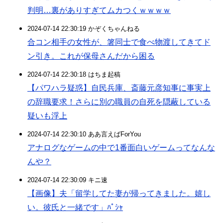
判明…裏がありすぎてムカつくｗｗｗｗ
2024-07-14 22:30:19 かぞくちゃんねる
合コン相手の女性が、箸同士で食べ物渡してきてド
ン引き。これが保母さんだから困る
2024-07-14 22:30:18 はちま起稿
【パワハラ疑惑】自民兵庫、斎藤元彦知事に事実上
の辞職要求！さらに別の職員の自死を隠蔽している
疑いも浮上
2024-07-14 22:30:10 ああ言えばForYou
アナログなゲームの中で1番面白いゲームってなんな
んや？
2024-07-14 22:30:09 キニ速
【画像】夫「留学してた妻が帰ってきました。嬉し
い。彼氏と一緒です」ﾊﾟｼｬ