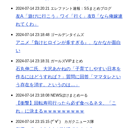
2024-07-14 23:20:21 エレファント速報：SSまとめブログ
友A「遊びに行こう」ワイ「行く」友B「なら俺嫁連
れてくわ」
2024-07-14 23:18:48 ゴールデンタイムズ
アニメ『負けヒロインが多すぎる』、なかなか面白
い
2024-07-14 23:18:31 ガールズVIPまとめ
石丸伸二氏、大沢あかねの「子育てしやすい日本を
作るにはどうすれば？」質問に回答「ママタレとい
う存在を消す。というのは…」
2024-07-14 23:18:08 NEWSぽけまとめーる
【衝撃】回転寿司行ったら必ず食べるネタ、「こ
れ」に決まるｗｗｗｗｗｗｗｗｗ
2024-07-14 23:15:15 (*ﾟ∀ﾟ)ゞカガクニュース隊