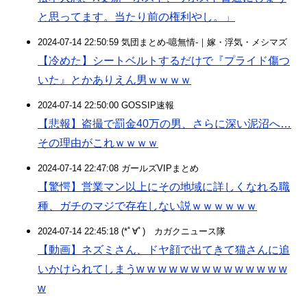
と思ってます。当たり前の権利やし。」
2024-07-14 22:50:59 気団まとめ-噫無情-｜嫁・浮気・メシマズ
【冷めた】シートベルトするだけで『プライド傷つ
いた』とかありえん男ｗｗｗｗ
2024-07-14 22:50:00 GOSSIP速報
【悲報】盗撮で罰金40万の男、さらに深い泥沼へ…
その理由がこれｗｗｗｗ
2024-07-14 22:47:08 ガールズVIPまとめ
【驚愕】営業マン以上にその地域に詳しくなれる職
種、ガチのマジで存在しない説ｗｗｗｗｗｗ
2024-07-14 22:45:18 (*ﾟ∀ﾟ)ゞカガクニュース隊
【動画】ネズミさん、ドヤ顔で出てきて猫さんに追
いかけられてしまうw w w w w w w w w w w w w w
w