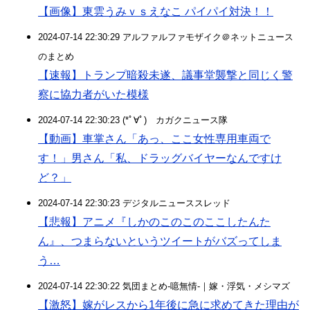
【画像】東雲うみｖｓえなこ パイパイ対決！！
2024-07-14 22:30:29 アルファルファモザイク＠ネットニュース
のまとめ
【速報】トランプ暗殺未遂、議事堂襲撃と同じく警
察に協力者がいた模様
2024-07-14 22:30:23 (*ﾟ∀ﾟ)ゞカガクニュース隊
【動画】車掌さん「あっ、ここ女性専用車両で
す！」男さん「私、ドラッグバイヤーなんですけ
ど？」
2024-07-14 22:30:23 デジタルニューススレッド
【悲報】アニメ『しかのこのこのここしたんた
ん』、つまらないというツイートがバズってしま
う…
2024-07-14 22:30:22 気団まとめ-噫無情-｜嫁・浮気・メシマズ
【激怒】嫁がレスから1年後に急に求めてきた理由が