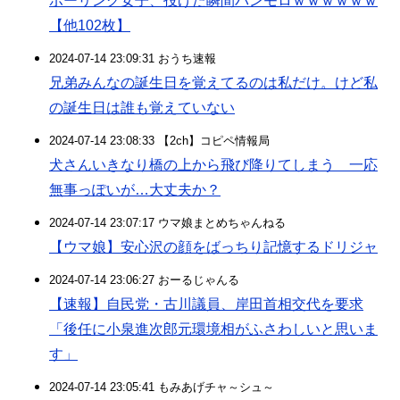
ボーリング女子、投げた瞬間パンモロｗｗｗｗｗｗ
【他102枚】
2024-07-14 23:09:31 おうち速報
兄弟みんなの誕生日を覚えてるのは私だけ。けど私
の誕生日は誰も覚えていない
2024-07-14 23:08:33 【2ch】コピペ情報局
犬さんいきなり橋の上から飛び降りてしまう 一応
無事っぽいが…大丈夫か？
2024-07-14 23:07:17 ウマ娘まとめちゃんねる
【ウマ娘】安心沢の顔をばっちり記憶するドリジャ
2024-07-14 23:06:27 おーるじゃんる
【速報】自民党・古川議員、岸田首相交代を要求
「後任に小泉進次郎元環境相がふさわしいと思いま
す」
2024-07-14 23:05:41 もみあげチャ～シュ～