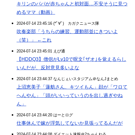
キリンのパパが赤ちゃんと初対面…不安そうに見つ
めるママ（動画）
2024-07-14 23:45:16 (*ﾟ∀ﾟ)ゞカガクニュース隊
吹奏楽部「うちらの練習、運動部並にきついよ
（笑）」 ←これ
2024-07-14 23:45:01 えび通
【HDDQ3】僧侶がLv10で呪文｢ザオ｣を覚えるらし
いんだが、反対意見多いよな
2024-07-14 23:44:37 なんじぇいスタジアム＠なんJまとめ
上沼恵美子「蓮舫さん、キツイもん」顔が「ワロて
へんやん」「頭がいいっていうのを出し過ぎやね
ん」
2024-07-14 23:44:20 はーとログ
仕事休んで嫁が浮気してないか見張ってるんだが
2024-07-14 23:44:08 ダイエット速報＠2ちゃんねる