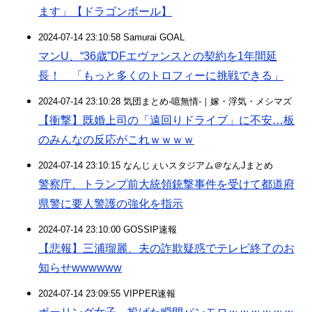
ます」【ドラゴンボール】
2024-07-14 23:10:58 Samurai GOAL
マンU、“36歳”DFエヴァンスとの契約を1年間延
長！ 「もっと多くのトロフィーに挑戦できる」
2024-07-14 23:10:28 気団まとめ-噫無情-｜嫁・浮気・メシマズ
【衝撃】既婚上司の「遠回りドライブ」に不安…板
のみんなの反応がこれｗｗｗｗ
2024-07-14 23:10:15 なんじぇいスタジアム＠なんJまとめ
警察庁、トランプ前大統領銃撃事件を受けて都道府
県警に要人警護の強化を指示
2024-07-14 23:10:00 GOSSIP速報
【悲報】三浦瑠麗、夫の詐欺疑惑でテレビ終了のお
知らせwwwwww
2024-07-14 23:09:55 VIPPER速報