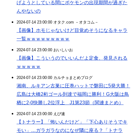
げようとしている間にポケモンの出現期間が過ぎた
んやないの
2024-07-14 23:00:00 オタク.com －オタコム－
【画像】ホモじゃないけど目覚めそうになるキャラ
一覧ｗｗｗｗｗｗｗｗｗ
2024-07-14 23:00:00 おいしいお
【画像】こういうのでいいんだよ定食、発見される
ｗｗｗｗｗ
2024-07-14 23:00:00 カルチョまとめブログ
湘南、ルキアン古巣に圧巻ハットで磐田に5発大勝！
広島は大橋2桁ゴール到達で福岡に勝利！G大阪は鳥
栖に2-0快勝し2位浮上 J1第23節（関連まとめ）
2024-07-14 23:00:00 えび速
【トナラー】「怖いんだけど」「下心ありそうでキ
モい」…ガラガラなのになぜ隣に座る？「トナラ