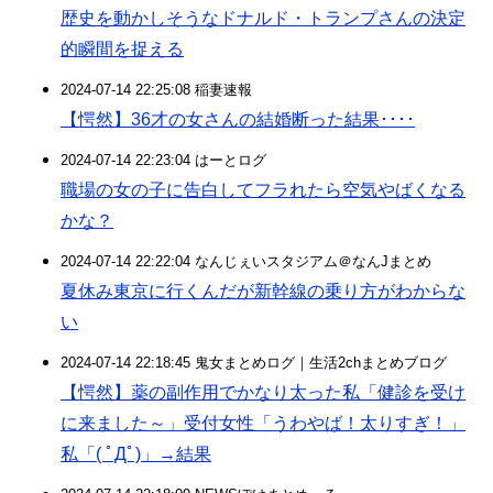
歴史を動かしそうなドナルド・トランプさんの決定
的瞬間を捉える
2024-07-14 22:25:08 稲妻速報
【愕然】36才の女さんの結婚断った結果････
2024-07-14 22:23:04 はーとログ
職場の女の子に告白してフラれたら空気やばくなる
かな？
2024-07-14 22:22:04 なんじぇいスタジアム＠なんJまとめ
夏休み東京に行くんだが新幹線の乗り方がわからな
い
2024-07-14 22:18:45 鬼女まとめログ｜生活2chまとめブログ
【愕然】薬の副作用でかなり太った私「健診を受け
に来ました～」受付女性「うわやば！太りすぎ！」
私「( ﾟДﾟ)」→結果