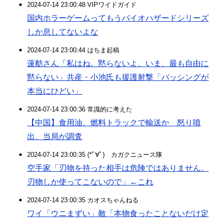
2024-07-14 23:00:48 VIPワイドガイド
国内ホラーゲームってもうバイオハザードシリーズ
しか息してないよな
2024-07-14 23:00:44 はちま起稿
蓮舫さん「私はね。黙らないよ。いま、最も自由に
黙らない」共産・小池氏も援護射撃「バッシングが
本当にひどい」
2024-07-14 23:00:36 常識的に考えた
【中国】食用油、燃料トラックで輸送か 怒り噴
出、当局が調査
2024-07-14 23:00:35 (*ﾟ∀ﾟ)ゞカガクニュース隊
空手家「刃物を持った相手は危険ではありません。
刃物しか使ってこないので」←これ
2024-07-14 23:00:35 カオスちゃんねる
ワイ「ウニまずい」敵「本物食ったことないだけ定