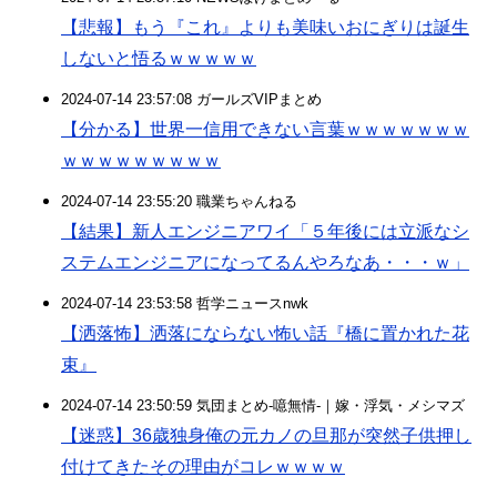
【悲報】もう『これ』よりも美味いおにぎりは誕生
しないと悟るｗｗｗｗｗ
2024-07-14 23:57:08 ガールズVIPまとめ
【分かる】世界一信用できない言葉ｗｗｗｗｗｗｗ
ｗｗｗｗｗｗｗｗｗ
2024-07-14 23:55:20 職業ちゃんねる
【結果】新人エンジニアワイ「５年後には立派なシ
ステムエンジニアになってるんやろなあ・・・ｗ」
2024-07-14 23:53:58 哲学ニュースnwk
【洒落怖】洒落にならない怖い話『橋に置かれた花
束』
2024-07-14 23:50:59 気団まとめ-噫無情-｜嫁・浮気・メシマズ
【迷惑】36歳独身俺の元カノの旦那が突然子供押し
付けてきたその理由がコレｗｗｗｗ