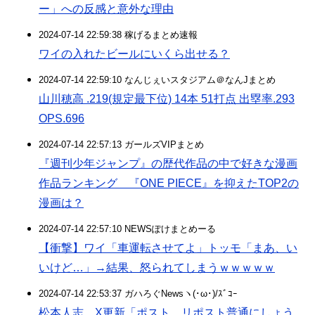
ー」への反感と意外な理由
2024-07-14 22:59:38 稼げるまとめ速報
ワイの入れたビールにいくら出せる？
2024-07-14 22:59:10 なんじぇいスタジアム＠なんJまとめ
山川穂高 .219(規定最下位) 14本 51打点 出塁率.293
OPS.696
2024-07-14 22:57:13 ガールズVIPまとめ
『週刊少年ジャンプ』の歴代作品の中で好きな漫画
作品ランキング 『ONE PIECE』を抑えたTOP2の
漫画は？
2024-07-14 22:57:10 NEWSぽけまとめーる
【衝撃】ワイ「車運転させてよ」トッモ「まあ、い
いけど…」→結果、怒られてしまうｗｗｗｗｗ
2024-07-14 22:53:37 ガハろぐNewsヽ(･ω･)/ｽﾞｺｰ
松本人志、X更新「ポスト、リポスト普通にしょう