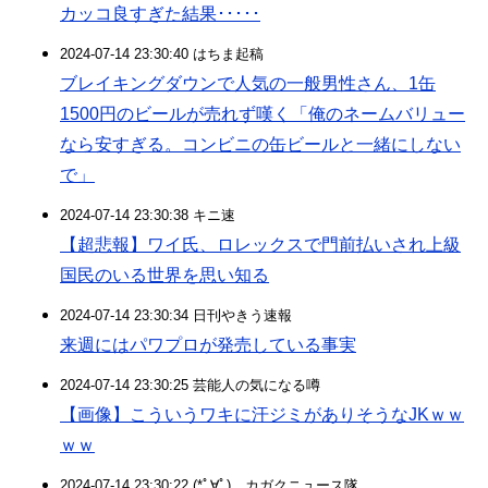
カッコ良すぎた結果･････
2024-07-14 23:30:40 はちま起稿
ブレイキングダウンで人気の一般男性さん、1缶
1500円のビールが売れず嘆く「俺のネームバリュー
なら安すぎる。コンビニの缶ビールと一緒にしない
で」
2024-07-14 23:30:38 キニ速
【超悲報】ワイ氏、ロレックスで門前払いされ上級
国民のいる世界を思い知る
2024-07-14 23:30:34 日刊やきう速報
来週にはパワプロが発売している事実
2024-07-14 23:30:25 芸能人の気になる噂
【画像】こういうワキに汗ジミがありそうなJKｗｗ
ｗｗ
2024-07-14 23:30:22 (*ﾟ∀ﾟ)ゞカガクニュース隊