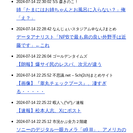
2024-07-14 22:30:02 SS 森きのこ！
姉「たまにはお姉ちゃんとお風呂に入らない？」俺
「え？」
2024-07-14 22:28:42 なんじぇいスタジアム＠なんJまとめ
データアナリスト「NPBで最も肩の良い外野手は近
藤です」←これ
2024-07-14 22:26:04 ゴールデンタイムズ
【朗報】爆サイ民のレスバ、次元が違う
2024-07-14 22:25:52 不思議.net – 5ch(2ch)まとめサイト
【画像】『睾丸チェックブース』、凄すぎ
る・・・・・
2024-07-14 22:25:22 暇人＼(^o^)／速報
【速報】松本人志、Xにポスト
2024-07-14 22:25:12 市況かぶ全力２階建
ソニーのデジタル一眼カメラ「α9 III」、アメリカの