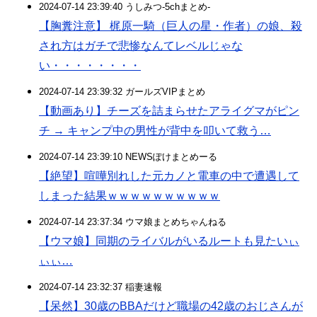
2024-07-14 23:39:40 うしみつ-5chまとめ-
【胸糞注意】 梶原一騎（巨人の星・作者）の娘、殺
され方はガチで悲惨なんてレベルじゃな
い・・・・・・・・
2024-07-14 23:39:32 ガールズVIPまとめ
【動画あり】チーズを詰まらせたアライグマがピン
チ → キャンプ中の男性が背中を叩いて救う…
2024-07-14 23:39:10 NEWSぽけまとめーる
【絶望】喧嘩別れした元カノと電車の中で遭遇して
しまった結果ｗｗｗｗｗｗｗｗｗｗ
2024-07-14 23:37:34 ウマ娘まとめちゃんねる
【ウマ娘】同期のライバルがいるルートも見たいぃ
ぃぃ…
2024-07-14 23:32:37 稲妻速報
【呆然】30歳のBBAだけど職場の42歳のおじさんが