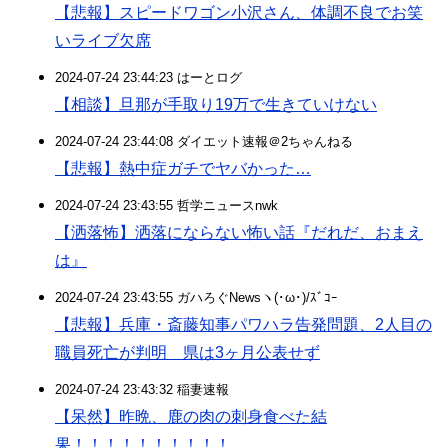
【悲報】スピードワゴン小沢さん、体調不良でお笑
いライブ欠席
2024-07-24 23:44:23 はーとログ
【相談】旦那が手取り19万で生きていけない
2024-07-24 23:44:08 ダイエット速報＠2ちゃんねる
【悲報】熱中症ガチでヤバかった…
2024-07-24 23:43:55 哲学ニュースnwk
【洒落怖】洒落にならない怖い話『だれだ、おまえ
は』
2024-07-24 23:43:55 ガハろぐNewsヽ(･ω･)/ｽﾞｺｰ
【悲報】兵庫・斎藤知事パワハラ告発問題、2人目の
職員死亡が判明 県は3ヶ月公表せず
2024-07-24 23:43:32 稲妻速報
【呆然】昨晩、鹿の肉の刺身食べた結
果！！！！！！！！！！