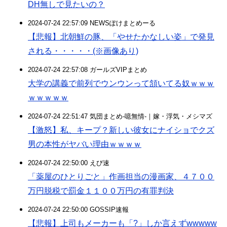
DH無しで見たいの？
2024-07-24 22:57:09 NEWSぽけまとめーる
【悲報】北朝鮮の豚、「やせたかなしい姿」で発見
される・・・・・(※画像あり)
2024-07-24 22:57:08 ガールズVIPまとめ
大学の講義で前列でウンウンって頷いてる奴ｗｗｗ
ｗｗｗｗｗ
2024-07-24 22:51:47 気団まとめ-噫無情-｜嫁・浮気・メシマズ
【激怒】私、キープ？新しい彼女にナイショでクズ
男の本性がヤバい理由ｗｗｗｗ
2024-07-24 22:50:00 えび速
「薬屋のひとりごと」作画担当の漫画家、４７００
万円脱税で罰金１１００万円の有罪判決
2024-07-24 22:50:00 GOSSIP速報
【悲報】上司もメーカーも「?」しか言えずwwwww