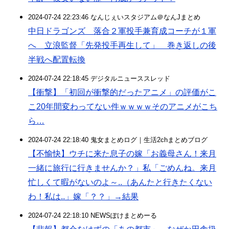
2024-07-24 22:23:46 なんじぇいスタジアム＠なんJまとめ
中日ドラゴンズ 落合２軍投手兼育成コーチが１軍
へ 立浪監督「先発投手再生して」 巻き返しの後
半戦へ配置転換
2024-07-24 22:18:45 デジタルニューススレッド
【衝撃】「初回が衝撃的だったアニメ」の評価がこ
こ20年間変わってない件ｗｗｗｗそのアニメがこち
ら…
2024-07-24 22:18:40 鬼女まとめログ｜生活2chまとめブログ
【不愉快】ウチに来た息子の嫁「お義母さん！来月
一緒に旅行に行きませんか？」私「ごめんね。来月
忙しくて暇がないのよ～..（あんたと行きたくない
わ！私は..」嫁「？？」→結果
2024-07-24 22:18:10 NEWSぽけまとめーる