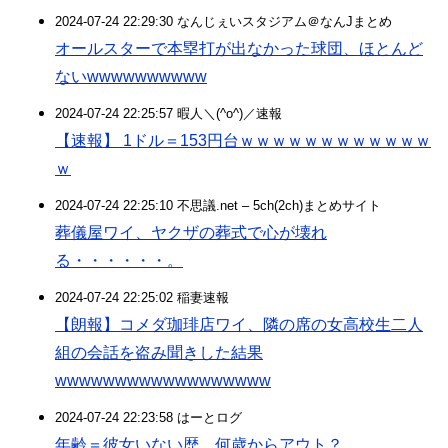
2024-07-24 22:29:30 なんじぇいスタジアム＠なんJまとめ
オールスターで本塁打が出なかった球団、ほとんど
ないwwwwwwwwww
2024-07-24 22:25:57 暇人＼(^o^)／速報
【速報】 1ドル＝153円台ｗｗｗｗｗｗｗｗｗｗｗｗ
ｗ
2024-07-24 22:25:10 不思議.net – 5ch(2ch)まとめサイト
葬儀屋ワイ、ヤクザの葬式で心が壊れ
る・・・・・・。
2024-07-24 22:25:02 稲妻速報
【朗報】コメダ珈琲店ワイ、隣の席の女高校生二人
組の会話を盗み聞きした結果
wwwwwwwwwwwwwwwwww
2024-07-24 22:23:58 はーとログ
年齢＝彼女いない歴 何歳からアウト？