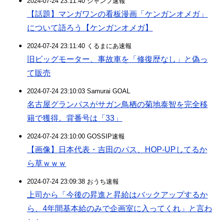
2024-07-24 23:11:40 ジャンプ速報
【話題】マンガワンの看板漫画「ケンガンオメガ」
について語ろう【ケンガンオメガ】
2024-07-24 23:11:40 くるまにあ速報
旧ビッグモーター、事故車を「修復歴なし」と偽っ
て販売
2024-07-24 23:10:03 Samurai GOAL
名古屋グランパスがサガン鳥栖の菊地泰智を完全移
籍で獲得。背番号は「33」
2024-07-24 23:10:00 GOSSIP速報
【画像】日本代表・吉田のパス、HOP-UPしてるか
ら草ｗｗｗ
2024-07-24 23:09:38 おうち速報
上司から「今後の昇進と昇給はバックアップするか
ら、4年間基本給のみで企画室に入ってくれ」と言わ