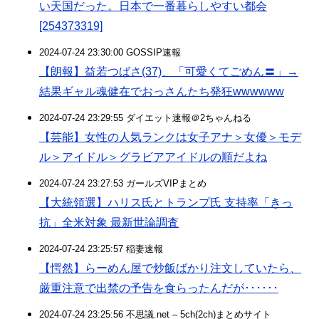
い天国だった。日本で一番暮らしやすい都会
[254373319]
2024-07-24 23:30:00 GOSSIP速報
【朗報】益若つばさ(37)、「可愛くてごめん〓」→
結果ギャル魂健在でおっさんたち発狂wwwwww
2024-07-24 23:29:55 ダイエット速報＠2ちゃんねる
【芸能】女性の人気ランクは女子アナ＞女優＞モデ
ル＞アイドル＞グラビアアイドルの順だよね
2024-07-24 23:27:53 ガールズVIPまとめ
【大統領選】ハリス氏とトランプ氏 支持率「きっ
抗」全米対象 最新世論調査
2024-07-24 23:25:57 稲妻速報
【愕然】らーめん屋で炒飯ばかり注文していたら、
厳重注意で出禁の予告を食らったんだが･･････
2024-07-24 23:25:56 不思議.net – 5ch(2ch)まとめサイト