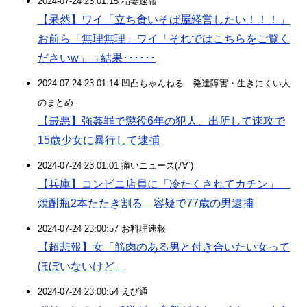
2024-07-24 23:01:15 稲妻速報
【呆然】ワイ「立ち食いそば屋経営したい！！！」
お前ら「無理無理」ワイ「それではこちらをご覧く
ださいw」→結果･･････
2024-07-24 23:01:14 凹凸ちゃんねる 発達障害・生きにくい人
のまとめ
【最悪】強姦罪で懲役6年の犯人、出所して速攻で
15歳少女に暴行して逮捕
2024-07-24 23:01:01 痛いニュース(ﾉ∀`)
【兵庫】コンビニ店員に「冷たくされてカチン」
焼酎瓶2本たたき割る 容疑で77歳の男逮捕
2024-07-24 23:00:57 お料理速報
【超悲報】女「筋肉のある男と付き合いたい女って
ほぼいないけど」
2024-07-24 23:00:54 えび通