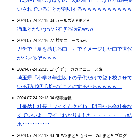
【悲報】都会なはずの「あの都市」、なぜか田舎扱
いされていることが判明するｗｗｗｗｗｗｗｗｗｗ
2024-07-24 22:18:08 ガールズVIPまとめ
痛風とかいうヤバすぎる病気www
2024-07-24 22:16:27 哲学ニュースnwk
ガチで「夏を感じる曲」←でイメージした曲で世代
がバレるぞｗｗｗ
2024-07-24 22:15:17 (*ﾟ∀ﾟ)ゞカガクニュース隊
埼玉県「小学３年生以下の子供だけで登下校させて
いる親は犯罪者ってことにするからｗｗｗｗ」
2024-07-24 22:13:04 稲妻速報
【呆然】社長「ワイくんクビね。明日から会社来な
くていいよ」ワイ「わかりました・・・・・」→結
果･･･････････
2024-07-24 22:12:43 NEWSまとめもりー｜2chまとめブログ