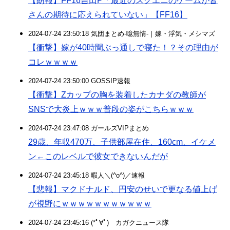
【朗報】FF16吉田P「最近のスクエニのゲームが皆
さんの期待に応えられていない」【FF16】
2024-07-24 23:50:18 気団まとめ-噫無情-｜嫁・浮気・メシマズ
【衝撃】嫁が40時間ぶっ通しで寝た！？その理由が
コレｗｗｗｗ
2024-07-24 23:50:00 GOSSIP速報
【衝撃】Zカップの胸を装着したカナダの教師が
SNSで大炎上ｗｗｗ普段の姿がこちらｗｗｗ
2024-07-24 23:47:08 ガールズVIPまとめ
29歳、年収470万、子供部屋在住、160cm、イケメ
ン←このレベルで彼女できないんだが
2024-07-24 23:45:18 暇人＼(^o^)／速報
【悲報】マクドナルド、円安のせいで更なる値上げ
が視野にｗｗｗｗｗｗｗｗｗｗｗ
2024-07-24 23:45:16 (*ﾟ∀ﾟ)ゞカガクニュース隊