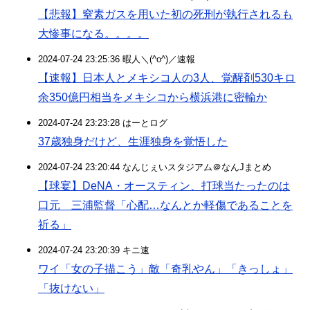
【悲報】窒素ガスを用いた初の死刑が執行されるも
大惨事になる。。。。
2024-07-24 23:25:36 暇人＼(^o^)／速報
【速報】日本人とメキシコ人の3人、覚醒剤530キロ
余350億円相当をメキシコから横浜港に密輸か
2024-07-24 23:23:28 はーとログ
37歳独身だけど、生涯独身を覚悟した
2024-07-24 23:20:44 なんじぇいスタジアム＠なんJまとめ
【球宴】DeNA・オースティン、打球当たったのは
口元 三浦監督「心配…なんとか軽傷であることを
祈る」
2024-07-24 23:20:39 キニ速
ワイ「女の子描こう」敵「奇乳やん」「きっしょ」
「抜けない」