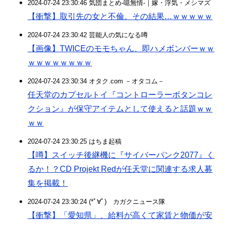
2024-07-24 23:30:46 気団まとめ-噫無情-｜嫁・浮気・メシマズ
【衝撃】取引先の女と不倫。その結果…ｗｗｗｗｗ
2024-07-24 23:30:42 芸能人の気になる噂
【画像】TWICEのモモちゃん、即ハメボンバーｗｗ
ｗｗｗｗｗｗｗｗ
2024-07-24 23:30:34 オタク.com －オタコム－
任天堂のカプセルトイ『コントローラーボタンコレ
クション』が保守アイテムとして使えると話題ｗｗ
ｗｗ
2024-07-24 23:30:25 はちま起稿
【噂】スイッチ後継機に『サイバーパンク2077』く
るか！？CD Projekt Redが任天堂に関連する求人募
集を掲載！
2024-07-24 23:30:24 (*ﾟ∀ﾟ)ゞカガクニュース隊
【衝撃】「愛知県」、給料が高くて家賃と物価が安