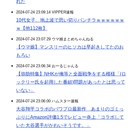
れた
2024-07-24 23:09:14 VIPPER速報
10代女子、地上波で思い切りパンチラｗｗｗｗｗｗ
ｗ【他112枚】
2024-07-24 23:07:29 ウマ娘まとめちゃんねる
【ウマ娘】マンスリーのヒソカは早起きしてたのお
もろい
2024-07-24 23:06:34 おーるじゃんる
【弥助特集】NHKが俺等と全面戦争をする模様「(ロ
ックリー氏を起用した番組)問題があったとは思って
いない」
2024-07-24 23:06:00 ハムスター速報
大谷翔平コラボのパワプロ最新作 あまりのゴミっ
ぷりにAmazon評価1.5でレビュー炎上「コラボして
いた大谷選手がかわいそうです。」