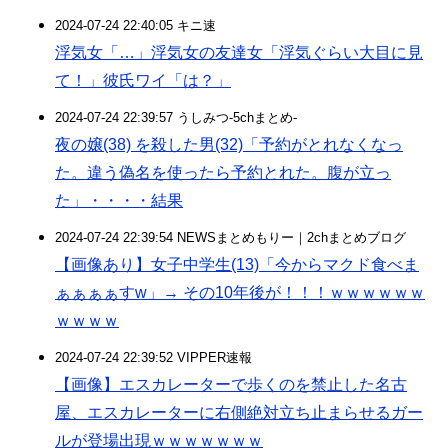
2024-07-24 22:40:05 キニ速
浮気女「…」浮気女の友達女「浮気ぐらい大目に見
て！」彼氏ワイ「は？」
2024-07-24 22:39:57 うしみつ-5chまとめ-
夜の嬢(38) を殺した男(32)「予約がとれなくなっ
た。違う偽名を使ったら予約とれた。腹が立っ
た」・・・・結果
2024-07-24 22:39:54 NEWSまとめもりー｜2chまとめブログ
【画像あり】女子中学生(13)「今からマクド食べま
ぁぁぁぁすw」→ その10年後が！！！ｗｗｗｗｗｗ
ｗｗｗｗ
2024-07-24 22:39:52 VIPPER速報
【画像】エスカレーターで歩くのを禁止した名古
屋、エスカレーターに右側絶対立ち止まらせるガー
ルが登場出現ｗｗｗｗｗｗｗ