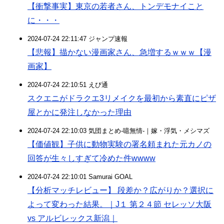
【衝撃事実】東京の若者さん、トンデモナイこと
に・・・
2024-07-24 22:11:47 ジャンプ速報
【悲報】描かない漫画家さん、急増するｗｗｗ【漫
画家】
2024-07-24 22:10:51 えび通
スクエニがドラクエ3リメイクを最初から素直にピザ
屋とかに発注しなかった理由
2024-07-24 22:10:03 気団まとめ-噫無情-｜嫁・浮気・メシマズ
【価値観】子供に動物実験の署名頼まれた元カノの
回答が生々しすぎて冷めた件wwww
2024-07-24 22:10:01 Samurai GOAL
【分析マッチレビュー】 段差か？広がりか？選択に
よって変わった結果。｜J１ 第２４節 セレッソ大阪
vs アルビレックス新潟｜