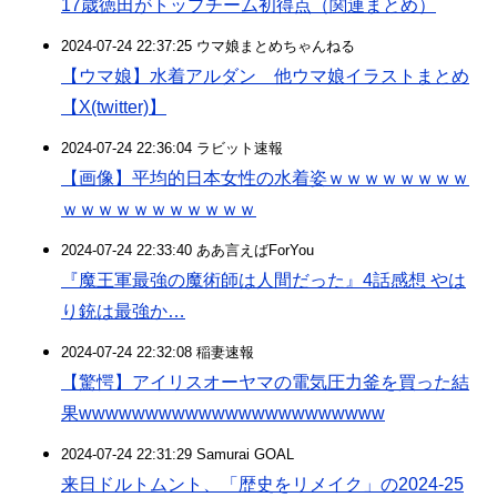
17歳徳田がトップチーム初得点（関連まとめ）
2024-07-24 22:37:25 ウマ娘まとめちゃんねる
【ウマ娘】水着アルダン 他ウマ娘イラストまとめ
【X(twitter)】
2024-07-24 22:36:04 ラビット速報
【画像】平均的日本女性の水着姿ｗｗｗｗｗｗｗｗ
ｗｗｗｗｗｗｗｗｗｗｗ
2024-07-24 22:33:40 ああ言えばForYou
『魔王軍最強の魔術師は人間だった』4話感想 やは
り銃は最強か…
2024-07-24 22:32:08 稲妻速報
【驚愕】アイリスオーヤマの電気圧力釜を買った結
果wwwwwwwwwwwwwwwwwwwwwww
2024-07-24 22:31:29 Samurai GOAL
来日ドルトムント、「歴史をリメイク」の2024-25