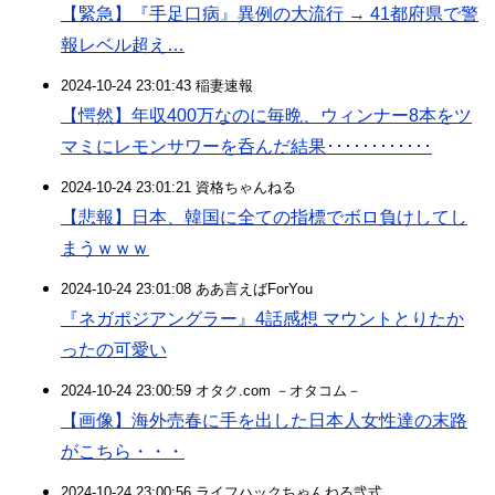
【緊急】『手足口病』異例の大流行 → 41都府県で警
報レベル超え…
2024-10-24 23:01:43 稲妻速報
【愕然】年収400万なのに毎晩、ウィンナー8本をツ
マミにレモンサワーを呑んだ結果････････････
2024-10-24 23:01:21 資格ちゃんねる
【悲報】日本、韓国に全ての指標でボロ負けしてし
まうｗｗｗ
2024-10-24 23:01:08 ああ言えばForYou
『ネガポジアングラー』4話感想 マウントとりたか
ったの可愛い
2024-10-24 23:00:59 オタク.com －オタコム－
【画像】海外売春に手を出した日本人女性達の末路
がこちら・・・
2024-10-24 23:00:56 ライフハックちゃんねる弐式