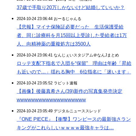
37歳で手取り20万しかないけど結婚していいか？
2024-10-24 23:06:44 おーるじゃんる
【悲報】マイナ保険証必要だった 生活保護受給
者、同じ診療科を月15回以上受診した受給者は1万
人、向精神薬の重複処方は3500人
2024-10-24 23:06:41 なんじぇいスタジアム＠なんJまとめ
ロッテ支配下指名で入団を“保留” 理由は年齢「昇給
も近いので…」揺れる胸中 6位指名に「迷います」
2024-10-24 23:05:52 ラビット速報
【画像】後藤真希さん(39)新作の写真集発売決定
wwwwwwwwwwwwwwwwwww
2024-10-24 23:05:49 デジタルニューススレッド
『ONE PIECE』【衝撃】ワンピースの最新強さラン
キングがこれらしいｗｗｗｗ最強キャラは…