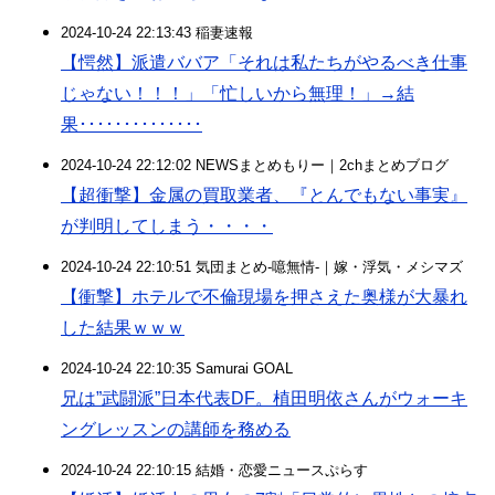
2024-10-24 22:13:43 稲妻速報
【愕然】派遣ババア「それは私たちがやるべき仕事
じゃない！！！」「忙しいから無理！」→結
果･･････････････
2024-10-24 22:12:02 NEWSまとめもりー｜2chまとめブログ
【超衝撃】金属の買取業者、『とんでもない事実』
が判明してしまう・・・・
2024-10-24 22:10:51 気団まとめ-噫無情-｜嫁・浮気・メシマズ
【衝撃】ホテルで不倫現場を押さえた奥様が大暴れ
した結果ｗｗｗ
2024-10-24 22:10:35 Samurai GOAL
兄は”武闘派”日本代表DF。植田明依さんがウォーキ
ングレッスンの講師を務める
2024-10-24 22:10:15 結婚・恋愛ニュースぷらす