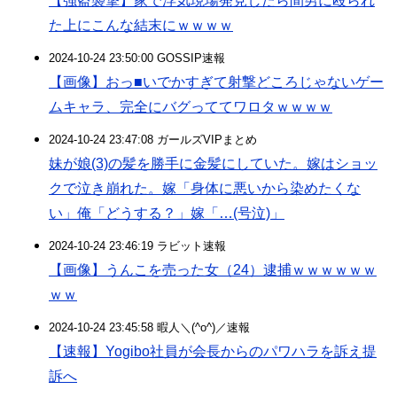
【強盗襲撃】家で浮気現場発見したら間男に殴られ
た上にこんな結末にｗｗｗｗ
2024-10-24 23:50:00 GOSSIP速報
【画像】おっ■いでかすぎて射撃どころじゃないゲー
ムキャラ、完全にバグっててワロタｗｗｗｗ
2024-10-24 23:47:08 ガールズVIPまとめ
妹が娘(3)の髪を勝手に金髪にしていた。嫁はショッ
クで泣き崩れた。嫁「身体に悪いから染めたくな
い」俺「どうする？」嫁「…(号泣)」
2024-10-24 23:46:19 ラビット速報
【画像】うんこを売った女（24）逮捕ｗｗｗｗｗｗ
ｗｗ
2024-10-24 23:45:58 暇人＼(^o^)／速報
【速報】Yogibo社員が会長からのパワハラを訴え提
訴へ