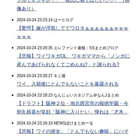
プルでオシャレ！」「彼氏に着てほしい♡♡」 （画
像あり）
2024-10-24 23:23:14 はーとログ
【驚愕】嫁が浮気しててワロタぁぁぁぁぁぁｗｗｗ
ｗｗｗ
2024-10-24 23:20:35 エレファント速報：SSまとめブログ
【悲報】ワイワキガOL、ワキガママから「ノンガに
産んであげられなくてごめんね?」と謝られる?
2024-10-24 23:20:27 キニ速
ワイ、入籍後にとんでもないことを暴露される
2024-10-24 23:18:23 なんじぇいスタジアム＠なんJまとめ
【ドラフト】阪神２位・地元西宮市の報徳学園・今
朝丸裕喜が笑顔「阪神に入りたい」憧れは「才木」
2024-10-24 23:18:10 NEWSぽけまとめーる
【悲報】ワイの彼女、「とんでもない趣味」にハマ