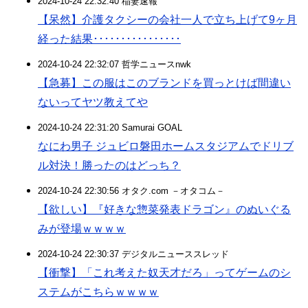
2024-10-24 22:32:40 稲妻速報
【呆然】介護タクシーの会社一人で立ち上げて9ヶ月
経った結果････････････････
2024-10-24 22:32:07 哲学ニュースnwk
【急募】この服はこのブランドを買っとけば間違い
ないってヤツ教えてや
2024-10-24 22:31:20 Samurai GOAL
なにわ男子 ジュビロ磐田ホームスタジアムでドリブ
ル対決！勝ったのはどっち？
2024-10-24 22:30:56 オタク.com －オタコム－
【欲しい】『好きな惣菜発表ドラゴン』のぬいぐる
みが登場ｗｗｗｗ
2024-10-24 22:30:37 デジタルニューススレッド
【衝撃】「これ考えた奴天才だろ」ってゲームのシ
ステムがこちらｗｗｗｗ