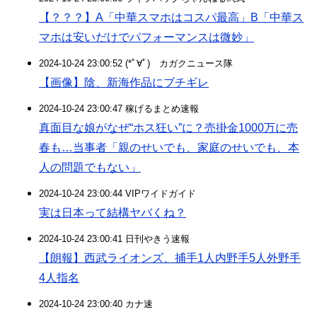
【？？？】A「中華スマホはコスパ最高」B「中華ス
マホは安いだけでパフォーマンスは微妙」
2024-10-24 23:00:52 (*ﾟ∀ﾟ)ゞカガクニュース隊
【画像】陰、新海作品にブチギレ
2024-10-24 23:00:47 稼げるまとめ速報
真面目な娘がなぜ“ホス狂い”に？売掛金1000万に売
春も…当事者「親のせいでも、家庭のせいでも、本
人の問題でもない」
2024-10-24 23:00:44 VIPワイドガイド
実は日本って結構ヤバくね？
2024-10-24 23:00:41 日刊やきう速報
【朗報】西武ライオンズ、捕手1人内野手5人外野手
4人指名
2024-10-24 23:00:40 カナ速