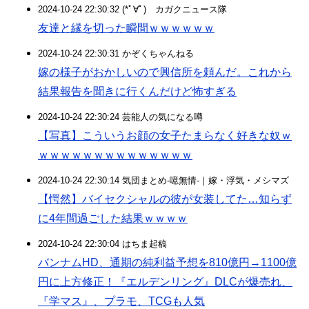
2024-10-24 22:30:32 (*ﾟ∀ﾟ)ゞカガクニュース隊
友達と縁を切った瞬間ｗｗｗｗｗｗ
2024-10-24 22:30:31 かぞくちゃんねる
嫁の様子がおかしいので興信所を頼んだ。これから
結果報告を聞きに行くんだけど怖すぎる
2024-10-24 22:30:24 芸能人の気になる噂
【写真】こういうお顔の女子たまらなく好きな奴ｗ
ｗｗｗｗｗｗｗｗｗｗｗｗｗｗ
2024-10-24 22:30:14 気団まとめ-噫無情-｜嫁・浮気・メシマズ
【愕然】バイセクシャルの彼が女装してた…知らず
に4年間過ごした結果ｗｗｗｗ
2024-10-24 22:30:04 はちま起稿
バンナムHD、通期の純利益予想を810億円→1100億
円に上方修正！『エルデンリング』DLCが爆売れ、
『学マス』、プラモ、TCGも人気