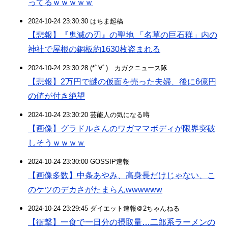
ってるｗｗｗｗｗ
2024-10-24 23:30:30 はちま起稿
【悲報】『鬼滅の刃』の聖地 「名草の巨石群」内の
神社で屋根の銅板約1630枚盗まれる
2024-10-24 23:30:28 (*ﾟ∀ﾟ)ゞカガクニュース隊
【悲報】2万円で謎の仮面を売った夫婦、後に6億円
の値が付き絶望
2024-10-24 23:30:20 芸能人の気になる噂
【画像】グラドルさんのワガママボディが限界突破
しそうｗｗｗｗ
2024-10-24 23:30:00 GOSSIP速報
【画像多数】中条あやみ、高身長だけじゃない、こ
のケツのデカさがたまらんwwwwww
2024-10-24 23:29:45 ダイエット速報＠2ちゃんねる
【衝撃】一食で一日分の摂取量…二郎系ラーメンの