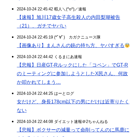
2024-10-24 22:45:42 暇人＼(^o^)／速報
【速報】旭川17歳女子高生殺人の内田梨瑚被告
（21）、ガチでヤバい
2024-10-24 22:45:19 (*ﾟ∀ﾟ)ゞカガクニュース隊
【画像あり】まんさんの銃の持ち方、ヤバすぎる
2024-10-24 22:44:42 くるまにあ速報
【悲報】日産GT-Rルックにした「コペン」でGT-R
のミーティングに参加しようとしたX民さん、何故
か叩かれてしまう…
2024-10-24 22:44:25 はーとログ
女だけど、身長178cm以下の男にだけは近寄りたく
ない
2024-10-24 22:44:08 ダイエット速報＠2ちゃんねる
【悲報】ボクサーの減量って命削ってんのに馬鹿に