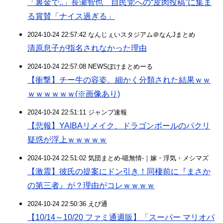
「裏金で..」長瀬智也 自民党への“皮肉投稿”に集ま
る賞賛「ナイス過ぎる」
2024-10-24 22:57:42 なんじぇいスタジアム＠なんJまとめ
清原息子が指名されなかった理由
2024-10-24 22:57:08 NEWSぽけまとめーる
【衝撃】チー牛の容姿、細かく分類された結果ｗｗ
ｗｗｗｗｗｗ(※画像あり)
2024-10-24 22:51:11 ジャンプ速報
【悲報】YAIBAリメイク、ドラゴンボールのパクリ
疑惑が浮上ｗｗｗｗｗ
2024-10-24 22:51:02 気団まとめ-噫無情-｜嫁・浮気・メシマズ
【激震】彼氏の提案にドン引き！同棲前に『まさか
の第三者』が？理由がコレｗｗｗｗ
2024-10-24 22:50:36 えび通
【10/14～10/20 ファミ通週販】「スーパー マリオパ