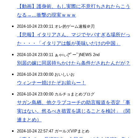
【動画】護身術、もし実際に不意打ちされたらこう
なる→…衝撃の現実ｗｗｗ
2024-10-24 23:00:11 オレ的ゲーム速報＠刃
【悲報】イタリアさん、マジでヤバすぎる場所だっ
た・・・「イタリアは飯が美味いだけの中国」
2024-10-24 23:00:11 ぁゃιぃ(*ﾟーﾟ)NEWS 2nd
別居の嫁に同居持ちかけたら条件だされたんだが？
2024-10-24 23:00:00 おいしいお
ウィンナー焼けたぞお前らー！
2024-10-24 23:00:00 カルチョまとめブログ
サガン鳥栖、他クラブコーチの助言報道を否定「事
実はない。然るべき措置を講じることを検討」（関
連まとめ）
2024-10-24 22:57:47 ガールズVIPまとめ