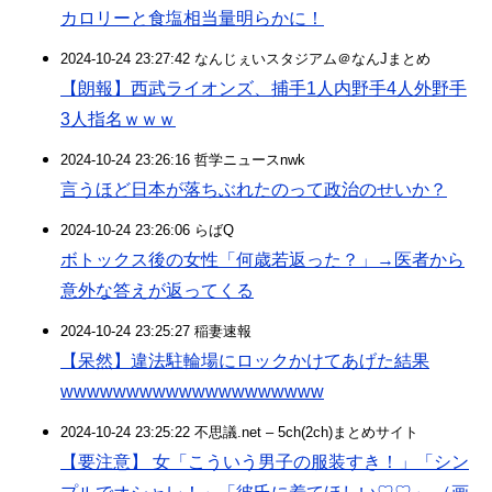
カロリーと食塩相当量明らかに！
2024-10-24 23:27:42 なんじぇいスタジアム＠なんJまとめ
【朗報】西武ライオンズ、捕手1人内野手4人外野手
3人指名ｗｗｗ
2024-10-24 23:26:16 哲学ニュースnwk
言うほど日本が落ちぶれたのって政治のせいか？
2024-10-24 23:26:06 らばQ
ボトックス後の女性「何歳若返った？」→医者から
意外な答えが返ってくる
2024-10-24 23:25:27 稲妻速報
【呆然】違法駐輪場にロックかけてあげた結果
wwwwwwwwwwwwwwwwwwww
2024-10-24 23:25:22 不思議.net – 5ch(2ch)まとめサイト
【要注意】 女「こういう男子の服装すき！」「シン