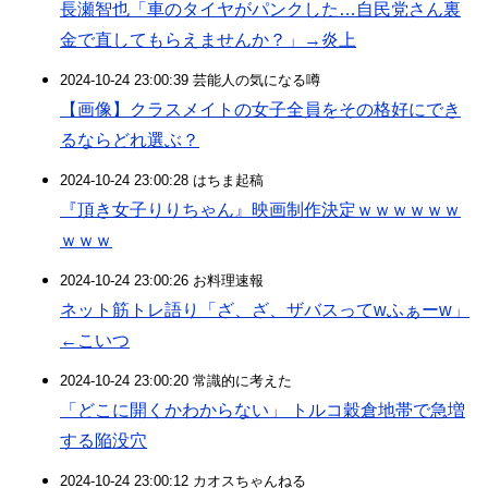
長瀬智也「車のタイヤがパンクした…自民党さん裏
金で直してもらえませんか？」→炎上
2024-10-24 23:00:39 芸能人の気になる噂
【画像】クラスメイトの女子全員をその格好にでき
るならどれ選ぶ？
2024-10-24 23:00:28 はちま起稿
『頂き女子りりちゃん』映画制作決定ｗｗｗｗｗｗ
ｗｗｗ
2024-10-24 23:00:26 お料理速報
ネット筋トレ語り「ざ、ざ、ザバスってwふぁーw」
←こいつ
2024-10-24 23:00:20 常識的に考えた
「どこに開くかわからない」 トルコ穀倉地帯で急増
する陥没穴
2024-10-24 23:00:12 カオスちゃんねる