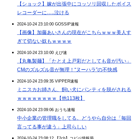
【ショック】嫁が出張中にコッソリ回収したボイス
レコーダーに…..泣ける
2024-10-24 23:10:00 GOSSIP速報
【画像】加藤あいさんの現在がこちらｗｗｗ美人す
ぎて切ない奴もｗｗｗｗ
2024-10-24 23:10:00 えび速
【丸亀製麺】「たとえ上戸彩だとしても音が汚い」
CMのズルズル音が無理！“ヌーハラ”の不快感
2024-10-24 23:09:35 VIPPER速報
ミニスカお姉さん、飼い犬にパンティを脱がされる
ｗｗｗｗｗｗｗｗ【他113枚】
2024-10-24 23:09:06 おうち速報
中小企業の管理職をしてる。どうやら自分は「毎回
言ってる事が違う」上司らしい
2024-10-24 23:08:12 【2ch】コピペ情報局