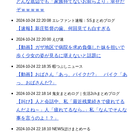
どんな底辺でも「家族持てないお前らより」幸せだ
ぞｗｗｗｗｗ
2024-10-24 22:20:08 エレファント速報：SSまとめブログ
【速報】新庄監督の歯、何回見ても白すぎる
2024-10-24 22:20:00 えび速
【動画】ガザ地区で病院を求め負傷した妹を担いで
歩く少女の姿が見るに堪えないと話題に
2024-10-24 22:18:35 暇つぶしニュース
【動画】おばさん「あっ、バイクだ?」 バイク「あ
っ、おばさんだ?」
2024-10-24 22:18:14 鬼女まとめログ｜生活2chまとめブログ
【叫び】人と会話中、私「最近残業続きで疲れてる
んだよね～」人「疲れてるなら..」私「なんでそんな
事を言うのよ！？」
2024-10-24 22:18:10 NEWSぽけまとめーる