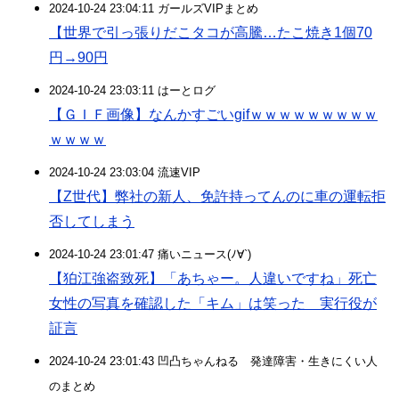
2024-10-24 23:04:11 ガールズVIPまとめ
【世界で引っ張りだこタコが高騰…たこ焼き1個70
円→90円
2024-10-24 23:03:11 はーとログ
【ＧＩＦ画像】なんかすごいgifｗｗｗｗｗｗｗｗｗ
ｗｗｗｗ
2024-10-24 23:03:04 流速VIP
【Z世代】弊社の新人、免許持ってんのに車の運転拒
否してしまう
2024-10-24 23:01:47 痛いニュース(ﾉ∀`)
【狛江強盗致死】「あちゃー。人違いですね」死亡
女性の写真を確認した「キム」は笑った 実行役が
証言
2024-10-24 23:01:43 凹凸ちゃんねる 発達障害・生きにくい人
のまとめ