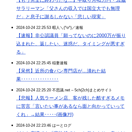
【もう完全に終わったな…】手取り月42万円・52歳
サラリーマン「父さんの収入では国立大でも無理
だ」と息子に謝るしかない「悲しい現実」
2024-10-24 22:25:53 暇人＼(^o^)／速報
【速報】非公認議員「願ってないのに2000万が振り
込まれた、返したい、迷惑だ、タイミングが悪すぎ
る」
2024-10-24 22:25:45 稲妻速報
【呆然】近所の食パン専門店が…潰れた結
果････････････････
2024-10-24 22:25:20 不思議.net – 5ch(2ch)まとめサイト
【悲報】人気ラーメン店、客が残した酷すぎるメモ
に苦言「言いたい事があるなら面と向かっていって
くれ」→結果･････(画像ｱﾘ)
2024-10-24 22:23:46 はーとログ