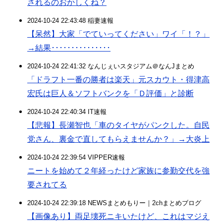
されるのおかしくね？
2024-10-24 22:43:48 稲妻速報
【呆然】大家「でていってください」ワイ「！？」
→結果･･･････････････
2024-10-24 22:41:32 なんじぇいスタジアム＠なんJまとめ
「ドラフト一番の勝者は楽天」元スカウト・得津高
宏氏は巨人＆ソフトバンクを「Ｄ評価」と診断
2024-10-24 22:40:34 IT速報
【悲報】長瀬智也「車のタイヤがパンクした。自民
党さん、裏金で直してもらえませんか？」→大炎上
2024-10-24 22:39:54 VIPPER速報
ニートを始めて２年経ったけど家族に参勤交代を強
要されてる
2024-10-24 22:39:18 NEWSまとめもりー｜2chまとめブログ
【画像あり】両足壊死ニキいたけど、これはマジえ