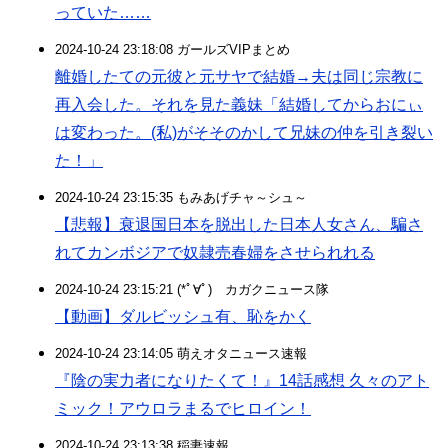
っていた……
2024-10-24 23:18:08 ガールズVIPまとめ
離婚したての元彼と元サヤで結婚→夫は同じ宗教に
再入会した。それを見た義妹「結婚してからおにぃ
は変わった。(私)がそそのかして兄妹の仲を引き裂い
た！」
2024-10-24 23:15:35 もみあげチャ～シュ～
【悲報】衰退国日本を脱出した日本人女さん、騙さ
れてカンボジアで奴隷売春婦をさせられれる
2024-10-24 23:15:21 (*ﾟ∀ﾟ)ゞカガクニュース隊
【動画】ダルビッシュ有、恥をかく
2024-10-24 23:14:05 萌えオタニュース速報
『陰の実力者になりたくて！』14話感想 久々のアト
ミック！アウロラまるでヒロイン！
2024-10-24 23:13:38 稲妻速報