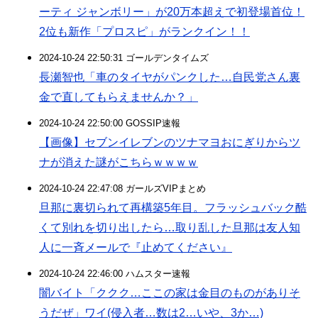
ーティ ジャンボリー」が20万本超えで初登場首位！
2位も新作「プロスピ」がランクイン！！
2024-10-24 22:50:31 ゴールデンタイムズ
長瀬智也「車のタイヤがパンクした…自民党さん裏
金で直してもらえませんか？」
2024-10-24 22:50:00 GOSSIP速報
【画像】セブンイレブンのツナマヨおにぎりからツ
ナが消えた謎がこちらｗｗｗｗ
2024-10-24 22:47:08 ガールズVIPまとめ
旦那に裏切られて再構築5年目。フラッシュバック酷
くて別れを切り出したら…取り乱した旦那は友人知
人に一斉メールで『止めてください』
2024-10-24 22:46:00 ハムスター速報
闇バイト「ククク…ここの家は金目のものがありそ
うだぜ」ワイ(侵入者…数は2…いや、3か…)