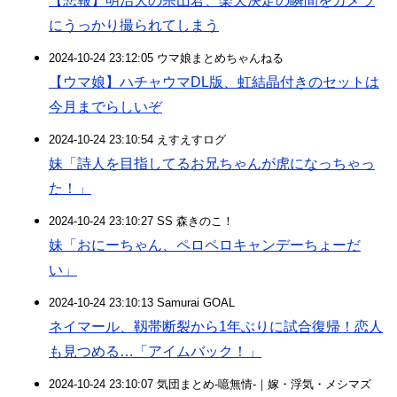
【悲報】明治大の宗山君、楽天決定の瞬間をカメラ
にうっかり撮られてしまう
2024-10-24 23:12:05 ウマ娘まとめちゃんねる
【ウマ娘】ハチャウマDL版、虹結晶付きのセットは
今月までらしいぞ
2024-10-24 23:10:54 えすえすログ
妹「詩人を目指してるお兄ちゃんが虎になっちゃっ
た！」
2024-10-24 23:10:27 SS 森きのこ！
妹「おにーちゃん、ペロペロキャンデーちょーだ
い」
2024-10-24 23:10:13 Samurai GOAL
ネイマール、靱帯断裂から1年ぶりに試合復帰！恋人
も見つめる…「アイムバック！」
2024-10-24 23:10:07 気団まとめ-噫無情-｜嫁・浮気・メシマズ