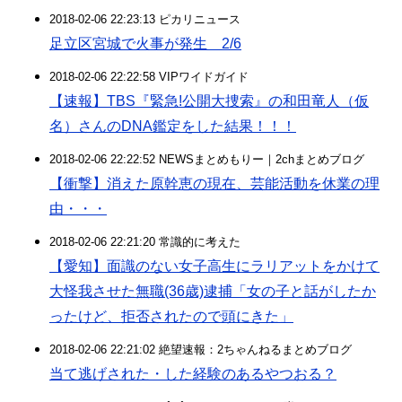
2018-02-06 22:23:13 ピカリニュース
足立区宮城で火事が発生 2/6
2018-02-06 22:22:58 VIPワイドガイド
【速報】TBS『緊急!公開大捜索』の和田竜人（仮
名）さんのDNA鑑定をした結果！！！
2018-02-06 22:22:52 NEWSまとめもりー｜2chまとめブログ
【衝撃】消えた原幹恵の現在、芸能活動を休業の理
由・・・
2018-02-06 22:21:20 常識的に考えた
【愛知】面識のない女子高生にラリアットをかけて
大怪我させた無職(36歳)逮捕「女の子と話がしたか
ったけど、拒否されたので頭にきた」
2018-02-06 22:21:02 絶望速報：2ちゃんねるまとめブログ
当て逃げされた・した経験のあるやつおる？