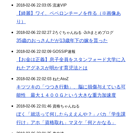
2018-02-06 22:03:05 流速VIP
【綺麗】ワイ、ペペロンチーノを作る（※画像あ
り）
2018-02-06 22:02:27 2ろぐちゃんねる -2chまとめブログ
35歳のおっさんだが13歳年下の嫁を貰った
2018-02-06 22:02:09 GOSSIP速報
【お金は正義】息子全員をスタンフォード大学に入
れたアグネスが明かす育児法とは
2018-02-06 22:02:03 ねたAtoZ
キツツキの「つつき行動」、脳に損傷与えている可
能性 最大１４００Ｇという大きな重力加速度
2018-02-06 22:01:46 資格ちゃんねる
ぼく「就活って何したらええんや？」バカ「学生課
行け」アホ「資格取れ」マヌケ「何とかなる」