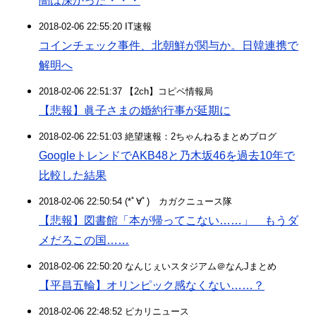
闇は深かった・・・
2018-02-06 22:55:20 IT速報
コインチェック事件、北朝鮮が関与か。日韓連携で
解明へ
2018-02-06 22:51:37 【2ch】コピペ情報局
【悲報】眞子さまの婚約行事が延期に
2018-02-06 22:51:03 絶望速報：2ちゃんねるまとめブログ
GoogleトレンドでAKB48と乃木坂46を過去10年で
比較した結果
2018-02-06 22:50:54 (*ﾟ∀ﾟ)ゞカガクニュース隊
【悲報】図書館「本が帰ってこない……」 もうダ
メだろこの国……
2018-02-06 22:50:20 なんじぇいスタジアム＠なんJまとめ
【平昌五輪】オリンピック感なくない……？
2018-02-06 22:48:52 ピカリニュース