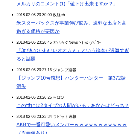
メルカリのコメント(1)「値下げ出来ますか？」
2018-02-06 23:30:00 政経ch
米スターバックスが事業伸び悩み、過剰な出店と高
過ぎる価格が要因か
2018-02-06 23:28:45 ガハろぐNewsヽ(･ω･)/ｽﾞｺｰ
「3びきのかわいいオオカミ」という絵本が過激すぎ
ると話題
2018-02-06 23:27:16 ジャンプ速報
【ジャンプ10号感想】ハンターハンター 第372話
消失
2018-02-06 23:26:25 らばQ
この世には2タイプの人間がいる…あなたはどっち？
2018-02-06 23:23:34 ラビット速報
AKBで一番可愛いメンバーｗｗｗｗｗｗｗｗｗｗｗ
（※画像あり）