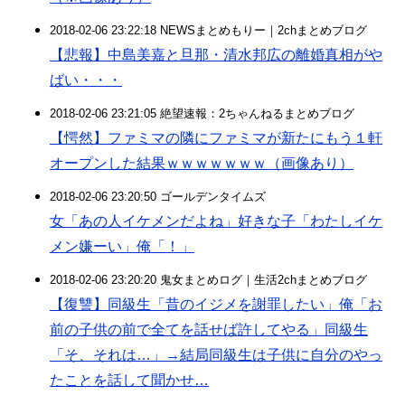
2018-02-06 23:22:18 NEWSまとめもりー｜2chまとめブログ
【悲報】中島美嘉と旦那・清水邦広の離婚真相がや
ばい・・・
2018-02-06 23:21:05 絶望速報：2ちゃんねるまとめブログ
【愕然】ファミマの隣にファミマが新たにもう１軒
オープンした結果ｗｗｗｗｗｗｗ（画像あり）
2018-02-06 23:20:50 ゴールデンタイムズ
女「あの人イケメンだよね」好きな子「わたしイケ
メン嫌ーい」俺「！」
2018-02-06 23:20:20 鬼女まとめログ｜生活2chまとめブログ
【復讐】同級生「昔のイジメを謝罪したい」俺「お
前の子供の前で全てを話せば許してやる」同級生
「そ、それは…」→結局同級生は子供に自分のやっ
たことを話して聞かせ…