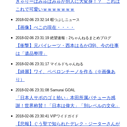
きゃりーぱみゅぱみゅが別人に大変身！？ これは
これで可愛いｗｗｗｗｗｗｗ
2018-02-06 23:32:14 暇つぶしニュース
【画像】ぺこの現在・・・・
2018-02-06 23:31:19 絶望速報：2ちゃんねるまとめブログ
【衝撃】元パイレーツ・西本はるか(39)、今の仕事
は「遺品整理」
2018-02-06 23:31:17 マイルドちゃんねる
【綺麗】ワイ、ペペロンチーノを作る（※画像あ
り）
2018-02-06 23:31:08 Samurai GOAL
「日本人サポのゴミ拾い」本田所属パチューカ感
謝！世界称賛！「日本は偉大」「別レベルの文化」
2018-02-06 23:30:41 VIPワイドガイド
【悲報】ぐう聖で知られたデレク・ジーターさんが