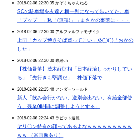
2018-02-06 22:30:05 かぞくちゃんねる
SCの駐車場を友達と横一列になって歩いてた。車
「プップー」私「(無視)」→まさかの事態に・・・
2018-02-06 22:30:00 アルファルファモザイク
上司「カップ焼きそば買ってこい」彡(ﾟ)(ﾟ)「おかの
した」
2018-02-06 22:30:00 政経ch
【株価暴落】茂木経財相「日本経済しっかりしてい
る」「先行きも堅調だ」 株価下落で
2018-02-06 22:25:48 アンダーワールド
新人「飲み会行かない、送別会出ない、有給全部使
う、残業0時間に調整しようとする」
2018-02-06 22:24:43 ラビット速報
ヤリ〇ン特有の顔ってあるよなｗｗｗｗｗｗｗｗｗ
ｗｗ （※画像あり）