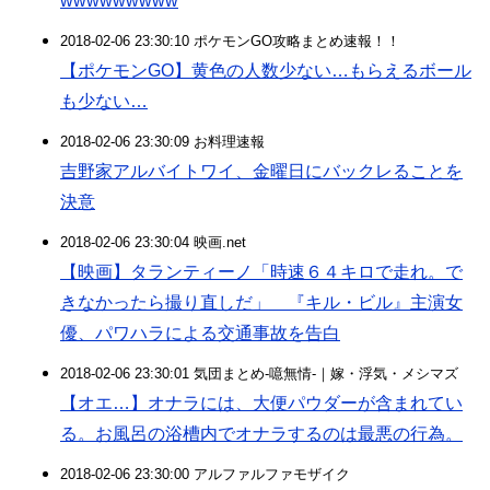
wwwwwwwww
2018-02-06 23:30:10 ポケモンGO攻略まとめ速報！！
【ポケモンGO】黄色の人数少ない…もらえるボール
も少ない…
2018-02-06 23:30:09 お料理速報
吉野家アルバイトワイ、金曜日にバックレることを
決意
2018-02-06 23:30:04 映画.net
【映画】タランティーノ「時速６４キロで走れ。で
きなかったら撮り直しだ」 『キル・ビル』主演女
優、パワハラによる交通事故を告白
2018-02-06 23:30:01 気団まとめ-噫無情-｜嫁・浮気・メシマズ
【オエ…】オナラには、大便パウダーが含まれてい
る。お風呂の浴槽内でオナラするのは最悪の行為。
2018-02-06 23:30:00 アルファルファモザイク