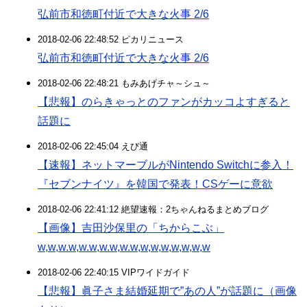
弘前市和徳町付近で大きな火事 2/6
2018-02-06 22:48:52 ピカリニュース
弘前市和徳町付近で大きな火事 2/6
2018-02-06 22:48:21 もみあげチャ～シュ～
【悲報】のらきゃっとのファンがカッコよすぎると
話題に
2018-02-06 22:45:04 えび通
【速報】ネットマーブルがNintendo Switchに参入！
『セブンナイツ』を韓国で発表！CSゲーに意欲
2018-02-06 22:41:12 絶望速報：2ちゃんねるまとめブログ
【画像】吉田沙保里の「ちからこぶ」
w,w,w.w,w.w,w.w,w.w,w,w,w,w,w,w,w
2018-02-06 22:40:15 VIPワイドガイド
【悲報】眞子さま結婚延期で”あの人”が話題に（画像