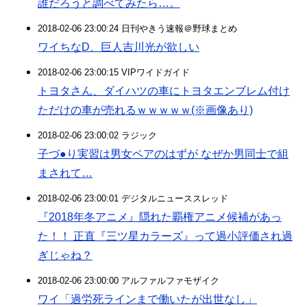
誰だろうと調べてみたら…。
2018-02-06 23:00:24 日刊やきう速報＠野球まとめ
ワイちなD、巨人吉川光が欲しい
2018-02-06 23:00:15 VIPワイドガイド
トヨタさん、ダイハツの車にトヨタエンブレム付け
ただけの車が売れるｗｗｗｗｗ(※画像あり)
2018-02-06 23:00:02 ラジック
子づ●り実習は男女ペアのはずが なぜか男同士で組
まされて…
2018-02-06 23:00:01 デジタルニューススレッド
『2018年冬アニメ』隠れた覇権アニメ候補があっ
た！！ 正直『三ツ星カラーズ』って過小評価され過
ぎじゃね？
2018-02-06 23:00:00 アルファルファモザイク
ワイ「過労死ラインまで働いたが出世なし」