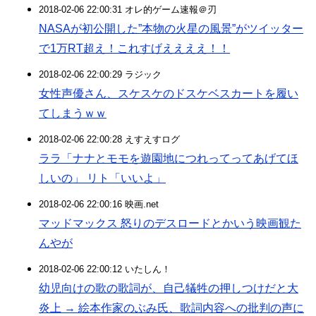
2018-02-06 22:00:31 オレ的ゲーム速報＠刃
NASAが初公開した”本物の火星の風景”がツイッター
で1万RT超え！これすげええええ！！
2018-02-06 22:00:29 ラジック
女性声優さん、スケスケのドスケベスカートを履い
てしまうｗｗ
2018-02-06 22:00:28 えすえすログ
ララ「ナナとモモを遊園地につれってってあげてほ
しいの」 リト「いいよ」
2018-02-06 22:00:16 映画.net
マッドマックス 怒りのデスロードとかいう映画観た
んやが
2018-02-06 22:00:12 いたしん！
幼児向けの歌の歌詞が、自己犠牲の押しつけだと大
炎上 → 絵本作家のぶみ氏、歌詞内容への批判の声に