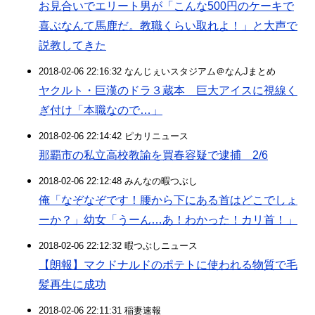
お見合いでエリート男が「こんな500円のケーキで
喜ぶなんて馬鹿だ。教職くらい取れよ！」と大声で
説教してきた
2018-02-06 22:16:32 なんじぇいスタジアム＠なんJまとめ
ヤクルト・巨漢のドラ３蔵本 巨大アイスに視線く
ぎ付け「本職なので…」
2018-02-06 22:14:42 ピカリニュース
那覇市の私立高校教諭を買春容疑で逮捕 2/6
2018-02-06 22:12:48 みんなの暇つぶし
俺「なぞなぞです！腰から下にある首はどこでしょ
ーか？」幼女「うーん…あ！わかった！カリ首！」
2018-02-06 22:12:32 暇つぶしニュース
【朗報】マクドナルドのポテトに使われる物質で毛
髪再生に成功
2018-02-06 22:11:31 稲妻速報