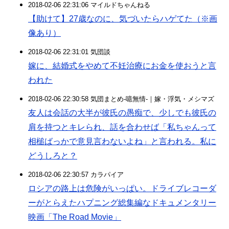
2018-02-06 22:31:06 マイルドちゃんねる
【助けて】27歳なのに、気づいたらハゲてた（※画
像あり）
2018-02-06 22:31:01 気団談
嫁に、結婚式をやめて不妊治療にお金を使おうと言
われた
2018-02-06 22:30:58 気団まとめ-噫無情-｜嫁・浮気・メシマズ
友人は会話の大半が彼氏の愚痴で、少しでも彼氏の
肩を持つとキレられ、話を合わせば「私ちゃんって
相槌ばっかで意見言わないよね」と言われる。私に
どうしろと？
2018-02-06 22:30:57 カラパイア
ロシアの路上は危険がいっぱい。ドライブレコーダ
ーがとらえたハプニング総集編なドキュメンタリー
映画「The Road Movie」