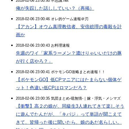
2018-02-06 23:00:50 不思議.net
俺が失踪した話ししていい？（再掲）
2018-02-06 23:00:46 オレ的ゲーム速報＠刃
【アカン】オウム真理教信者、安倍総理の毒殺を計
画か
2018-02-06 23:00:43 お料理速報
先週のワイ「家系ラーメン？濃けりゃいいだけの豚
が行く店やろ？」
2018-02-06 23:00:41 ポケモンGO攻略まとめ速報！！
【ポケモンGO】低CPマニアにはたまらない個体ゲ
ット！色違い低CPはロマンだろ？
2018-02-06 23:00:35 気団まとめ-噫無情-｜嫁・浮気・メシマズ
【衝撃】高２の娘が、同級生3人連れてきて楽しそう
に遊んでたんだが、「キバジ」って単語が聞こえて
きて、皆帰った後に聞いたら、娘のあだ名らしい。