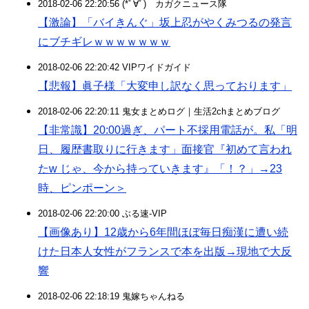
2018-02-06 22:20:56 (*ﾟ∀ﾟ)ゞカガクニュース隊
【激論】「バイきんぐ」坂上忍がやくみつるの発言
にブチギレｗｗｗｗｗｗｗ
2018-02-06 22:20:42 VIPワイドガイド
【悲報】眞子様「大変申し訳なく思っております」
2018-02-06 22:20:11 鬼女まとめログ｜生活2chまとめブログ
【非常識】20:00過ぎ、パート不採用電話が。私「明
日、履歴書取りに行きます」面接官『初めて言われ
たw じゃ、今から持っていきます』「！？」→23
時、ピンポーン＞
2018-02-06 22:20:00 ぶる速-VIP
【画像あり】12歳から6年間ほぼ毎日痴漢に遭い続
けた日本人女性がフランスで本を出版→現地で大反
響
2018-02-06 22:18:19 鬼嫁ちゃんねる