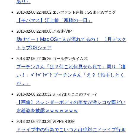
あり）
2018-02-06 22:40:02 エレファント速報：SSまとめブログ
【モバマス】江上椿「寒椿の一日」
2018-02-06 22:40:00 ぶる速-VIP
助けてー！Mac OSに人が流れてるの！ 1月デスク
トップOSシェア
2018-02-06 22:35:26 ゴールデンタイムズ
プーチンさん「は？何これ何見せられて」周り「凄
い！」ﾊﾟﾁﾊﾟﾁﾊﾟﾁ プーチンさん「え？！拍手しとく
か…」
2018-02-06 22:33:32 えっ!?またここのサイト?
【画像】スレンダーボディの美女が激シコな際どい
水着姿を披露ｗｗｗｗｗｗｗ
2018-02-06 22:33:29 VIPPER速報
ドライブ中の行為でこいつとは絶対にドライブ行き