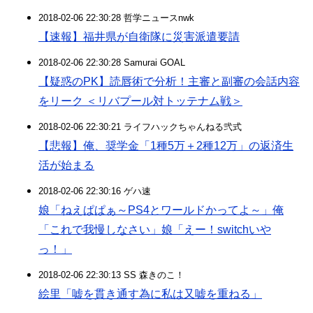
2018-02-06 22:30:28 哲学ニュースnwk
【速報】福井県が自衛隊に災害派遣要請
2018-02-06 22:30:28 Samurai GOAL
【疑惑のPK】読唇術で分析！主審と副審の会話内容
をリーク ＜リバプール対トッテナム戦＞
2018-02-06 22:30:21 ライフハックちゃんねる弐式
【悲報】俺、奨学金「1種5万＋2種12万」の返済生
活が始まる
2018-02-06 22:30:16 ゲハ速
娘「ねえぱぱぁ～PS4とワールドかってよ～」俺
「これで我慢しなさい」娘「えー！switchいや
っ！」
2018-02-06 22:30:13 SS 森きのこ！
絵里「嘘を貫き通す為に私は又嘘を重ねる」