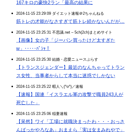
167キロの豪快2ラン「最高の結果に
2024-11-15 23:29:09 ダイエット速報＠2ちゃんねる
筋トレの才能がなさすぎて筋トレ続かないんだが…
2024-11-15 23:25:31 不思議.net – 5ch(2ch)まとめサイト
【画像】女の子「ジーパン買ったけど太すぎた
w」･････ﾊﾟｼｬ！
2024-11-15 23:25:30 結婚・恋愛ニュースぷらす
【トランスジェンダー】最近のなんちゃってトラン
ス女性、当事者からして本当に迷惑でしかない
2024-11-15 23:25:22 暇人＼(^o^)／速報
【速報】国連「イスラエル軍の攻撃で職員243人が
死亡した」
2024-11-15 23:25:06 稲妻速報
【呆然】ワイ「工場に就職決まったわ・・・おっさ
んばっかやろなあ」おまえら「実は女まみれやで」