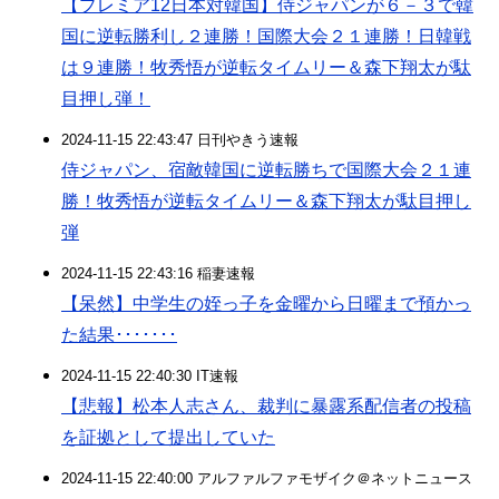
【プレミア12日本対韓国】侍ジャパンが６－３で韓
国に逆転勝利し２連勝！国際大会２１連勝！日韓戦
は９連勝！牧秀悟が逆転タイムリー＆森下翔太が駄
目押し弾！
2024-11-15 22:43:47 日刊やきう速報
侍ジャパン、宿敵韓国に逆転勝ちで国際大会２１連
勝！牧秀悟が逆転タイムリー＆森下翔太が駄目押し
弾
2024-11-15 22:43:16 稲妻速報
【呆然】中学生の姪っ子を金曜から日曜まで預かっ
た結果･･･････
2024-11-15 22:40:30 IT速報
【悲報】松本人志さん、裁判に暴露系配信者の投稿
を証拠として提出していた
2024-11-15 22:40:00 アルファルファモザイク＠ネットニュース