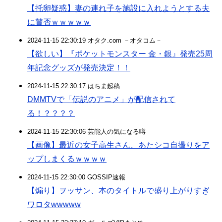
【托卵疑惑】妻の連れ子を施設に入れようとする夫
に賛否ｗｗｗｗｗ
2024-11-15 22:30:19 オタク.com －オタコム－
【欲しい】『ポケットモンスター 金・銀』発売25周
年記念グッズが発売決定！！
2024-11-15 22:30:17 はちま起稿
DMMTVで「伝説のアニメ」が配信されて
る！？？？？
2024-11-15 22:30:06 芸能人の気になる噂
【画像】最近の女子高生さん、あたシコ自撮りをア
ップしまくるｗｗｗｗ
2024-11-15 22:30:00 GOSSIP速報
【煽り】ヲッサン、本のタイトルで盛り上がりすぎ
ワロタwwwww