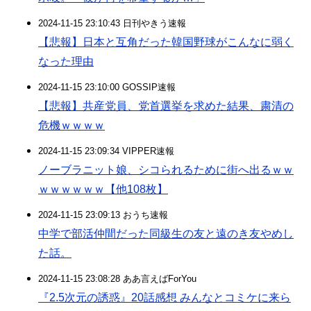
2024-11-15 23:10:43 日刊やきう速報
【悲報】日本と互角だった韓国野球がこんなに弱く
なった理由
2024-11-15 23:10:00 GOSSIP速報
【悲報】共産党員、党首選挙を求めた結果、粛清の
危機ｗｗｗｗ
2024-11-15 23:09:34 VIPPER速報
ノーブラニット娘、シコられるために街へ出るｗｗ
ｗｗｗｗｗｗ【他108枚】
2024-11-15 23:09:13 おうち速報
中学で部活仲間だった同級生の友と遠のき友やめし
た話。
2024-11-15 23:08:28 ああ言えばForYou
『2.5次元の誘惑』20話感想 みんなとコミケに来ら