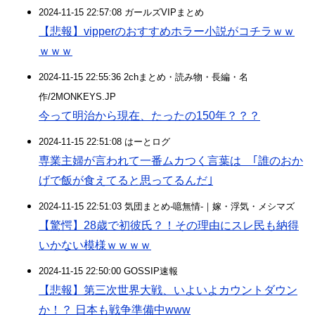
2024-11-15 22:57:08 ガールズVIPまとめ
【悲報】vipperのおすすめホラー小説がコチラｗｗ
ｗｗｗ
2024-11-15 22:55:36 2chまとめ・読み物・長編・名
作/2MONKEYS.JP
今って明治から現在、たったの150年？？？
2024-11-15 22:51:08 はーとログ
専業主婦が言われて一番ムカつく言葉は ｢誰のおか
げで飯が食えてると思ってるんだ｣
2024-11-15 22:51:03 気団まとめ-噫無情-｜嫁・浮気・メシマズ
【驚愕】28歳で初彼氏？！その理由にスレ民も納得
いかない模様ｗｗｗｗ
2024-11-15 22:50:00 GOSSIP速報
【悲報】第三次世界大戦、いよいよカウントダウン
か！？ 日本も戦争準備中www