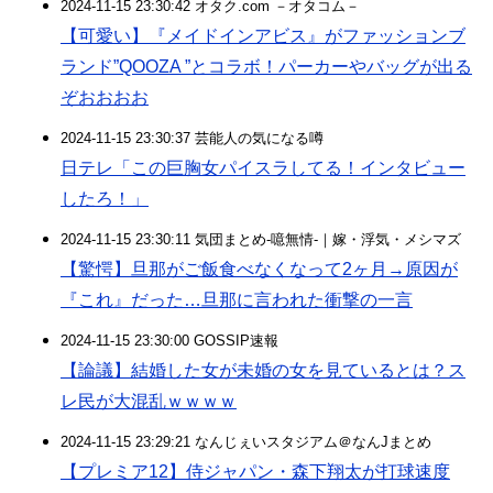
2024-11-15 23:30:42 オタク.com －オタコム－
【可愛い】『メイドインアビス』がファッションブ
ランド”QOOZA ”とコラボ！パーカーやバッグが出る
ぞおおおお
2024-11-15 23:30:37 芸能人の気になる噂
日テレ「この巨胸女パイスラしてる！インタビュー
したろ！」
2024-11-15 23:30:11 気団まとめ-噫無情-｜嫁・浮気・メシマズ
【驚愕】旦那がご飯食べなくなって2ヶ月→原因が
『これ』だった…旦那に言われた衝撃の一言
2024-11-15 23:30:00 GOSSIP速報
【論議】結婚した女が未婚の女を見ているとは？ス
レ民が大混乱ｗｗｗｗ
2024-11-15 23:29:21 なんじぇいスタジアム＠なんJまとめ
【プレミア12】侍ジャパン・森下翔太が打球速度