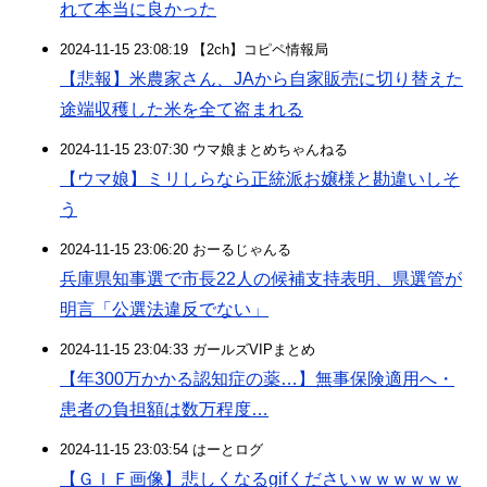
れて本当に良かった
2024-11-15 23:08:19 【2ch】コピペ情報局
【悲報】米農家さん、JAから自家販売に切り替えた
途端収穫した米を全て盗まれる
2024-11-15 23:07:30 ウマ娘まとめちゃんねる
【ウマ娘】ミリしらなら正統派お嬢様と勘違いしそ
う
2024-11-15 23:06:20 おーるじゃんる
兵庫県知事選で市長22人の候補支持表明、県選管が
明言「公選法違反でない」
2024-11-15 23:04:33 ガールズVIPまとめ
【年300万かかる認知症の薬…】無事保険適用へ・
患者の負担額は数万程度…
2024-11-15 23:03:54 はーとログ
【ＧＩＦ画像】悲しくなるgifくださいｗｗｗｗｗｗ