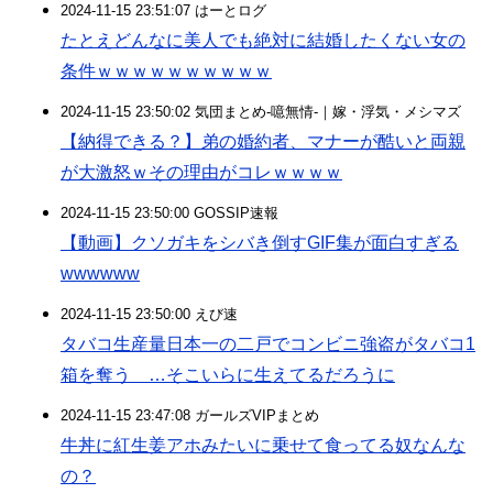
2024-11-15 23:51:07 はーとログ
たとえどんなに美人でも絶対に結婚したくない女の
条件ｗｗｗｗｗｗｗｗｗｗ
2024-11-15 23:50:02 気団まとめ-噫無情-｜嫁・浮気・メシマズ
【納得できる？】弟の婚約者、マナーが酷いと両親
が大激怒ｗその理由がコレｗｗｗｗ
2024-11-15 23:50:00 GOSSIP速報
【動画】クソガキをシバき倒すGIF集が面白すぎる
wwwwww
2024-11-15 23:50:00 えび速
タバコ生産量日本一の二戸でコンビニ強盗がタバコ1
箱を奪う …そこいらに生えてるだろうに
2024-11-15 23:47:08 ガールズVIPまとめ
牛丼に紅生姜アホみたいに乗せて食ってる奴なんな
の？