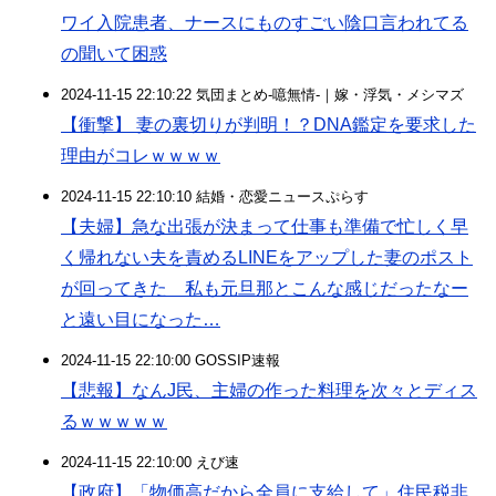
ワイ入院患者、ナースにものすごい陰口言われてる
の聞いて困惑
2024-11-15 22:10:22 気団まとめ-噫無情-｜嫁・浮気・メシマズ
【衝撃】 妻の裏切りが判明！？DNA鑑定を要求した
理由がコレｗｗｗｗ
2024-11-15 22:10:10 結婚・恋愛ニュースぷらす
【夫婦】急な出張が決まって仕事も準備で忙しく早
く帰れない夫を責めるLINEをアップした妻のポスト
が回ってきた 私も元旦那とこんな感じだったなー
と遠い目になった…
2024-11-15 22:10:00 GOSSIP速報
【悲報】なんJ民、主婦の作った料理を次々とディス
るｗｗｗｗｗ
2024-11-15 22:10:00 えび速
【政府】「物価高だから全員に支給して」住民税非