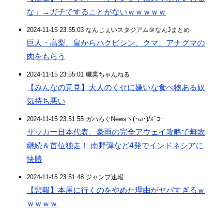
な」→ガチですることがないｗｗｗｗｗ
2024-11-15 23:55:03 なんじぇいスタジアム＠なんJまとめ
巨人・高梨、畠からハクビシン、クマ、アナグマの
肉をもらう
2024-11-15 23:55:01 職業ちゃんねる
【みんなの意見】大人のくせに嫌いな食べ物ある奴
気持ち悪い
2024-11-15 23:51:55 ガハろぐNewsヽ(･ω･)/ｽﾞｺｰ
サッカー日本代表、豪雨の完全アウェイ攻略で無敗
継続＆首位独走！ 南野弾など4発でインドネシアに
快勝
2024-11-15 23:51:48 ジャンプ速報
【悲報】本屋に行くのをやめた理由がヤバすぎるｗ
ｗｗｗｗ