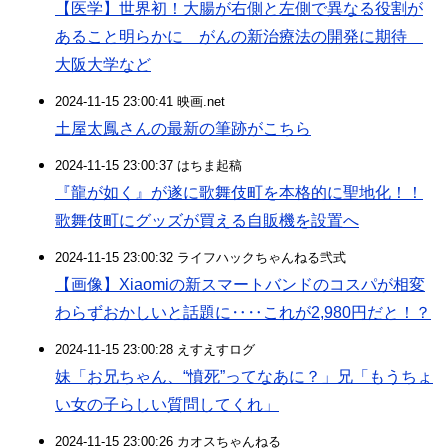
【医学】世界初！大腸が右側と左側で異なる役割が
あること明らかに がんの新治療法の開発に期待
大阪大学など
2024-11-15 23:00:41 映画.net
土屋太鳳さんの最新の筆跡がこちら
2024-11-15 23:00:37 はちま起稿
『龍が如く』が遂に歌舞伎町を本格的に聖地化！！
歌舞伎町にグッズが買える自販機を設置へ
2024-11-15 23:00:32 ライフハックちゃんねる弐式
【画像】Xiaomiの新スマートバンドのコスパが相変
わらずおかしいと話題に‥‥これが2,980円だと！？
2024-11-15 23:00:28 えすえすログ
妹「お兄ちゃん、“憤死”ってなあに？」兄「もうちょ
い女の子らしい質問してくれ」
2024-11-15 23:00:26 カオスちゃんねる