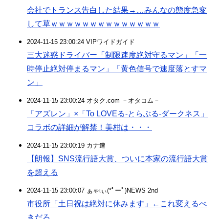
会社でトランス告白した結果→…みんなの態度急変
して草ｗｗｗｗｗｗｗｗｗｗｗｗｗｗ
2024-11-15 23:00:24 VIPワイドガイド
三大迷惑ドライバー「制限速度絶対守るマン」「一
時停止絶対停まるマン」「黄色信号で速度落とすマ
ン」
2024-11-15 23:00:24 オタク.com －オタコム－
「アズレン」×「To LOVEる-とらぶる-ダークネス」
コラボの詳細が解禁！美柑は・・・
2024-11-15 23:00:19 カナ速
【朗報】SNS流行語大賞、ついに本家の流行語大賞
を超える
2024-11-15 23:00:07 ぁゃιぃ(*ﾟーﾟ)NEWS 2nd
市役所「土日祝は絶対に休みます」←これ変えるべ
きだろ