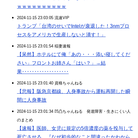
ｗｗｗｗｗｗｗｗｗｗ
2024-11-15 23:03:05 流速VIP
トランプ「台湾のせいでIntelが衰退した！3nmプロ
セスをアメリカで生産しないと潰す！」
2024-11-15 23:01:54 稲妻速報
【呆然】ホテルにて俺「あの・・・添い寝してくだ
さい」フロントお姉さん「はい？」→結
果･･･････････････････
2024-11-15 23:01:40 資格ちゃんねる
【悲報】阪急京都線、人身事故から運転再開した瞬
間に人身事故
2024-11-15 23:01:34 凹凸ちゃんねる 発達障害・生きにくい人
のまとめ
【速報】医師、女児に規定の5倍濃度の薬を投与して
死亡させる…『なぜ初歩的なこと間違ったかわから