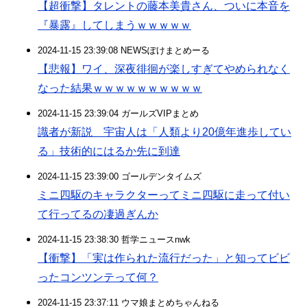
【超衝撃】タレントの藤本美貴さん、ついに本音を
『暴露』してしまうｗｗｗｗｗ
2024-11-15 23:39:08 NEWSぽけまとめーる
【悲報】ワイ、深夜徘徊が楽しすぎてやめられなく
なった結果ｗｗｗｗｗｗｗｗｗｗ
2024-11-15 23:39:04 ガールズVIPまとめ
識者が新説 宇宙人は「人類より20億年進歩してい
る」技術的にはるか先に到達
2024-11-15 23:39:00 ゴールデンタイムズ
ミニ四駆のキャラクターってミニ四駆に走って付い
て行ってるの凄過ぎんか
2024-11-15 23:38:30 哲学ニュースnwk
【衝撃】「実は作られた流行だった」と知ってビビ
ったコンツンテって何？
2024-11-15 23:37:11 ウマ娘まとめちゃんねる