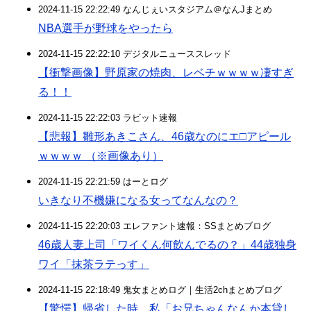
2024-11-15 22:22:49 なんじぇいスタジアム＠なんJまとめ
NBA選手が野球をやったら
2024-11-15 22:22:10 デジタルニューススレッド
【衝撃画像】野原家の焼肉、レベチｗｗｗｗ凄すぎ
る！！
2024-11-15 22:22:03 ラビット速報
【悲報】雛形あきこさん、46歳なのにエ□アピール
ｗｗｗｗ （※画像あり）
2024-11-15 22:21:59 はーとログ
いきなり不機嫌になる女ってなんなの？
2024-11-15 22:20:03 エレファント速報：SSまとめブログ
46歳人妻上司「ワイくん何飲んでるの？」44歳独身
ワイ「抹茶ラテっす」
2024-11-15 22:18:49 鬼女まとめログ｜生活2chまとめブログ
【驚愕】帰省した時、私「お兄ちゃんなんか本貸し