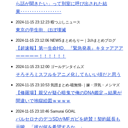
ら話が聞きたい」って別室に呼び出された結
果･･････････････････
2024-11-15 23:12:23 暇つぶしニュース
東京の学生街、ほぼ壊滅
2024-11-15 23:12:06 NEWSまとめもりー｜2chまとめブログ
【超速報】第一生命HD、『緊急発表』キタァアアア
ーーーーー！！！！！！
2024-11-15 23:12:00 ゴールデンタイムズ
そろそろミスフルをアニメ化してもいい頃だと思う
2024-11-15 23:10:53 気団まとめ-噫無情-｜嫁・浮気・メシマズ
【修羅場】親父が疑心暗鬼で俺のDNA鑑定→結果が
間違いで地獄絵図ｗｗｗｗ
2024-11-15 23:10:46 Samurai GOAL
バルセロナのデコSDがMFガビを絶賛！契約延長も
示唆。「彼が何を希望するか…」