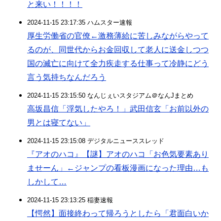
と来い！！！！
2024-11-15 23:17:35 ハムスター速報
厚生労働省の官僚←激務薄給に苦しみながらやって
るのが、同世代からお金回収して老人に送金しつつ
国の滅亡に向けて全力疾走する仕事って冷静にどう
言う気持ちなんだろう
2024-11-15 23:15:50 なんじぇいスタジアム＠なんJまとめ
高坂昌信「浮気したやろ！」武田信玄「お前以外の
男とは寝てない」
2024-11-15 23:15:08 デジタルニューススレッド
『アオのハコ』【謎】アオのハコ「お色気要素あり
ませーん」←ジャンプの看板漫画になった理由…も
しかして…
2024-11-15 23:13:25 稲妻速報
【愕然】面接終わって帰ろうとしたら「君面白いか