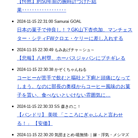
【愕然】約50年前の腕時計つけた結
果･･････････････････
2024-11-15 22:31:00 Samurai GOAL
日本の菓子で仲良し！？GK山下杏也加、マンチェス
ター・シティFWクロエ・ケリーに差し入れする
2024-11-15 22:30:49 もみあげチャ～シュ～
【悲報】八村塁、ホーバスジャパンにブチギレる
2024-11-15 22:30:38 かぞくちゃんねる
コーヒーが苦手で飲むと嘔吐と下痢と頭痛になって
しまう。なのに部長の奥様からコーヒー風味のお菓
子を貰い、食べないといけない雰囲気に…
2024-11-15 22:30:33 SS 森きのこ！
【バンドリ】 美咲 「こころにぎゃふんと言わせ
る！」 【安価】
2024-11-15 22:30:20 気団まとめ-噫無情-｜嫁・浮気・メシマズ