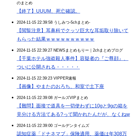
のまとめ
【終了】UUUM、死亡確認。
2024-11-15 22:39:58 うしみつ-5chまとめ-
【閲覧注意】耳鼻科でクッソ巨大な耳垢取り除いて
もらった結果ｗｗｗｗｗｗｗｗｗｗ
2024-11-15 22:39:27 NEWSまとめもりー｜2chまとめブログ
【千葉ホテル強盗殺人事件】容疑者の『ご尊顔』、
ついに公開される・・・・・
2024-11-15 22:39:23 VIPPER速報
【画像】やまたのおろち、和室で土下座
2024-11-15 22:39:08 ガールズVIPまとめ
【難問】面接で道具を一切使わずに10gと9gの箱を
見分ける方法てある?って聞かれたんだが、なくねw
2024-11-15 22:39:00 ゴールデンタイムズ
認知症薬「ドナネマブ」保険適用、薬価は年308万