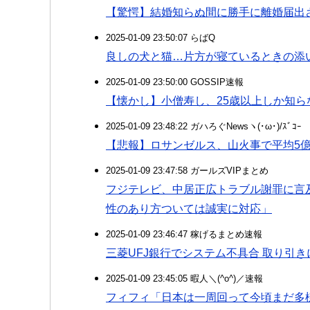
【驚愕】結婚知らぬ間に勝手に離婚届出
2025-01-09 23:50:07 らばQ
良しの犬と猫…片方が寝ているときの添
2025-01-09 23:50:00 GOSSIP速報
【懐かし】小僧寿し、25歳以上しか知
2025-01-09 23:48:22 ガハろぐNewsヽ(･ω･)/ｽﾞｺｰ
【悲報】ロサンゼルス、山火事で平均5
2025-01-09 23:47:58 ガールズVIPまとめ
フジテレビ、中居正広トラブル謝罪に言
性のあり方ついては誠実に対応」
2025-01-09 23:46:47 稼げるまとめ速報
三菱UFJ銀行でシステム不具合 取り引き
2025-01-09 23:45:05 暇人＼(^o^)／速報
フィフィ「日本は一周回って今頃まだ多