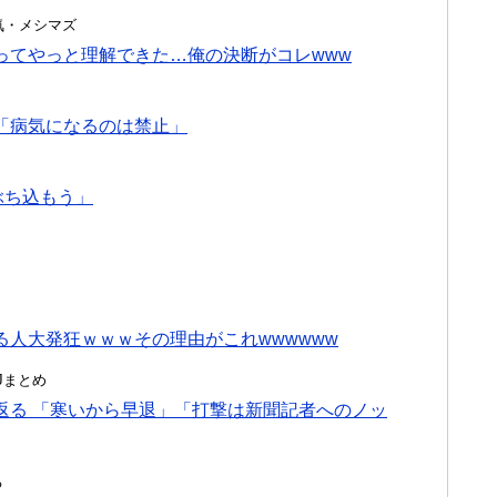
・浮気・メシマズ
ってやっと理解できた…俺の決断がコレwww
「病気になるのは禁止」
ぶち込もう」
人大発狂ｗｗｗその理由がこれwwwwww
んJまとめ
返る 「寒いから早退」「打撃は新聞記者へのノッ
る