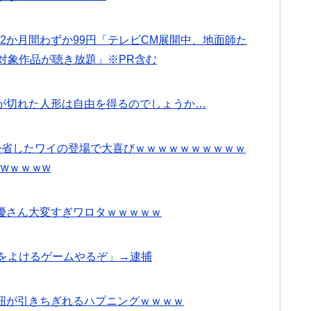
eが2か月間わずか99円「テレビCM展開中、地面師た
対象作品が聴き放題」※PR含む
2話感想 糸が切れた人形は自由を得るのでしょうか…
帰省したワイの登場で大喜びｗｗｗｗｗｗｗｗｗｗ
wｗｗｗw
優さん大変すぎワロタｗｗｗｗｗ
車をよけるゲームやるぞ」→逮捕
紐が引きちぎれるハプニングｗｗｗｗ