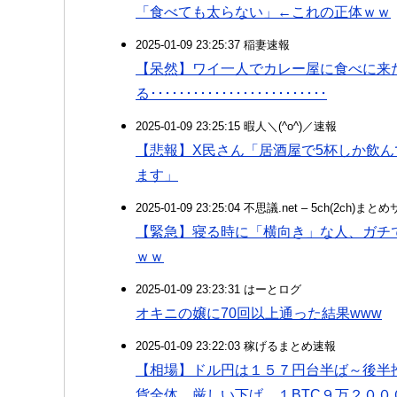
「食べても太らない」←これの正体ｗｗ
2025-01-09 23:25:37 稲妻速報
【呆然】ワイ一人でカレー屋に食べに来
る･････････････････････････
2025-01-09 23:25:15 暇人＼(^o^)／速報
【悲報】X民さん「居酒屋で5杯しか飲
ます」
2025-01-09 23:25:04 不思議.net – 5ch(2ch)ま
【緊急】寝る時に「横向き」な人、ガチ
ｗｗ
2025-01-09 23:23:31 はーとログ
オキニの嬢に70回以上通った結果www
2025-01-09 23:22:03 稼げるまとめ速報
【相場】ドル円は１５７円台半ば～後半
貨全体、厳しい下げ １BTC９万２００