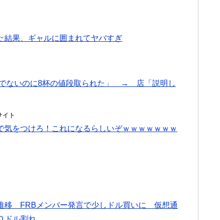
た結果、ギャルに囲まれてヤバすぎ
んでないのに8杯の値段取られた」 → 店「説明し
とめサイト
で気をつけろ！これになるらしいぞｗｗｗｗｗｗｗ
推移 FRBメンバー発言で少しドル買いに 仮想通
０ドル割れ