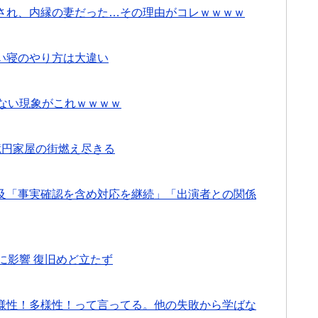
され、内縁の妻だった…その理由がコレｗｗｗｗ
い寝のやり方は大違い
らない現象がこれｗｗｗｗ
億円家屋の街燃え尽きる
及「事実確認を含め対応を継続」「出演者との関係
に影響 復旧めど立たず
様性！多様性！って言ってる。他の失敗から学ばな