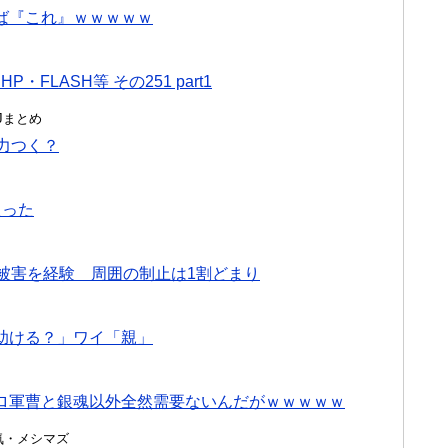
ば『これ』ｗｗｗｗｗ
FLASH等 その251 part1
んJまとめ
力つく？
たった
被害を経験 周囲の制止は1割どまり
助ける？」ワイ「親」
ロ軍曹と銀魂以外全然需要ないんだがｗｗｗｗｗ
・浮気・メシマズ