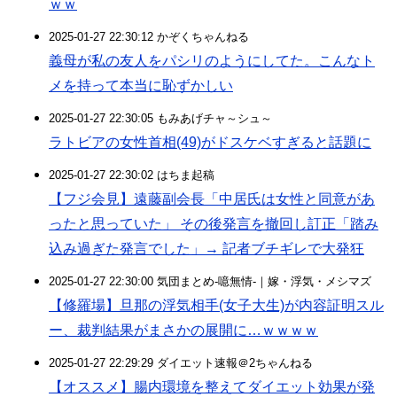
ｗｗ
2025-01-27 22:30:12 かぞくちゃんねる
義母が私の友人をパシリのようにしてた。こんなト
メを持って本当に恥ずかしい
2025-01-27 22:30:05 もみあげチャ～シュ～
ラトビアの女性首相(49)がドスケベすぎると話題に
2025-01-27 22:30:02 はちま起稿
【フジ会見】遠藤副会長「中居氏は女性と同意があ
ったと思っていた」 その後発言を撤回し訂正「踏み
込み過ぎた発言でした」→ 記者ブチギレで大発狂
2025-01-27 22:30:00 気団まとめ-噫無情-｜嫁・浮気・メシマズ
【修羅場】旦那の浮気相手(女子大生)が内容証明スル
ー、裁判結果がまさかの展開に…ｗｗｗｗ
2025-01-27 22:29:29 ダイエット速報＠2ちゃんねる
【オススメ】腸内環境を整えてダイエット効果が発