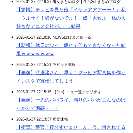
2025-01-27 22:18:37 鬼女まとめログ｜生活2chまとめブログ
【驚愕】テレビを見た娘『イヤァアアアーー！』私
「ウルサイ！騒がないでよ！」娘『大変よ！私の大
好きなアニメ会社が..』→結果
2025-01-27 22:18:10 NEWSぽけまとめーる
【悲報】休日のワイ、疲れて何もできなくなった結
果ｗｗｗｗｗｗｗ
2025-01-27 22:15:31 ラビット速報
【画像】渡邊渚さん、早くもグラビア写真集を作り
インスタで宣伝してしまう
2025-01-27 22:15:15 【2ch】ニュー速クオリティ
【画像】一児のパパワイ、周りのパパがこんなのば
っかりで困惑・・・
2025-01-27 22:13:37 稲妻速報
【衝撃】警官「夜分すいませーん、今。何されてる