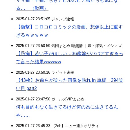
ママ猫「子猫たちもアヒルのヒナ鳥たちも気にな
る…」（動画）
2025-01-27 23:51:05 ジャンプ速報
【衝撃】コロコロコミックの漫画、想像以上に重す
ぎるｗｗｗｗｗ
2025-01-27 23:50:59 気団まとめ-噫無情-｜嫁・浮気・メシマズ
【愚痴】若い子がほしい…36歳嫁がババアすぎるっ
て言った結果wwwww
2025-01-27 23:50:16 ラビット速報
【43枚】お前らが笑った画像を貼れ in 車板 294笑
い目 part2
2025-01-27 23:47:50 ガールズVIPまとめ
何も目的もなく生きてるけど何の為に生きてるん
や……
2025-01-27 23:45:33 【2ch】ニュー速クオリティ