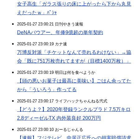
女子高生「ガラス張りの床に上がったら下から丸見
えだったｗ」ﾊﾟｼｬ
2025-01-27 23:00:21 日刊やきう速報
DeNAバウアー、年俸9億超の単年契約
2025-01-27 23:00:19 カナ速
万博反対派「チケットなんて売れるわけない」→協
会「既に751万枚売れてますが（目標1400万枚）」
2025-01-27 23:00:19 明日は何を食べようか
【頭の悪いお菓子は最高に美味い】ごはん余ってた
から「ういろう」作ってる
2025-01-27 23:00:17 ライフハックちゃんねる弐式
【どうよ？】2020年登録ランクルプラド 7.5万キロ
2.8ディーゼルTX 内外装良好 200万円
2025-01-27 23:00:10 おーるじゃんる
【速報】フジテレビ、中居正広氏への損害賠償請求