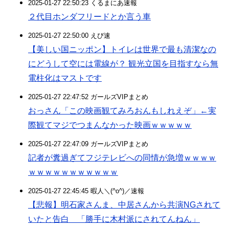
2025-01-27 22:50:23 くるまにあ速報
２代目ホンダフリードとか言う車
2025-01-27 22:50:00 えび速
【美しい国ニッポン】トイレは世界で最も清潔なの
にどうして空には電線が？ 観光立国を目指すなら無
電柱化はマストです
2025-01-27 22:47:52 ガールズVIPまとめ
おっさん「この映画観てみろおんもしれえぞ」←実
際観てマジでつまんなかった映画ｗｗｗｗｗ
2025-01-27 22:47:09 ガールズVIPまとめ
記者が糞過ぎてフジテレビへの同情が急増ｗｗｗｗ
ｗｗｗｗｗｗｗｗｗｗｗ
2025-01-27 22:45:45 暇人＼(^o^)／速報
【悲報】明石家さんま、中居さんから共演NGされて
いたと告白 「勝手に木村派にされてんねん」