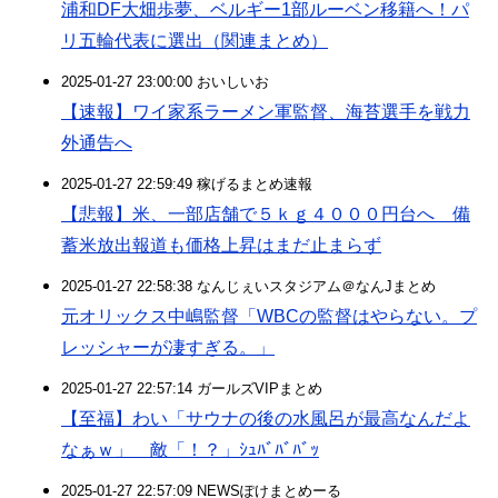
浦和DF大畑歩夢、ベルギー1部ルーベン移籍へ！パ
リ五輪代表に選出（関連まとめ）
2025-01-27 23:00:00 おいしいお
【速報】ワイ家系ラーメン軍監督、海苔選手を戦力
外通告へ
2025-01-27 22:59:49 稼げるまとめ速報
【悲報】米、一部店舗で５ｋｇ４０００円台へ 備
蓄米放出報道も価格上昇はまだ止まらず
2025-01-27 22:58:38 なんじぇいスタジアム＠なんJまとめ
元オリックス中嶋監督「WBCの監督はやらない。プ
レッシャーが凄すぎる。」
2025-01-27 22:57:14 ガールズVIPまとめ
【至福】わい「サウナの後の水風呂が最高なんだよ
なぁｗ」 敵「！？」ｼｭﾊﾞﾊﾞﾊﾞｯ
2025-01-27 22:57:09 NEWSぽけまとめーる