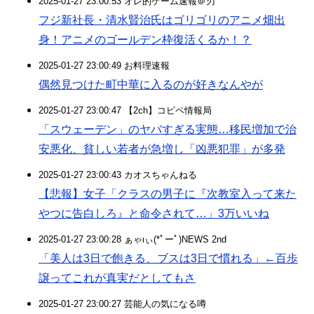
2025-01-27 23:00:53 オレ的ゲーム速報＠刃
フジ新社長・清水賢治氏はゴリゴリのアニメ畑出
身！アニメのゴールデン枠復活くるか！？
2025-01-27 23:00:49 お料理速報
偶然見つけた町中華に入るのが好きなんやが
2025-01-27 23:00:47 【2ch】コピペ情報局
「スウェーデン」のヤバすぎる実態…移民増加で治
安悪化、貧しい若者が急増し「凶悪犯罪」が多発
2025-01-27 23:00:43 カオスちゃんねる
【悲報】女子「クラスの男子に『次教室入って来た
やつに告白しろ』と命令されて…」3万いいね
2025-01-27 23:00:28 ぁゃιぃ(*ﾟーﾟ)NEWS 2nd
「美人は3日で飽きる、ブスは3日で慣れる」←百歩
譲ってこれが真実だとしてもさ
2025-01-27 23:00:27 芸能人の気になる噂