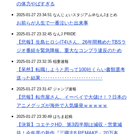
の体力やばすぎる
2025-01-27 23:34:51 なんじぇいスタジアム＠なんJまとめ
お前らが人生で一番泣いた出来事
2025-01-27 23:32:45 なんJ PRIDE
【悲報】生島ヒロシ(74)さん、26年間務めたTBSラ
ジオ番組を緊急降板。重大なコンプラ違反のため
2025-01-27 23:32:35 稲妻速報
【呆然】転職しようと思って100社くらい書類選考
送った結果･･････････････････････････
2025-01-27 23:31:47 ジャンプ速報
【悲報】転売屋さん、イーベイで大儲け！？日本の
アニメグッズが海外で人気爆発ｗｗｗｗｗ
2025-01-27 23:30:49 はちま起稿
【決算】コエテクHD、第3四半期は減収・営業減
益！今年度の新作『三國志8 REMAKE』20万本、