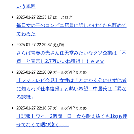
いう風潮
2025-01-27 22:23:17 はーとログ
毎日女の子のコンビニ店員に話しかけてたら辞めて
てわろた
2025-01-27 22:20:37 えび通
さらば青春の光さん任天堂みたいなクソ企業は「不
買」と宣言し2.7万いいね獲得！！ｗｗｗ
2025-01-27 22:20:09 ガールズVIPまとめ
【フジテレビ会見】女性は「とにかく公にせず他者
に知られず仕事復帰」と熱い希望 中居氏は「異な
る認識」
2025-01-27 22:18:57 ガールズVIPまとめ
【悲報】ワイ、2週間一日一食を耐え抜くも1kgも痩
せてなくて咽び泣く……