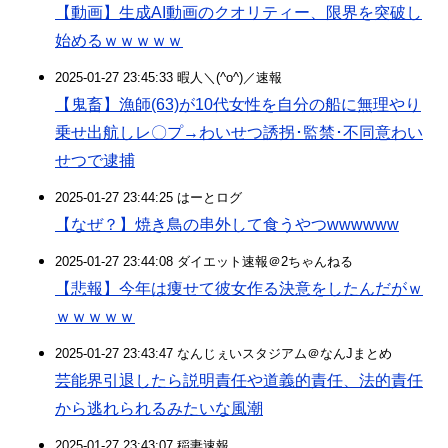
【動画】生成AI動画のクオリティー、限界を突破し
始めるｗｗｗｗｗ
2025-01-27 23:45:33 暇人＼(^o^)／速報
【鬼畜】漁師(63)が10代女性を自分の船に無理やり
乗せ出航しレ〇プ→わいせつ誘拐･監禁･不同意わい
せつで逮捕
2025-01-27 23:44:25 はーとログ
【なぜ？】焼き鳥の串外して食うやつwwwwww
2025-01-27 23:44:08 ダイエット速報＠2ちゃんねる
【悲報】今年は痩せて彼女作る決意をしたんだがｗ
ｗｗｗｗｗ
2025-01-27 23:43:47 なんじぇいスタジアム＠なんJまとめ
芸能界引退したら説明責任や道義的責任、法的責任
から逃れられるみたいな風潮
2025-01-27 23:43:07 稲妻速報