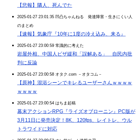
【悲報】隣人、死んでた
2025-01-27 23:01:35 凹凸ちゃんねる 発達障害・生きにくい人
のまとめ
【速報】気象庁『10年に1度の冷え込み、来る』
2025-01-27 23:00:59 常識的に考えた
岩屋外相、中国人ビザ緩和「誤解ある」 自民内批
判に反論
2025-01-27 23:00:58 オタク.com －オタコム－
【原神】混浴シーンでキレるユーザーさんｗｗｗｗ
ｗｗｗｗ
2025-01-27 23:00:54 はちま起稿
幕末アクションRPG『ライズオブローニン』PC版が
3月11日に発売決定！8K、120fps、レイトレ、ウル
トラワイドに対応