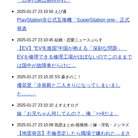
「日本代表は期待外れ」
2025-01-27 23:10:50 えび通
PlayStation非公式互換機「SuperStation one」正式
発表
2025-01-27 23:10:45 結婚・恋愛ニュースぷらす
【EV】“EV先進国”中国が抱える「深刻な問題」
EVを修理できる修理工場がほぼないのでこのままで
は国中が故障車だらけに…
2025-01-27 23:10:20 SS 森きのこ！
優花里「冷泉殿と二人きりになってしまいまし
た……」
2025-01-27 23:10:10 えすえすログ
妹「お兄ちゃん何してんの？」俺「>>4だよ」
2025-01-27 23:10:08 気団まとめ-噫無情-｜嫁・浮気・メシマズ
【地雷発言】不倫否定したら職場で嫌われた…まさ