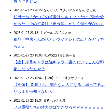
爆下げさせる
2025-01-27 23:20:29 なんじぇいスタジアム＠なんJまとめ
和田一浩「かつての打者はシルエットだけで誰か分
かった。今の打者は『自分流』がなく個性がない」
2025-01-27 23:18:11 ガールズVIPまとめ
粗品「中居くんの話とかフジテレビの話とかどうで
もええ」
2025-01-27 23:18:08 NEWSぽけまとめーる
【謎】糸目キャラは強キャラ←誰のせいでこんな印
象になったんや？
2025-01-27 23:15:42 【2ch】ニュー速クオリティ
【画像】 要潤さん、知らない人になる。思ってるよ
りも１０倍知らない人
2025-01-27 23:15:34 資格ちゃんねる
フジ重役たちの体力やばすぎやろｗｗｗｗｗｗｗｗ