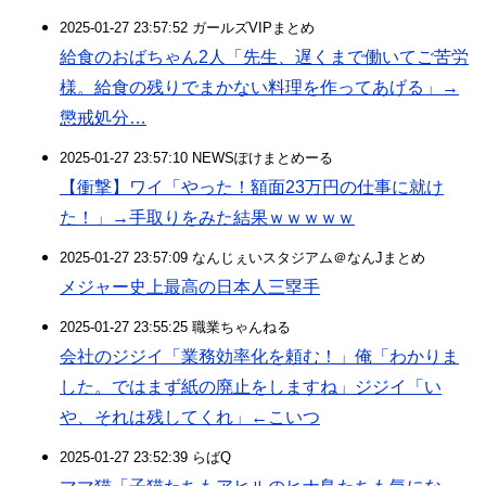
2025-01-27 23:57:52 ガールズVIPまとめ
給食のおばちゃん2人「先生、遅くまで働いてご苦労
様。給食の残りでまかない料理を作ってあげる」→
懲戒処分…
2025-01-27 23:57:10 NEWSぽけまとめーる
【衝撃】ワイ「やった！額面23万円の仕事に就け
た！」→手取りをみた結果ｗｗｗｗｗ
2025-01-27 23:57:09 なんじぇいスタジアム＠なんJまとめ
メジャー史上最高の日本人三塁手
2025-01-27 23:55:25 職業ちゃんねる
会社のジジイ「業務効率化を頼む！」俺「わかりま
した。ではまず紙の廃止をしますね」ジジイ「い
や、それは残してくれ」←こいつ
2025-01-27 23:52:39 らばQ