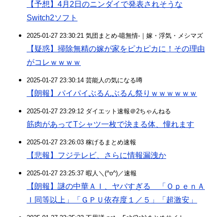
【予想】4月2日のニンダイで発表されそうな
Switch2ソフト
2025-01-27 23:30:21 気団まとめ-噫無情-｜嫁・浮気・メシマズ
【疑惑】掃除無精の嫁が家をピカピカに！その理由
がコレｗｗｗｗ
2025-01-27 23:30:14 芸能人の気になる噂
【朗報】パイパイぶるんぶるん祭りｗｗｗｗｗｗ
2025-01-27 23:29:12 ダイエット速報＠2ちゃんねる
筋肉があってTシャツ一枚で決まる体、憧れます
2025-01-27 23:26:03 稼げるまとめ速報
【悲報】フジテレビ、さらに情報漏洩か
2025-01-27 23:25:37 暇人＼(^o^)／速報
【朗報】謎の中華ＡＩ、ヤバすぎる 「ＯｐｅｎＡ
Ｉ同等以上」「ＧＰＵ依存度１／５」「超激安」