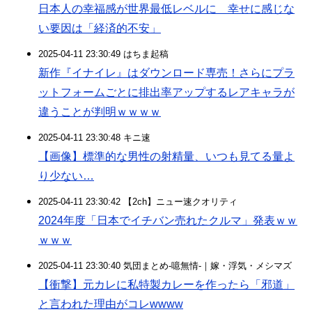
日本人の幸福感が世界最低レベルに 幸せに感じな
い要因は「経済的不安」
2025-04-11 23:30:49 はちま起稿
新作『イナイレ』はダウンロード専売！さらにプラ
ットフォームごとに排出率アップするレアキャラが
違うことが判明ｗｗｗｗ
2025-04-11 23:30:48 キニ速
【画像】標準的な男性の射精量、いつも見てる量よ
り少ない…
2025-04-11 23:30:42 【2ch】ニュー速クオリティ
2024年度「日本でイチバン売れたクルマ」発表ｗｗ
ｗｗｗ
2025-04-11 23:30:40 気団まとめ-噫無情-｜嫁・浮気・メシマズ
【衝撃】元カレに私特製カレーを作ったら「邪道」
と言われた理由がコレwwww