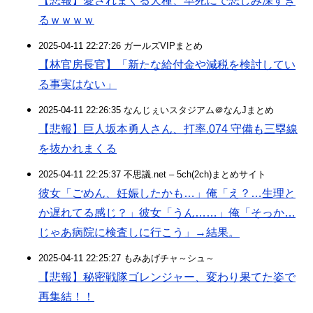
【悲報】愛されまくる犬種、早死にで悲しみ深すぎ
るｗｗｗｗ
2025-04-11 22:27:26 ガールズVIPまとめ
【林官房長官】「新たな給付金や減税を検討してい
る事実はない」
2025-04-11 22:26:35 なんじぇいスタジアム＠なんJまとめ
【悲報】巨人坂本勇人さん、打率.074 守備も三塁線
を抜かれまくる
2025-04-11 22:25:37 不思議.net – 5ch(2ch)まとめサイト
彼女「ごめん、妊娠したかも…」俺「え？…生理と
か遅れてる感じ？」彼女「うん……」俺「そっか…
じゃあ病院に検査しに行こう」→結果。
2025-04-11 22:25:27 もみあげチャ～シュ～
【悲報】秘密戦隊ゴレンジャー、変わり果てた姿で
再集結！！