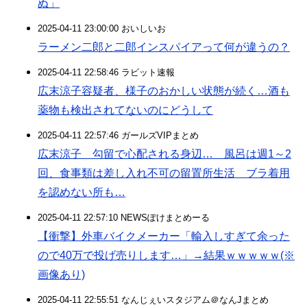
ぬ」
2025-04-11 23:00:00 おいしいお
ラーメン二郎と二郎インスパイアって何が違うの？
2025-04-11 22:58:46 ラビット速報
広末涼子容疑者、様子のおかしい状態が続く…酒も
薬物も検出されてないのにどうして
2025-04-11 22:57:46 ガールズVIPまとめ
広末涼子 勾留で心配される身辺… 風呂は週1～2
回、食事類は差し入れ不可の留置所生活 ブラ着用
を認めない所も…
2025-04-11 22:57:10 NEWSぽけまとめーる
【衝撃】外車バイクメーカー「輸入しすぎて余った
ので40万で投げ売りします…」→結果ｗｗｗｗｗ(※
画像あり)
2025-04-11 22:55:51 なんじぇいスタジアム＠なんJまとめ