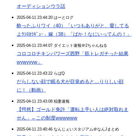
オーディションウラ話
2025-04-11 23:44:20 はーとログ
酔ったふりワイ（40）「いつもありがと、愛してる
よｳｼﾛｶﾗｷﾞｭｰ」嫁（38）「ばか！なにいってんの！」
2025-04-11 23:44:07 ダイエット速報＠2ちゃんねる
コロコロチキンパワーズ西野「筋トレガチった結果
wywvyyw」
2025-04-11 23:43:22 らばQ
だらしない顔で眠る犬が目覚めると…りりしい顔
に！（動画）
2025-04-11 23:43:08 稲妻速報
【愕然】ゴールド免許「運転上手い人は絶対取れま
せん」←この制度wwwwww
2025-04-11 23:40:46 なんじぇいスタジアム＠なんJまとめ