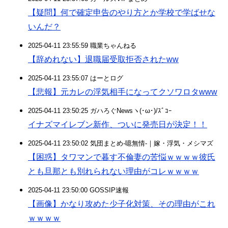
【疑問】何で確定申告のやり方とか学校で学ばせな
いんだ？
2025-04-11 23:55:59 職業ちゃんねる
【辞めれない】退職届受取拒否されたww
2025-04-11 23:55:07 はーとログ
【悲報】元カレの浮気相手になってクソワロタwww
2025-04-11 23:50:25 ガハろぐNewsヽ(･ω･)/ｽﾞｺｰ
イナズマイレブン新作、ついに発売日が決定！！
2025-04-11 23:50:02 気団まとめ-噫無情-｜嫁・浮気・メシマズ
【困惑】タワマンで暮す不倫妻の苦悩ｗｗｗｗ彼氏
とも旦那とも別れられない理由がコレｗｗｗｗ
2025-04-11 23:50:00 GOSSIP速報
【画像】かなり攻めた少子化対策、その理由がこれ
ｗｗｗｗ