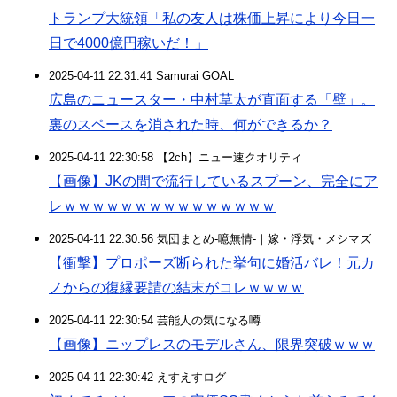
トランプ大統領「私の友人は株価上昇により今日一
日で4000億円稼いだ！」
2025-04-11 22:31:41 Samurai GOAL
広島のニュースター・中村草太が直面する「壁」。
裏のスペースを消された時、何ができるか？
2025-04-11 22:30:58 【2ch】ニュー速クオリティ
【画像】JKの間で流行しているスプーン、完全にア
レｗｗｗｗｗｗｗｗｗｗｗｗｗｗｗ
2025-04-11 22:30:56 気団まとめ-噫無情-｜嫁・浮気・メシマズ
【衝撃】プロポーズ断られた挙句に婚活バレ！元カ
ノからの復縁要請の結末がコレｗｗｗｗ
2025-04-11 22:30:54 芸能人の気になる噂
【画像】ニップレスのモデルさん、限界突破ｗｗｗ
2025-04-11 22:30:42 えすえすログ