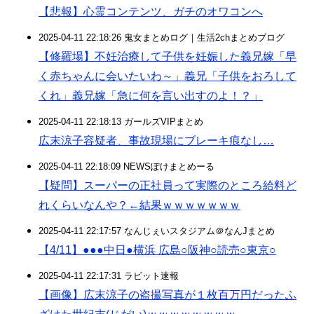
【悲報】心霊コンテンツ、ガチのオワコンへ
2025-04-11 22:18:26 鬼女まとめログ｜生活2chまとめブログ
【修羅場】不妊治療して子供を妊娠した義兄嫁「早
く赤ちゃんに会いたいわ～」義兄「子供をおろして
くれ」義兄嫁「急に何を言い出すのよ！？」
2025-04-11 22:18:13 ガールズVIPまとめ
広末涼子容疑者、事故現場にブレーキ痕なし…
2025-04-11 22:18:09 NEWSぽけまとめーる
【疑問】スーパーの正社員って実際のところ給料ど
れくらいなんや？←結果ｗｗｗｗｗｗｗ
2025-04-11 22:17:57 なんじぇいスタジアム＠なんJまとめ
【4/11】●●●中日●横浜 広島○阪神○読売○東京○
2025-04-11 22:17:31 ラビット速報
【画像】広末涼子の盗撮写真が１枚百万円だったふ