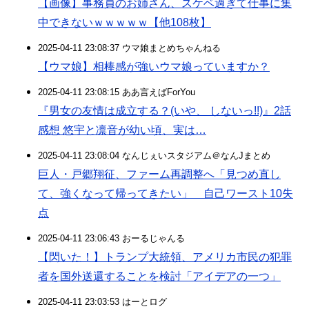
【画像】事務員のお姉さん、スケベ過ぎて仕事に集
中できないｗｗｗｗｗ【他108枚】
2025-04-11 23:08:37 ウマ娘まとめちゃんねる
【ウマ娘】相棒感が強いウマ娘っていますか？
2025-04-11 23:08:15 ああ言えばForYou
『男女の友情は成立する？(いや、 しないっ!!)』2話
感想 悠宇と凛音が幼い頃、実は…
2025-04-11 23:08:04 なんじぇいスタジアム＠なんJまとめ
巨人・戸郷翔征、ファーム再調整へ「見つめ直し
て、強くなって帰ってきたい」 自己ワースト10失
点
2025-04-11 23:06:43 おーるじゃんる
【閃いた！】トランプ大統領、アメリカ市民の犯罪
者を国外送還することを検討「アイデアの一つ」
2025-04-11 23:03:53 はーとログ