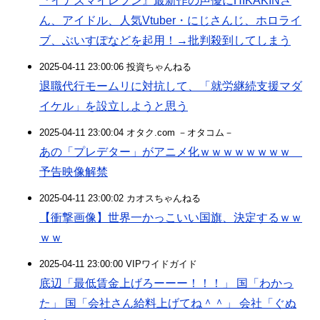
『イナズマイレブン』最新作の声優にHIKAKINさ
ん、アイドル、人気Vtuber・にじさんじ、ホロライ
ブ、ぶいすぽなどを起用！→批判殺到してしまう
2025-04-11 23:00:06 投資ちゃんねる
退職代行モームリに対抗して、「就労継続支援マダ
イケル」を設立しようと思う
2025-04-11 23:00:04 オタク.com －オタコム－
あの「プレデター」がアニメ化ｗｗｗｗｗｗｗｗ
予告映像解禁
2025-04-11 23:00:02 カオスちゃんねる
【衝撃画像】世界一かっこいい国旗、決定するｗｗ
ｗｗ
2025-04-11 23:00:00 VIPワイドガイド
底辺「最低賃金上げろーーー！！！」 国「わかっ
た」 国「会社さん給料上げてね＾＾」 会社「ぐぬ