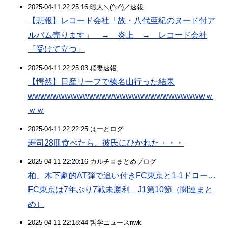
2025-04-11 22:25:16 暇人＼(^o^)／速報
【悲報】レコード会社「故・八代亜紀のヌード付ア
ルバム売ります」 → 炎上 → レコード会社
「受けて立つ」
2025-04-11 22:25:03 稲妻速報
【愕然】日産リーフで榛名山行った結果
wwwwwwwwwwwwwwwwwwwwwwwwwwwwwｗ
ｗｗ
2025-04-11 22:22:25 はーとログ
寿司28皿食べたら、彼氏にひかれた・・・
2025-04-11 22:20:16 カルチョまとめブログ
柏、木下劇的AT弾で追い付きFC東京と1-1ドロー…
FC東京は7年ぶり7戦未勝利 J1第10節（関連まと
め）
2025-04-11 22:18:44 哲学ニュースnwk