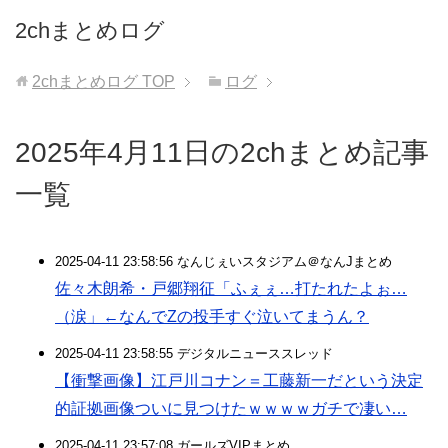
2chまとめログ
2chまとめログ
TOP
ログ
2025年4月11日の2chまとめ記事
一覧
2025-04-11 23:58:56 なんじぇいスタジアム＠なんJまとめ
佐々木朗希・戸郷翔征「ふぇぇ…打たれたよぉ…
（涙」←なんでZの投手すぐ泣いてまうん？
2025-04-11 23:58:55 デジタルニューススレッド
【衝撃画像】江戸川コナン＝工藤新一だという決定
的証拠画像ついに見つけたｗｗｗｗガチで凄い…
2025-04-11 23:57:08 ガールズVIPまとめ