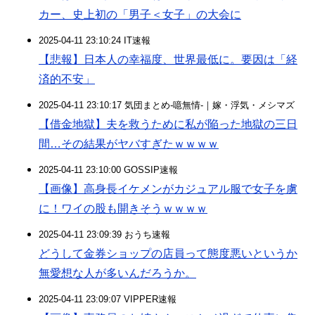
カー、史上初の「男子＜女子」の大会に
2025-04-11 23:10:24 IT速報
【悲報】日本人の幸福度、世界最低に。要因は「経
済的不安」
2025-04-11 23:10:17 気団まとめ-噫無情-｜嫁・浮気・メシマズ
【借金地獄】夫を救うために私が陥った地獄の三日
間…その結果がヤバすぎたｗｗｗｗ
2025-04-11 23:10:00 GOSSIP速報
【画像】高身長イケメンがカジュアル服で女子を虜
に！ワイの股も開きそうｗｗｗｗ
2025-04-11 23:09:39 おうち速報
どうして金券ショップの店員って態度悪いというか
無愛想な人が多いんだろうか。
2025-04-11 23:09:07 VIPPER速報