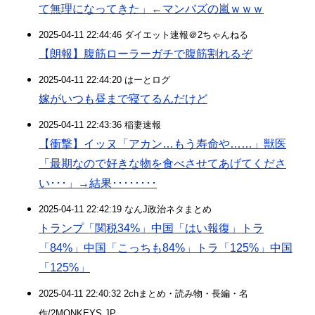
て無理になってきた」←マンバズの嵐ｗｗｗ
2025-04-11 22:44:46 ダイエット速報＠2ちゃんねる
【朗報】腹筋ローラーガチで腹筋割れるぞ
2025-04-11 22:44:20 はーとログ
嫁がいつも昼まで寝てるんだけど
2025-04-11 22:43:36 稲妻速報
【衝撃】イッヌ「アカン…もう寿命や……」獣医
「最期なので好きな物を食べさせてあげてくださ
い･･･」→結果････････
2025-04-11 22:42:19 なんJ政治ネタまとめ
トランプ「関税34%」中国「はい報復」トラ
「84%」中国「こっちも84%」トラ「125%」中国
「125%」
2025-04-11 22:40:32 2chまとめ・読み物・長編・名
作/2MONKEYS.JP