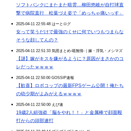
ソフトバンクにまたまた暗雲…柳田悠岐が自打球直
撃で病院直行 松葉づえ姿で「めっちゃ痛いっす」
2025-04-11 22:55:48 はーとログ
女って笑うだけで最強のくせに何でいつもつまらな
そうな顔してんの？
2025-04-11 22:51:33 気団まとめ-噫無情-｜嫁・浮気・メシマズ
【謎】嫁がキスを嫌がるように？原因がまさかのコ
レだったｗｗｗｗ
2025-04-11 22:50:00 GOSSIP速報
【歓喜】ロボコップの最新FPSゲーム公開！俺たち
の幼少期がよみがえるｗｗｗｗ
2025-04-11 22:50:00 えび速
19歳2人組強盗「脳をやれ！！」と金属棒で顔面殴
打からの頭部連打