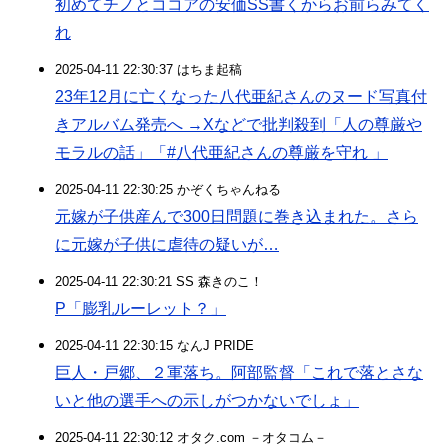
初めてチノとココアの安価SS書くからお前らみてく
れ
2025-04-11 22:30:37 はちま起稿
23年12月に亡くなった八代亜紀さんのヌード写真付
きアルバム発売へ →Xなどで批判殺到「人の尊厳や
モラルの話」「#八代亜紀さんの尊厳を守れ 」
2025-04-11 22:30:25 かぞくちゃんねる
元嫁が子供産んで300日問題に巻き込まれた。さら
に元嫁が子供に虐待の疑いが…
2025-04-11 22:30:21 SS 森きのこ！
P「膨乳ルーレット？」
2025-04-11 22:30:15 なんJ PRIDE
巨人・戸郷、２軍落ち。阿部監督「これで落とさな
いと他の選手への示しがつかないでしょ」
2025-04-11 22:30:12 オタク.com －オタコム－