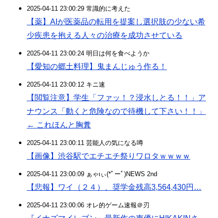
2025-04-11 23:00:29 常識的に考えた
【薬】AIが医薬品の転用を提案し選択肢の少ない希
少疾患を抱える人々の治療を成功させている
2025-04-11 23:00:24 明日は何を食べようか
【愛知の郷土料理】鬼まんじゅう作る！
2025-04-11 23:00:12 キニ速
【閲覧注意】学生「ファッ！？浸水しとる！！」ア
ナウンス「動くと危険なので待機して下さい！！」
← これほんと胸糞
2025-04-11 23:00:11 芸能人の気になる噂
【画像】渋谷駅でエチエチ祭りワロタｗｗｗｗ
2025-04-11 23:00:09 ぁゃιぃ(*ﾟーﾟ)NEWS 2nd
【悲報】ワイ（２４）、奨学金残高3,564,430円…
2025-04-11 23:00:06 オレ的ゲーム速報＠刃