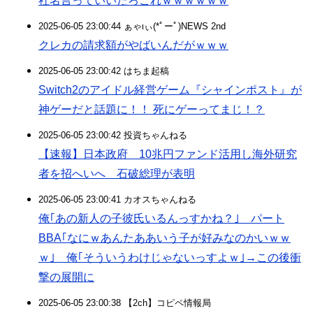
社名言っていいだろこれｗｗｗｗｗｗ
2025-06-05 23:00:44 ぁゃιぃ(*ﾟーﾟ)NEWS 2nd
クレカの請求額がやばいんだがｗｗｗ
2025-06-05 23:00:42 はちま起稿
Switch2のアイドル経営ゲーム『シャインポスト』が
神ゲーだと話題に！！ 死にゲーってまじ！？
2025-06-05 23:00:42 投資ちゃんねる
【速報】日本政府 10兆円ファンド活用し海外研究
者を招へいへ 石破総理が表明
2025-06-05 23:00:41 カオスちゃんねる
俺｢あの新人の子彼氏いるんっすかね？｣ パート
BBA｢なにｗあんたああいう子が好みなのかいｗｗ
ｗ｣ 俺｢そういうわけじゃないっすよｗ｣→この後衝
撃の展開に
2025-06-05 23:00:38 【2ch】コピペ情報局