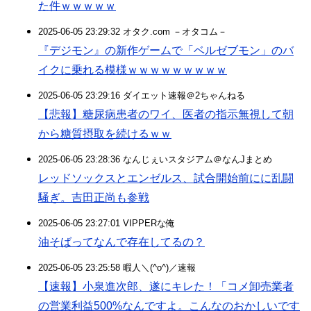
た件ｗｗｗｗｗ
2025-06-05 23:29:32 オタク.com －オタコム－
『デジモン』の新作ゲームで「ベルゼブモン」のバ
イクに乗れる模様ｗｗｗｗｗｗｗｗｗ
2025-06-05 23:29:16 ダイエット速報＠2ちゃんねる
【悲報】糖尿病患者のワイ、医者の指示無視して朝
から糖質摂取を続けるｗｗ
2025-06-05 23:28:36 なんじぇいスタジアム＠なんJまとめ
レッドソックスとエンゼルス、試合開始前にに乱闘
騒ぎ。吉田正尚も参戦
2025-06-05 23:27:01 VIPPERな俺
油そばってなんで存在してるの？
2025-06-05 23:25:58 暇人＼(^o^)／速報
【速報】小泉進次郎、遂にキレた！「コメ卸売業者
の営業利益500%なんですよ。こんなのおかしいです