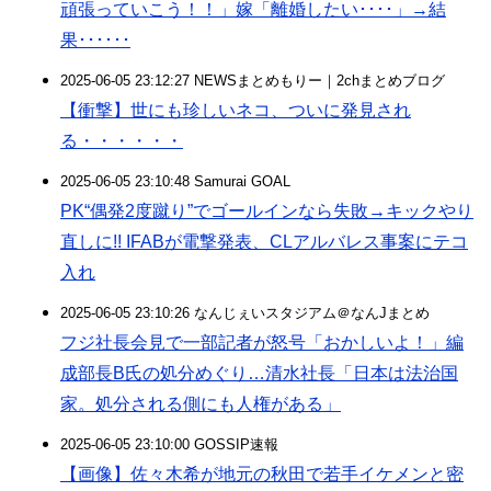
頑張っていこう！！」嫁「離婚したい････」→結
果･･････
2025-06-05 23:12:27 NEWSまとめもりー｜2chまとめブログ
【衝撃】世にも珍しいネコ、ついに発見され
る・・・・・・
2025-06-05 23:10:48 Samurai GOAL
PK“偶発2度蹴り”でゴールインなら失敗→キックやり
直しに!! IFABが電撃発表、CLアルバレス事案にテコ
入れ
2025-06-05 23:10:26 なんじぇいスタジアム＠なんJまとめ
フジ社長会見で一部記者が怒号「おかしいよ！」編
成部長B氏の処分めぐり…清水社長「日本は法治国
家。処分される側にも人権がある」
2025-06-05 23:10:00 GOSSIP速報
【画像】佐々木希が地元の秋田で若手イケメンと密