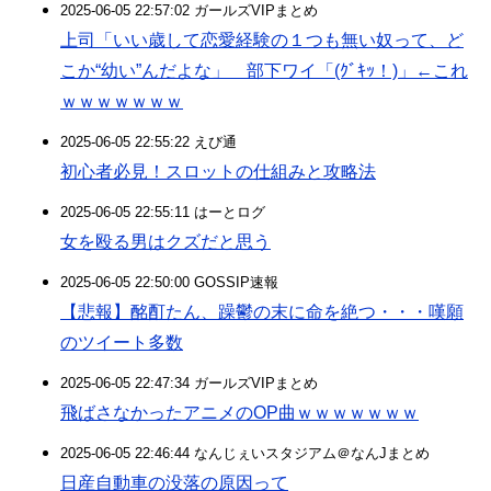
2025-06-05 22:57:02 ガールズVIPまとめ
上司「いい歳して恋愛経験の１つも無い奴って、ど
こか“幼い”んだよな」 部下ワイ「(ｸﾞｷｯ！)」←これ
ｗｗｗｗｗｗｗ
2025-06-05 22:55:22 えび通
初心者必見！スロットの仕組みと攻略法
2025-06-05 22:55:11 はーとログ
女を殴る男はクズだと思う
2025-06-05 22:50:00 GOSSIP速報
【悲報】酩酊たん、躁鬱の末に命を絶つ・・・嘆願
のツイート多数
2025-06-05 22:47:34 ガールズVIPまとめ
飛ばさなかったアニメのOP曲ｗｗｗｗｗｗｗ
2025-06-05 22:46:44 なんじぇいスタジアム＠なんJまとめ
日産自動車の没落の原因って