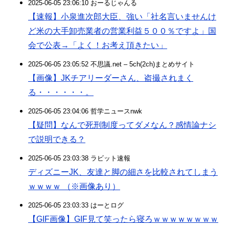
2025-06-05 23:06:10 おーるじゃんる
【速報】小泉進次郎大臣、強い「社名言いませんけ
ど米の大手卸売業者の営業利益５００％ですよ」国
会で公表→「よく！お考え頂きたい」
2025-06-05 23:05:52 不思議.net – 5ch(2ch)まとめサイト
【画像】JKチアリーダーさん、盗撮されまく
る・・・・・・。
2025-06-05 23:04:06 哲学ニュースnwk
【疑問】なんで死刑制度ってダメなん？感情論ナシ
で説明できる？
2025-06-05 23:03:38 ラビット速報
ディズニーJK、友達と脚の細さを比較されてしまう
ｗｗｗｗ （※画像あり）
2025-06-05 23:03:33 はーとログ
【GIF画像】GIF見て笑ったら寝ろｗｗｗｗｗｗｗｗ