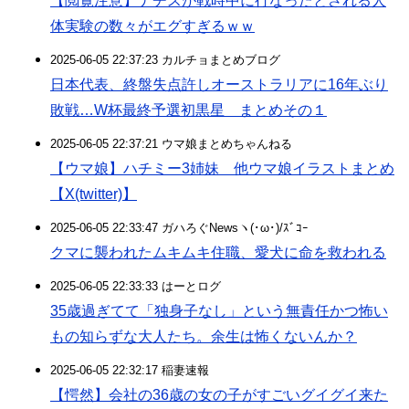
【閲覧注意】ナチスが戦時中に行なったとされる人
体実験の数々がエグすぎるｗｗ
2025-06-05 22:37:23 カルチョまとめブログ
日本代表、終盤失点許しオーストラリアに16年ぶり
敗戦…W杯最終予選初黒星 まとめその１
2025-06-05 22:37:21 ウマ娘まとめちゃんねる
【ウマ娘】ハチミー3姉妹 他ウマ娘イラストまとめ
【X(twitter)】
2025-06-05 22:33:47 ガハろぐNewsヽ(･ω･)/ｽﾞｺｰ
クマに襲われたムキムキ住職、愛犬に命を救われる
2025-06-05 22:33:33 はーとログ
35歳過ぎてて「独身子なし」という無責任かつ怖い
もの知らずな大人たち。余生は怖くないんか？
2025-06-05 22:32:17 稲妻速報
【愕然】会社の36歳の女の子がすごいグイグイ来た