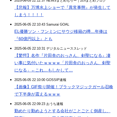
2025-06-05 22:12:37 NEWSまとめもりー｜2chまとめブログ
【悲報】万博水上ショーで『異常事態』が発生して
しまう！！！！
2025-06-05 22:10:43 Samurai GOAL
EL優勝ソン・フンミンにサウジ移籍の噂…年俸は
『60億円以上』とも
2025-06-05 22:10:31 デジタルニューススレッド
【驚愕】名作『片田舎のおっさん、剣聖になる』凄
い事に気付いたｗｗｗｗ「片田舎のおっさん、剣聖
になる」←これ…もしかして…
2025-06-05 22:10:00 GOSSIP速報
【画像】GIF祭り開催！ブラックマジックガール召喚
で下半身が震えるｗｗｗ
2025-06-05 22:09:23 おうち速報
勤めたり勤めようとする会社がことごとく倒産し、