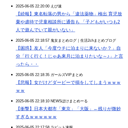
2025-06-05 22:20:00 えび速
【続報】東名転落の男から「違法薬物」検出 育児放
棄や虐待で児童相談所に通告も 「子どもがいつも2
人で遊んでいて親がいない」
2025-06-05 22:18:57 鬼女まとめログ｜生活2chまとめブログ
【困惑】友人「今度ウチに泊まりに来ないか？」自
分「行く行く！じゃあ来月に泊まりたいな～♪」と言
ったら・・
2025-06-05 22:18:35 ガールズVIPまとめ
【悲報】女だけどダービーで損をしてしまうｗｗｗ
ｗｗ
2025-06-05 22:18:10 NEWSぽけまとめーる
【衝撃】日本大都市「東京」「大阪」←残りが微妙
すぎるｗｗｗｗｗｗ
2025-06-05 22:17:58 ラビット速報