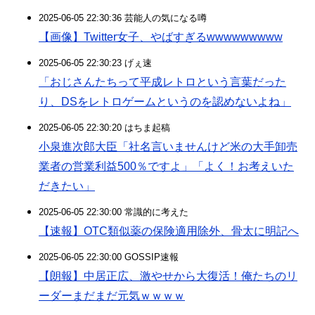
2025-06-05 22:30:36 芸能人の気になる噂
【画像】Twitter女子、やばすぎるwwwwwwwww
2025-06-05 22:30:23 げぇ速
「おじさんたちって平成レトロという言葉だった
り、DSをレトロゲームというのを認めないよね」
2025-06-05 22:30:20 はちま起稿
小泉進次郎大臣「社名言いませんけど米の大手卸売
業者の営業利益500％ですよ」「よく！お考えいた
だきたい」
2025-06-05 22:30:00 常識的に考えた
【速報】OTC類似薬の保険適用除外、骨太に明記へ
2025-06-05 22:30:00 GOSSIP速報
【朗報】中居正広、激やせから大復活！俺たちのリ
ーダーまだまだ元気ｗｗｗｗ