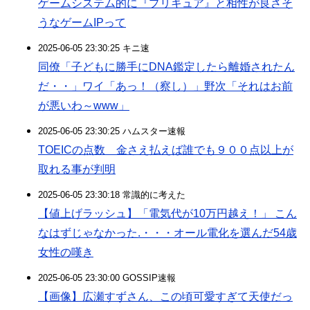
ゲームシステム的に『プリキュア』と相性が良さそ
うなゲームIPって
2025-06-05 23:30:25 キニ速
同僚「子どもに勝手にDNA鑑定したら離婚されたん
だ・・」ワイ「あっ！（察し）」野次「それはお前
が悪いわ～www」
2025-06-05 23:30:25 ハムスター速報
TOEICの点数 金さえ払えば誰でも９００点以上が
取れる事が判明
2025-06-05 23:30:18 常識的に考えた
【値上げラッシュ】「電気代が10万円越え！」 こん
なはずじゃなかった.・・・オール電化を選んだ54歳
女性の嘆き
2025-06-05 23:30:00 GOSSIP速報
【画像】広瀬すずさん、この頃可愛すぎて天使だっ