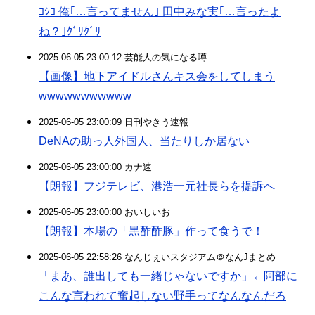
ｺｼｺ 俺｢…言ってません｣ 田中みな実｢…言ったよ
ね？｣ｸﾞﾘｸﾞﾘ
2025-06-05 23:00:12 芸能人の気になる噂
【画像】地下アイドルさんキス会をしてしまう
wwwwwwwwwww
2025-06-05 23:00:09 日刊やきう速報
DeNAの助っ人外国人、当たりしか居ない
2025-06-05 23:00:00 カナ速
【朗報】フジテレビ、港浩一元社長らを提訴へ
2025-06-05 23:00:00 おいしいお
【朗報】本場の「黒酢酢豚」作って食うで！
2025-06-05 22:58:26 なんじぇいスタジアム＠なんJまとめ
「まあ、誰出しても一緒じゃないですか」←阿部に
こんな言われて奮起しない野手ってなんなんだろ