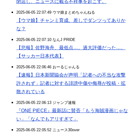
閉店し、ニュースに載る不祥事を起こす。
2025-06-05 22:07:49 ウマ娘まとめちゃんねる
【ウマ娘】チャンミ育成、差しでダンツってありか
な？
2025-06-05 22:07:10 なんJ PRIDE
【悲報】佐野海舟、最低点…。過大評価だった…。
【サッカー日本代表】
2025-06-05 22:06:46 おーるじゃんる
【速報】日本新聞協会が声明「記者への不当な攻撃
許されず」記者に対する誹謗中傷や侮辱が投稿・拡
散されている
2025-06-05 22:06:13 ジャンプ速報
『ONE PIECE』最新話に賛否「もう海賊漫画じゃな
い」「なんでもアリすぎて」
2025-06-05 22:05:52 ニュース30over