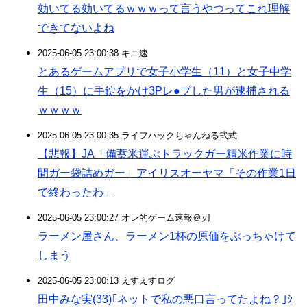
効いてる効いてるｗｗｗって言うやつってこれ理解
できてないよね
2025-06-05 23:00:38 キニ速
とあるゲームアプリで女子小学生（11）と女子中学
生（15）に手錠をかけ3Pレ●プした男が逮捕される
ｗｗｗｗ
2025-06-05 23:00:35 ライフハックちゃんねる弐式
【悲報】JA「備蓄米運ぶトラックガー精米作業に時
間ガー袋詰めガー」アイリスオーヤマ「その作業1日
で終わったわ」
2025-06-05 23:00:27 オレ的ゲーム速報＠刃
ラーメン屋さん、ラーメン1杯の原価をぶっちゃけて
しまう
2025-06-05 23:00:13 えすえすログ
田中みな実(33)｢ネットで私の悪口言ってたよね？｣ｼ