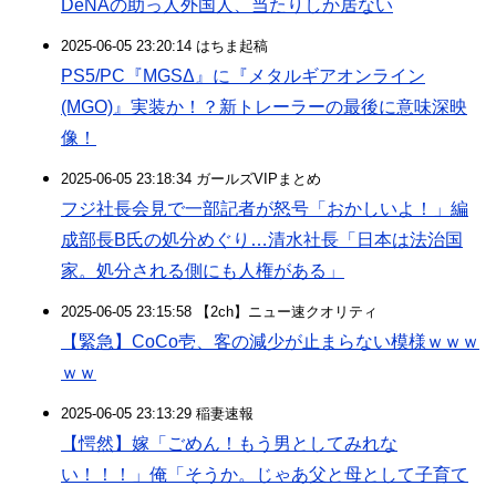
DeNAの助っ人外国人、当たりしか居ない
2025-06-05 23:20:14 はちま起稿
PS5/PC『MGSΔ』に『メタルギアオンライン
(MGO)』実装か！？新トレーラーの最後に意味深映
像！
2025-06-05 23:18:34 ガールズVIPまとめ
フジ社長会見で一部記者が怒号「おかしいよ！」編
成部長B氏の処分めぐり…清水社長「日本は法治国
家。処分される側にも人権がある」
2025-06-05 23:15:58 【2ch】ニュー速クオリティ
【緊急】CoCo壱、客の減少が止まらない模様ｗｗｗ
ｗｗ
2025-06-05 23:13:29 稲妻速報
【愕然】嫁「ごめん！もう男としてみれな
い！！！」俺「そうか。じゃあ父と母として子育て