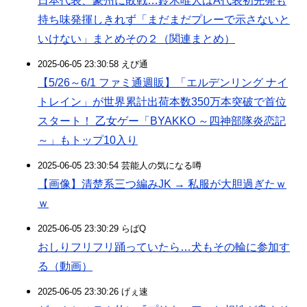
日本代表、豪州に敗戦…鈴木唯人はA代表初先発も
持ち味発揮しきれず「まだまだプレーで示さないと
いけない」まとめその２（関連まとめ）
2025-06-05 23:30:58 えび通
【5/26～6/1 ファミ通週販】「エルデンリング ナイ
トレイン」が世界累計出荷本数350万本突破で首位
スタート！ 乙女ゲー「BYAKKO ～四神部隊炎恋記
～」もトップ10入り
2025-06-05 23:30:54 芸能人の気になる噂
【画像】清楚系三つ編みJK → 私服が大胆過ぎたｗ
ｗ
2025-06-05 23:30:29 らばQ
おしりフリフリ踊っていたら…犬もその輪に参加す
る（動画）
2025-06-05 23:30:26 げぇ速