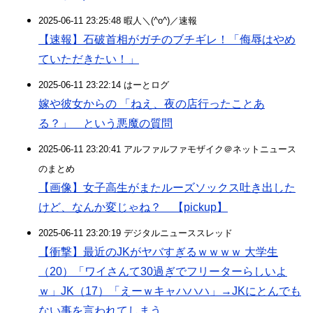
2025-06-11 23:25:48 暇人＼(^o^)／速報
【速報】石破首相がガチのブチギレ！「侮辱はやめ
ていただきたい！」
2025-06-11 23:22:14 はーとログ
嫁や彼女からの 「ねえ、夜の店行ったことあ
る？」 という悪魔の質問
2025-06-11 23:20:41 アルファルファモザイク＠ネットニュース
のまとめ
【画像】女子高生がまたルーズソックス吐き出した
けど、なんか変じゃね？ 【pickup】
2025-06-11 23:20:19 デジタルニューススレッド
【衝撃】最近のJKがヤバすぎるｗｗｗｗ 大学生
（20）「ワイさんて30過ぎでフリーターらしいよ
ｗ」JK（17）「えーｗキャハハハ」→JKにとんでも
ない事を言われてしまう…