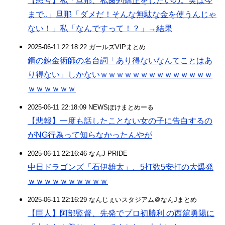
【怒号】私「旦那、私歯列矯正をしたいの。実は今
まで..」旦那「ダメだ！そんな無駄な金を使うんじゃ
ない！」私「なんですって！？」→結果
2025-06-11 22:18:22 ガールズVIPまとめ
鋼の錬金術師の名台詞「あり得ないなんてことはあ
り得ない」しかないｗｗｗｗｗｗｗｗｗｗｗｗｗｗ
ｗｗｗｗｗｗ
2025-06-11 22:18:09 NEWSぽけまとめーる
【悲報】一度も話したことない女の子に告白するの
がNG行為って知らなかったんやが
2025-06-11 22:16:46 なんJ PRIDE
中日ドラゴンズ「石伊雄太」、5打数5安打の大爆発
ｗｗｗｗｗｗｗｗｗｗ
2025-06-11 22:16:29 なんじぇいスタジアム＠なんJまとめ
【巨人】阿部監督、先発でプロ初勝利 の西舘勇陽に