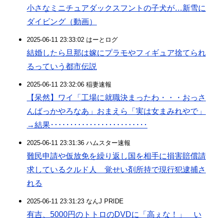
小さなミニチュアダックスフントの子犬が…新雪に
ダイビング（動画）
2025-06-11 23:33:02 はーとログ
結婚したら旦那は嫁にプラモやフィギュア捨てられ
るっていう都市伝説
2025-06-11 23:32:06 稲妻速報
【呆然】ワイ「工場に就職決まったわ・・・おっさ
んばっかやろなあ」おまえら「実は女まみれやで」
→結果･････････････････････････
2025-06-11 23:31:36 ハムスター速報
難民申請や仮放免を繰り返し国を相手に損害賠償請
求しているクルド人 覚せい剤所持で現行犯逮捕さ
れる
2025-06-11 23:31:23 なんJ PRIDE
有吉、5000円のトトロのDVDに「高ぇな！」 い