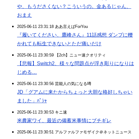
や、もうださくない？こういうの。金あるじゃん、
おまえ
2025-06-11 23:31:18 ああ言えばForYou
『履いてください、鷹峰さん』11話感想 ダンプに轢
かれても転生できないとただ痛いだけ
2025-06-11 23:30:59 【2ch】ニュー速クオリティ
【悲報】Switch2、様々な問題点が浮き彫りになりは
じめる…
2025-06-11 23:30:56 芸能人の気になる噂
JD「グアムに来たからちょっと大胆な格好しちゃい
ました」ﾊﾟｼｬ
2025-06-11 23:30:53 キニ速
米農家ワイ、最近の備蓄米事情にブチギレ
2025-06-11 23:30:51 アルファルファモザイク＠ネットニュース