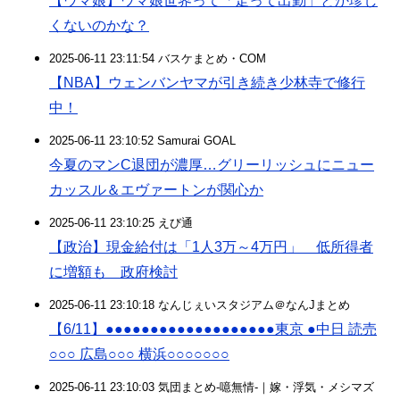
【ウマ娘】ウマ娘世界って「走って出勤」とか珍し
くないのかな？
2025-06-11 23:11:54 バスケまとめ・COM
【NBA】ウェンバンヤマが引き続き少林寺で修行
中！
2025-06-11 23:10:52 Samurai GOAL
今夏のマンC退団が濃厚…グリーリッシュにニュー
カッスル＆エヴァートンが関心か
2025-06-11 23:10:25 えび通
【政治】現金給付は「1人3万～4万円」 低所得者
に増額も 政府検討
2025-06-11 23:10:18 なんじぇいスタジアム＠なんJまとめ
【6/11】●●●●●●●●●●●●●●●●●●●東京 ●中日 読売
○○○ 広島○○○ 横浜○○○○○○○
2025-06-11 23:10:03 気団まとめ-噫無情-｜嫁・浮気・メシマズ