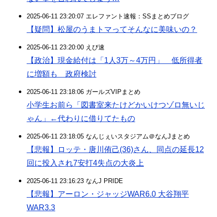
2025-06-11 23:20:07 エレファント速報：SSまとめブログ
【疑問】松屋のうまトマってそんなに美味いの？
2025-06-11 23:20:00 えび速
【政治】現金給付は「1人3万～4万円」 低所得者
に増額も 政府検討
2025-06-11 23:18:06 ガールズVIPまとめ
小学生お前ら「図書室来たけどかいけつゾロ無いじ
ゃん」←代わりに借りてたもの
2025-06-11 23:18:05 なんじぇいスタジアム＠なんJまとめ
【悲報】ロッテ・唐川侑己(36)さん、同点の延長12
回に投入され7安打4失点の大炎上
2025-06-11 23:16:23 なんJ PRIDE
【悲報】アーロン・ジャッジWAR6.0 大谷翔平
WAR3.3