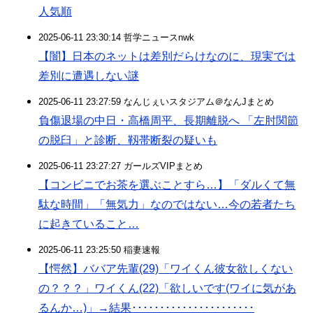
人気順
2025-06-11 23:30:14 哲学ニュースnwk
【闇】日本のネットは差別だらけなのに、現実では
差別に遭遇しない謎
2025-06-11 23:27:59 なんじぇいスタジアム＠なんJまとめ
負傷退場の中日・高橋周平、長期離脱へ 「左肘関節
の脱臼」と診断、靱帯断裂の疑いも
2025-06-11 23:27:27 ガールズVIPまとめ
【コンビニでお茶を選ぶことすら…】「ダルくて無
駄な時間」「無気力」なのではない…今の若者たち
に起きていること…
2025-06-11 23:25:50 稲妻速報
【愕然】ババア先輩(29)「ワイくん彼女欲しくない
の？？？」ワイくん(22)「欲しいです(ワイに気があ
るんか…)」→結果･･････････････････････