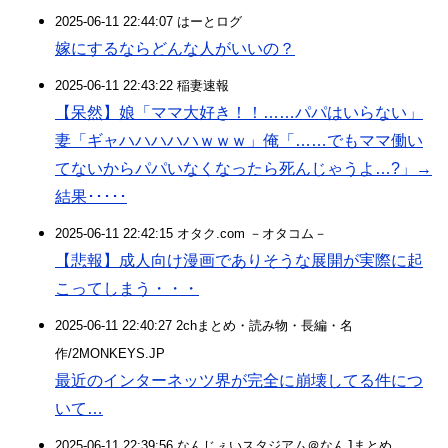
2025-06-11 22:44:07 はーとログ
嫁にするならどんな人がいいの？
2025-06-11 22:43:22 稲妻速報
【呆然】娘「ママ大好き！！……パパはいらない」
妻「ギャハハハハハｗｗｗ」俺「……でもママ働い
てないからパパいなくなったら死んじゃうよ…?」→
結果･････
2025-06-11 22:42:15 オタク.com －オタコム－
【悲報】成人向け漫画でありそうな展開が実際に起
こってしまう・・・
2025-06-11 22:40:27 2chまとめ・読み物・長編・名
作/2MONKEYS.JP
最近のインターネッツ界が完全に崩壊してる件につ
いて…
2025-06-11 22:39:56 なんじぇいスタジアム＠なんJまとめ