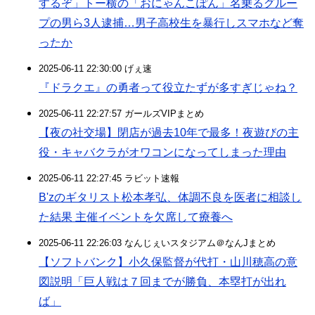
するぞ」トー横の「おにゃんこぽん」名乗るグルー
プの男ら3人逮捕…男子高校生を暴行しスマホなど奪
ったか
2025-06-11 22:30:00 げぇ速
『ドラクエ』の勇者って役立たずが多すぎじゃね？
2025-06-11 22:27:57 ガールズVIPまとめ
【夜の社交場】閉店が過去10年で最多！夜遊びの主
役・キャバクラがオワコンになってしまった理由
2025-06-11 22:27:45 ラビット速報
B'zのギタリスト松本孝弘、体調不良を医者に相談し
た結果 主催イベントを欠席して療養へ
2025-06-11 22:26:03 なんじぇいスタジアム＠なんJまとめ
【ソフトバンク】小久保監督が代打・山川穂高の意
図説明「巨人戦は７回までが勝負、本塁打が出れ
ば」