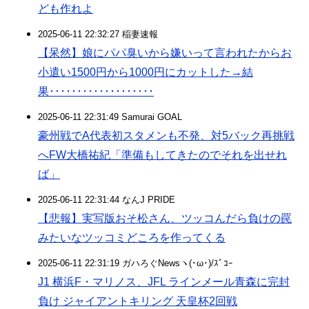
ども作れよ
2025-06-11 22:32:27 稲妻速報
【呆然】娘にパパ臭いから嫌いって言われたからお
小遣い1500円から1000円にカットした→結
果･･･････････････････
2025-06-11 22:31:49 Samurai GOAL
豪州戦でA代表初スタメンも不発、対5バック再挑戦
へFW大橋祐紀「準備もしてきたのでそれを出せれ
ば」
2025-06-11 22:31:44 なんJ PRIDE
【悲報】実写版おそ松さん、ツッコんだら負けの罠
みたいなツッコミどころを作ってくる
2025-06-11 22:31:19 ガハろぐNewsヽ(･ω･)/ｽﾞｺｰ
J1 横浜F・マリノス、JFL ラインメール青森に完封
負け ジャイアントキリング 天皇杯2回戦