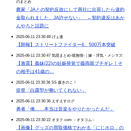
のまとめ
農家「JAとの契約反故にして商社に出荷したら違約
金取られました。JA許せない」 ←契約違反はあか
んやろと話題に
2025-06-11 23:30:49 げぇ速
【朗報】ストリートファイター6、500万本突破
2025-06-11 23:30:47 気団まとめ-噫無情-｜嫁・浮気・メシマズ
【激震】義妹(22)の妊娠発覚で義両親ブチギレ！そ
の相手は41歳の…
2025-06-11 23:30:36 SS 森きのこ！
提督「白露型が働いてくれない」
2025-06-11 23:30:36 えすえすログ
勇者「俺……本当は音楽をやりたかったんだ」
2025-06-11 23:30:22 オタク.com －オタコム－
【画像】グッズの買取価格でわかる「にじホロ」の