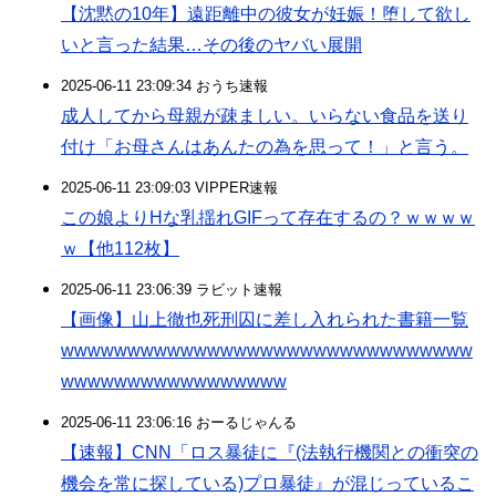
【沈黙の10年】遠距離中の彼女が妊娠！堕して欲し
いと言った結果…その後のヤバい展開
2025-06-11 23:09:34 おうち速報
成人してから母親が疎ましい。いらない食品を送り
付け「お母さんはあんたの為を思って！」と言う。
2025-06-11 23:09:03 VIPPER速報
この娘よりHな乳揺れGIFって存在するの？ｗｗｗｗ
ｗ【他112枚】
2025-06-11 23:06:39 ラビット速報
【画像】山上徹也死刑囚に差し入れられた書籍一覧
wwwwwwwwwwwwwwwwwwwwwwwwwwwwwww
wwwwwwwwwwwwwwwww
2025-06-11 23:06:16 おーるじゃんる
【速報】CNN「ロス暴徒に『(法執行機関との衝突の
機会を常に探している)プロ暴徒』が混じっているこ