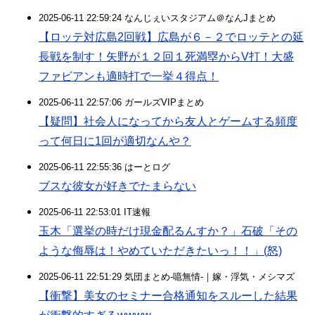
2025-06-11 22:59:24 なんじぇいスタジアム＠なんJまとめ
【ロッテ対広島2回戦】広島が６－２でロッテとの延
長戦を制す！矢野が１２回１死満塁からV打！大盛
ファビアンも適時打で一挙４得点！
2025-06-11 22:57:06 ガールズVIPまとめ
【疑問】社会人になってから友人とゲームする頻度
って何日に1回が適切なんや？
2025-06-11 22:55:36 はーとログ
ブスな彼女が好きでたまらない
2025-06-11 22:53:01 IT速報
玉木「選挙の時だけ現金配るんすか？」石破「その
ような侮辱は！やめていただきたいっ！！」(怒)
2025-06-11 22:51:29 気団まとめ-噫無情-｜嫁・浮気・メシマズ
【衝撃】美女のセミナー合格通知をスルーした結果