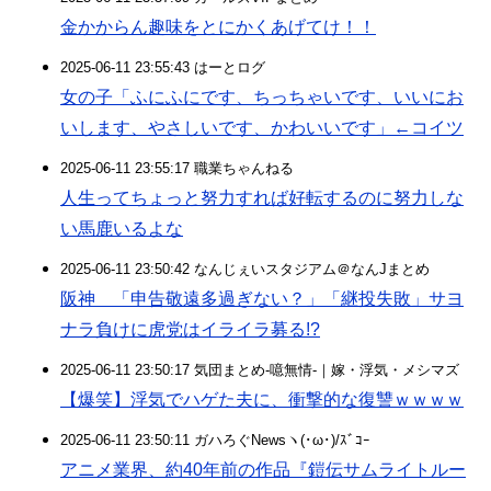
金かからん趣味をとにかくあげてけ！！
2025-06-11 23:55:43 はーとログ
女の子「ふにふにです、ちっちゃいです、いいにお
いします、やさしいです、かわいいです」←コイツ
2025-06-11 23:55:17 職業ちゃんねる
人生ってちょっと努力すれば好転するのに努力しな
い馬鹿いるよな
2025-06-11 23:50:42 なんじぇいスタジアム＠なんJまとめ
阪神 「申告敬遠多過ぎない？」「継投失敗」サヨ
ナラ負けに虎党はイライラ募る!?
2025-06-11 23:50:17 気団まとめ-噫無情-｜嫁・浮気・メシマズ
【爆笑】浮気でハゲた夫に、衝撃的な復讐ｗｗｗｗ
2025-06-11 23:50:11 ガハろぐNewsヽ(･ω･)/ｽﾞｺｰ
アニメ業界、約40年前の作品『鎧伝サムライトルー