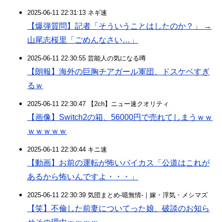
2025-06-11 22:31:13 ネギ速
【爆弾質問】記者「そういうことはしたのか？」 →
山尾志桜里「ごめんなさい…」
2025-06-11 22:30:55 芸能人の気になる噂
【朗報】海外の巨胸チアガール軍団、ドスケベすぎ
るｗ
2025-06-11 22:30:47 【2ch】ニュー速クオリティ
【画像】Switch2の箱、56000円で売れてしまうｗｗ
ｗｗｗｗｗ
2025-06-11 22:30:44 キニ速
【動画】お前の運転が怖いバイカス「公道はこれが
あるから怖いんですよ・・・」
2025-06-11 22:30:39 気団まとめ-噫無情-｜嫁・浮気・メシマズ
【笑】不倫した前妻についてった娘、破談のお知ら