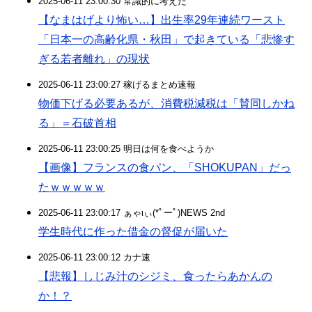
2025-06-11 23:00:30 常識的に考えた
【なまはげより怖い…】出生率29年連続ワースト
「日本一の高齢化県・秋田」で起きている「悲惨す
ぎる若者離れ」の現状
2025-06-11 23:00:27 稼げるまとめ速報
物価下げる必要あるが、消費税減税は「賛同しかね
る」＝石破首相
2025-06-11 23:00:25 明日は何を食べようか
【画像】フランスの食パン、「SHOKUPAN」だっ
たｗｗｗｗｗ
2025-06-11 23:00:17 ぁゃιぃ(*ﾟーﾟ)NEWS 2nd
学生時代に作った借金の督促が届いた
2025-06-11 23:00:12 カナ速
【悲報】しじみ汁のシジミ、食ったらあかんの
か！？