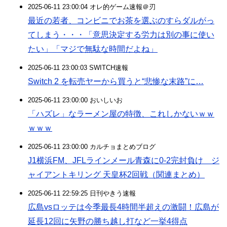
2025-06-11 23:00:04 オレ的ゲーム速報＠刃
最近の若者、コンビニでお茶を選ぶのすらダルがっ
てしまう・・・「意思決定する労力は別の事に使い
たい」「マジで無駄な時間だよね」
2025-06-11 23:00:03 SWITCH速報
Switch 2 を転売ヤーから買うと“悲惨な末路”に…
2025-06-11 23:00:00 おいしいお
「ハズレ」なラーメン屋の特徴、これしかないｗｗ
ｗｗｗ
2025-06-11 23:00:00 カルチョまとめブログ
J1横浜FM、JFLラインメール青森に0-2完封負け ジ
ャイアントキリング 天皇杯2回戦（関連まとめ）
2025-06-11 22:59:25 日刊やきう速報
広島vsロッテは今季最長4時間半超えの激闘！広島が
延長12回に矢野の勝ち越し打など一挙4得点