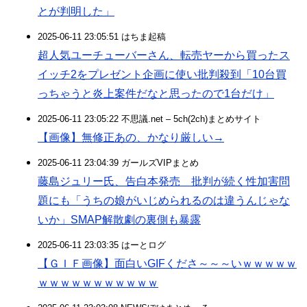
とが判明した」
2025-06-11 23:05:51 はちま起稿
超人気ユーチューバーさん、転売ヤーから買ったス
イッチ2をプレゼント企画に使い批判殺到「10台買
っちゃうと炎上案件だなと思ったので1台だけ」
2025-06-11 23:05:22 不思議.net – 5ch(2ch)まとめサイト
【画像】無修正あの、かなり厳しい→
2025-06-11 23:04:39 ガールズVIPまとめ
藤島ジュリー氏、告白本発売 批判が続く性加害問
題にも「うちの娘がいじめられるのは違うんじゃな
いか」SMAP解散劇の裏側も暴露
2025-06-11 23:03:35 はーとログ
【ＧＩＦ画像】面白いGIFくださ～～～いｗｗｗｗｗ
ｗｗｗｗｗｗｗｗｗｗｗ