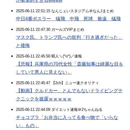
が衝撃的すぎるwwww
2025-06-11 22:51:15 なんじぇいスタジアム＠なんJまとめ
中日4番ボスラー 犠飛 中飛 死球 敬遠 犠飛
2025-06-11 22:47:30 ガールズVIPまとめ
マスク氏、トランプ氏への批判「行き過ぎだった」
と後悔
2025-06-11 22:45:50 暇人＼(^o^)／速報
【悲報】兵庫県の70代女性「斎藤知事は綺麗な目を
していて悪人に見えない」
2025-06-11 22:45:47 【2ch】ニュー速クオリティ
【動画】クルドカー、とんでもないドライビングテ
クニックを披露ｗｗｗｗｗ
2025-06-11 22:44:09 ダイエット速報＠2ちゃんねる
チョコプラ「お弁当に入ってる食べ物で「いらな
い」もの」