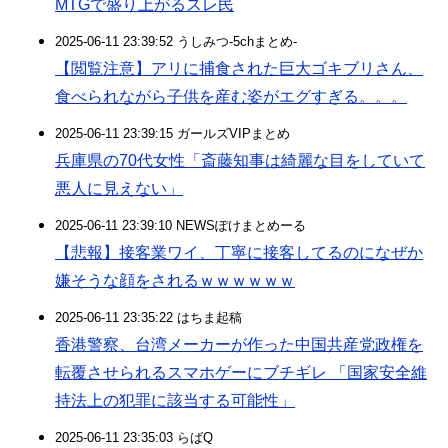
MTGで盛り上がるスレ民
2025-06-11 23:39:52 うしみつ-5chまとめ-
【閲覧注意】アリに捕食された巨大ゴキブリさん、
食べられながら子供を産む姿がエグすぎる。。。
2025-06-11 23:39:15 ガールズVIPまとめ
兵庫県の70代女性「斎藤知事は綺麗な目をしていて
悪人に見えない」
2025-06-11 23:39:10 NEWSぽけまとめーる
【悲報】接客業ワイ、丁寧に接客してるのになぜか
嫌そうな顔をされるｗｗｗｗｗｗ
2025-06-11 23:35:22 はちま起稿
香港警察、台湾メーカーが作った中国共産党政権を
転覆させられるスマホゲーにブチギレ 「国家安全維
持法上の犯罪に該当する可能性」
2025-06-11 23:35:03 らばQ