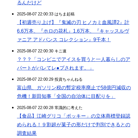
るんだけど
2025-08-07 22:00:33 はちま起稿
【初週売り上げ】『鬼滅の刃 ヒノカミ血風譚2』計
6.6万本、『ホロの花札』1.6万本、『キャッスルヴ
ァニア アドバンス コレクション』9千本！
2025-08-07 22:00:30 キニ速
？？？「コンビニでアイスを買うと一人暮らしのア
パートがバレてレ●プされます。」
2025-08-07 22:00:29 投資ちゃんねる
富山県、ガソリン税の暫定税率廃止で58億円減収の
危機！新田知事「全国の自治体に目配りを」
2025-08-07 22:00:28 常識的に考えた
【食品】江崎グリコ「ポッキー」の立体商標登録認
められる！９割超が菓子の形だけで判別できるとの
調査結果