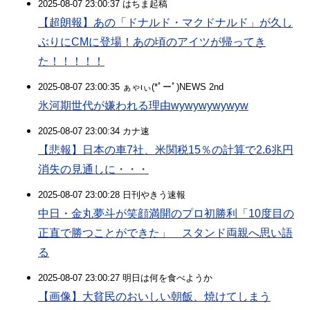
2025-08-07 23:00:37 はちま起稿
【超朗報】あの「ドナルド・マクドナルド」が久し
ぶりにCMに登場！あの頃のアイツが帰ってき
た！！！！！
2025-08-07 23:00:35 ぁゃιぃ(*ﾟーﾟ)NEWS 2nd
氷河期世代が嫌われる理由wywywywywyw
2025-08-07 23:00:34 カナ速
【悲報】日本の車7社、米関税15％の計算で2.6兆円
消失の見通しに・・・
2025-08-07 23:00:28 日刊やきう速報
中日・金丸夢斗が笑顔満開のプロ初勝利「10度目の
正直で勝つことができた」 スタンド両親へ思い語
る
2025-08-07 23:00:27 明日は何を食べようか
【画像】大貧民のおいしい朝飯、焼けてしまう