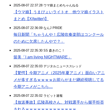
2025-08-07 22:37:28 ウマ娘まとめちゃんねる
【ウマ娘】うまぴょいライトオ 他ウマ娘イラスト
まとめ【X(twitter)】
2025-08-07 22:36:09 なんJ PRIDE
毎日新聞「ちゃうんや！広陵吹奏楽部はコンクール
のために欠席したんやで？」
2025-08-07 22:35:30 SS 森きのこ！
留美「I am living NIGHTMARE」
2025-08-07 22:35:03 デジタルニューススレッド
【驚愕】今期アニメ（2025年夏アニメ）面白いアニ
メが多すぎるｗｗｗｗお前らがまだ継続視聴してる
今期アニメがこちら…
2025-08-07 22:35:02 ラビット速報
【放送事故】広陵高校さん、対戦選手から握手拒否
されるｗｗｗｗｗｗｗｗｗｗｗｗｗ