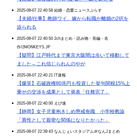
2025-08-07 22:40:58 結婚・恋愛ニュースぷらす
【夫婦/仕事】教師ワイ、嫁から転職か離婚の2択を
迫られる
2025-08-07 22:40:50 2chまとめ・読み物・長編・名
作/2MONKEYS.JP
【疑問】江戸時代まで東京大阪間は歩いて移動して
ました←これ信じられんのやが
2025-08-07 22:40:21 IT速報
【爆笑】石破政権80兆円も投資した挙句関税15%上
乗せの交渉を成果として発表「任務完了」
2025-08-07 22:40:00 えび速
【静岡】女子児童抱きしめ懲戒免職 小学校教諭
「異性として親密な関係になりたかった」
2025-08-07 22:39:43 なんじぇいスタジアム＠なんJまとめ