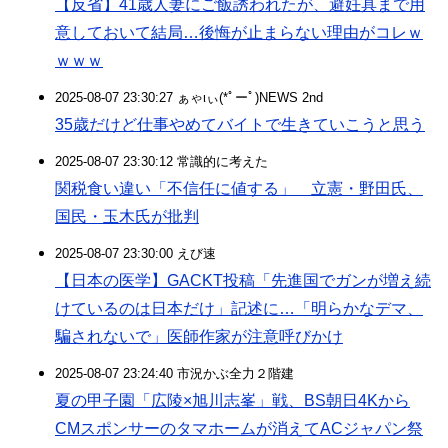
【反省】41歳人妻にご飯誘われたが、避妊具まで用
意しておいて結局…後悔が止まらない理由がコレｗ
ｗｗｗ
2025-08-07 23:30:27 ぁゃιぃ(*ﾟーﾟ)NEWS 2nd
35歳だけど仕事やめてバイトで生きていこうと思う
2025-08-07 23:30:12 常識的に考えた
関税食い違い「不信任に値する」 立憲・野田氏、
国民・玉木氏が批判
2025-08-07 23:30:00 えび速
【日本の医学】GACKT投稿「先進国でガンが増え続
けているのは日本だけ」記述に…「明らかなデマ、
騙されないで」医師作家が注意呼びかけ
2025-08-07 23:24:40 市況かぶ全力２階建
夏の甲子園「広陵×旭川志峯」戦、BS朝日4Kから
CMスポンサーのタマホームが消えてACジャパン祭