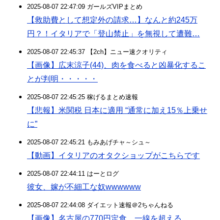
2025-08-07 22:47:09 ガールズVIPまとめ
【救助費として想定外の請求…】なんと約245万
円？！イタリアで「登山禁止」を無視して遭難…
2025-08-07 22:45:37 【2ch】ニュー速クオリティ
【画像】広末涼子(44)、肉を食べると凶暴化するこ
とが判明・・・・・
2025-08-07 22:45:25 稼げるまとめ速報
【悲報】米関税 日本に適用 “通常に加え15％上乗せ
に”
2025-08-07 22:45:21 もみあげチャ～シュ～
【動画】イタリアのオタクショップがこちらです
2025-08-07 22:44:11 はーとログ
彼女、嫁が不細工な奴wwwwww
2025-08-07 22:44:08 ダイエット速報＠2ちゃんねる
【画像】名古屋の770円定食、一線を超える