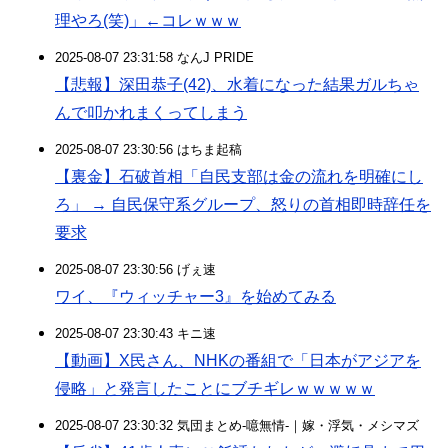
理やろ(笑)」←コレｗｗｗ
2025-08-07 23:31:58 なんJ PRIDE
【悲報】深田恭子(42)、水着になった結果ガルちゃ
んで叩かれまくってしまう
2025-08-07 23:30:56 はちま起稿
【裏金】石破首相「自民支部は金の流れを明確にし
ろ」 → 自民保守系グループ、怒りの首相即時辞任を
要求
2025-08-07 23:30:56 げぇ速
ワイ、『ウィッチャー3』を始めてみる
2025-08-07 23:30:43 キニ速
【動画】X民さん、NHKの番組で「日本がアジアを
侵略」と発言したことにブチギレｗｗｗｗｗ
2025-08-07 23:30:32 気団まとめ-噫無情-｜嫁・浮気・メシマズ