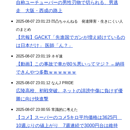
自称ユーチューバーの男性刃物で切られる、男逃
走 大阪・西成の路上
2025-08-07 23:01:23 凹凸ちゃんねる 発達障害・生きにくい人
のまとめ
【悲報】GACKT「先進国でガンが増え続けているの
は日本だけ」 医師「ん？」
2025-08-07 23:01:19 ネギ速
【動画】この事故で車が80％悪いってマジ？ ←納得
できんやつ多数ｗｗｗｗｗｗ
2025-08-07 23:01:12 なんJ PRIDE
広陵高校、初戦突破。ネットの誹謗中傷に負けず優
勝に向け快進撃
2025-08-07 23:00:55 常識的に考えた
【コメ】スーパーのコメ5キロ平均価格は3625円
10週ぶりの値上がり 7週連続で3000円台は維持