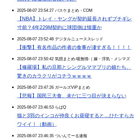
2025-08-07 23:54:27 バスケまとめ・COM
【NBA】トレイ・ヤングが契約延長されずブチギレ
寸前？4年229M契約に球団側は慎重か
2025-08-07 23:52:48 デジタルニューススレッド
【衝撃】有名作品の作者の食事が凄すぎる！！！！
2025-08-07 23:50:42 気団まとめ-噫無情-｜嫁・浮気・メシマズ
【修羅場】私の旦那とシングルママプリの娘たち、
驚きのカラクリがコチラｗｗｗｗ
2025-08-07 23:47:26 ガールズVIPまとめ
【悲報】国民三大食、未だに三つ目が決まらない
2025-08-07 23:46:53 らばQ
猫と3羽のインコが仲良くお昼寝すると…ひたすらカ
ワイイ！（動画）
2025-08-07 23:46:35 ついんてーる速報