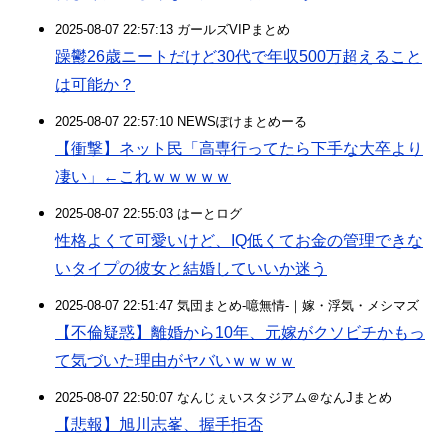
2025-08-07 22:57:13 ガールズVIPまとめ
躁鬱26歳ニートだけど30代で年収500万超えること
は可能か？
2025-08-07 22:57:10 NEWSぽけまとめーる
【衝撃】ネット民「高専行ってたら下手な大卒より
凄い」←これｗｗｗｗｗ
2025-08-07 22:55:03 はーとログ
性格よくて可愛いけど、IQ低くてお金の管理できな
いタイプの彼女と結婚していいか迷う
2025-08-07 22:51:47 気団まとめ-噫無情-｜嫁・浮気・メシマズ
【不倫疑惑】離婚から10年、元嫁がクソビチかもっ
て気づいた理由がヤバいｗｗｗｗ
2025-08-07 22:50:07 なんじぇいスタジアム＠なんJまとめ
【悲報】旭川志峯、握手拒否