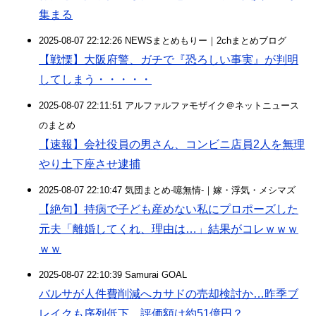
集まる
2025-08-07 22:12:26 NEWSまとめもりー｜2chまとめブログ
【戦慄】大阪府警、ガチで『恐ろしい事実』が判明
してしまう・・・・・
2025-08-07 22:11:51 アルファルファモザイク＠ネットニュース
のまとめ
【速報】会社役員の男さん、コンビニ店員2人を無理
やり土下座させ逮捕
2025-08-07 22:10:47 気団まとめ-噫無情-｜嫁・浮気・メシマズ
【絶句】持病で子ども産めない私にプロポーズした
元夫「離婚してくれ、理由は…」結果がコレｗｗｗ
ｗｗ
2025-08-07 22:10:39 Samurai GOAL
バルサが人件費削減へカサドの売却検討か…昨季ブ
レイクも序列低下、評価額は約51億円？