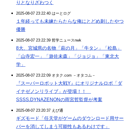
りとなりざわつく
2025-08-07 23:22:40 はーとログ
１年経っても未練たらたらな俺にとどめ刺したやつ
優勝
2025-08-07 23:22:39 哲学ニュースnwk
8大、宮城県の名物「萩の月」「牛タン」「松島」
「山寺宏一」「遊佐未森」「ジョジョ」「東北大
学」
2025-08-07 23:22:09 オタク.com －オタコム－
『スーパーロボット大戦Y』にオリジナルロボ「ダ
イナゼノンリライブ」が登場！！
SSSS.DYNAZENONの雨宮哲監督が考案
2025-08-07 23:20:37 えび通
ギズモード「任天堂がゲームのダウンロード用サー
バーを消してしまう可能性もあるわけです」