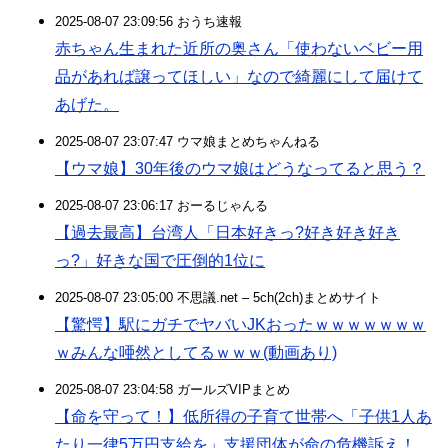
2025-08-07 23:09:56 おうち速報
赤ちゃん生まれた近所の奥さん「使わないベビー用
品があれば譲ってほしい」なので綺麗にして届けて
あげた。
2025-08-07 23:07:47 ウマ娘まとめちゃんねる
【ウマ娘】30年後のウマ娘はどうなってると思う？
2025-08-07 23:06:17 おーるじゃんる
【過去最高】台湾人「日本好きっ?好き好き好き
っ?」好きな国で圧倒的1位に
2025-08-07 23:05:00 不思議.net – 5ch(2ch)まとめサイト
【驚愕】駅にガチでヤバいJKおったｗｗｗｗｗｗｗ
ｗみんな唖然としてるｗｗｗ(動画あり)
2025-08-07 23:04:58 ガールズVIPまとめ
【命を守って！】低所得の子育て世帯へ「子供1人あ
たり一律5万円支給を」支援団体が命の危機訴え！