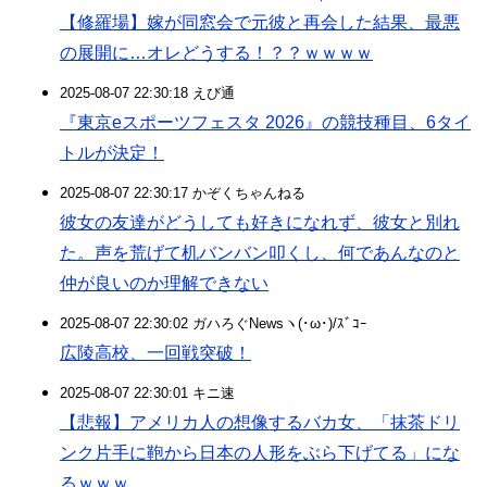
【修羅場】嫁が同窓会で元彼と再会した結果、最悪
の展開に…オレどうする！？？ｗｗｗｗ
2025-08-07 22:30:18 えび通
『東京eスポーツフェスタ 2026』の競技種目、6タイ
トルが決定！
2025-08-07 22:30:17 かぞくちゃんねる
彼女の友達がどうしても好きになれず、彼女と別れ
た。声を荒げて机バンバン叩くし、何であんなのと
仲が良いのか理解できない
2025-08-07 22:30:02 ガハろぐNewsヽ(･ω･)/ｽﾞｺｰ
広陵高校、一回戦突破！
2025-08-07 22:30:01 キニ速
【悲報】アメリカ人の想像するバカ女、「抹茶ドリ
ンク片手に鞄から日本の人形をぶら下げてる」にな
るｗｗｗ