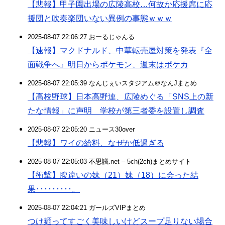
【悲報】甲子園出場の広陵高校…何故か応援席に応
援団と吹奏楽団いない異例の事態ｗｗｗ
2025-08-07 22:06:27 おーるじゃんる
【速報】マクドナルド、中華転売屋対策を発表『全
面戦争へ』明日からポケモン、週末はポケカ
2025-08-07 22:05:39 なんじぇいスタジアム＠なんJまとめ
【高校野球】日本高野連、広陵めぐる「SNS上の新
たな情報」に声明 学校が第三者委を設置し調査
2025-08-07 22:05:20 ニュース30over
【悲報】ワイの給料、なぜか低過ぎる
2025-08-07 22:05:03 不思議.net – 5ch(2ch)まとめサイト
【衝撃】腹違いの妹（21）妹（18）に会った結
果･････････。
2025-08-07 22:04:21 ガールズVIPまとめ
つけ麺ってすごく美味しいけどスープ足りない場合