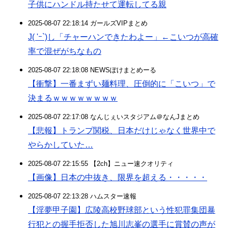
子供にハンドル持たせて運転してる親
2025-08-07 22:18:14 ガールズVIPまとめ
J( 'ｰ`)し「チャーハンできたわよー」←こいつが高確
率で混ぜがちなもの
2025-08-07 22:18:08 NEWSぽけまとめーる
【衝撃】一番まずい麺料理、圧倒的に「こいつ」で
決まるｗｗｗｗｗｗｗｗ
2025-08-07 22:17:08 なんじぇいスタジアム＠なんJまとめ
【悲報】トランプ関税、日本だけじゃなく世界中で
やらかしていた…
2025-08-07 22:15:55 【2ch】ニュー速クオリティ
【画像】日本の中抜き、限界を超える・・・・・
2025-08-07 22:13:28 ハムスター速報
【淫夢甲子園】広陵高校野球部という性犯罪集団暴
行犯との握手拒否した旭川志峯の選手に賞賛の声が