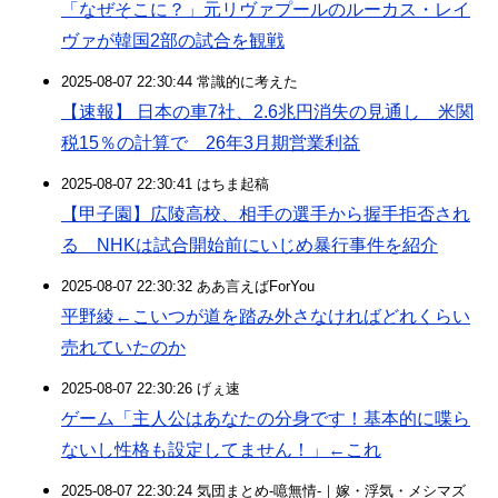
「なぜそこに？」元リヴァプールのルーカス・レイ
ヴァが韓国2部の試合を観戦
2025-08-07 22:30:44 常識的に考えた
【速報】 日本の車7社、2.6兆円消失の見通し 米関
税15％の計算で 26年3月期営業利益
2025-08-07 22:30:41 はちま起稿
【甲子園】広陵高校、相手の選手から握手拒否され
る NHKは試合開始前にいじめ暴行事件を紹介
2025-08-07 22:30:32 ああ言えばForYou
平野綾←こいつが道を踏み外さなければどれくらい
売れていたのか
2025-08-07 22:30:26 げぇ速
ゲーム「主人公はあなたの分身です！基本的に喋ら
ないし性格も設定してません！」←これ
2025-08-07 22:30:24 気団まとめ-噫無情-｜嫁・浮気・メシマズ