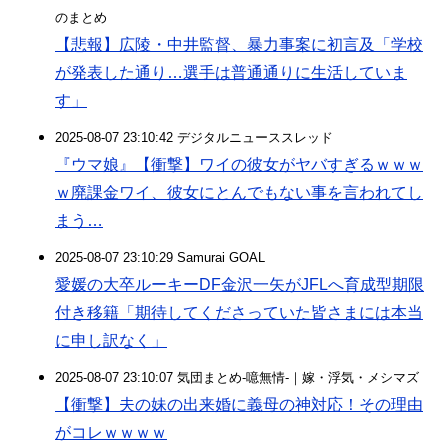
のまとめ
【悲報】広陵・中井監督、暴力事案に初言及「学校
が発表した通り…選手は普通通りに生活していま
す」
2025-08-07 23:10:42 デジタルニューススレッド
『ウマ娘』【衝撃】ワイの彼女がヤバすぎるｗｗｗ
ｗ廃課金ワイ、彼女にとんでもない事を言われてし
まう…
2025-08-07 23:10:29 Samurai GOAL
愛媛の大卒ルーキーDF金沢一矢がJFLへ育成型期限
付き移籍「期待してくださっていた皆さまには本当
に申し訳なく」
2025-08-07 23:10:07 気団まとめ-噫無情-｜嫁・浮気・メシマズ
【衝撃】夫の妹の出来婚に義母の神対応！その理由
がコレｗｗｗｗ