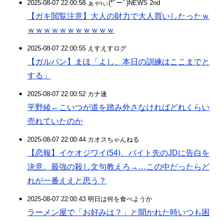
2025-08-07 22:00:58 ぁゃιぃ(*ﾟーﾟ)NEWS 2nd
【ガキ閲覧注意】大人の財力で大人買いしたったｗ
ｗｗｗｗｗｗｗｗｗｗｗ
2025-08-07 22:00:55 えすえすログ
【ガルパン】まほ「よし、本日の訓練はここまでと
する」
2025-08-07 22:00:52 カナ速
平野綾←こいつが道を踏み外さなければどれくらい
売れていたのか
2025-08-07 22:00:44 カオスちゃんねる
【恋報】イケオジワイ(54)、バイト先のJDに告白を
決意。最強の殺し文句教えろ→…この中だったらど
れが一番ええと思う？
2025-08-07 22:00:43 明日は何を食べようか
ラーメン屋で「お好みは？」と聞かれた時いつも困