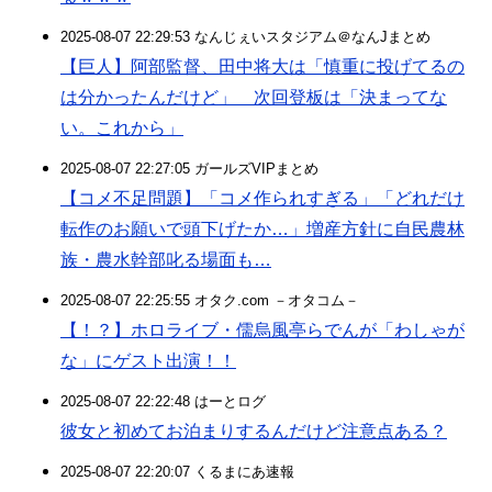
2025-08-07 22:29:53 なんじぇいスタジアム＠なんJまとめ
【巨人】阿部監督、田中将大は「慎重に投げてるの
は分かったんだけど」 次回登板は「決まってな
い。これから」
2025-08-07 22:27:05 ガールズVIPまとめ
【コメ不足問題】「コメ作られすぎる」「どれだけ
転作のお願いで頭下げたか…」増産方針に自民農林
族・農水幹部叱る場面も…
2025-08-07 22:25:55 オタク.com －オタコム－
【！？】ホロライブ・儒烏風亭らでんが「わしゃが
な」にゲスト出演！！
2025-08-07 22:22:48 はーとログ
彼女と初めてお泊まりするんだけど注意点ある？
2025-08-07 22:20:07 くるまにあ速報