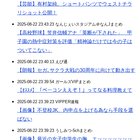
【芸能】有村架純、ショートパンツでウェストチラ
リショット公開！
2025-08-22 23:43:23 なんじぇいスタジアム＠なんJまとめ
【高校野球】笠井信輔アナ「英断が下された」 甲
子園の熱中症対策を評価「精神論だけでは今の子は
ついてこない」
2025-08-22 23:40:13 えび通
【朗報】セガ､サクラ大戦の30周年に向けて動き出す
2025-08-22 23:39:54 ガールズVIPまとめ
【ｵｽｽﾒ】「ベーコンええぞ！」ってなる料理教えて
2025-08-22 23:39:23 VIPPER速報
【画像】不登校JK、内申点を上げる為なら手段を選
ばない
2025-08-22 23:39:23 うしみつ-5chまとめ-
【画像】最近の女子中学生の胸、エッッッッッッッ