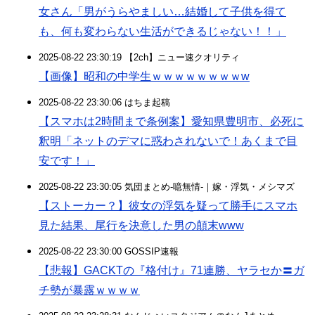
女さん「男がうらやましい…結婚して子供を得て
も、何も変わらない生活ができるじゃない！！」
2025-08-22 23:30:19 【2ch】ニュー速クオリティ
【画像】昭和の中学生ｗｗｗｗｗｗｗｗw
2025-08-22 23:30:06 はちま起稿
【スマホは2時間まで条例案】愛知県豊明市、必死に
釈明「ネットのデマに惑わされないで！あくまで目
安です！」
2025-08-22 23:30:05 気団まとめ-噫無情-｜嫁・浮気・メシマズ
【ストーカー？】彼女の浮気を疑って勝手にスマホ
見た結果、尾行を決意した男の顛末www
2025-08-22 23:30:00 GOSSIP速報
【悲報】GACKTの『格付け』71連勝、ヤラセか〓ガ
チ勢が暴露ｗｗｗｗ