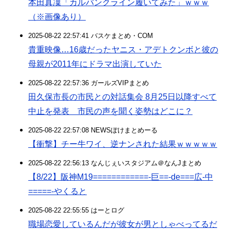
本田真凜「カルバンクライン履いてみた」ｗｗｗ
（※画像あり）
2025-08-22 22:57:41 バスケまとめ・COM
貴重映像…16歳だったヤニス・アデトクンボと彼の
母親が2011年にドラマ出演していた
2025-08-22 22:57:36 ガールズVIPまとめ
田久保市長の市民との対話集会 8月25日以降すべて
中止を発表 市民の声を聞く姿勢はどこに？
2025-08-22 22:57:08 NEWSぽけまとめーる
【衝撃】チー牛ワイ、逆ナンされた結果ｗｗｗｗｗ
2025-08-22 22:56:13 なんじぇいスタジアム＠なんJまとめ
【8/22】阪神M19============-巨==-de===広-中
=====-やくると
2025-08-22 22:55:55 はーとログ
職場恋愛しているんだが彼女が男としゃべってるだ