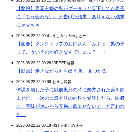
2025-08-22 22:10:11 気団まとめ-噫無情-｜嫁・浮気・メシマズ
【悲報】専業主婦の私がグータラと見下してた息子
に「もう会わない」と告げた結果…ありえない結末
にｗｗｗｗ
2025-08-22 22:09:41 うしみつ-5chまとめ-
【画像】タンクトップのお姉さん「ふふっ、男の子
ってこういうのが好きなんでしょ…？」→
2025-08-22 22:09:28 VIPPER速報
【動画】歩きながら乳を出すJK、見つかる
2025-08-22 22:09:06 おうち速報
体調を崩した子に以前風邪の時に処方された薬を飲
ませた。→次の日最寄りの内科を受診したら、医者
に「意味が無いから安易に飲ませないで」と言われ
た。
2025-08-22 22:08:18 稼げるまとめ速報