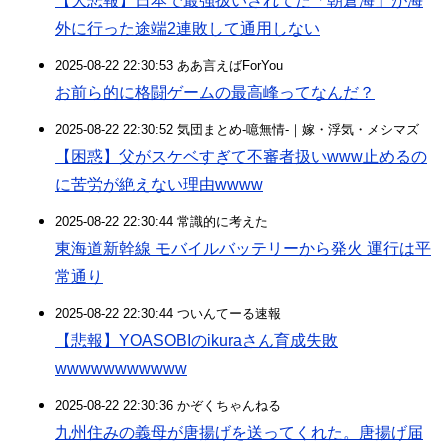
【大悲報】日本で最強扱いされてた「朝倉海」が海
外に行った途端2連敗して通用しない
2025-08-22 22:30:53 ああ言えばForYou
お前ら的に格闘ゲームの最高峰ってなんだ？
2025-08-22 22:30:52 気団まとめ-噫無情-｜嫁・浮気・メシマズ
【困惑】父がスケベすぎて不審者扱いwww止めるの
に苦労が絶えない理由wwww
2025-08-22 22:30:44 常識的に考えた
東海道新幹線 モバイルバッテリーから発火 運行は平
常通り
2025-08-22 22:30:44 ついんてーる速報
【悲報】YOASOBIのikuraさん育成失敗
wwwwwwwwwww
2025-08-22 22:30:36 かぞくちゃんねる
九州住みの義母が唐揚げを送ってくれた。唐揚げ届