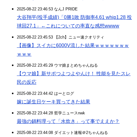
2025-08-22 23:46:53 なんJ PRIDE
大谷翔平(投手成績)「0勝1敗 防御率4.61 whip1.28 投
球回27.1」←これについての率直な感想wwww
2025-08-22 23:45:53 【2ch】ニュー速クオリティ
【画像】スイカに6000V流した結果ｗｗｗｗｗｗｗ
ｗｗｗ
2025-08-22 23:45:29 ウマ娘まとめちゃんねる
【ウマ娘】新サポつよつよやんけ！ 性能を見たスレ
民の反応
2025-08-22 23:44:42 はーとログ
嫁に誕生日ケーキ買ってきた結果
2025-08-22 23:44:28 哲学ニュースnwk
最強の鍋料理って「水炊き」って事でええか？
2025-08-22 23:44:08 ダイエット速報＠2ちゃんねる