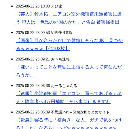
2025-08-22 23:10:00 えび速
【芸人】鈴木拓、エアコン室外機窃盗未遂被害に遭
う 犯人は「色黒の外国のかた」と告白 被害届提出
2025-08-22 23:09:53 VIPPER速報
【画像】目が合っただけで射精しそうなJK、見つか
るｗｗｗｗｗ【他102枚】
2025-08-22 23:09:21 おうち速報
『嫌い』ってことを無駄に主張する人って何なんだ
ろうか。
2025-08-22 23:06:36 おーるじゃんる
【速報】小池都知事「エアコン、買ってあげる」老
人・障害者へ8万円補助 そら東京行きますわ
2025-08-22 23:05:39 不思議.net – 5ch(2ch)まとめサイト
【緊急】寝る時に「横向き」な人、ガチで気をつけ
ろ！これになるらしいぞｗｗｗｗｗｗｗｗｗｗｗ