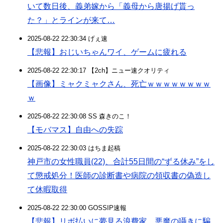
いて数日後、義弟嫁から「義母から唐揚げ貰っ
た？」とラインが来て…
2025-08-22 22:30:34 げぇ速
【悲報】おじいちゃんワイ、ゲームに疲れる
2025-08-22 22:30:17 【2ch】ニュー速クオリティ
【画像】ミャクミャクさん、死亡ｗｗｗｗｗｗｗｗ
ｗ
2025-08-22 22:30:08 SS 森きのこ！
【モバマス】自由への失踪
2025-08-22 22:30:03 はちま起稿
神戸市の女性職員(22)、合計55日間の“ずる休み”をし
て懲戒処分！医師の診断書や病院の領収書の偽造し
て休暇取得
2025-08-22 22:30:00 GOSSIP速報
【悲報】リボ払いに夢見る浪費家、悪魔の囁きに騙