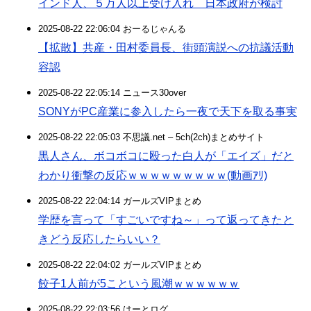
インド人、５万人以上受け入れ 日本政府が検討
2025-08-22 22:06:04 おーるじゃんる
【拡散】共産・田村委員長、街頭演説への抗議活動
容認
2025-08-22 22:05:14 ニュース30over
SONYがPC産業に参入したら一夜で天下を取る事実
2025-08-22 22:05:03 不思議.net – 5ch(2ch)まとめサイト
黒人さん、ボコボコに殴った白人が「エイズ」だと
わかり衝撃の反応ｗｗｗｗｗｗｗｗｗ(動画ｱﾘ)
2025-08-22 22:04:14 ガールズVIPまとめ
学歴を言って「すごいですね～」って返ってきたと
きどう反応したらいい？
2025-08-22 22:04:02 ガールズVIPまとめ
餃子1人前が5こという風潮ｗｗｗｗｗｗ
2025-08-22 22:03:56 はーとログ