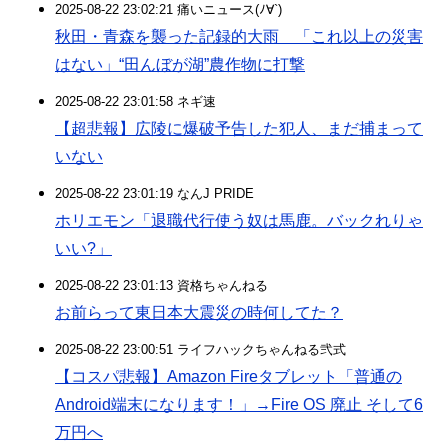
2025-08-22 23:02:21 痛いニュース(ﾉ∀`)
秋田・青森を襲った記録的大雨 「これ以上の災害
はない」“田んぼが湖”農作物に打撃
2025-08-22 23:01:58 ネギ速
【超悲報】広陵に爆破予告した犯人、まだ捕まって
いない
2025-08-22 23:01:19 なんJ PRIDE
ホリエモン「退職代行使う奴は馬鹿。バックれりゃ
いい?」
2025-08-22 23:01:13 資格ちゃんねる
お前らって東日本大震災の時何してた？
2025-08-22 23:00:51 ライフハックちゃんねる弐式
【コスパ悲報】Amazon Fireタブレット「普通の
Android端末になります！」→Fire OS 廃止 そして6
万円へ