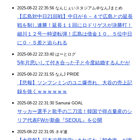
2025-08-22 22:35:56 なんじぇいスタジアム＠なんJまとめ
【広島対中日21回戦】中日が６－４で広島との延長
戦を制し連勝！延長１１回にロドリゲスが決勝打！
細川１２号一時逆転弾！広島は借金１０、５位中日
に０・５差と迫られる
2025-08-22 22:33:40 はーとログ
5年片思いして付き合った子と今度結婚するんだが
2025-08-22 22:31:55 なんJ PRIDE
【悲報】ソンフンミンのユニ爆売れ、大谷の売上記
録を抜くｗｗｗｗｗｗ
2025-08-22 22:31:30 Samurai GOAL
サッカー選手と歌手の二刀流！韓国で得点量産のシ
リア代表FWが新曲『SEOUL』を公開
2025-08-22 22:31:05 ネギ速