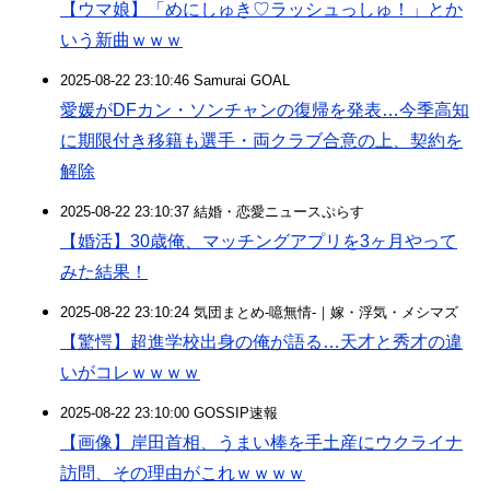
【ウマ娘】「めにしゅき♡ラッシュっしゅ！」とか
いう新曲ｗｗｗ
2025-08-22 23:10:46 Samurai GOAL
愛媛がDFカン・ソンチャンの復帰を発表…今季高知
に期限付き移籍も選手・両クラブ合意の上、契約を
解除
2025-08-22 23:10:37 結婚・恋愛ニュースぷらす
【婚活】30歳俺、マッチングアプリを3ヶ月やって
みた結果！
2025-08-22 23:10:24 気団まとめ-噫無情-｜嫁・浮気・メシマズ
【驚愕】超進学校出身の俺が語る…天才と秀才の違
いがコレｗｗｗｗ
2025-08-22 23:10:00 GOSSIP速報
【画像】岸田首相、うまい棒を手土産にウクライナ
訪問、その理由がこれｗｗｗｗ