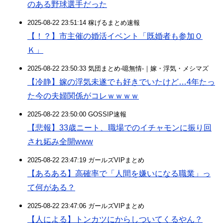
のある野球選手だった
2025-08-22 23:51:14 稼げるまとめ速報
【！？】市主催の婚活イベント「既婚者も参加Ｏ
Ｋ」
2025-08-22 23:50:33 気団まとめ-噫無情-｜嫁・浮気・メシマズ
【冷静】嫁の浮気未遂でも好きでいたけど…4年たっ
た今の夫婦関係がコレｗｗｗｗ
2025-08-22 23:50:00 GOSSIP速報
【悲報】33歳ニート、職場でのイチャモンに振り回
され妬み全開www
2025-08-22 23:47:19 ガールズVIPまとめ
【あるある】高確率で「人間を嫌いになる職業」っ
て何がある？
2025-08-22 23:47:06 ガールズVIPまとめ
【人による】トンカツにからしついてくるやん？