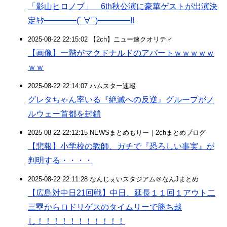
「影山ヒロノブ」 6th秋公演に豪華ゲストが出演決
定ｷﾀ━━━━(ﾟ∀ﾟ)━━━━!!
2025-08-22 22:15:02 【2ch】ニュー速クオリティ
【画像】一階がマクドナルドのアパートｗｗｗｗｗ
ｗｗ
2025-08-22 22:14:07 ハムスター速報
グレタちゃん率いる『絶滅への反逆』グループがノ
ルウェー首都を封鎖
2025-08-22 22:12:15 NEWSまとめもりー｜2chまとめブログ
【悲報】小学校の教師、ガチで『恐ろしい事実』が
判明する・・・・
2025-08-22 22:11:28 なんじぇいスタジアム＠なんJまとめ
【広島対中日21回戦】中日、延長１１回１アウト二
三塁からロドリゲスのタイムリーで勝ち越
し！！！！！！！！！！！