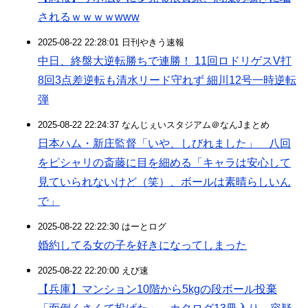
されるｗｗｗｗwww
2025-08-22 22:28:01 日刊やきう速報
中日、終盤大逆転勝ちで連勝！ 11回ロドリゲスV打
8回3点差逆転も清水リード守れず 細川12号一時逆転
弾
2025-08-22 22:24:37 なんじぇいスタジアム＠なんJまとめ
日本ハム・新庄監督「いや、しびれました」 八回
をピシャリの斎藤に目を細める「キャラは安心して
見ていられないけど（笑）、ボールは素晴らしいん
で」
2025-08-22 22:22:30 はーとログ
婚約してる女の子を好きになってしまった
2025-08-22 22:20:00 えび速
【兵庫】マンション10階から5kgの段ボール投棄