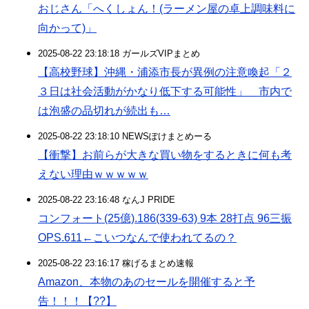
おじさん「へくしょん！(ラーメン屋の卓上調味料に
向かって)」
2025-08-22 23:18:18 ガールズVIPまとめ
【高校野球】沖縄・浦添市長が異例の注意喚起「２
３日は社会活動がかなり低下する可能性」 市内で
は泡盛の品切れが続出も…
2025-08-22 23:18:10 NEWSぽけまとめーる
【衝撃】お前らが大きな買い物をするときに何も考
えない理由ｗｗｗｗｗ
2025-08-22 23:16:48 なんJ PRIDE
コンフォート(25億).186(339-63) 9本 28打点 96三振
OPS.611←こいつなんで使われてるの？
2025-08-22 23:16:17 稼げるまとめ速報
Amazon、本物のあのセールを開催すると予
告！！！【??】