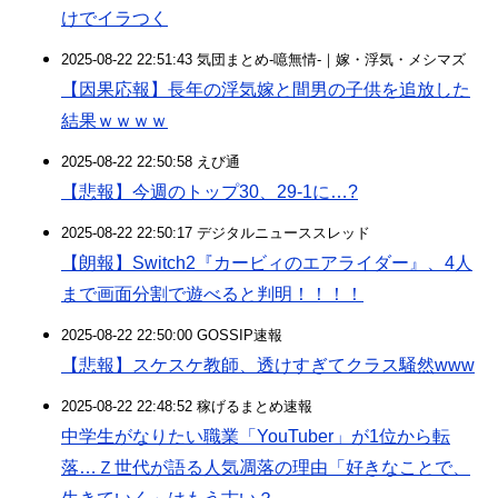
けでイラつく
2025-08-22 22:51:43 気団まとめ-噫無情-｜嫁・浮気・メシマズ
【因果応報】長年の浮気嫁と間男の子供を追放した
結果ｗｗｗｗ
2025-08-22 22:50:58 えび通
【悲報】今週のトップ30、29-1に…?
2025-08-22 22:50:17 デジタルニューススレッド
【朗報】Switch2『カービィのエアライダー』、4人
まで画面分割で遊べると判明！！！！
2025-08-22 22:50:00 GOSSIP速報
【悲報】スケスケ教師、透けすぎてクラス騒然www
2025-08-22 22:48:52 稼げるまとめ速報
中学生がなりたい職業「YouTuber」が1位から転
落…Ｚ世代が語る人気凋落の理由「好きなことで、