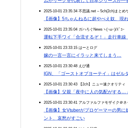
ムがリーグを代表して日本シリーズが一
2025-10-01 23:35:34 不思議.net – 5ch(2ch)ま
【画像】5ちゃんねるに超やべえ奴、現
2025-10-01 23:35:04 ガハろぐNewsヽ(･ω･)/ｽﾞｺｰ
運転下手ワイ「合流するぞ！」走行車線
2025-10-01 23:33:15 はーとログ
嫁の一言一言にイラッと来てしまう…
2025-10-01 23:30:48 えび通
IGN、「ゴーストオブヨーテイ」はゼル
2025-10-01 23:30:43 【2ch】ニュー速クオリティ
【画像】父親「夜中に人の気配がする…」
2025-10-01 23:30:41 アルファルファモザイ
【画像】女Vtuberがプロゲーマーの
ント、哀愁がすごい