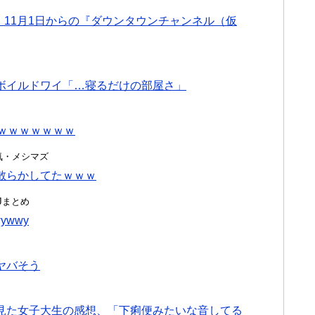
！11月1日からの『ダウンタウンチャンネル（仮
ボイルドワイ「…寝るだけの部屋さ」
ｗｗｗｗｗｗｗ
・浮気・メシマズ
散らかしてたｗｗｗ
んJまとめ
wwy
ヤバそう
見た女子大生の感想、「下痢便みたいな音してる