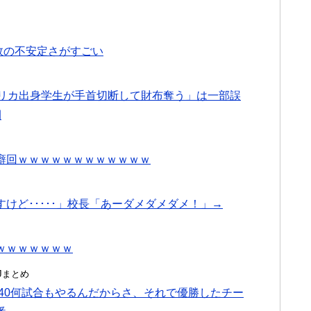
敗の不安定さがすごい
フリカ出身学生が手首切断して財布奪う」は一部誤
間
癖回ｗｗｗｗｗｗｗｗｗｗｗｗ
けど･････」校長「あーダメダメダメ！」→
ｗｗｗｗｗｗｗ
んJまとめ
140何試合もやるんだからさ、それで優勝したチー