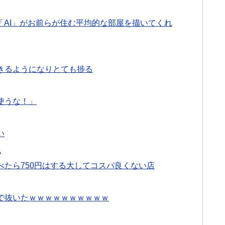
「AI」がお前らが住む平均的な部屋を描いてくれ
きるようになりとても捗る
使うな！」
い
る
たら750円はする大してコスパ良くない店
で抜いたｗｗｗｗｗｗｗｗｗｗ