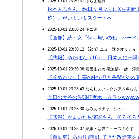
2025-10-01 23:30:31 はちま起稿
松本人志さん、約11ヶ月ぶりにXを更新
称）』がいよいよスタートへ
2025-10-01 23:30:24 キニ速
【画像】続・女「何も無いのね」ハード
2025-10-01 23:30:12 【2ch】ニュー速クオリティ
【悲報】ゆたぼん（16）、日本人に一喝
2025-10-01 23:30:08 気団まとめ-噫無情-｜嫁
【冷めたワケ】夢の中で見た先輩がハゲ
2025-10-01 23:28:43 なんじぇいスタジアム＠な
今日の大谷の先頭打者ホームランwwywwy
2025-10-01 23:25:30 もみあげチャ～シュ～
【悲報】かまいたち濱家さん、そろそろ
2025-10-01 23:25:07 結婚・恋愛ニュースぷらす
【自動車】あおり運転してきた改造車を