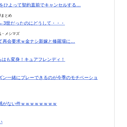
入をひよって契約直前でキャンセルする…
んJまとめ
告←3世だったのにどうして・・・
・浮気・メシマズ
て再会要求ｗ金ナシ新嫁と修羅場に…
ろはも変身！キュアフレンディ！
ズン一緒にプレーできるのが今季のモチベーショ
感がない件ｗｗｗｗｗｗｗｗ
い