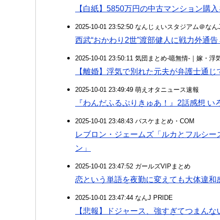
【白紙】5850万円の中古マンション購
2025-10-01 23:52:50 なんじぇいスタジアム＠な
西武“おかわり2世”渡部健人に戦力外通
2025-10-01 23:50:11 気団まとめ-噫無情-｜嫁
【離婚】浮気で別れた元夫が弁護士通じ
2025-10-01 23:49:49 萌えオタニュース速報
『わんだふるぷりきゅあ！』2話感想 い
2025-10-01 23:48:43 バスケまとめ・COM
レブロン・ジェームズ「ルカとフルシー
ン」
2025-10-01 23:47:52 ガールズVIPまとめ
恋という単語を夜勤に変えても大体違和
2025-10-01 23:47:44 なんJ PRIDE
【悲報】ドジャース、強すぎてつまんな