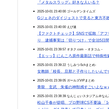
『メタルスラッグ』好きな人いる？
2025-10-01 23:40:00 ゴールデンタイムズ
Gジェネのダイジェストで見ると東方不
2025-10-01 23:40:00 えび速
【ファクトチェック】SNSで拡散「ア
り 逮捕事実は「切りつけ」で全治5日
2025-10-01 23:39:57 オタク.com －オタコム－
【エッッ】にんころ原作最新話で特殊性
2025-10-01 23:39:22 うしみつ-5chまとめ-
女教師「校長、旦那と子作りしたいんです
2025-10-01 23:39:05 ガールズVIPまとめ
青龍 玄武 朱雀の神獣感すごいよなｗ
2025-10-01 23:38:39 なんじぇいスタジアム＠な
松山千春が提唱、プロ野球CS不要論 「