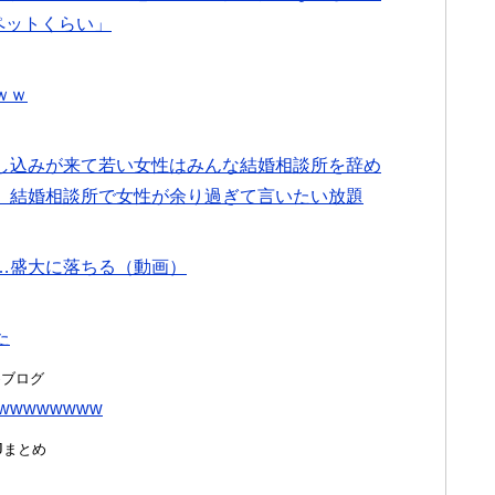
ペットくらい」
ｗｗ
し込みが来て若い女性はみんな結婚相談所を辞め
」結婚相談所で女性が余り過ぎて言いたい放題
…盛大に落ちる（動画）
た
とめブログ
wwwwwwww
んJまとめ