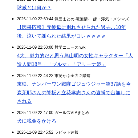
球威とは何か？
2025-11-09 22:50:44 気団まとめ-噫無情-｜嫁・浮気・メシマズ
【因果応報】元彼母に別れさせられた過去…10年
後、泣いて謝られた結果がコレｗｗｗｗ
2025-11-09 22:50:08 哲学ニュースnwk
4大、魅力的だと思う鳥山明の女性キャラクター「人
造人間18号」「ブルマ」「アリーナ姫」
2025-11-09 22:48:22 市況かぶ全力２階建
東映、ナンバーワン戦隊ゴジュウジャー第37話を今
森茉耶さんの降板と立花孝志さんの逮捕で台無しに
される
2025-11-09 22:47:00 ガールズVIPまとめ
犬に税金をかけろ
2025-11-09 22:45:52 ラビット速報