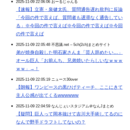
2025-11-09 22:06:06 おーるじゃんる
【速報】立憲・泉健太氏、質問通告遅れ批判に反論
「今回の件で言えば、質問者も遅滞なく通告してい
る」※今回の件で言えば※今回の件で言えば※今回
の件で言えば
2025-11-09 22:05:48 不思議.net – 5ch(2ch)まとめサイト
弟が焼身自殺した明石家さんま「芸人辞めたい…」
オール巨人「お前んち、兄弟焼いたらしいなｗｗｗ
ｗｗ」→！
2025-11-09 22:05:19 ニュース30over
【朗報】ワンピースの黒ひげティーチ、ここにきて
主人公感が出てくるwwwwww
2025-11-09 22:04:59 なんじぇいスタジアム＠なんJまとめ
【疑問】巨人って岡本抜けて吉川大手術してるのに
なんで野手ドラフトしてないの？