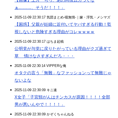
【画像】土方「ちっ、あの同僚ムカつくな
ぁ………、そうだ！！！」
2025-11-09 22:30:17 気団まとめ-噫無情-｜嫁・浮気・メシマズ
【困惑】父親が妊婦に近付いてヤバすぎる行動！監
視しないと危険すぎる理由がコレｗｗｗｗ
2025-11-09 22:30:17 はちま起稿
公明党が与党に戻りたがっている理由がクズ過ぎて
草 情けなさすぎんだろ・・・
2025-11-09 22:30:14 VIPPERな俺
オタクの言う「無難」なファッションって無難じゃ
ないよな
2025-11-09 22:30:09 キニ速
X女子「子宮頸がんはチンカスが原因！！！！全部
男が悪いんやで！！！！」
2025-11-09 22:30:09 かぞくちゃんねる