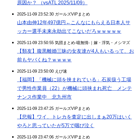
原因か？ （vsATL 2025/11/09）
2025-11-09 23:52:30 ガールズVIPまとめ
山本由伸12年497億円←こんなにもらえる日本人サ
ッカー選手未来永劫出てこないだろｗｗｗｗｗ
2025-11-09 23:50:55 気団まとめ-噫無情-｜嫁・浮気・メシマズ
【類友】腹黒離婚三昧の女友達が4人もいるって、お
前もヤバくね？ｗｗｗｗ
2025-11-09 23:50:00 えび速
【福岡】「機械に頭を挟まれている」石炭扱う工場
で男性作業員（22）が機械に頭挟まれ死亡 メンテ
ナンス作業中 北九州市
2025-11-09 23:47:25 ガールズVIPまとめ
【悲報】ワイ、トレカを査定に出しまぁ20万はいく
やろと思っていたが5万で咽び泣く
2025-11-09 23:47:06 ガールズVIPまとめ