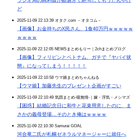
ラジオ局の純利益が酷過ぎて絶句してもうたんやけ
ど
2025-11-09 22:13:39 オタク.com －オタコム－
【画像】お金持ちのX民さん、1食40万円ｗｗｗｗｗ
ｗｗｗｗ
2025-11-09 22:12:05 NEWSまとめもりー｜2chまとめブログ
【画像】フィリピンとベトナム、ガチで『ヤバイ状
態』になってしまう！！！！！
2025-11-09 22:10:58 ウマ娘まとめちゃんねる
【ウマ娘】加藤先生のプレゼント企画がすごい
2025-11-09 22:10:49 気団まとめ-噫無情-｜嫁・浮気・メシマズ
【困惑】結婚記念日に和牛と花束用意したのに、ま
さかの義母登場…そのとき俺はｗｗｗｗ
2025-11-09 22:10:30 Samurai GOAL
河合竜二氏が札幌ゼネラルマネージャーに就任へ