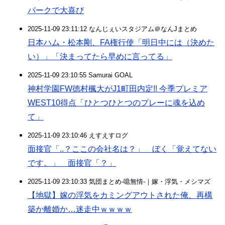
パークで大喜び
2025-11-09 23:11:12 なんじぇいスタジアム＠なんJまとめ
日本ハム・松本剛、FA権行使「明日中には（決めた
い）」「決まってたら早めに言ってる」
2025-11-09 23:10:55 Samurai GOAL
神村学園FW徳村楓大がJ1町田内定!! 今季プレミア
WEST10得点「ひとつひとつのプレーに魂を込め
て」
2025-11-09 23:10:46 えすえすログ
面接官「..？ここの会社名は？」 ぼく「覚えてない
です。」 面接官「？」
2025-11-09 23:10:33 気団まとめ-噫無情-｜嫁・浮気・メシマズ
【地獄】嫁の浮気をカミングアウトされた俺、再構
築か離婚か…迷走中ｗｗｗｗ