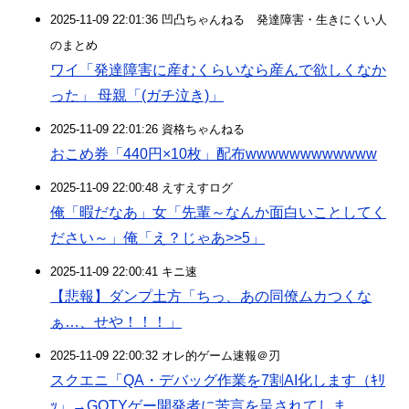
2025-11-09 22:01:36 凹凸ちゃんねる 発達障害・生きにくい人
のまとめ
ワイ「発達障害に産むくらいなら産んで欲しくなか
った」 母親「(ガチ泣き)」
2025-11-09 22:01:26 資格ちゃんねる
おこめ券「440円×10枚」配布wwwwwwwwwwww
2025-11-09 22:00:48 えすえすログ
俺「暇だなあ」女「先輩～なんか面白いことしてく
ださい～」俺「え？じゃあ>>5」
2025-11-09 22:00:41 キニ速
【悲報】ダンプ土方「ちっ、あの同僚ムカつくな
ぁ…、せや！！！」
2025-11-09 22:00:32 オレ的ゲーム速報＠刃
スクエニ「QA・デバッグ作業を7割AI化します（ｷﾘ
ｯ」→GOTYゲー開発者に苦言を呈されてしま