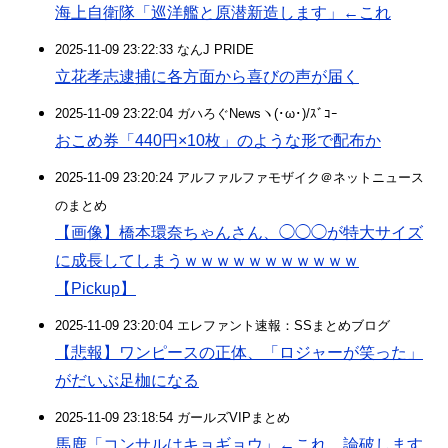
海上自衛隊「巡洋艦と原潜新造します」←これ
2025-11-09 23:22:33 なんJ PRIDE
立花孝志逮捕に各方面から喜びの声が届く
2025-11-09 23:22:04 ガハろぐNewsヽ(･ω･)/ｽﾞｺｰ
おこめ券「440円×10枚」のような形で配布か
2025-11-09 23:20:24 アルファルファモザイク＠ネットニュース
のまとめ
【画像】橋本環奈ちゃんさん、◯◯◯が特大サイズ
に成長してしまうｗｗｗｗｗｗｗｗｗｗｗ
【Pickup】
2025-11-09 23:20:04 エレファント速報：SSまとめブログ
【悲報】ワンピースの正体、「ロジャーが笑った」
がだいぶ足枷になる
2025-11-09 23:18:54 ガールズVIPまとめ
馬鹿「コンサルはキョギョウ」←これ、論破します