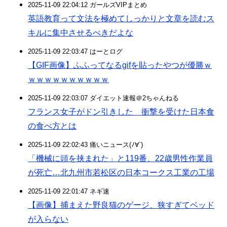
2025-11-09 22:04:12 ガールズVIPまとめ
英語教育って文法を極めてしっかりと文章を読むス
キルに集中させるべきだよな
2025-11-09 22:03:47 はーとログ
【GIF画像】ふふってなるgifを貼ったやつが優勝ｗ
ｗｗｗｗｗｗｗｗｗｗ
2025-11-09 22:03:07 ダイエット速報＠2ちゃんねる
フランス女子がドン引きした 衝撃を受けた日本食
の食べ方とは
2025-11-09 22:02:43 痛いニュース(ﾉ∀`)
「機械に頭を挟まれた」と119番、22歳男性作業員
が死亡…北九州市若松区の日本コークス工業の工場
2025-11-09 22:01:47 ネギ速
【画像】捕まえた野良猫のゲージ、狭すぎてベッド
が入らない