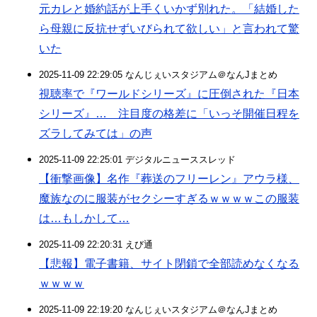
元カレと婚約話が上手くいかず別れた。「結婚した
ら母親に反抗せずいびられて欲しい」と言われて驚
いた
2025-11-09 22:29:05 なんじぇいスタジアム＠なんJまとめ
視聴率で『ワールドシリーズ』に圧倒された『日本
シリーズ』… 注目度の格差に「いっそ開催日程を
ズラしてみては」の声
2025-11-09 22:25:01 デジタルニューススレッド
【衝撃画像】名作『葬送のフリーレン』アウラ様、
魔族なのに服装がセクシーすぎるｗｗｗｗこの服装
は…もしかして…
2025-11-09 22:20:31 えび通
【悲報】電子書籍、サイト閉鎖で全部読めなくなる
ｗｗｗｗ
2025-11-09 22:19:20 なんじぇいスタジアム＠なんJまとめ