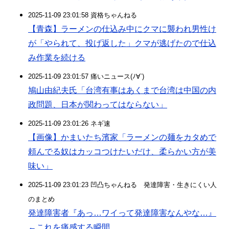
2025-11-09 23:01:58 資格ちゃんねる
【青森】ラーメンの仕込み中にクマに襲われ男性け
が「やられて、投げ返した」クマが逃げたので仕込
み作業を続ける
2025-11-09 23:01:57 痛いニュース(ﾉ∀`)
鳩山由紀夫氏「台湾有事はあくまで台湾は中国の内
政問題、日本が関わってはならない」
2025-11-09 23:01:26 ネギ速
【画像】かまいたち濱家「ラーメンの麺をカタめで
頼んでる奴はカッコつけたいだけ、柔らかい方が美
味い」
2025-11-09 23:01:23 凹凸ちゃんねる 発達障害・生きにくい人
のまとめ
発達障害者『あっ…ワイって発達障害なんやな…』
←これを痛感する瞬間