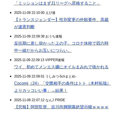
「ミッションはまずJ1リーグへ昇格すること」
2025-11-09 22:10:00 えび速
【トランスジェンダー】性別変更の外観要件、高裁
が違憲判断
2025-11-09 22:09:38 おうち速報
反抗期に差し掛かった上の子。コロナ休校で四六時
中一緒だからお互いにつらい。
2025-11-09 22:09:13 VIPPER速報
ワイ、初めてメンエス嬢にオイルまみれで抜かれる
2025-11-09 22:09:01 うしみつ-5chまとめ-
Cocomi（24）「交際相手の条件はトト（木村拓哉）
よりカッコいい事」→結果！
2025-11-09 22:07:12 なんJ PRIDE
【悲報】阿部監督、吉川尚輝開幕絶望示唆ｗｗｗｗ