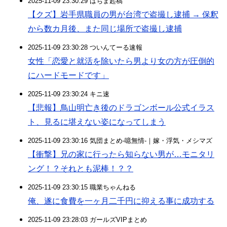
2025-11-09 23:30:29 はちま起稿
【クズ】岩手県職員の男が台湾で盗撮し逮捕 → 保釈
から数カ月後、また同じ場所で盗撮し逮捕
2025-11-09 23:30:28 ついんてーる速報
女性「恋愛と就活を除いたら男より女の方が圧倒的
にハードモードです」
2025-11-09 23:30:24 キニ速
【悲報】鳥山明亡き後のドラゴンボール公式イラス
ト、見るに堪えない姿になってしまう
2025-11-09 23:30:16 気団まとめ-噫無情-｜嫁・浮気・メシマズ
【衝撃】兄の家に行ったら知らない男が…モニタリ
ング！？それとも泥棒！？？
2025-11-09 23:30:15 職業ちゃんねる
俺、遂に食費を一ヶ月二千円に抑える事に成功する
2025-11-09 23:28:03 ガールズVIPまとめ