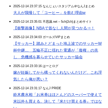
2025-12-14 23:37:15 なんじぇいスタジアム＠なんJまとめ
大人が我慢して「コーヒー」を飲む理由w
2025-12-14 23:35:01 不思議.net – 5ch(2ch)まとめサイト
【衝撃画像】NBAで首なし人間が見つかる⇒！
2025-12-14 23:34:03 ガールズVIPまとめ
【サッカー】踏みとどまった地上波でのサッカーW
杯中継… 五輪不正に揺れた電通が「復権」の兆
し 危機感を募らせていたサッカー協会
2025-12-14 23:33:16 はーとログ
嫁が妊娠してから構ってくれないんだけど、これ浮
気したら俺が悪い？
2025-12-14 23:31:17 なんJ PRIDE
鈴木農水相「お米券はほとんどのスーパーで使えて
米以外も買える。決して『米だけ買える券』ではな