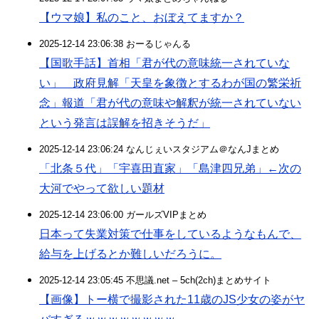
【ウマ娘】私のこと、おぼえてますか？
2025-12-14 23:06:38 おーるじゃんる
【国歌手話】首相「君が代の意味統一されていな
い」 政府見解「天皇を象徴とするわが国の繁栄祈
念」報道「君が代の意味や解釈が統一されていない
という発言は誤解を招きそうだ」
2025-12-14 23:06:24 なんじぇいスタジアム＠なんJまとめ
「北条５代」「宇喜田直家」「島津四兄弟」←次の
大河でやって欲しい題材
2025-12-14 23:06:00 ガールズVIPまとめ
日本って失業対策で仕事をしているようなもんで、
給与を上げるとか難しいだろうに。
2025-12-14 23:05:45 不思議.net – 5ch(2ch)まとめサイト
【画像】トー横で撮影された11歳のJS少女の姿がヤ