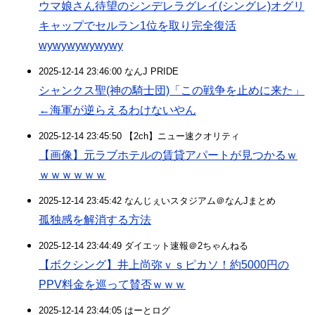
ウマ娘さん待望のシンデレラグレイ(シングレ)オグリ
キャップでセルラン1位を取り完全復活
wywywywywywy
2025-12-14 23:46:00 なんJ PRIDE
シャンクス聖(神の騎士団)「この戦争を止めに来た」
←海軍が逆らえるわけないやん
2025-12-14 23:45:50 【2ch】ニュー速クオリティ
【画像】元ラブホテルの賃貸アパートが見つかるｗ
ｗｗｗｗｗｗ
2025-12-14 23:45:42 なんじぇいスタジアム＠なんJまとめ
孤独感を解消する方法
2025-12-14 23:44:49 ダイエット速報＠2ちゃんねる
【ボクシング】井上尚弥ｖｓピカソ！約5000円の
PPV料金を巡って賛否ｗｗｗ
2025-12-14 23:44:05 はーとログ