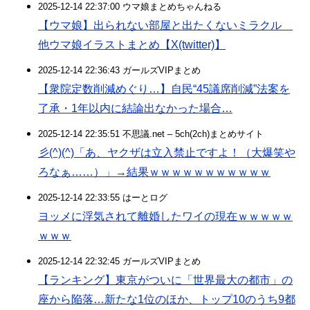
2025-12-14 22:37:00 ウマ娘まとめちゃんねる
【ウマ娘】出られない部屋と出たくないミラクル
他ウマ娘イラストまとめ【X(twitter)】
2025-12-14 22:36:43 ガールズVIPまとめ
【衆院定数削減めぐり…】自民“45議席削減”法案を
了承・1年以内に結論出なかった場合…
2025-12-14 22:35:51 不思議.net – 5ch(2ch)まとめサイト
彡(^)(^)「あ、ヤクザは立入禁止ですよ！（大爆笑や
ろなぁ……）」→結果ｗｗｗｗｗｗｗｗｗｗｗ
2025-12-14 22:33:55 はーとログ
ヨッメに浮気されて離婚したワイの現在ｗｗｗｗｗ
ｗｗｗ
2025-12-14 22:32:45 ガールズVIPまとめ
【ランキング】東京がついに「世界最大の都市」の
座から陥落…新たな1位のほか、トップ10のうち9都