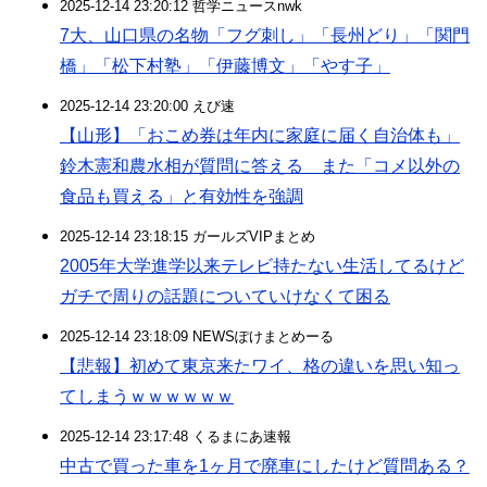
2025-12-14 23:20:12 哲学ニュースnwk
7大、山口県の名物「フグ刺し」「長州どり」「関門
橋」「松下村塾」「伊藤博文」「やす子」
2025-12-14 23:20:00 えび速
【山形】「おこめ券は年内に家庭に届く自治体も」
鈴木憲和農水相が質問に答える また「コメ以外の
食品も買える」と有効性を強調
2025-12-14 23:18:15 ガールズVIPまとめ
2005年大学進学以来テレビ持たない生活してるけど
ガチで周りの話題についていけなくて困る
2025-12-14 23:18:09 NEWSぽけまとめーる
【悲報】初めて東京来たワイ、格の違いを思い知っ
てしまうｗｗｗｗｗｗ
2025-12-14 23:17:48 くるまにあ速報
中古で買った車を1ヶ月で廃車にしたけど質問ある？