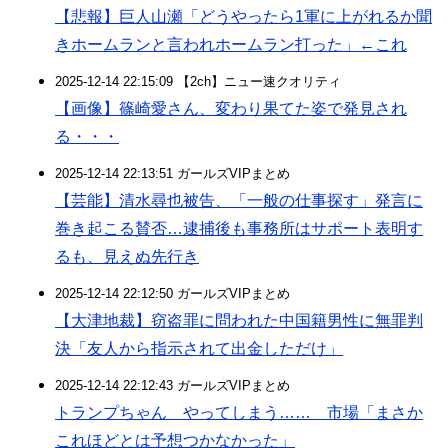
【悲報】巨人山瀬「どうやったら1軍に上がれるか聞
きホームランと言われホームラン打った」←これ
2025-12-14 22:15:09 【2ch】ニュー速クオリティ
【画像】篠崎愛さん、変わり果てた姿で発見され
る・・・
2025-12-14 22:13:51 ガールズVIPまとめ
【芸能】清水尋也被告、「一般の仕事探す」発言に
巻き起こる賛否…逮捕後も事務所はサポート表明す
るも、見えぬ先行き
2025-12-14 22:12:50 ガールズVIPまとめ
【大津地裁】窃盗罪に問われた中国籍男性に無罪判
決「友人から指示されて出金しただけ」
2025-12-14 22:12:43 ガールズVIPまとめ
トランプちゃん やってしまう…… 市場「まさか
これほどとは予想つかなかった」