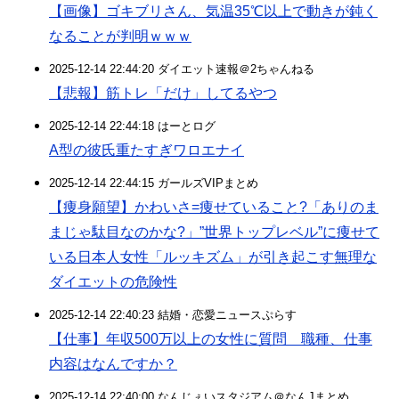
【画像】ゴキブリさん、気温35℃以上で動きが鈍く
なることが判明ｗｗｗ
2025-12-14 22:44:20 ダイエット速報＠2ちゃんねる
【悲報】筋トレ「だけ」してるやつ
2025-12-14 22:44:18 はーとログ
A型の彼氏重たすぎワロエナイ
2025-12-14 22:44:15 ガールズVIPまとめ
【痩身願望】かわいさ=痩せていること?「ありのま
まじゃ駄目なのかな?」”世界トップレベル”に痩せて
いる日本人女性「ルッキズム」が引き起こす無理な
ダイエットの危険性
2025-12-14 22:40:23 結婚・恋愛ニュースぷらす
【仕事】年収500万以上の女性に質問 職種、仕事
内容はなんですか？
2025-12-14 22:40:00 なんじぇいスタジアム＠なんJまとめ