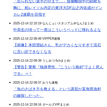
「出られない選手の分まで…」負傷離脱中の経験を
胸に、柏レイソル内定の東洋大DF山之内佑成がイン
カレ2連覇を目指す
2025-12-14 22:10:19 なんじぇいスタジアム＠なんJまとめ
中高生の頃って一度はこういうベッドに憧れるよな
2025-12-14 22:09:49 VIPPER速報
【画像】本田望結さん、乳がデカくなりすぎて流石
に言い訳できなくなる
2025-12-14 22:09:39 うしみつ-5chまとめ-
【警告】警察『独身男性、”こういう格好”でよく死ん
でる』⇒！
2025-12-14 22:09:37 おうち速報
「魚のさばき方を教える」という講習が某海県漁村
の嫁探しだった。
2025-12-14 22:09:16 ガールズVIPまとめ