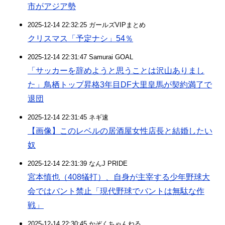
市がアジア勢
2025-12-14 22:32:25 ガールズVIPまとめ
クリスマス「予定ナシ」54％
2025-12-14 22:31:47 Samurai GOAL
「サッカーを辞めようと思うことは沢山ありまし
た」鳥栖トップ昇格3年目DF大里皇馬が契約満了で
退団
2025-12-14 22:31:45 ネギ速
【画像】このレベルの居酒屋女性店長と結婚したい
奴
2025-12-14 22:31:39 なんJ PRIDE
宮本慎也（408犠打）、自身が主宰する少年野球大
会ではバント禁止「現代野球でバントは無駄な作
戦」
2025-12-14 22:30:45 かぞくちゃんねる