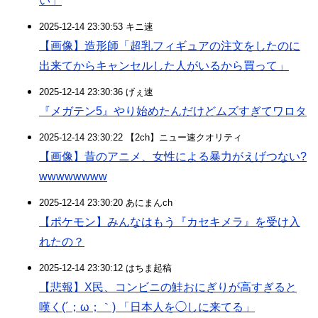
い」
2025-12-14 23:30:53 キニ速
【画像】造形師「超乳フィギュアの注文をしたのに
出来てからキャンセルした人がいるから買って」
2025-12-14 23:30:36 げぇ速
『メガテン5』やり始めたんだけどムズすぎてワロタ
2025-12-14 23:30:22 【2ch】ニュー速クオリティ
【画像】昔のアニメ、女性による暴力がえげつない?
wwwwwwww
2025-12-14 23:30:20 あにまんch
【ポケモン】みんなはもう『カセキメラ』を受け入
れたの？
2025-12-14 23:30:12 はちま起稿
【悲報】X民、コンビニの鮭おにぎりが高すぎると
嘆く(´；ω；｀) 「日本人を◯しに来てる」