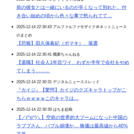
前の彼女とは一緒にいるのが辛くなって別れた。付
き合い始めの頃から色々な事で怒られてて…
2025-12-14 22:30:43 アルファルファモザイク＠ネットニュース
のまとめ
【悲報】田久保眞紀（ボマキ）、落選
2025-12-14 22:30:41 職業ちゃんねる
【退職】社会人1年目ワイ、わずか半年で会社をやめ
てしまう………
2025-12-14 22:30:31 デジタルニューススレッド
『カイジ』【驚愕】カイジのクズキャラトップがこ
ちらｗｗｗｗこのキャラは…
2025-12-14 22:30:30 はちま起稿
【／(^o^)＼】空前の世界的大ブームになった中国の
ラブブさん、バブル崩壊か… 株価は最高値から40%