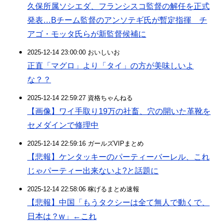
久保所属ソシエダ、フランシスコ監督の解任を正式
発表…Bチーム監督のアンソテギ氏が暫定指揮 チ
アゴ・モッタ氏らが新監督候補に
2025-12-14 23:00:00 おいしいお
正直「マグロ」より「タイ」の方が美味しいよ
な？？
2025-12-14 22:59:27 資格ちゃんねる
【画像】ワイ手取り19万の社畜、穴の開いた革靴を
セメダインで修理中
2025-12-14 22:59:16 ガールズVIPまとめ
【悲報】ケンタッキーのパーティーバーレル、これ
じゃパーティー出来ないよ?と話題に
2025-12-14 22:58:06 稼げるまとめ速報
【悲報】中国「もうタクシーは全て無人で動くで、
日本は？w」←これ