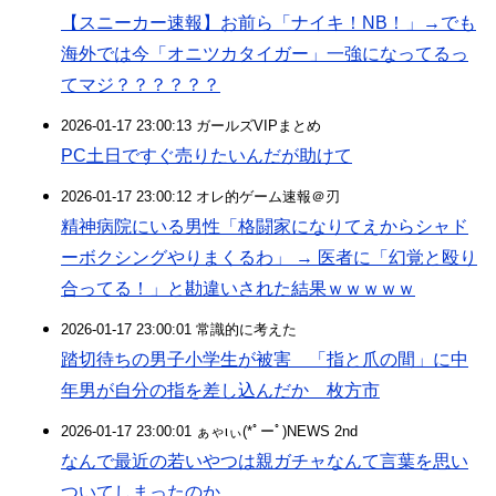
【スニーカー速報】お前ら「ナイキ！NB！」→でも
海外では今「オニツカタイガー」一強になってるっ
てマジ？？？？？？
2026-01-17 23:00:13 ガールズVIPまとめ
PC土日ですぐ売りたいんだが助けて
2026-01-17 23:00:12 オレ的ゲーム速報＠刃
精神病院にいる男性「格闘家になりてえからシャド
ーボクシングやりまくるわ」 → 医者に「幻覚と殴り
合ってる！」と勘違いされた結果ｗｗｗｗｗ
2026-01-17 23:00:01 常識的に考えた
踏切待ちの男子小学生が被害 「指と爪の間」に中
年男が自分の指を差し込んだか 枚方市
2026-01-17 23:00:01 ぁゃιぃ(*ﾟーﾟ)NEWS 2nd
なんで最近の若いやつは親ガチャなんて言葉を思い
ついてしまったのか