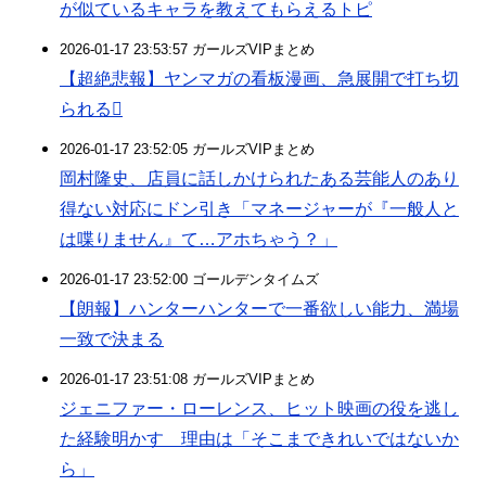
が似ているキャラを教えてもらえるトピ
2026-01-17 23:53:57 ガールズVIPまとめ
【超絶悲報】ヤンマガの看板漫画、急展開で打ち切
られる
2026-01-17 23:52:05 ガールズVIPまとめ
岡村隆史、店員に話しかけられたある芸能人のあり
得ない対応にドン引き「マネージャーが『一般人と
は喋りません』て…アホちゃう？」
2026-01-17 23:52:00 ゴールデンタイムズ
【朗報】ハンターハンターで一番欲しい能力、満場
一致で決まる
2026-01-17 23:51:08 ガールズVIPまとめ
ジェニファー・ローレンス、ヒット映画の役を逃し
た経験明かす 理由は「そこまできれいではないか
ら」