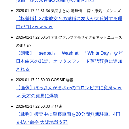
投稿 殺人未遂犯の顔面が公開される
2026-01-17 22:51:34 気団まとめ-噫無情-｜嫁・浮気・メシマズ
【格差婚】27歳彼女との結婚に友人が大反対する理
由がコレｗｗｗｗ
2026-01-17 22:50:54 アルファルファモザイク＠ネットニュース
のまとめ
【朗報】「senpai」「Washlet」「White Day」など
日本由来の11語、オックスフォード英語辞典に追加
される
2026-01-17 22:50:00 GOSSIP速報
【画像】ぼっさんがまさかのコロンビアに変身ｗｗ
ｗ 天才の発見に爆笑
2026-01-17 22:50:00 えび速
【裁判】捜査中に警察車両を20分間無断駐車、4円
支払い命令 大阪地裁支部