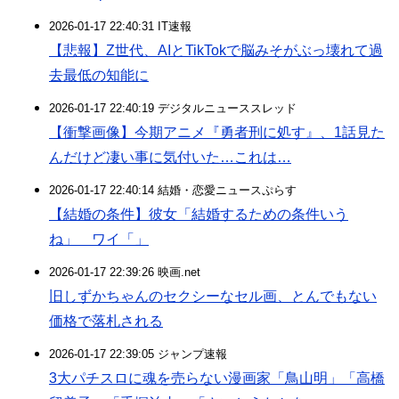
2026-01-17 22:40:31 IT速報
【悲報】Z世代、AIとTikTokで脳みそがぶっ壊れて過
去最低の知能に
2026-01-17 22:40:19 デジタルニューススレッド
【衝撃画像】今期アニメ『勇者刑に処す』、1話見た
んだけど凄い事に気付いた…これは…
2026-01-17 22:40:14 結婚・恋愛ニュースぷらす
【結婚の条件】彼女「結婚するための条件いう
ね」 ワイ「」
2026-01-17 22:39:26 映画.net
旧しずかちゃんのセクシーなセル画、とんでもない
価格で落札される
2026-01-17 22:39:05 ジャンプ速報
3大パチスロに魂を売らない漫画家「鳥山明」「高橋