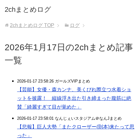
2chまとめログ
2chまとめログ
TOP
ログ
2026年1月17日の2chまとめ記事
一覧
2026-01-17 23:58:26 ガールズVIPまとめ
【芸能】女優・森カンナ、美くびれ際立つ水着ショ
ットを披露！ 縦線浮き出た引き締まった腹筋に絶
賛「綺麗すぎて目が覚めた」
2026-01-17 23:58:01 なんじぇいスタジアム＠なんJまとめ
【悲報】巨人大勢「またクローザー(則本)来たって思
った」