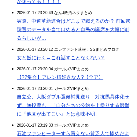
か迷ってる！！！！
2026-01-17 23:20:49 なんJ政治ネタまとめ
実際、中道革新連合はどこまで戦えるのか？ 前回衆
院選のデータを当てはめると自民の議席を大幅に削
るらしいが…
2026-01-17 23:20:12 エレファント速報：SSまとめブログ
女と飯に行く←これ話すことなくない？
2026-01-17 23:20:04 ガールズVIPまとめ
【??集合】アレン様好きな人?【全ア】
2026-01-17 23:20:01 ガールズVIPまとめ
自立公、大阪ダブル選候補見送り 対抗馬具体化せ
ず、無投票も 「自分たちの公約を上塗りする選挙
に『他党が出てこい』とは意味不明」
2026-01-17 23:19:33 ガールズVIPまとめ
石油ファンヒーターすら買えない貧乏人て惨めだよ