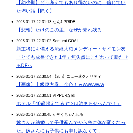
【幼少期】どう考えてもあり得ないのに、信じてい
た怖い話【除く】
2026-01-17 22:31:13 なんJ PRIDE
【悲報】たけのこの里、なぜか売れ残る
2026-01-17 22:31:02 Samurai GOAL
新主将にも備える流経大柏メンディー・サイモン友
「とても成長できた1年」無失点にこだわって勝たせ
るDFへ
2026-01-17 22:30:54 【2ch】ニュー速クオリティ
【画像】上級恵方巻、金色！ｗwwwwww
2026-01-17 22:30:51 VIPPERな俺
ホテル「40歳超えてるヤツは泊まらせへんで！」
2026-01-17 22:30:45 かぞくちゃんねる
嫁さんが結婚して子供産んでから急に体が弱くなっ
た。嫁さんにも子供にも申し訳なくて…