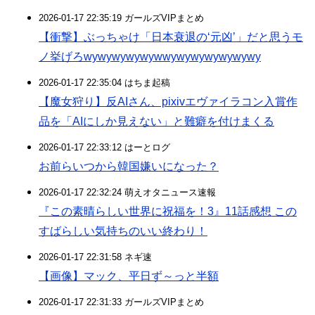
2026-01-17 22:35:19 ガールズVIPまとめ
【衝撃】ぶっちゃけ「日本衰退の‘元凶’」だと思うモ
ノ挙げろwywywywywywwywywywywywywy
2026-01-17 22:35:04 はちま起稿
【魔女狩り】反AIさん、pixivエヴァイラコン入賞作
品を「AIにしか見えない」と難癖を付けまくる
2026-01-17 22:33:12 はーとログ
お前らいつから韓国嫌いになった？
2026-01-17 22:32:24 萌えオタニュース速報
『この素晴らしい世界に祝福を！3』11話感想 この
すばらしい気持ちのいい終わり！
2026-01-17 22:31:58 ネギ速
【画像】マック、平日ず～っと半額
2026-01-17 22:31:33 ガールズVIPまとめ