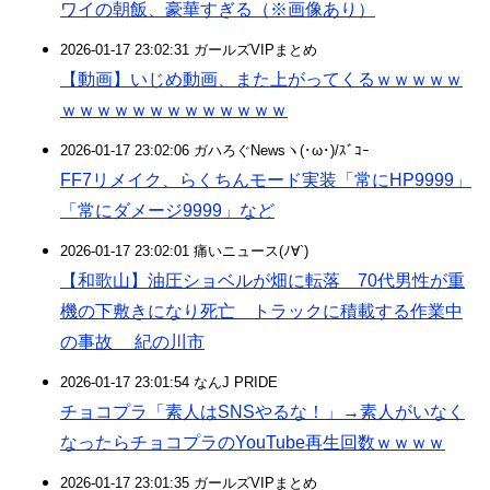
ワイの朝飯、豪華すぎる（※画像あり）
2026-01-17 23:02:31 ガールズVIPまとめ
【動画】いじめ動画、また上がってくるｗｗｗｗｗ
ｗｗｗｗｗｗｗｗｗｗｗｗｗ
2026-01-17 23:02:06 ガハろぐNewsヽ(･ω･)/ｽﾞｺｰ
FF7リメイク、らくちんモード実装「常にHP9999」
「常にダメージ9999」など
2026-01-17 23:02:01 痛いニュース(ﾉ∀`)
【和歌山】油圧ショベルが畑に転落 70代男性が重
機の下敷きになり死亡 トラックに積載する作業中
の事故 紀の川市
2026-01-17 23:01:54 なんJ PRIDE
チョコプラ「素人はSNSやるな！」→素人がいなく
なったらチョコプラのYouTube再生回数ｗｗｗｗ
2026-01-17 23:01:35 ガールズVIPまとめ