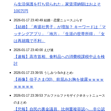
ら生活保護を打ち切られた」家賃滞納額はおよそ
100万円
2026-01-17 23:40:49 結婚・恋愛ニュースぷらす
【結婚】「寿退社男子」が増加？ キーワードは「マ
ッチングアプリ」「地方」「生涯の世帯所得」「女
は再就職で不利」
2026-01-17 23:40:00 えび速
【速報】高市首相、食料品への消費税課税中止を検
討
2026-01-17 23:39:55 うしみつ-5chまとめ-
【画像】佳子さま(30)、前屈みお胸を披露ｗｗｗｗ
ｗｗｗｗｗ
2026-01-17 23:39:53 アルファルファモザイク＠ネットニュース
のまとめ
【悲報】自民の裏金議員、比例重複容認へ…非公認