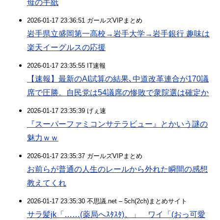
母の手紙
2026-01-17 23:36:51 ガールズVIPまとめ
岩手県立盛岡第一高校→岩手大学→岩手銀行 趣味は
楽天イーグルスの応援
2026-01-17 23:35:55 IT速報
【速報】最新のAI試算の結果､中道改革連合が170議
席で圧勝。自民党は54議席の惨敗で衆院選は確定か
2026-01-17 23:35:39 げぇ速
『スーパーファミコンサテラビュー』とかいう謎の
魅力ｗｗ
2026-01-17 23:35:37 ガールズVIPまとめ
お前らが普通の人生のレールから外れた瞬間の感想
教えてくれ
2026-01-17 23:35:30 不思議.net – 5ch(2ch)まとめサイト
サラ髪jk「……(薬局へｽﾀｽﾀ)。」 ワイ「(おっ可愛