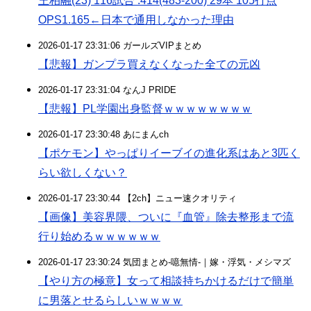
王柏融(23) 116試合 .414(483-200) 29本 105打点
OPS1.165←日本で通用しなかった理由
2026-01-17 23:31:06 ガールズVIPまとめ
【悲報】ガンプラ買えなくなった全ての元凶
2026-01-17 23:31:04 なんJ PRIDE
【悲報】PL学園出身監督ｗｗｗｗｗｗｗｗ
2026-01-17 23:30:48 あにまんch
【ポケモン】やっぱりイーブイの進化系はあと3匹く
らい欲しくない？
2026-01-17 23:30:44 【2ch】ニュー速クオリティ
【画像】美容界隈、ついに『血管』除去整形まで流
行り始めるｗｗｗｗｗｗ
2026-01-17 23:30:24 気団まとめ-噫無情-｜嫁・浮気・メシマズ
【やり方の極意】女って相談持ちかけるだけで簡単
に男落とせるらしいｗｗｗｗ