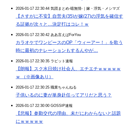
2026-01-17 22:30:44 気団まとめ-噫無情-｜嫁・浮気・メシマズ
【さすがに不安】自営夫(35)が嫁(27)の浮気を確信す
る証拠が次々と…決定打はコレ！ｗ
2026-01-17 22:30:42 ああ言えばForYou
カラオケでワンピースのOP「ウィーアー！」を歌う
時に最初のナレーションもするんやが…
2026-01-17 22:30:35 ラビット速報
【朗報】スク水日焼け社会人、エチエチｗｗｗｗｗ
ｗ （※画像あり）
2026-01-17 22:30:25 職業ちゃんねる
子供いるのに妻が単身赴任ってアリだと思う？
2026-01-17 22:30:00 GOSSIP速報
【悲報】参勤交代の理由、未だにわからないと話題
にｗｗｗｗｗ