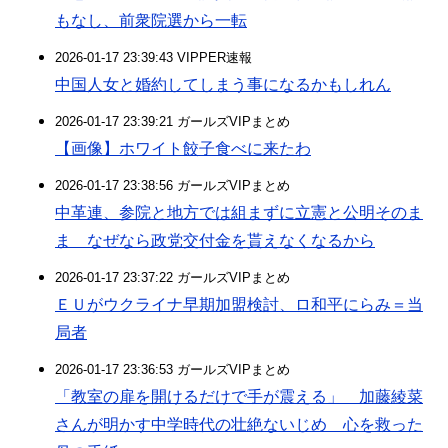
もなし、前衆院選から一転
2026-01-17 23:39:43 VIPPER速報
中国人女と婚約してしまう事になるかもしれん
2026-01-17 23:39:21 ガールズVIPまとめ
【画像】ホワイト餃子食べに来たわ
2026-01-17 23:38:56 ガールズVIPまとめ
中革連、参院と地方では組まずに立憲と公明そのま
ま なぜなら政党交付金を貰えなくなるから
2026-01-17 23:37:22 ガールズVIPまとめ
ＥＵがウクライナ早期加盟検討、ロ和平にらみ＝当
局者
2026-01-17 23:36:53 ガールズVIPまとめ
「教室の扉を開けるだけで手が震える」 加藤綾菜
さんが明かす中学時代の壮絶ないじめ 心を救った