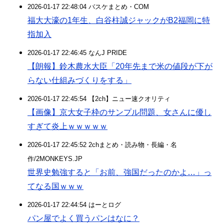
2026-01-17 22:48:04 バスケまとめ・COM
福大大濠の1年生、白谷柱誠ジャックがB2福岡に特
指加入
2026-01-17 22:46:45 なんJ PRIDE
【朗報】鈴木農水大臣「20年先まで米の値段が下が
らない仕組みづくりをする」
2026-01-17 22:45:54 【2ch】ニュー速クオリティ
【画像】京大女子枠のサンプル問題、女さんに優し
すぎて炎上ｗｗｗｗｗ
2026-01-17 22:45:52 2chまとめ・読み物・長編・名
作/2MONKEYS.JP
世界史勉強すると「お前、強国だったのかよ…」っ
てなる国ｗｗｗ
2026-01-17 22:44:54 はーとログ
パン屋でよく買うパンはなに？