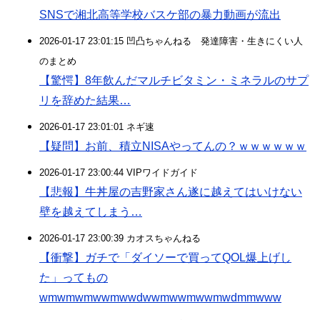
SNSで湘北高等学校バスケ部の暴力動画が流出
2026-01-17 23:01:15 凹凸ちゃんねる 発達障害・生きにくい人
のまとめ
【驚愕】8年飲んだマルチビタミン・ミネラルのサプ
リを辞めた結果…
2026-01-17 23:01:01 ネギ速
【疑問】お前、積立NISAやってんの？ｗｗｗｗｗｗ
2026-01-17 23:00:44 VIPワイドガイド
【悲報】牛丼屋の吉野家さん遂に越えてはいけない
壁を越えてしまう…
2026-01-17 23:00:39 カオスちゃんねる
【衝撃】ガチで「ダイソーで買ってQOL爆上げし
た」ってもの
wmwmwmwwmwwdwwmwwmwwmwdmmwww