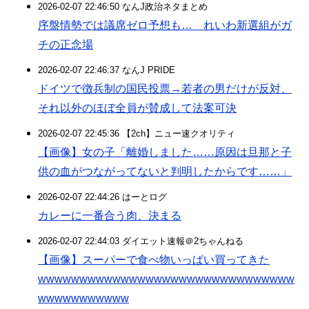
2026-02-07 22:46:50 なんJ政治ネタまとめ
序盤情勢では議席ゼロ予想も… れいわ新選組がガ
チの正念場
2026-02-07 22:46:37 なんJ PRIDE
ドイツで徴兵制の国民投票→若者の男だけが反対、
それ以外のほぼ全員が賛成して法案可決
2026-02-07 22:45:36 【2ch】ニュー速クオリティ
【画像】女の子「離婚しました……原因は旦那と子
供の血がつながってないと判明したからです……」
2026-02-07 22:44:26 はーとログ
カレーに一番合う肉、決まる
2026-02-07 22:44:03 ダイエット速報＠2ちゃんねる
【画像】スーパーで食べ物いっぱい買ってきた
wwwwwwwwwwwwwwwwwwwwwwwwwwwwwww
wwwwwwwwwww