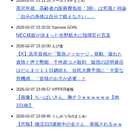
2026-02-07 23:11:33 ガールズVIPまとめ
黒沢年雄、高齢者の医療費負担「3割」は常識と持論
「自分の身体は自分で鍛えなさい…」
2026-02-07 23:10:02 Samurai GOAL
NEC残留が決まった佐野航大に指揮官が言及
2026-02-07 23:10:00 えび速
【X】高市首相が「緊急メッセージ」発動 疲れた
表情と声で懇願 千件超コメ殺到 疑惑の説明責任
はだんまり１１日継続も 自民大勝予測に「大変な
危機感」「皆様のお力が必要」と
2026-02-07 23:09:57 VIPPER速報
【画像】ちっぱいさん、胸チラｗｗｗｗｗｗ【他
101枚】
2026-02-07 23:09:45 うしみつ-5chまとめ-
【悲報】婚活310連敗中の女さん、発掘されるｗｗ