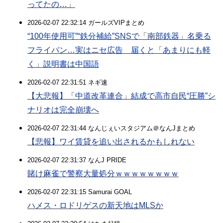
ってたの…」
2026-02-07 22:32:14 ガールズVIPまとめ
“100年使用可”“鉄分補給”SNSで「南部鉄器」名乗る
フライパン…実はニセ広告 届くと「あまりにも軽
く」説明書は中国語
2026-02-07 22:31:51 ネギ速
【大悲報】「中道改革連合」結成で高市自民“圧勝”シ
ナリオは完全崩壊へ
2026-02-07 22:31:44 なんじぇいスタジアム＠なんJまとめ
【悲報】ワイ賃貸を追い出されるかもしれない
2026-02-07 22:31:37 なんJ PRIDE
賭け麻雀で警察大量処分ｗｗｗｗｗｗｗｗ
2026-02-07 22:31:15 Samurai GOAL
ハメス・ロドリゲスの新天地はMLSか