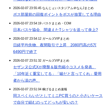
2026-02-07 23:55:45 なんじぇいスタジアム＠なんJまとめ
ボス部屋前の回復ポイントをボスが放置してる理由
2026-02-07 23:54:19 バスケまとめ・COM
日本バスケ協会、間違えたTシャツを送って炎上?
2026-02-07 23:54:12 ガールズVIPまとめ
日経平均先物、夜間取引で上昇 2080円高の5万
6490円で終了
2026-02-07 23:51:32 ガールズVIPまとめ
セザンヌ公式Xが廃盤＆販売縮小コスメを発表。
「10年近く重宝してる」「嘘だと言ってくれ」愛用
者から涙の声。
2026-02-07 23:51:04 稼げるまとめ速報
同スペくらいだとしてミニPC買うのと小さいケース
で自分で組むのってどっちが安いの？