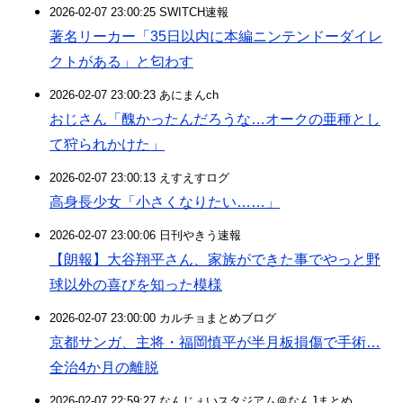
2026-02-07 23:00:25 SWITCH速報
著名リーカー「35日以内に本編ニンテンドーダイレ
クトがある」と匂わす
2026-02-07 23:00:23 あにまんch
おじさん「醜かったんだろうな…オークの亜種とし
て狩られかけた」
2026-02-07 23:00:13 えすえすログ
高身長少女「小さくなりたい……」
2026-02-07 23:00:06 日刊やきう速報
【朗報】大谷翔平さん、家族ができた事でやっと野
球以外の喜びを知った模様
2026-02-07 23:00:00 カルチョまとめブログ
京都サンガ、主将・福岡慎平が半月板損傷で手術…
全治4か月の離脱
2026-02-07 22:59:27 なんじぇいスタジアム＠なんJまとめ