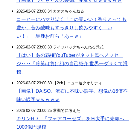
【画像】ワイちゃんの袋麺、完成するｗｗｗｗｗ
2026-02-07 23:00:34 カオスちゃんねる
コーヒーにハマりぼく「この豆いい！香りとっても
豊か、苦み酸味もすっきりし飲みやすく…い
い！」 馬鹿お前ら「あ～ｗ」
2026-02-07 23:00:30 ライフハックちゃんねる弐式
【はい】あの覇権YouTuberがネット民へメッセー
ジ‥‥「冷笑は負け組の自己紹介 世界一ダサくて滑
稽」
2026-02-07 23:00:30 【2ch】ニュー速クオリティ
【画像】DAISO、流石に不味い誤字。想像の16倍不
味い誤字ｗｗｗｗｗ
2026-02-07 23:00:25 常識的に考えた
キリンHD、「フォアローゼズ」を米大手に売却へ
1000億円規模