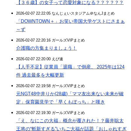
【３６歳】の女子って恋愛対象になる？？？？？？
2026-02-07 22:22:05 なんじぇいスタジアム＠なんJまとめ
「DOWNTOWN＋」お笑い帝国大学ゲストにさまぁ
～ず
2026-02-07 22:20:16 ガールズVIPまとめ
介護職の方集まりましょう！
2026-02-07 22:20:00 えび速
【人手不足】従業員「退職」で倒産、 2025年は124
件 過去最多を大幅更新
2026-02-07 22:19:58 ガールズVIPまとめ
元NGT48中井りか(28歳)「ママ友出来ない未来が確
定」保育園見学で「早くもぼっち」と嘆き
2026-02-07 22:19:30 ガールズVIPまとめ
「え、なにこの大福」概念が覆された！？藤井聡太
王将の“斬新すぎる”いちご大福が話題「おしゃれすぎ