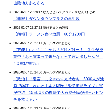
山陰地方あるある
2026-02-07 23:28:17 なんじぇいスタジアム＠なんJまとめ
【悲報】ダウンタウンプラスの再生数
2026-02-07 23:27:32 稼げるまとめ速報
【朗報】ラーメン食べ放題 60分1200円
2026-02-07 23:27:11 ガールズVIPまとめ
【芸能】いつもここから「どけどけー！ 先生が授
業中『おっ雪降って来たな』って言い出したんだ！
ﾊﾞｶﾔﾛｺﾉﾔﾛｵﾒｪ」
2026-02-07 23:24:50 ガールズVIPまとめ
【政治】「遺言」に泣き出す支持者も…3000人が池
袋で熱狂 れいわ山本太郎氏「緊急街頭ライブ」実
況中継 15日ぶりの復帰で大石晃子氏が作ったピン
チを救えるか
2026-02-07 23:23:49 ガールズVIPまとめ