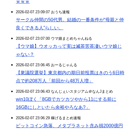
ｗｗｗ
2026-02-07 23:09:07 おうち速報
サークル仲間の50代男。結婚の一番条件が“母親と仲
良くできる人”らしい。
2026-02-07 23:07:00 ウマ娘まとめちゃんねる
【ウマ娘】ウオッカって実は滅茶苦茶凄いウマ娘じ
ゃない？
2026-02-07 23:06:45 おーるじゃんる
【衆議院選挙】東京都内の期日前投票はきのう6日時
点で約208万人「前回から48万人増」
2026-02-07 23:06:43 なんじぇいスタジアム＠なんJまとめ
win10ぼく「8GBでカツカツやから11にする前に
16GBにしといたら余裕やろなあ?」
2026-02-07 23:06:29 稼げるまとめ速報
ビットコイン急落、メタプラネット含み損2000億円