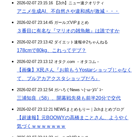
2026-02-07 23:15:16 【2ch】ニュー速クオリティ
アニメ生成AI、不自然さや違和感が激減・・・
2026-02-07 23:14:45 ガールズVIPまとめ
３番目に有名な『マリオの雑魚敵』は誰ですか
2026-02-07 23:13:42 ダイエット速報＠2ちゃんねる
178cmで80kg、これってデブ？
2026-02-07 23:13:12 オタク.com －オタコム－
【画像】X民さん『お前もうYostarショップじゃなく
て、ブルアカアクスタショップだろ』
2026-02-07 23:12:54 ガハろぐNewsヽ(･ω･)/ｽﾞｺｰ
三浦知良（58）、開幕戦先発も前半20分で交代
2026-02-07 23:12:21 NEWSまとめもりー｜2chまとめブログ
【超速報】元BOOWYの高橋まことさん、ようやく
気づくｗｗｗｗｗｗｗ