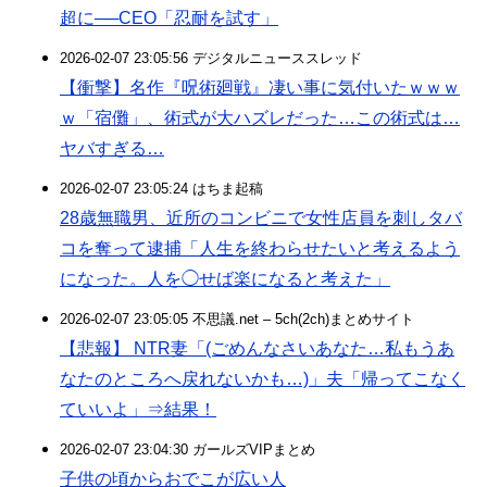
超に──CEO「忍耐を試す」
2026-02-07 23:05:56 デジタルニューススレッド
【衝撃】名作『呪術廻戦』凄い事に気付いたｗｗｗ
ｗ「宿儺」、術式が大ハズレだった…この術式は…
ヤバすぎる…
2026-02-07 23:05:24 はちま起稿
28歳無職男、近所のコンビニで女性店員を刺しタバ
コを奪って逮捕「人生を終わらせたいと考えるよう
になった。人を◯せば楽になると考えた」
2026-02-07 23:05:05 不思議.net – 5ch(2ch)まとめサイト
【悲報】 NTR妻「(ごめんなさいあなた…私もうあ
なたのところへ戻れないかも…)」夫「帰ってこなく
ていいよ」⇒結果！
2026-02-07 23:04:30 ガールズVIPまとめ
子供の頃からおでこが広い人