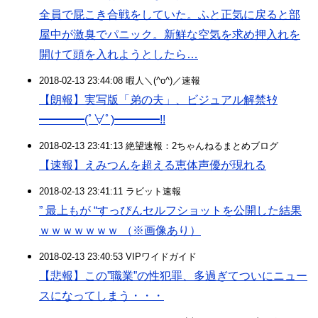
全員で屁こき合戦をしていた。ふと正気に戻ると部
屋中が激臭でパニック。新鮮な空気を求め押入れを
開けて頭を入れようとしたら…
2018-02-13 23:44:08 暇人＼(^o^)／速報
【朗報】実写版「弟の夫」、ビジュアル解禁ｷﾀ
━━━━(ﾟ∀ﾟ)━━━━!!
2018-02-13 23:41:13 絶望速報：2ちゃんねるまとめブログ
【速報】えみつんを超える恵体声優が現れる
2018-02-13 23:41:11 ラビット速報
” 最上もが “すっぴんセルフショットを公開した結果
ｗｗｗｗｗｗｗ （※画像あり）
2018-02-13 23:40:53 VIPワイドガイド
【悲報】この”職業”の性犯罪、多過ぎてついにニュー
スになってしまう・・・