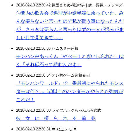
2018-02-13 22:30:42 気団まとめ-噫無情-｜嫁・浮気・メシマズ
仲間内の飲み会で料理が中途半端に余っていた。み
んな要らないと言ったので私が貰う事になったんだ
が、さっきは要らんと言ったはずの一人が恨みがま
しい目で見てきて…。
2018-02-13 22:30:36 ハムスター速報
モンハン中あっくん「やべー！とぎいし忘れた」ぼ
く「それ砥石って読むんだよ」
2018-02-13 22:30:34 オレ的ゲーム速報＠刃
『モンハンワールド』で一番最初にやられたモンス
ターは何？ → 1/3以上のハンターがやられた強敵が
これだ！
2018-02-13 22:30:33 ライフハックちゃんねる弐式
彼 女 に 振 ら れ る 前 兆
2018-02-13 22:30:31 〓 ねこメモ 〓