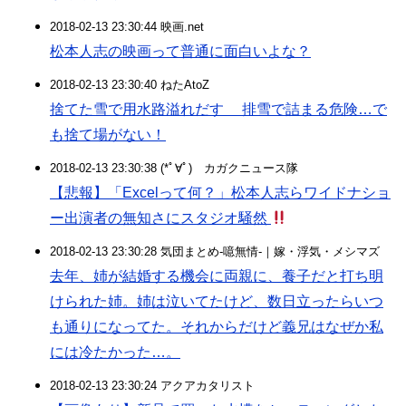
2018-02-13 23:30:44 映画.net
松本人志の映画って普通に面白いよな？
2018-02-13 23:30:40 ねたAtoZ
捨てた雪で用水路溢れだす 排雪で詰まる危険…で
も捨て場がない！
2018-02-13 23:30:38 (*ﾟ∀ﾟ)ゞカガクニュース隊
【悲報】「Excelって何？」松本人志らワイドナショ
ー出演者の無知さにスタジオ騒然
2018-02-13 23:30:28 気団まとめ-噫無情-｜嫁・浮気・メシマズ
去年、姉が結婚する機会に両親に、養子だと打ち明
けられた姉。姉は泣いてたけど、数日立ったらいつ
も通りになってた。それからだけど義兄はなぜか私
には冷たかった…。
2018-02-13 23:30:24 アクアカタリスト