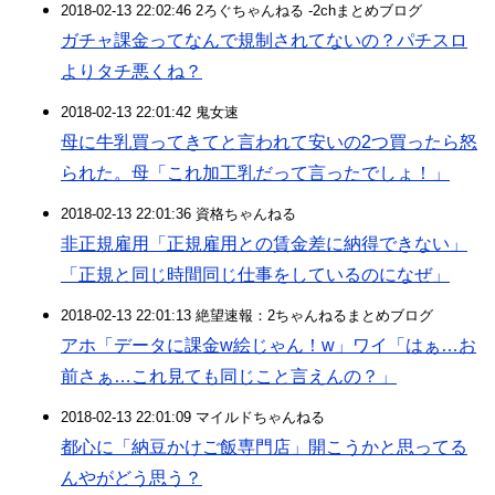
2018-02-13 22:02:46 2ろぐちゃんねる -2chまとめブログ
ガチャ課金ってなんで規制されてないの？パチスロ
よりタチ悪くね？
2018-02-13 22:01:42 鬼女速
母に牛乳買ってきてと言われて安いの2つ買ったら怒
られた。母「これ加工乳だって言ったでしょ！」
2018-02-13 22:01:36 資格ちゃんねる
非正規雇用「正規雇用との賃金差に納得できない」
「正規と同じ時間同じ仕事をしているのになぜ」
2018-02-13 22:01:13 絶望速報：2ちゃんねるまとめブログ
アホ「データに課金w絵じゃん！w」ワイ「はぁ…お
前さぁ…これ見ても同じこと言えんの？」
2018-02-13 22:01:09 マイルドちゃんねる
都心に「納豆かけご飯専門店」開こうかと思ってる
んやがどう思う？