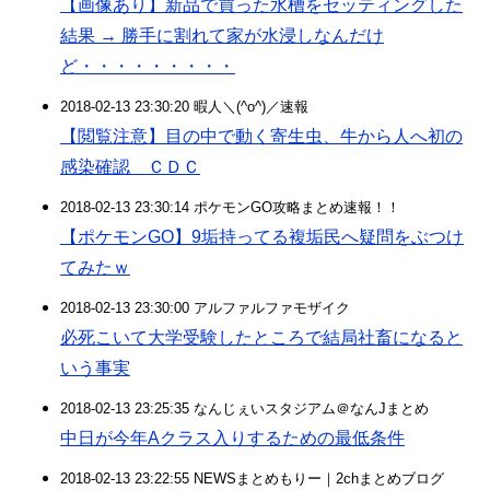
【画像あり】新品で買った水槽をセッティングした
結果 → 勝手に割れて家が水浸しなんだけ
ど・・・・・・・・・
2018-02-13 23:30:20 暇人＼(^o^)／速報
【閲覧注意】目の中で動く寄生虫、牛から人へ初の
感染確認 ＣＤＣ
2018-02-13 23:30:14 ポケモンGO攻略まとめ速報！！
【ポケモンGO】9垢持ってる複垢民へ疑問をぶつけ
てみたｗ
2018-02-13 23:30:00 アルファルファモザイク
必死こいて大学受験したところで結局社畜になると
いう事実
2018-02-13 23:25:35 なんじぇいスタジアム＠なんJまとめ
中日が今年Aクラス入りするための最低条件
2018-02-13 23:22:55 NEWSまとめもりー｜2chまとめブログ