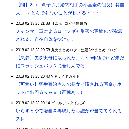
【闇】2ch「眞子さま婚約相手の小室圭の祖父は韓国
人」→ とんでもないことが起きる・・・
2018-02-13 23:21:38 【2ch】コピペ情報局
ミャンマー軍によるロヒンギャ集落の更地化が確認
される。存在自体を抹消か。
2018-02-13 23:20:58 鬼女まとめログ｜生活2chまとめブログ
【悪夢】夫を実母に取られた。もう5年経つけど未だ
にフラッシュバックに苦しんでる
2018-02-13 23:20:40 VIPワイドガイド
【可愛い】羽生善治さんの長女と噂される画像がネ
ットに出回るｗｗｗ（画像あり）
2018-02-13 23:20:14 ゴールデンタイムズ
いらすとやで漫画を再現したら誰かが当ててくれる
スレ