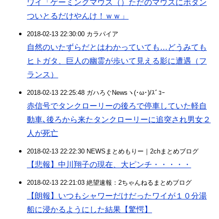
ワイ「ゲーミングマウス（）ただのマウスにボタン
ついとるだけやんけ！ｗｗ」
2018-02-13 22:30:00 カラパイア
自然のいたずらだとはわかっていても…どうみても
ヒトガタ、巨人の幽霊が歩いて見える影に遭遇（フ
ランス）
2018-02-13 22:25:48 ガハろぐNewsヽ(･ω･)/ｽﾞｺｰ
赤信号でタンクローリーの後ろで停車していた軽自
動車､後ろから来たタンクローリーに追突され男女２
人が死亡
2018-02-13 22:22:30 NEWSまとめもりー｜2chまとめブログ
【悲報】中川翔子の現在、大ピンチ・・・・・
2018-02-13 22:21:03 絶望速報：2ちゃんねるまとめブログ
【朗報】いつもシャワーだけだったワイが１０分湯
船に浸かるようにした結果【驚愕】