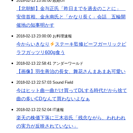
2018-02-13 23:00:00 政経ch
【北朝鮮】金与正氏「昨日までを過去のことに」
安倍首相、金永南氏と「かなり長く」会話 五輪開
催地の知事明かす
2018-02-13 23:00:00 お料理速報
今からいきなり
ステーキ監修ビーフガーリックピ
ラフガッツリ600g食う
2018-02-13 22:58:41 アンダーワールド
【画像】羽生善治の長女、舞花さんまあまあ可愛い
2018-02-13 22:57:03 Sound Field
今はヒット曲一曲だけ買ってDLする時代だから捨て
曲の多いCDなんて買わないよなぁ
2018-02-13 22:52:04 IT速報
楽天の株価下落に三木谷氏「残念ながら、われわれ
の実力が反映されていない」