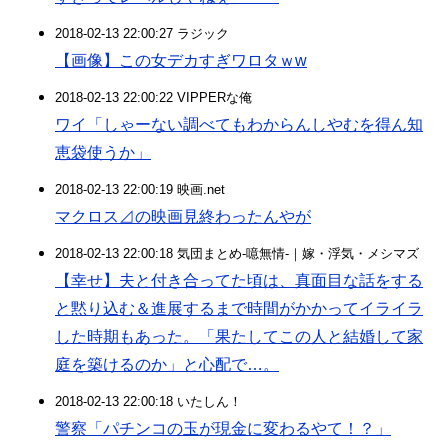
2018-02-13 22:00:27 ラジック
【画像】この女デカすぎワロタｗw
2018-02-13 22:00:22 VIPPERな俺
ワイ「しゃーない調べてもわからんしやむを得ん知
恵袋使うか」
2018-02-13 22:00:19 映画.net
マクロス⊿の映画見終わったんやが
2018-02-13 22:00:18 気団まとめ-噫無情-｜嫁・浮気・メシマズ
【幸せ】夫と付き合ってた頃は、真面目な話をする
と黙り込む＆進展するまで時間がかかってイライラ
した時期もあった。「果たしてこの人と結婚して家
庭を築けるのか」と心配で…。
2018-02-13 22:00:18 いたしん！
警察「パチンコの玉が現金に変わるやて！？」