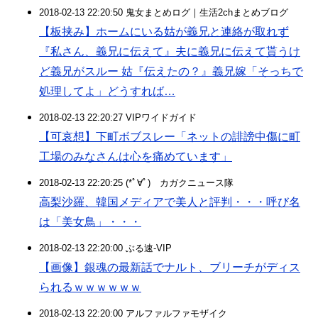
2018-02-13 22:20:50 鬼女まとめログ｜生活2chまとめブログ
【板挟み】ホームにいる姑が義兄と連絡が取れず
『私さん、義兄に伝えて』夫に義兄に伝えて貰うけ
ど義兄がスルー 姑『伝えたの？』義兄嫁「そっちで
処理してよ」どうすれば…
2018-02-13 22:20:27 VIPワイドガイド
【可哀想】下町ボブスレー「ネットの誹謗中傷に町
工場のみなさんは心を痛めています」
2018-02-13 22:20:25 (*ﾟ∀ﾟ)ゞカガクニュース隊
高梨沙羅、韓国メディアで美人と評判・・・呼び名
は「美女鳥」・・・
2018-02-13 22:20:00 ぶる速-VIP
【画像】銀魂の最新話でナルト、ブリーチがディス
られるｗｗｗｗｗｗ
2018-02-13 22:20:00 アルファルファモザイク