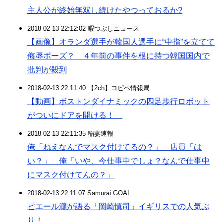
主人公が終始無双し続けたやつっておるか?
2018-02-13 22:12:02 暇つぶしニュース
【画像】オランダ選手が韓国人選手に“中指”を立てて
侮辱ポーズ？ ４年前の事件を根に持つ韓国国内で
批判が殺到
2018-02-13 22:11:40 【2ch】コピペ情報局
【動画】ボストンダイナミックの四足歩行ロボット
がついにドアを開ける！
2018-02-13 22:11:35 稲妻速報
俺「ねえなんでマスク付けてるの？」 店員「は
い？」 俺「いや、今仕事中でしょ？なんで仕事中
にマスク付けてんの？」
2018-02-13 22:11:07 Samurai GOAL
ピエール瀧が語る「岡崎慎司」イギリスでの人気ぶ
り！