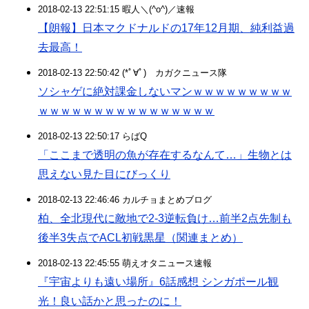
2018-02-13 22:51:15 暇人＼(^o^)／速報
【朗報】日本マクドナルドの17年12月期、純利益過
去最高！
2018-02-13 22:50:42 (*ﾟ∀ﾟ)ゞカガクニュース隊
ソシャゲに絶対課金しないマンｗｗｗｗｗｗｗｗｗ
ｗｗｗｗｗｗｗｗｗｗｗｗｗｗｗｗ
2018-02-13 22:50:17 らばQ
「ここまで透明の魚が存在するなんて…」生物とは
思えない見た目にびっくり
2018-02-13 22:46:46 カルチョまとめブログ
柏、全北現代に敵地で2-3逆転負け…前半2点先制も
後半3失点でACL初戦黒星（関連まとめ）
2018-02-13 22:45:55 萌えオタニュース速報
『宇宙よりも遠い場所』6話感想 シンガポール観
光！良い話かと思ったのに！