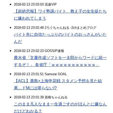
2018-02-13 23:03:03 流速VIP
【超絶悲報】ワイ塾講バイト、教え子の女生徒たち
に嫌われてしまう
2018-02-13 23:02:48 2ろぐちゃんねる -2chまとめブログ
バイト先に自信たっぷりのバイトのおっさんがいた
んだ
2018-02-13 23:02:23 GOSSIP速報
農水省「文書作成ソフトを一太郎からワードに統一
するぞ！」 各省庁「ｗｗｗｗｗｗｗｗｗｗｗ」
2018-02-13 23:01:51 Samurai GOAL
【ACL】鹿島×上海申花戦 スタメン予想を見た結
果…ドMには堪らない!?
2018-02-13 23:01:39 資格ちゃんねる
このまま凡人なまま一生過ごすのがほんとに嫌なん
だけどわかる？