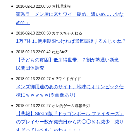
2018-02-13 22:00:58 お料理速報
家系ラーメン屋に来たワイ「硬め、濃いめ……少な
めで」
2018-02-13 22:00:50 カオスちゃんねる
1万円札に使用期限つければ景気回復するんじゃね？
2018-02-13 22:00:42 ねたAtoZ
【子どもの貧困】低所得世帯、７割が塾通い断念
民間団体調査
2018-02-13 22:00:27 VIPワイドガイド
メンズ御用達のあのサイト、地味にオリンピック仕
様にｗｗｗｗｗ(※画像あり)
2018-02-13 22:00:27 オレ的ゲーム速報＠刃
【悲報】Steam版『ドラゴンボール ファイターズ』
のプレイヤー数が発売日から約◯◯％も減少！減り
すぎってレベルじゃねぇ・・・