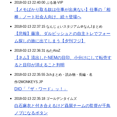
2018-02-13 22:40:00 ぶる速-VIP
【メモばかり取る奴は仕事が出来ない】仕事の「相
棒」ノート社会人向け、続々登場へ
2018-02-13 22:37:15 なんじぇいスタジアム＠なんJまとめ
【悲報】藤浪、ダルビッシュとの自主トレでフォー
ム探しの旅に出てしまう【夕刊フジ】
2018-02-13 22:36:31 ねたAtoZ
【ネム】流出したNEMの目印、小分けにして転売す
ると目印が消えること判明
2018-02-13 22:35:55 2chまとめ・読み物・長編・名
作/2MONKEYS.JP
DIO「『ザ・ワード』ッ！」
2018-02-13 22:35:18 ゴールデンタイムズ
白石麻衣と付き合えるけど贔屓チームの監督が千鳥
ノブになるボタン