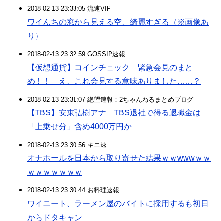
2018-02-13 23:33:05 流速VIP
ワイんちの窓から見える空、綺麗すぎる（※画像あ
り）
2018-02-13 23:32:59 GOSSIP速報
【仮想通貨】コインチェック 緊急会見のまと
め！！ え、これ会見する意味ありました……？
2018-02-13 23:31:07 絶望速報：2ちゃんねるまとめブログ
【TBS】安東弘樹アナ TBS退社で得る退職金は
「上乗せ分」含め4000万円か
2018-02-13 23:30:56 キニ速
オナホールを日本から取り寄せた結果ｗｗwwwｗｗ
ｗｗｗｗｗｗｗ
2018-02-13 23:30:44 お料理速報
ワイニート、ラーメン屋のバイトに採用するも初日
からドタキャン