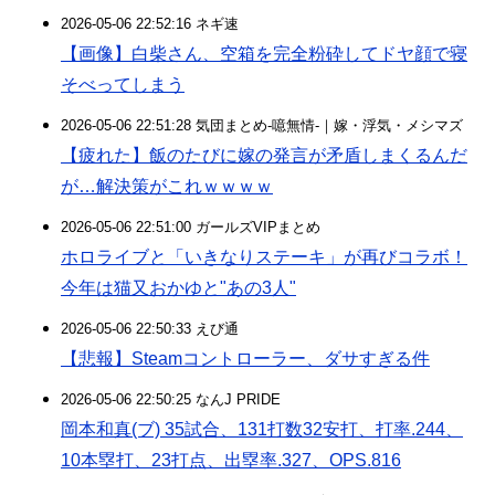
2026-05-06 22:52:16 ネギ速
【画像】白柴さん、空箱を完全粉砕してドヤ顔で寝
そべってしまう
2026-05-06 22:51:28 気団まとめ-噫無情-｜嫁・浮気・メシマズ
【疲れた】飯のたびに嫁の発言が矛盾しまくるんだ
が…解決策がこれｗｗｗｗ
2026-05-06 22:51:00 ガールズVIPまとめ
ホロライブと「いきなりステーキ」が再びコラボ！
今年は猫又おかゆと"あの3人"
2026-05-06 22:50:33 えび通
【悲報】Steamコントローラー、ダサすぎる件
2026-05-06 22:50:25 なんJ PRIDE
岡本和真(ブ) 35試合、131打数32安打、打率.244、
10本塁打、23打点、出塁率.327、OPS.816