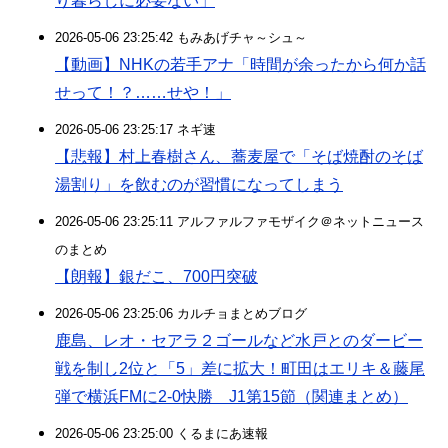
り暮らしに必要ない」
2026-05-06 23:25:42 もみあげチャ～シュ～
【動画】NHKの若手アナ「時間が余ったから何か話
せって！？……せや！」
2026-05-06 23:25:17 ネギ速
【悲報】村上春樹さん、蕎麦屋で「そば焼酎のそば
湯割り」を飲むのが習慣になってしまう
2026-05-06 23:25:11 アルファルファモザイク＠ネットニュース
のまとめ
【朗報】銀だこ、700円突破
2026-05-06 23:25:06 カルチョまとめブログ
鹿島、レオ・セアラ２ゴールなど水戸とのダービー
戦を制し2位と「5」差に拡大！町田はエリキ＆藤尾
弾で横浜FMに2-0快勝 J1第15節（関連まとめ）
2026-05-06 23:25:00 くるまにあ速報