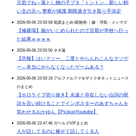
元気でね～落とし物の子ブタ「トントン」新しい飼
い主の元へ 警察が保護,期限過ぎ引き取り手決定
2026-05-06 23:50:58 気団まとめ-噫無情-｜嫁・浮気・メシマズ
【修羅場】娘がいじめられたので旦那が学校へ行っ
た結果ｗｗｗｗ
2026-05-06 23:50:50 ネギ速
【悲報】はいクソー、二度とやらんわこんなクソゲ
ー←本当にやらなくなったゲームある？
2026-05-06 23:50:19 アルファルファモザイク＠ネットニュース
のまとめ
【ホロライブ切り抜き】永遠と存在しない台詞の呪
詛を言い続けることでインポスターのあずちゃんを
笑わせるおかゆん【PickupYoutube】
2026-05-06 23:47:46 ガールズVIPまとめ
人が話してるのに被せて話してくる人