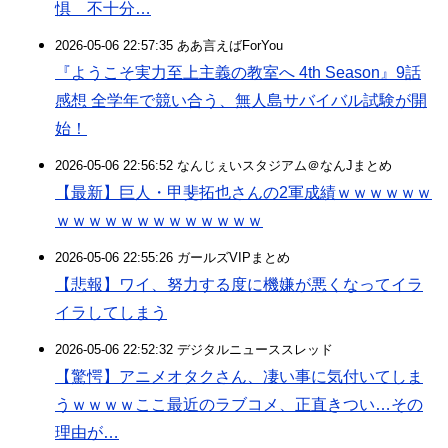
惧 不十分…
2026-05-06 22:57:35 ああ言えばForYou
『ようこそ実力至上主義の教室へ 4th Season』9話
感想 全学年で競い合う、無人島サバイバル試験が開
始！
2026-05-06 22:56:52 なんじぇいスタジアム＠なんJまとめ
【最新】巨人・甲斐拓也さんの2軍成績ｗｗｗｗｗｗ
ｗｗｗｗｗｗｗｗｗｗｗｗｗ
2026-05-06 22:55:26 ガールズVIPまとめ
【悲報】ワイ、努力する度に機嫌が悪くなってイラ
イラしてしまう
2026-05-06 22:52:32 デジタルニューススレッド
【驚愕】アニメオタクさん、凄い事に気付いてしま
うｗｗｗｗここ最近のラブコメ、正直きつい…その
理由が…