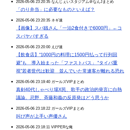
2026-05-06 23:20:35 なんじぇいスタジアム＠なんJまとめ
「のり弁当」に必要なものといえば？
2026-05-06 23:20:35 ネギ速
【画像】スパ銭さん「一泊2食付きで6000円」←コ
スパヤバすぎる
2026-05-06 23:20:00 えび速
【飲食店】“1000円の料理に1500円払って行列回
避”も 導入始まった「ファストパス」 “タイパ重
視”若者世代は歓迎 並んでいた常連客が離れる恐れ
2026-05-06 23:19:40 ガールズVIPまとめ
真剣40代しゃべり場X民、歌手の政治的発言に白熱
議論。忌野、斉藤和義の反原発はどう思うか
2026-05-06 23:18:22 ガールズVIPまとめ
叫び声が上手い声優さん
2026-05-06 23:18:11 VIPPERな俺