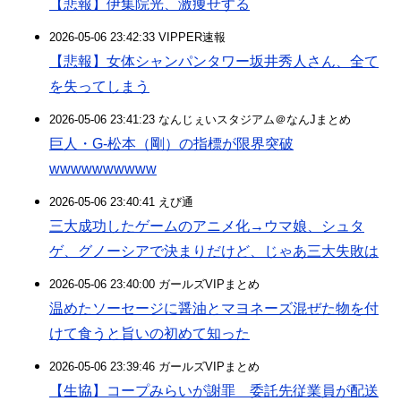
【悲報】伊集院光、激痩せする
2026-05-06 23:42:33 VIPPER速報
【悲報】女体シャンパンタワー坂井秀人さん、全て
を失ってしまう
2026-05-06 23:41:23 なんじぇいスタジアム＠なんJまとめ
巨人・G-松本（剛）の指標が限界突破
wwwwwwwwww
2026-05-06 23:40:41 えび通
三大成功したゲームのアニメ化→ウマ娘、シュタ
ゲ、グノーシアで決まりだけど、じゃあ三大失敗は
2026-05-06 23:40:00 ガールズVIPまとめ
温めたソーセージに醤油とマヨネーズ混ぜた物を付
けて食うと旨いの初めて知った
2026-05-06 23:39:46 ガールズVIPまとめ
【生協】コープみらいが謝罪 委託先従業員が配送