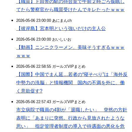
【職質】ド田舎の駅の待合室で午前２時ごろ仮眠し
てたら警察官から職質受けたんでキレたったｗｗｗ
2026-05-06 23:00:00 あにまんch
【彼岸島】宮本明という強いだけの主人公
2026-05-06 23:00:00 おいしいお
【動画】ニンニクラーメン、美味そうすぎるｗｗｗ
ｗｗｗ
2026-05-06 22:58:55 ガールズVIPまとめ
【国際】中国でまん延…若者の“寝そべり”は「海外反
中勢力の洗脳」と情報機関 国内の不満を外に、働
く意欲促す?
2026-05-06 22:57:43 ガールズVIPまとめ
市立病院で職員の4割が「退職したい」 突然の方針
表明に「あまりに突然。行政から見放されたような
思い」 指定管理者制度の導入で待遇面の悪化を危