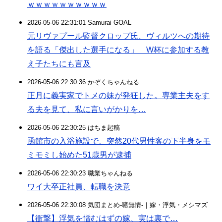
ｗｗｗｗｗｗｗｗｗｗ
2026-05-06 22:31:01 Samurai GOAL
元リヴァプール監督クロップ氏、ヴィルツへの期待
を語る「傑出した選手になる」 W杯に参加する教
え子たちにも言及
2026-05-06 22:30:36 かぞくちゃんねる
正月に義実家でトメの妹が発狂した。専業主夫をす
る夫を見て、私に言いがかりを…
2026-05-06 22:30:25 はちま起稿
函館市の入浴施設で、突然20代男性客の下半身をモ
ミモミし始めた51歳男が逮捕
2026-05-06 22:30:23 職業ちゃんねる
ワイ大卒正社員、転職を決意
2026-05-06 22:30:08 気団まとめ-噫無情-｜嫁・浮気・メシマズ
【衝撃】浮気を憎むはずの嫁、実は裏で…