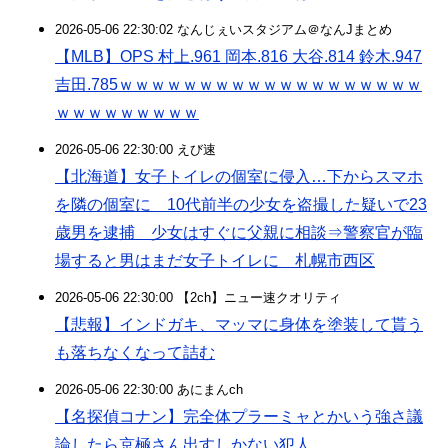
2026-05-06 22:30:02 なんじぇいスタジアム＠なんJまとめ
【MLB】OPS 村上.961 岡本.816 大谷.814 鈴木.947
吉田.785ｗｗｗｗｗｗｗｗｗｗｗｗｗｗｗｗｗｗｗ
ｗｗｗｗｗｗｗｗｗ
2026-05-06 22:30:00 えび速
【北海道】女子トイレの個室に侵入…下からスマホ
を隣の個室に 10代前半の少女を盗撮した疑いで23
歳男を逮捕 少女はすぐに父親に相談⇒警察官が臨
場すると男はまだ女子トイレに 札幌市西区
2026-05-06 22:30:00 【2ch】ニュー速クオリティ
【悲報】インドガキ、マッマに身体を塗装して貰う
も落ちなくなって詰む
2026-05-06 22:30:00 あにまんch
【名探偵コナン】完全体プラーミャとかいう強さ議
論したら京極さん出すしかない犯人