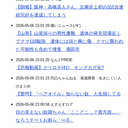
【朗報】阪神・高橋遥人さん、左腕史上初の3試合連
続完封を達成してしまう
2026-05-06 23:01:29 痛いニュース(ﾉ∀`)
【山形】山菜採りの男性遭難 遺体の発見現場近く
でクマ1頭駆除 遺体には頭と腕に傷 クマに襲われ
た可能性も含めて捜査 酒田市
2026-05-06 23:01:25 なんJ PRIDE
【悲報動画】クリロナ(41)、キングカズ化?
2026-05-06 23:01:23 凹凸ちゃんねる 発達障害・生きにくい人
のまとめ
【驚愕】『ヘアオイル』知らない奴、人生損してる
2026-05-06 23:00:58 えすえすログ
目の見えない奴隷ちゃん「ここどこ…？貴方誰…」
なろうチートお前ら「>>3」