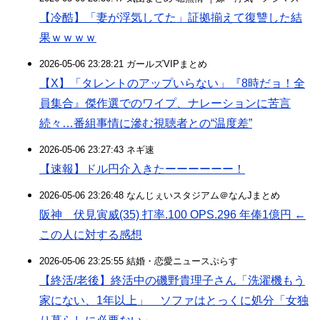
【冷酷】「妻が浮気してた」証拠揃えて復讐した結
果ｗｗｗｗ
2026-05-06 23:28:21 ガールズVIPまとめ
【X】「タレントのアップいらない」『8時だョ！全
員集合』傑作選でのワイプ、ナレーションに苦言
続々…番組事情に滲む視聴者との“温度差”
2026-05-06 23:27:43 ネギ速
【速報】ドル円介入きたーーーーーー！
2026-05-06 23:26:48 なんじぇいスタジアム＠なんJまとめ
阪神 伏見寅威(35) 打率.100 OPS.296 年俸1億円 ←
この人に対する感想
2026-05-06 23:25:55 結婚・恋愛ニュースぷらす
【終活/老後】終活中の磯野貴理子さん「洗濯機もう
家にない、1年以上」 ソファはとっくに処分「女独