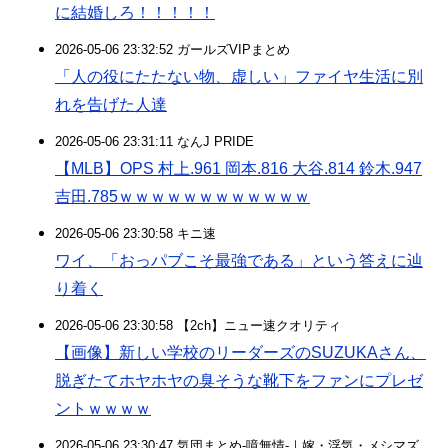
に結婚しろ！！！！！
2026-05-06 23:32:52 ガールズVIPまとめ
「人の役にたたない物、虚しい」ファイヤ生活に別
れを告げた人達
2026-05-06 23:31:11 なんJ PRIDE
【MLB】OPS 村上.961 岡本.816 大谷.814 鈴木.947
吉田.785ｗｗｗｗｗｗｗｗｗｗｗｗ
2026-05-06 23:30:58 キニ速
ワイ、「おっパブこそ最強である」という答えに辿
り着く
2026-05-06 23:30:58 【2ch】ニュー速クオリティ
【画像】新しい学校のリーダーズのSUZUKAさん、
脱ぎたてホヤホヤの臭そうな靴下をファンにプレゼ
ントｗｗｗｗ
2026-05-06 23:30:47 気団まとめ-噫無情-｜嫁・浮気・メシマズ