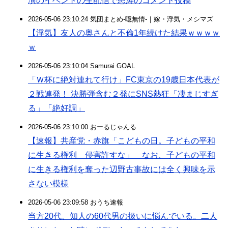
演のイベントの生配信で怒涛のコメント投稿
2026-05-06 23:10:24 気団まとめ-噫無情-｜嫁・浮気・メシマズ
【浮気】友人の奥さんと不倫1年続けた結果ｗｗｗｗ
ｗ
2026-05-06 23:10:04 Samurai GOAL
「Ｗ杯に絶対連れて行け」FC東京の19歳日本代表が
２戦連発！ 決勝弾含む２発にSNS熱狂「凄まじすぎ
る」「絶好調」
2026-05-06 23:10:00 おーるじゃんる
【速報】共産党・赤旗「こどもの日。子どもの平和
に生きる権利 侵害許すな」 なお、子どもの平和
に生きる権利を奪った辺野古事故には全く興味を示
さない模様
2026-05-06 23:09:58 おうち速報
当方20代、知人の60代男の扱いに悩んでいる。二人