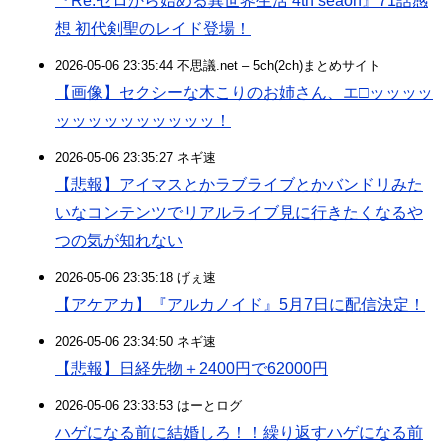
『Re:ゼロから始める異世界生活 4th seaon』71話感
想 初代剣聖のレイド登場！
2026-05-06 23:35:44 不思議.net – 5ch(2ch)まとめサイト
【画像】セクシーな木こりのお姉さん、エ□ッッッッ
ッッッッッッッッッッ！
2026-05-06 23:35:27 ネギ速
【悲報】アイマスとかラブライブとかバンドリみた
いなコンテンツでリアルライブ見に行きたくなるや
つの気が知れない
2026-05-06 23:35:18 げぇ速
【アケアカ】『アルカノイド』5月7日に配信決定！
2026-05-06 23:34:50 ネギ速
【悲報】日経先物＋2400円で62000円
2026-05-06 23:33:53 はーとログ
ハゲになる前に結婚しろ！！繰り返すハゲになる前