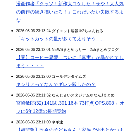
漫画作者「クッソ！新作大コケした！せや！大人気
の前作の続き描いたろ！」これだいたい失敗するよ
な
2026-05-06 23:13:24 ダイエット速報＠2ちゃんねる
「キットカットの量が多くて太りそう…」
2026-05-06 23:12:01 NEWSまとめもりー｜2chまとめブログ
【闇】コーヒー界隈、ついに『真実』が暴かれてし
まう・・・・
2026-05-06 23:12:00 ゴールデンタイムズ
キシリアってなんでギレン殺したの？
2026-05-06 23:11:32 なんじぇいスタジアム＠なんJまとめ
宮崎敏郎(32) 141試 .301 16本 73打点 OPS.808 ←オ
フに6年12億の長期契約
2026-05-06 23:11:00 ネギ速
【超悲報】昨今の子どもさん「家族で外出とかつま