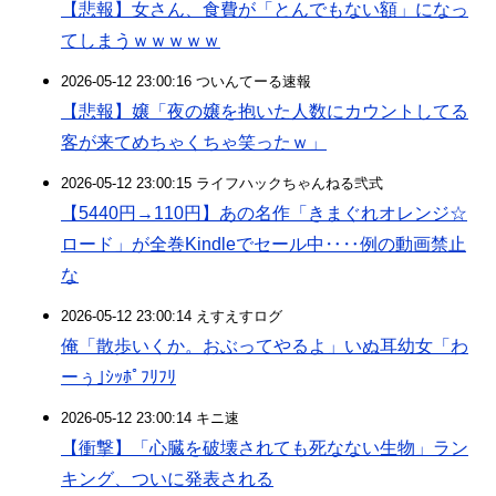
【悲報】女さん、食費が「とんでもない額」になっ
てしまうｗｗｗｗｗ
2026-05-12 23:00:16 ついんてーる速報
【悲報】嬢「夜の嬢を抱いた人数にカウントしてる
客が来てめちゃくちゃ笑ったｗ」
2026-05-12 23:00:15 ライフハックちゃんねる弐式
【5440円→110円】あの名作「きまぐれオレンジ☆
ロード」が全巻Kindleでセール中‥‥例の動画禁止
な
2026-05-12 23:00:14 えすえすログ
俺「散歩いくか。おぶってやるよ」いぬ耳幼女「わ
ーぅ｣ｼｯﾎﾟﾌﾘﾌﾘ
2026-05-12 23:00:14 キニ速
【衝撃】「心臓を破壊されても死なない生物」ラン
キング、ついに発表される