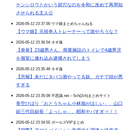
ケンシロウとかいう節穴なのを令和に改めて再周知
させられる主人公
2026-05-12 23:37:00 ウマ娘まとめちゃんねる
【ウマ娘】元祖奇人トレーナーって誰やろうな？
2026-05-12 23:36:54 ネギ速
【発覚】23歳男さん、商業施設のトイレで4歳男児
を個室に連れ込み逮捕されてしまう
2026-05-12 23:35:48 ネギ速
【悲報】未だにタバコ酒やってる奴、ガチで頭が悪
すぎる
2026-05-12 23:35:09 不思議.net – 5ch(2ch)まとめサイト
美空ひばり「おとうちゃん小林旭がほしい」、山口
組三代目組長「よっしゃ」、昭和ヤバすぎ⇒！！
2026-05-12 23:34:55 ガールズVIPまとめ