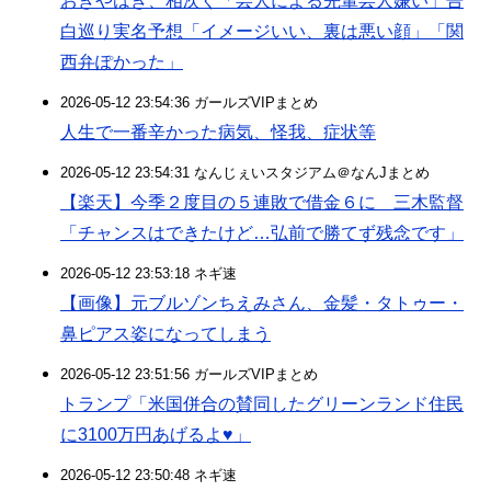
おぎやはぎ、相次ぐ「芸人による先輩芸人嫌い」告
白巡り実名予想「イメージいい、裏は悪い顔」「関
西弁ぽかった」
2026-05-12 23:54:36 ガールズVIPまとめ
人生で一番辛かった病気、怪我、症状等
2026-05-12 23:54:31 なんじぇいスタジアム＠なんJまとめ
【楽天】今季２度目の５連敗で借金６に 三木監督
「チャンスはできたけど…弘前で勝てず残念です」
2026-05-12 23:53:18 ネギ速
【画像】元ブルゾンちえみさん、金髪・タトゥー・
鼻ピアス姿になってしまう
2026-05-12 23:51:56 ガールズVIPまとめ
トランプ「米国併合の賛同したグリーンランド住民
に3100万円あげるよ♥」
2026-05-12 23:50:48 ネギ速