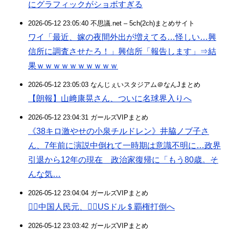
にグラフィックがショボすぎる
2026-05-12 23:05:40 不思議.net – 5ch(2ch)まとめサイト
ワイ「最近、嫁の夜間外出が増えてる…怪しい…興
信所に調査させたろ！」興信所「報告します」⇒結
果ｗｗｗｗｗｗｗｗｗｗ
2026-05-12 23:05:03 なんじぇいスタジアム＠なんJまとめ
【朗報】山﨑康晃さん、ついに名球界入りへ
2026-05-12 23:04:31 ガールズVIPまとめ
《38キロ激やせの小泉チルドレン》井脇ノブ子さ
ん、7年前に演説中倒れて一時期は意識不明に…政界
引退から12年の現在 政治家復帰に「もう80歳。そ
んな気…
2026-05-12 23:04:04 ガールズVIPまとめ
中国人民元、USドル＄覇権打倒へ
2026-05-12 23:03:42 ガールズVIPまとめ