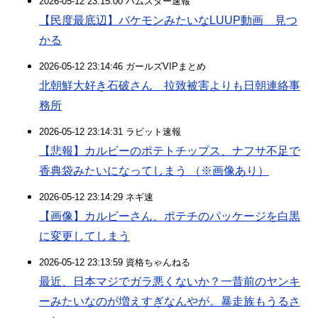
2026-05-12 23:15:00 ハムスター速報
【民度最底辺】バケモンみたいなLUUP動画 見つ
かる
2026-05-12 23:14:46 ガールズVIPまとめ
北朝鮮大好き石破さん 拉致被害よりも日朝連絡事
務所
2026-05-12 23:14:31 ラビット速報
【悲報】カルビーのポテトチップス、ナフサ不足で
香典袋みたいになってしまう （※画像あり）
2026-05-12 23:14:29 ネギ速
【画像】カルビーさん、ポテチのパッケージを白黒
に変更してしまう
2026-05-12 23:13:59 資格ちゃんねる
最近、日本マジでガラ悪くないか？一昔前のヤンキ
ーみたいなのが増えすぎなんやが。暴走族もうるさ