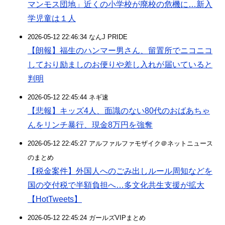
マンモス団地」近くの小学校が廃校の危機に…新入
学児童は１人
2026-05-12 22:46:34 なんJ PRIDE
【朗報】福生のハンマー男さん、留置所でニコニコ
しており励ましのお便りや差し入れが届いていると
判明
2026-05-12 22:45:44 ネギ速
【悲報】キッズ4人、面識のない80代のおばあちゃ
んをリンチ暴行、現金8万円を強奪
2026-05-12 22:45:27 アルファルファモザイク＠ネットニュース
のまとめ
【税金案件】外国人へのごみ出しルール周知などを
国の交付税で半額負担へ…多文化共生支援が拡大
【HotTweets】
2026-05-12 22:45:24 ガールズVIPまとめ