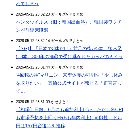
れてしまう
2026-05-12 23:32:23 ガールズVIPまとめ
ハンタウイルス（旧：韓国出血熱）、韓国製ワクチ
ンが前臨床段階
2026-05-12 23:32:14 ガールズVIPまとめ
【(•⊖•)】「日本で3体だけ」前足の指が5本、後ろ足
は3本…300年の酒蔵で受け継がれたカッパのミイラ
2026-05-12 23:31:44 ガールズVIPまとめ
“4回転の神”マリニン、来季休養の可能性「少し休み
を取りたい」 五輪公式サイトが報じる「正直言っ
て…」
2026-05-12 23:31:09 かせまと！
【相場】日銀、6月にも追加利上げか ただし米CPI
も市場予想を上回りFRBも年内利上げ可能性 ドル
円は157円台後半を推移