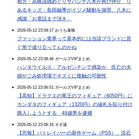
相方・高橋茂雄めぐりサバンナ八木が再び仲介 り
あるキッズ・長田融季がイジメ騒動を謝罪、八木に
感謝「お電話まで頂き」
2026-05-12 23:09:17 おうち速報
ファッション業界って基本的には当該ブランドに貢
ぐ形で成り立ってんのかね
2026-05-12 23:08:46 ガールズVIPまとめ
ハンタウイルス アルゼンチンで感染か 氏亡の夫
婦がごみ処理場でネズミに接触の可能性
2026-05-12 23:06:51 ガールズVIPまとめ
【高知】ドラクエの竜王のフィギュア（6050円）に
カンダタのフィギュア（1320円）の値札を貼り付け
購入しようとする 49歳男を逮捕
2026-05-12 23:06:16 ネギ速
【悲報】パトレイバーの新作ゲーム（PS5）、流石