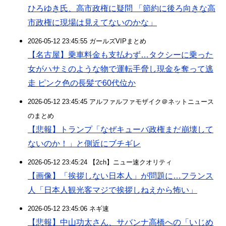
ひろゆき氏、高市政権に疑問 「節約に後ろ向きな高
市政権に現場は見えてないのかな」
2026-05-12 23:45:55 ガールズVIPまとめ
【名古屋】乗車料金も支払わず…タクシーに乗った
女がハサミのような物で運転手脅し現金を奪って逃
走 ピンク色の長髪で60代位か
2026-05-12 23:45:45 アルファルファモザイク＠ネットニュース
のまとめ
【悲報】トランプ「なぜキューバ政権まだ崩壊して
ないのか！」と側近にブチギレ
2026-05-12 23:45:24 【2ch】ニュー速クオリティ
【画像】「挨拶しない日本人」が問題に…フランス
人「日本人観光客マジで挨拶しねえから怖い」
2026-05-12 23:45:06 ネギ速
【悲報】中山功太さん、サバンナ高橋への「いじめ