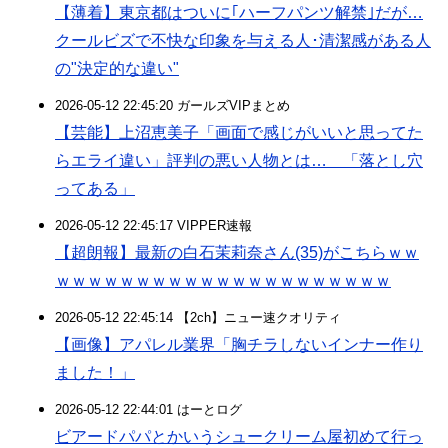
【薄着】東京都はついに｢ハーフパンツ解禁｣だが…
クールビズで不快な印象を与える人･清潔感がある人
の"決定的な違い"
2026-05-12 22:45:20 ガールズVIPまとめ
【芸能】上沼恵美子「画面で感じがいいと思ってた
らエライ違い」評判の悪い人物とは… 「落とし穴
ってある」
2026-05-12 22:45:17 VIPPER速報
【超朗報】最新の白石茉莉奈さん(35)がこちらｗｗ
ｗｗｗｗｗｗｗｗｗｗｗｗｗｗｗｗｗｗｗｗｗ
2026-05-12 22:45:14 【2ch】ニュー速クオリティ
【画像】アパレル業界「胸チラしないインナー作り
ました！」
2026-05-12 22:44:01 はーとログ
ビアードパパとかいうシュークリーム屋初めて行っ