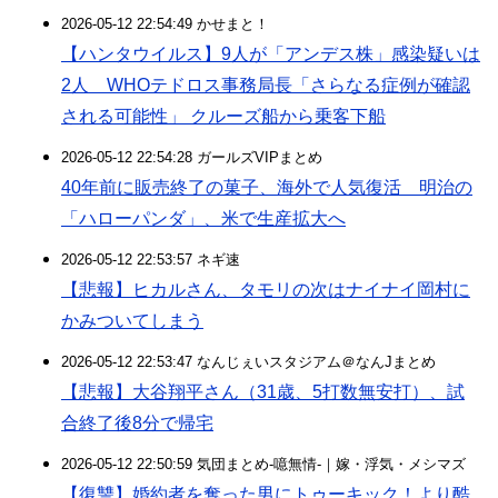
2026-05-12 22:54:49 かせまと！
【ハンタウイルス】9人が「アンデス株」感染疑いは
2人 WHOテドロス事務局長「さらなる症例が確認
される可能性」 クルーズ船から乗客下船
2026-05-12 22:54:28 ガールズVIPまとめ
40年前に販売終了の菓子、海外で人気復活 明治の
「ハローパンダ」、米で生産拡大へ
2026-05-12 22:53:57 ネギ速
【悲報】ヒカルさん、タモリの次はナイナイ岡村に
かみついてしまう
2026-05-12 22:53:47 なんじぇいスタジアム＠なんJまとめ
【悲報】大谷翔平さん（31歳、5打数無安打）、試
合終了後8分で帰宅
2026-05-12 22:50:59 気団まとめ-噫無情-｜嫁・浮気・メシマズ
【復讐】婚約者を奪った男にトゥーキック！より酷