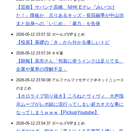
【芸能】サバンナ高橋、NHK Eテレ『みいつけ
た！』降板か 元りあるキッズ・長田融季が中山功
太と自身への「いじめ」「暴力」を告発
2026-05-12 23:57:32 ガールズVIPまとめ
【投資】基礎の「き」から分かる優しいトピ
2026-05-12 23:57:24 ネギ速
【朗報】高市さん「包装に使うインクは足りてる、
企業や業界の理解不足」
2026-05-12 23:56:08 アルファルファモザイク＠ネットニュース
のまとめ
【ホロライブ切り抜き】ころねとヴィヴィ、大声指
示ムーブがレポ組に流行ってしまい超カオスな事に
なってしまうｗｗｗ【PickupYoutube】
2026-05-12 23:54:37 ガールズVIPまとめ