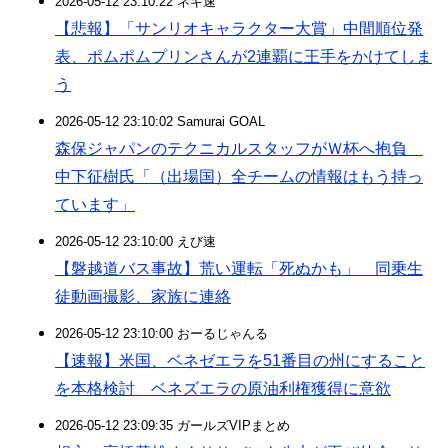
2026-05-12 23:10:22 ネギ速
【悲報】「サンリオキャラクター大賞」中間順位発
表、ポムポムプリンさんが2連覇に王手をかけてしま
う
2026-05-12 23:10:02 Samurai GOAL
森保ジャパンのテクニカルスタッフがＷ杯へ抱負
中下征樹氏「（出場国）全チームの情報はもう持っ
ています」
2026-05-12 23:10:00 えび速
【磐越道バス事故】荒い運転「死ぬかも」 同乗生
徒動画撮影、家族に連絡
2026-05-12 23:10:00 おーるじゃんる
【速報】米国、ベネゼエラを51番目の州にすること
を本格検討 ベネズエラの原油利権獲得に意欲
2026-05-12 23:09:35 ガールズVIPまとめ