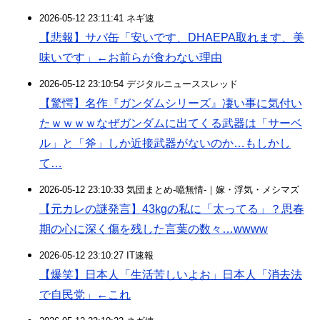
2026-05-12 23:11:41 ネギ速
【悲報】サバ缶「安いです、DHAEPA取れます、美
味いです」←お前らが食わない理由
2026-05-12 23:10:54 デジタルニューススレッド
【驚愕】名作『ガンダムシリーズ』凄い事に気付い
たｗｗｗｗなぜガンダムに出てくる武器は「サーベ
ル」と「斧」しか近接武器がないのか…もしかし
て…
2026-05-12 23:10:33 気団まとめ-噫無情-｜嫁・浮気・メシマズ
【元カレの謎発言】43kgの私に「太ってる」？思春
期の心に深く傷を残した言葉の数々…wwww
2026-05-12 23:10:27 IT速報
【爆笑】日本人「生活苦しいよお」日本人「消去法
で自民党」←これ