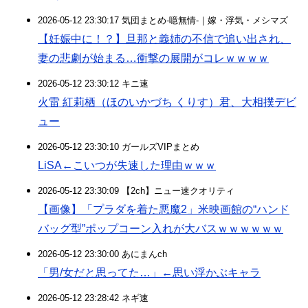
2026-05-12 23:30:17 気団まとめ-噫無情-｜嫁・浮気・メシマズ
【妊娠中に！？】旦那と義姉の不信で追い出され、
妻の悲劇が始まる…衝撃の展開がコレｗｗｗｗ
2026-05-12 23:30:12 キニ速
火雷 紅莉栖（ほのいかづち くりす）君、大相撲デビ
ュー
2026-05-12 23:30:10 ガールズVIPまとめ
LiSA←こいつが失速した理由ｗｗｗ
2026-05-12 23:30:09 【2ch】ニュー速クオリティ
【画像】「プラダを着た悪魔2」米映画館の“ハンド
バッグ型”ポップコーン入れが大バスｗｗｗｗｗｗ
2026-05-12 23:30:00 あにまんch
「男/女だと思ってた…」←思い浮かぶキャラ
2026-05-12 23:28:42 ネギ速