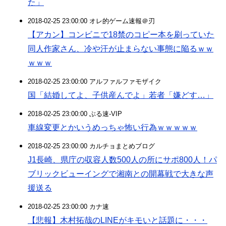
た」
2018-02-25 23:00:00 オレ的ゲーム速報＠刃
【アカン】コンビニで18禁のコピー本を刷っていた
同人作家さん、冷や汗が止まらない事態に陥るｗｗ
ｗｗｗ
2018-02-25 23:00:00 アルファルファモザイク
国「結婚してよ、子供産んでよ」若者「嫌どす…」
2018-02-25 23:00:00 ぶる速-VIP
車線変更とかいうめっちゃ怖い行為ｗｗｗｗｗ
2018-02-25 23:00:00 カルチョまとめブログ
J1長崎、県庁の収容人数500人の所にサポ800人！パ
ブリックビューイングで湘南との開幕戦で大きな声
援送る
2018-02-25 23:00:00 カナ速
【悲報】木村拓哉のLINEがキモいと話題に・・・