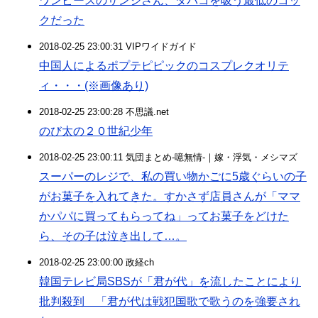
ワンピースのサンジさん、タバコを吸う最低のコッ
クだった
2018-02-25 23:00:31 VIPワイドガイド
中国人によるポプテピピックのコスプレクオリテ
ィ・・・(※画像あり)
2018-02-25 23:00:28 不思議.net
のび太の２０世紀少年
2018-02-25 23:00:11 気団まとめ-噫無情-｜嫁・浮気・メシマズ
スーパーのレジで、私の買い物かごに5歳ぐらいの子
がお菓子を入れてきた。すかさず店員さんが「ママ
かパパに買ってもらってね」ってお菓子をどけた
ら、その子は泣き出して…。
2018-02-25 23:00:00 政経ch
韓国テレビ局SBSが「君が代」を流したことにより
批判殺到 「君が代は戦犯国歌で歌うのを強要され