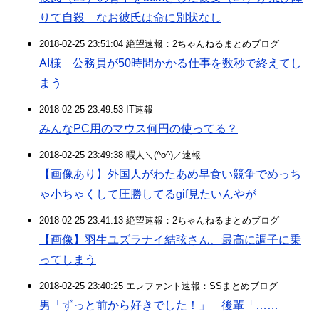
りて自殺 なお彼氏は命に別状なし
2018-02-25 23:51:04 絶望速報：2ちゃんねるまとめブログ
AI様 公務員が50時間かかる仕事を数秒で終えてし
まう
2018-02-25 23:49:53 IT速報
みんなPC用のマウス何円の使ってる？
2018-02-25 23:49:38 暇人＼(^o^)／速報
【画像あり】外国人がわたあめ早食い競争でめっち
ゃ小ちゃくして圧勝してるgif見たいんやが
2018-02-25 23:41:13 絶望速報：2ちゃんねるまとめブログ
【画像】羽生ユズラナイ結弦さん、最高に調子に乗
ってしまう
2018-02-25 23:40:25 エレファント速報：SSまとめブログ
男「ずっと前から好きでした！」 後輩「……