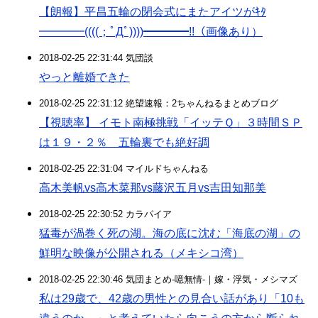
【朗報】平昌五輪の閉会式にまたアイツがｷﾀ
━━━━((((；ﾟДﾟ))))━━━━!!（画像あり）
2018-02-25 22:31:44 気団談
やっと離婚できた
2018-02-25 22:31:12 絶望速報：2ちゃんねるまとめブログ
【視聴率】 イモト南極挑戦「イッテＱ」３時間ＳＰ
は１９・２％ 五輪裏でも絶好調
2018-02-25 22:31:04 マイルドちゃんねる
高木美帆vs高木菜那vs藤沢五月vs吉田知那美
2018-02-25 22:30:52 カラパイア
猛毒が渦巻く死の湖。海の底に沈む「海底の湖」の
鮮明な映像が公開される（メキシコ湾）
2018-02-25 22:30:46 気団まとめ-噫無情-｜嫁・浮気・メシマズ
私は29歳で、42歳の男性との見合い話があり「10も