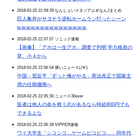
2018-02-25 22:09:29 なんじぇいスタジアム＠なんJまとめ
巨人亀井がサヨナラ逆転ホームラン打ったシーン
w.w.w.w.w.w.w.w.w.w.w.w.w.w.w.
2018-02-25 22:07:57 ソニック速報
【画像】「アホは一生アホ」調査で判明 学力格差の
芽、小４から
2018-02-25 22:06:54 痛いニュース(ﾉ∀`)
中国・習近平「ずっと俺がやる」憲法改正で国家主
席の任期撤廃へ
2018-02-25 22:05:30 ニュース30over
医者は他人の命を救う志があるなら時給800円でも
できるよな
2018-02-25 22:05:29 VIPPER速報
ワイ大学生「シコシコ…ゲームピコピコ…」同年代