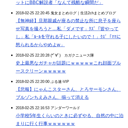
ットにBBC解説者「なんて残酷な瞬間だ」
2018-02-25 22:20:45 鬼女まとめログ｜生活2chまとめブログ
【無神経】旦那親戚が座るの禁止な所に息子を座ら
せ写真を撮ろうと…私「ダメです」ｸｽﾞ「皆やって
し」私「ﾙｰﾙを守れる子にしたいので！」ｸｽﾞ「ﾏﾏに
怒られるからやめよw」
2018-02-25 22:20:28 (*ﾟ∀ﾟ)ゞカガクニュース隊
史上最悪なガチャが話題にｗｗｗｗｗこれ顔面ブル
ースクリーンｗｗｗｗｗ
2018-02-25 22:20:00 ぶる速-VIP
【悲報】にゃんこスターさん、とろサーモンさん、
ブルゾンちえみさん、揃って消える
2018-02-25 22:16:53 アンダーワールド
小学校5年生くらいのときに必ずやる、自然の中に泊
まりに行く行事ｗｗｗｗｗｗ