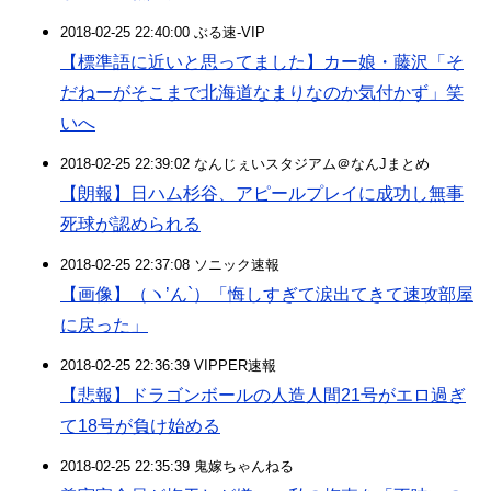
2018-02-25 22:40:00 ぶる速-VIP
【標準語に近いと思ってました】カー娘・藤沢「そ
だねーがそこまで北海道なまりなのか気付かず」笑
いへ
2018-02-25 22:39:02 なんじぇいスタジアム＠なんJまとめ
【朗報】日ハム杉谷、アピールプレイに成功し無事
死球が認められる
2018-02-25 22:37:08 ソニック速報
【画像】（ヽ’ん`）「悔しすぎて涙出てきて速攻部屋
に戻った」
2018-02-25 22:36:39 VIPPER速報
【悲報】ドラゴンボールの人造人間21号がエロ過ぎ
て18号が負け始める
2018-02-25 22:35:39 鬼嫁ちゃんねる