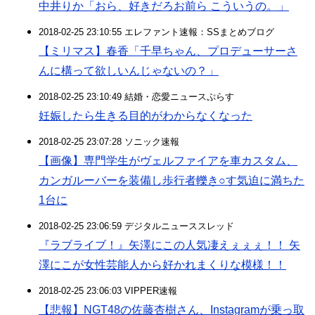
中井りか「おら、好きだろお前ら こういうの。」
2018-02-25 23:10:55 エレファント速報：SSまとめブログ
【ミリマス】春香「千早ちゃん、プロデューサーさ
んに構って欲しいんじゃないの？」
2018-02-25 23:10:49 結婚・恋愛ニュースぷらす
妊娠したら生きる目的がわからなくなった
2018-02-25 23:07:28 ソニック速報
【画像】専門学生がヴェルファイアを車カスタム、
カンガルーバーを装備し歩行者轢き○す気迫に満ちた
1台に
2018-02-25 23:06:59 デジタルニューススレッド
『ラブライブ！』矢澤にこの人気凄えぇぇぇ！！ 矢
澤にこが女性芸能人から好かれまくりな模様！！
2018-02-25 23:06:03 VIPPER速報
【悲報】NGT48の佐藤杏樹さん、Instagramが乗っ取