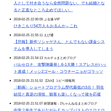
人として付き合うなら全然問題ない。でも結婚とな
ると正直なところ止めてほしい。
2018-02-25 22:00:00 ぶる速-VIP
ひきこもり54万人もおるんか←これ
2018-02-25 21:55:11 えび通
【悲報】新作ソシャゲさん、とんでもない課金シス
テムを導入してしまう
2018-02-25 21:54:13 カルチョまとめブログ
バルセロナ、攻撃陣爆発し6-1大勝！スアレスがハッ
ト達成！メッシ2ゴール・コウチーニョがゴラッソ
2018-02-25 21:51:52 【2ch】コピペ情報局
〈動画〉ショートプログラム歴代最低の3点！ 羽生
結弦と真逆の演技、観客も楽しくなって彼を応援
2018-02-25 21:51:07 絶望速報：2ちゃんねるまとめブログ
中学２年生でありながらＥカップバストのエロエロ