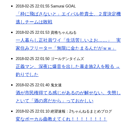
2018-02-25 22:01:55 Samurai GOAL
「枠に飛ばさないと」エイバル乾貴士、２度決定機
逃しチームは敗戦
2018-02-25 22:01:53 資格ちゃんねる
一人暮らし正社員ワイ「生活苦しいよお……」 実
家住みフリーター「無限に金たまるんだがｗｗ」
2018-02-25 22:01:50 ゴールデンタイムズ
正義マン、深夜に爆音を出した暴走族2人を殴る →
釣りでした
2018-02-25 22:01:40 鬼女速
酒が市民権得てる感じがあるのが解せない。失態し
といて「酒の席だから」っておかしい
2018-02-25 22:01:10 絶望速報：2ちゃんねるまとめブログ
変なボーカル曲教えてくれ！！！！！！！！