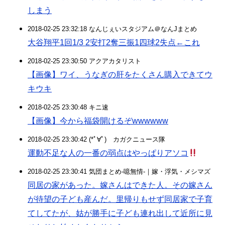
しまう
2018-02-25 23:32:18 なんじぇいスタジアム＠なんJまとめ
大谷翔平1回1/3 2安打2奪三振1四球2失点←これ
2018-02-25 23:30:50 アクアカタリスト
【画像】ワイ、うなぎの肝をたくさん購入できてウ
キウキ
2018-02-25 23:30:48 キニ速
【画像】今から福袋開けるぞwwwwww
2018-02-25 23:30:42 (*ﾟ∀ﾟ)ゞカガクニュース隊
運動不足な人の一番の弱点はやっぱりアソコ
2018-02-25 23:30:41 気団まとめ-噫無情-｜嫁・浮気・メシマズ
同居の家があった。嫁さんはできた人。その嫁さん
が待望の子ども産んだ。里帰りもせず同居家で子育
てしてたが、姑が勝手に子ども連れ出して近所に見