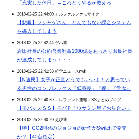
「充実した休日」←これどうやるか教えろ
2018-02-25 22:44:00 アルファルファモザイク
【悲報】ソシャゲさん、とんでもない課金システム
を導入してしまう
2018-02-25 22:42:44 ゲハ速
岩田社長の公約営業利益1000億をあっさり君島社長
が達成してしまう・・・
2018-02-25 22:41:53 哲学ニュースnwk
【N速民】女子が正直どうでもいいよ！と思ってい
る男性のコンプレックス『低身長』『髪』『学歴』
2018-02-25 22:40:59 エレファント速報：SSまとめブログ
【モバマスＳＳ】モバＰ「ウサミン星でお見合い」
2018-02-25 22:40:20 えび通
【噂】CC2開発のジョジョの新作がSwitchで発売
か？【40点確定】