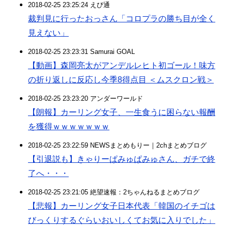
2018-02-25 23:25:24 えび通
裁判見に行ったおっさん「コロプラの勝ち目が全く
見えない」
2018-02-25 23:23:31 Samurai GOAL
【動画】森岡亮太がアンデルレヒト初ゴール！味方
の折り返しに反応し今季8得点目 ＜​ムスクロン戦＞
2018-02-25 23:23:20 アンダーワールド
【朗報】カーリング女子、一生食うに困らない報酬
を獲得ｗｗｗｗｗｗｗ
2018-02-25 23:22:59 NEWSまとめもりー｜2chまとめブログ
【引退説も】きゃりーぱみゅぱみゅさん、ガチで終
了へ・・・
2018-02-25 23:21:05 絶望速報：2ちゃんねるまとめブログ
【悲報】カーリング女子日本代表「韓国のイチゴは
びっくりするぐらいおいしくてお気に入りでした」