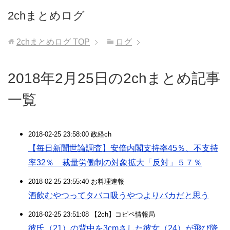
2chまとめログ
2chまとめログ
TOP
ログ
2018年2月25日の2chまとめ記事
一覧
2018-02-25 23:58:00 政経ch
【毎日新聞世論調査】安倍内閣支持率45％、不支持
率32％ 裁量労働制の対象拡大「反対」５７％
2018-02-25 23:55:40 お料理速報
酒飲むやつってタバコ吸うやつよりバカだと思う
2018-02-25 23:51:08 【2ch】コピペ情報局
彼氏（21）の背中を3cmさした彼女（24）が飛び降