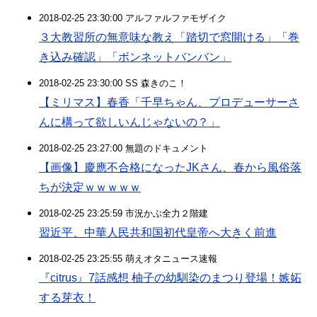
2018-02-25 23:30:00 アルファルファモザイク
３大教習所の無意味な教え「踏切で窓開ける」「巻
き込み確認」「ボンネットバンバン」
2018-02-25 23:30:00 SS 森きのこ！
【ミリマス】春香「千早ちゃん、プロデューサーさ
んに構って欲しいんじゃないの？」
2018-02-25 23:27:00 無題のドキュメント
【画像】慶應不合格になったJKさん、春から風俗落
ちが決定ｗｗｗｗｗ
2018-02-25 23:25:59 市況かぶ全力２階建
習近平、中華人民共和国初代皇帝へ大きく前進
2018-02-25 23:25:55 萌えオタニュース速報
『citrus』7話感想 柚子の幼馴染のまつり登場！嫉妬
する芽衣！