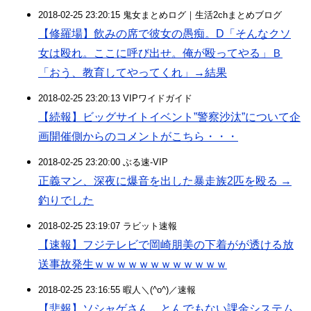
2018-02-25 23:20:15 鬼女まとめログ｜生活2chまとめブログ
【修羅場】飲みの席で彼女の愚痴。D「そんなクソ
女は殴れ。ここに呼び出せ。俺が殴ってやる」Ｂ
「おう、教育してやってくれ」→結果
2018-02-25 23:20:13 VIPワイドガイド
【続報】ビッグサイトイベント”警察沙汰”について企
画開催側からのコメントがこちら・・・
2018-02-25 23:20:00 ぶる速-VIP
正義マン、深夜に爆音を出した暴走族2匹を殴る →
釣りでした
2018-02-25 23:19:07 ラビット速報
【速報】フジテレビで岡崎朋美の下着がが透ける放
送事故発生ｗｗｗｗｗｗｗｗｗｗｗｗ
2018-02-25 23:16:55 暇人＼(^o^)／速報
【悲報】ソシャゲさん、とんでもない課金システム