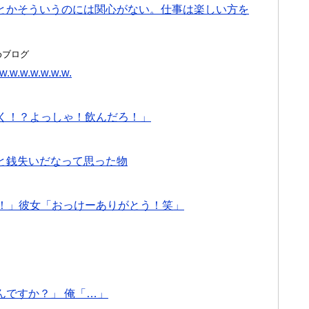
とかそういうのには関心がない。仕事は楽しい方を
とめブログ
w.w.w.w.w.w.
効く！？よっしゃ！飲んだろ！」
と銭失いだなって思った物
う！」彼女「おっけーありがとう！笑」
んですか？」 俺「…」