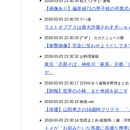
2018-03-03 23:30:34 暇人＼(^o^)／速報
【画像あり】偏差値71の男子校の卒業式
2018-03-03 23:30:33 ゲハ速
ラストオブアスは過大評価されすぎぃｗ
2018-03-03 23:30:33 (*ﾟ∀ﾟ)ゞカガクニュース隊
【衝撃画像】完全に笑わせようとしてき
2018-03-03 23:30:32 お料理速報
東京「志那そば」神奈川「家系」京都「
ヤ」
2018-03-03 23:30:17 日刊やきう速報＠野球まとめ
【朗報】世界の小林、また奇跡を起こす
2018-03-03 23:30:15 映画.net
【俳優】山田孝之の16歳時プリクラ 
2018-03-03 23:30:14 気団まとめ-噫無情-｜嫁
トメが「お前みたいな馬鹿に高価な携帯