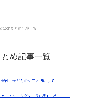
3日の2chまとめ記事一覧
hまとめ記事一覧
に寄付「子どものケア大切にして」
話感想 VS アーチャー＆ダン！良い男だった・・・