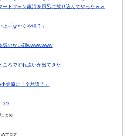
マートフォン銀河を風呂に放り込んでやったｗｗ
い上手なかぐや様？」
気のない顔wwwwwww
ところですれ違いが出てきた
の小笠原に「全然違う」
3/3
んJまとめ
hまとめブログ