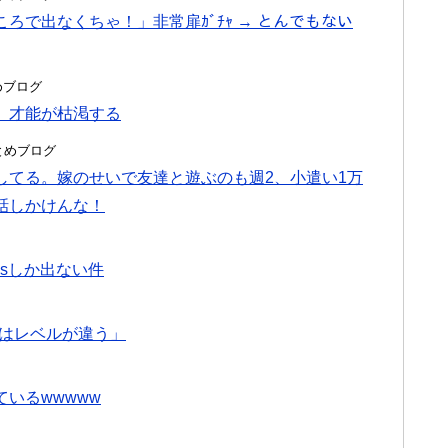
で出なくちゃ！」非常扉ｶﾞﾁｬ → とんでもない
とめブログ
、才能が枯渇する
hまとめブログ
してる。嫁のせいで友達と遊ぶのも週2、小遣い1万
話しかけんな！
bpsしか出ない件
とはレベルが違う」
いるwwwww