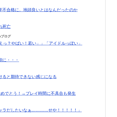
学不合格に。地頭良いとはなんだったのか
れ死亡
とめブログ
「えっ？やばい！若い」」「アイドルっぽい」
能に・・・
けると期待できない感じになる
おめでとう！→プレイ時間に不具合も発生
ャラだしたいなぁ…………せや！！！！！」