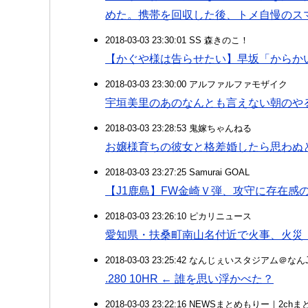
めた。携帯を回収した後、トメ自慢のス
2018-03-03 23:30:01 SS 森きのこ！
【かぐや様は告らせたい】早坂「からか
2018-03-03 23:30:00 アルファルファモザイク
宇垣美里のあのなんとも言えない朝のやる
2018-03-03 23:28:53 鬼嫁ちゃんねる
お嬢様育ちの彼女と格差婚したら思わぬ
2018-03-03 23:27:25 Samurai GOAL
【J1鹿島】FW金崎Ｖ弾、攻守に存在感
2018-03-03 23:26:10 ピカリニュース
愛知県・扶桑町南山名付近で火事、火災 
2018-03-03 23:25:42 なんじぇいスタジアム＠な
.280 10HR ← 誰を思い浮かべた？
2018-03-03 23:22:16 NEWSまとめもりー｜2c