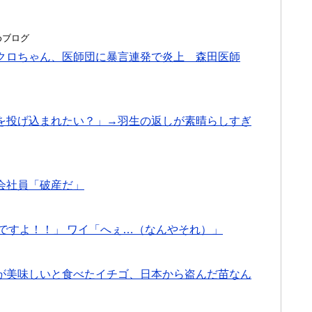
とめブログ
クロちゃん、医師団に暴言連発で炎上 森田医師
を投げ込まれたい？」→羽生の返しが素晴らしすぎ
会社員「破産だ」
ですよ！！」 ワイ「へぇ…（なんやそれ）」
が美味しいと食べたイチゴ、日本から盗んだ苗なん