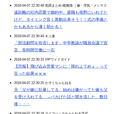
2018-04-07 22:30:49 気団まとめ-噫無情-｜嫁・浮気・メシマズ
遠距離の社内恋愛で婚約中。退職も視野にいれてた
けど、タイミング良く異動出来そう！！式の準備と
かもあるから凄く助かる！
2018-04-07 22:30:44 キニ速
「部活顧問を拒否します」中学教諭が職員会議で宣
言、長時間労働に一石
2018-04-07 22:30:31 VIPワイドガイド
【悲報】飛び込み営業マンに「帰れよてめぇ」って
言った結果ｗｗｗ
2018-04-07 22:30:25 かぞくちゃんねる
兄「父が嫁に乱暴してる。始めは嫌がってた嫁も父
を受け入れてる」→バカげた話と聞き流した。数日
後・・・
2018-04-07 22:30:18 ライフハックちゃんねる弐式