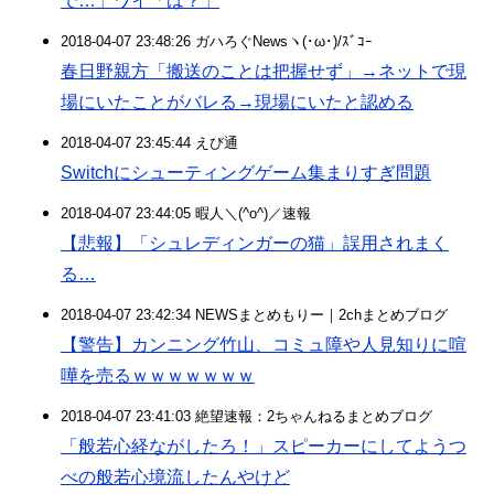
で…」ワイ「は？」
2018-04-07 23:48:26 ガハろぐNewsヽ(･ω･)/ｽﾞｺｰ
春日野親方「搬送のことは把握せず」→ネットで現
場にいたことがバレる→現場にいたと認める
2018-04-07 23:45:44 えび通
Switchにシューティングゲーム集まりすぎ問題
2018-04-07 23:44:05 暇人＼(^o^)／速報
【悲報】「シュレディンガーの猫」誤用されまく
る…
2018-04-07 23:42:34 NEWSまとめもりー｜2chまとめブログ
【警告】カンニング竹山、コミュ障や人見知りに喧
嘩を売るｗｗｗｗｗｗｗ
2018-04-07 23:41:03 絶望速報：2ちゃんねるまとめブログ
「般若心経ながしたろ！」スピーカーにしてようつ
べの般若心境流したんやけど