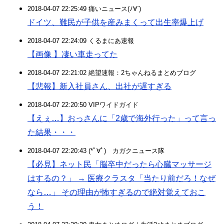
2018-04-07 22:25:49 痛いニュース(ﾉ∀`)
ドイツ、難民が子供を産みまくって出生率爆上げ
2018-04-07 22:24:09 くるまにあ速報
【画像 】凄い車走ってた
2018-04-07 22:21:02 絶望速報：2ちゃんねるまとめブログ
【悲報】新入社員さん、出社が遅すぎる
2018-04-07 22:20:50 VIPワイドガイド
【えぇ…】おっさんに「2歳で海外行った」って言っ
た結果・・・
2018-04-07 22:20:43 (*ﾟ∀ﾟ)ゞカガクニュース隊
【必見】ネット民「脳卒中だったら心臓マッサージ
はするの？」 → 医療クラスタ「当たり前だろ！なぜ
なら…」 その理由が怖すぎるので絶対覚えておこ
う！