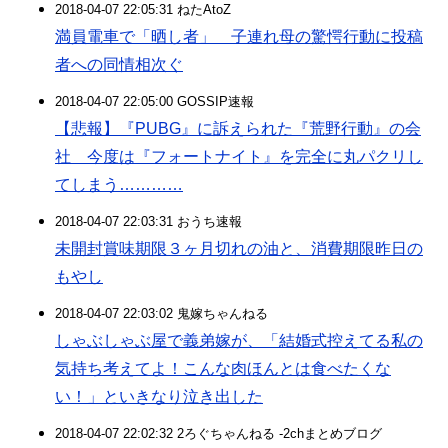
2018-04-07 22:05:31 ねたAtoZ
満員電車で「晒し者」 子連れ母の驚愕行動に投稿
者への同情相次ぐ
2018-04-07 22:05:00 GOSSIP速報
【悲報】『PUBG』に訴えられた『荒野行動』の会
社 今度は『フォートナイト』を完全に丸パクリし
てしまう…………
2018-04-07 22:03:31 おうち速報
未開封賞味期限３ヶ月切れの油と、消費期限昨日の
もやし
2018-04-07 22:03:02 鬼嫁ちゃんねる
しゃぶしゃぶ屋で義弟嫁が、「結婚式控えてる私の
気持ち考えてよ！こんな肉ほんとは食べたくな
い！」といきなり泣き出した
2018-04-07 22:02:32 2ろぐちゃんねる -2chまとめブログ