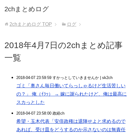
2chまとめログ
2chまとめログ
TOP
ログ
2018年4月7日の2chまとめ記事
一覧
2018-04-07 23:59:59 すかっとしていきませんか | sk2ch
ゴミ「奥さん毎日働いてらっしゃるけど生活苦しい
の？」 俺（ｲﾗｯ） → 嫁に謝られたけど、俺は最高に
スカっとした
2018-04-07 23:58:00 政経ch
希望・玉木代表「安倍政権は退陣せよと求めるので
あれば、受け皿をどうするのか示さないのは無責任