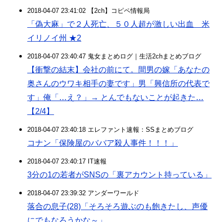
2018-04-07 23:41:02 【2ch】コピペ情報局
「偽大麻」で２人死亡、５０人超が激しい出血 米
イリノイ州 ★2
2018-04-07 23:40:47 鬼女まとめログ｜生活2chまとめブログ
【衝撃の結末】会社の前にて。間男の嫁「あなたの
奥さんのウワキ相手の妻です」男「興信所の代表で
す」俺「…え？」→ とんでもないことが起きた…
【2/4】
2018-04-07 23:40:18 エレファント速報：SSまとめブログ
コナン「保険屋のババア殺人事件！！！」
2018-04-07 23:40:17 IT速報
3分の1の若者がSNSの「裏アカウント持っている」
2018-04-07 23:39:32 アンダーワールド
落合の息子(28)「そろそろ遊ぶのも飽きたし、声優
にでもなろうかな～」