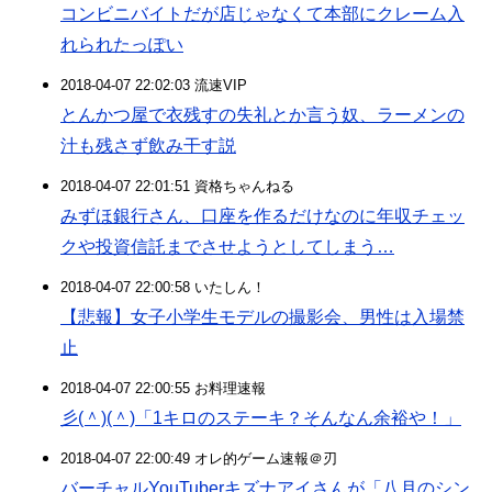
コンビニバイトだが店じゃなくて本部にクレーム入
れられたっぽい
2018-04-07 22:02:03 流速VIP
とんかつ屋で衣残すの失礼とか言う奴、ラーメンの
汁も残さず飲み干す説
2018-04-07 22:01:51 資格ちゃんねる
みずほ銀行さん、口座を作るだけなのに年収チェッ
クや投資信託までさせようとしてしまう…
2018-04-07 22:00:58 いたしん！
【悲報】女子小学生モデルの撮影会、男性は入場禁
止
2018-04-07 22:00:55 お料理速報
彡(＾)(＾)「1キロのステーキ？そんなん余裕や！」
2018-04-07 22:00:49 オレ的ゲーム速報＠刃
バーチャルYouTuberキズナアイさんが「八月のシン