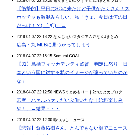
2018-04-07 22:20:20 鬼女まとめログ｜生活2chまとめブログ
【衝撃的】平日にSCに来たけど子供がたくさん！ス
ポッチャも激混みらしい。私「きょ、今日は何の日
だっけ！？( ﾟдﾟ)」→
2018-04-07 22:18:22 なんじぇいスタジアム＠なんJまとめ
広島・丸 MLBに見つかってしまう
2018-04-07 22:18:15 Samurai GOAL
【J1】鳥栖フィッカデンティ監督 判定に怒り「日
本という国に対する私のイメージが違っていたのか
な」
2018-04-07 22:12:50 NEWSまとめもりー｜2chまとめブログ
若者「ハァ…ハァ…だいぶ働いたな！給料楽しみ
や！」→結果・・・
2018-04-07 22:12:30 暇つぶしニュース
【悲報】斎藤佑樹さん、とんでもない顔でニュース