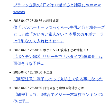
ブラック企業の1日がヤバ過ぎると話題にｗｗｗｗ
wwww
2018-04-07 23:30:56 お料理速報
僕「カルボーナーラつっくろー♪牛乳と卵と粉チーズ
と…」敵「おいおい素人かい？ 本場のカルボナーラ
は牛乳なんて入れねえぜ？」
2018-04-07 23:30:56 ポケモンGO攻略まとめ速報！！
【ポケモンGO】リサーチで「氷タイプ5体進化」は
面倒そうな予感…
2018-04-07 23:30:50 キニ速
【閲覧注意】調子にのって丸坊主で謝る事になった
2018-04-07 23:30:50 日刊やきう速報＠野球まとめ
【朗報】大谷、3試合でメジャー本塁打ランキング3
位に浮上