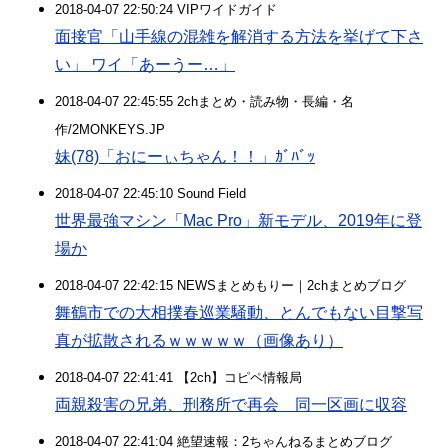
2018-04-07 22:50:24 VIPワイドガイド
面接官「山手線の混雑を解消する方法を挙げて下さ
い」 ワイ「あーうー…」
2018-04-07 22:45:55 2chまとめ・読み物・長編・名
作/2MONKEYS.JP
妹(78)「おにーぃちゃん！！」ｶﾞﾊﾞｯ
2018-04-07 22:45:10 Sound Field
世界最強マシン「Mac Pro」新モデル、2019年に登
場か
2018-04-07 22:42:15 NEWSまとめもりー｜2chまとめブログ
舞鶴市での大相撲春巡業騒動、とんでもない目撃写
真が拡散されるｗｗｗｗｗ（画像あり）
2018-04-07 22:41:41 【2ch】コピペ情報局
両親殺害の兄弟、刑務所で再会 同一区画に収容
2018-04-07 22:41:04 絶望速報：2ちゃんねるまとめブログ