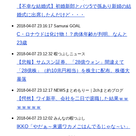
【不幸な結婚式】初婚新郎とバツ5で孫あり新婦の結
婚式に出席したんだけど・・・
2018-04-07 23:16:17 Samurai GOAL
C・ロナウドは化け物！？肉体年齢が判明、なんと
23歳
2018-04-07 23:12:32 暇つぶしニュース
【悲報】サムスン証券、「28億ウォン」間違えて
「28億株」（約10兆円相当）を株主に配布。株価大
暴落
2018-04-07 23:12:17 NEWSまとめもりー｜2chまとめブログ
【愕然】ワイ新卒、会社を二日で退職した結果ｗｗ
ｗｗｗｗｗ
2018-04-07 23:12:02 みんなの暇つぶし
IKKO「やだぁ～来週ワカメごはんでるじゃな～い」