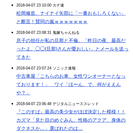
2018-04-07 23:10:00 カナ速
松岡修造、ナイナイ矢部に「一番おもしろくない」
と断言！賛同の嵐ｗｗｗｗｗｗｗ
2018-04-07 23:08:31 鬼嫁ちゃんねる
息子の担任が私の旦那と不倫。「昨日の夜、最高だ
ったよ。◯◯(旦那)さんが愛おしい」とメールを送っ
てきた
2018-04-07 23:07:24 ソニック速報
中古車屋「こちらのお車、女性ワンオーナーとなっ
ております！」 ワイ「ほーん、で、何がええん
や？」
2018-04-07 23:06:48 デジタルニューススレッド
『このすば』最高の美少女がほぼ決定した模様！！
カズマ「見た目のめぐみん、性格のアクア、身体の
ダクネスか…」選ばれたのは…