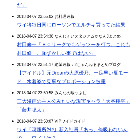
だ」
2018-04-07 23:55:02 お料理速報
ワイ将毎日同じローソンでエルチキ買ってた結果
2018-04-07 23:54:38 なんじぇいスタジアム＠なんJまとめ
村田修一「ＢＣリーグでもゲッツーを打つ。これも
村田修一。恥ずかしい事ではない」
2018-04-07 23:51:17 絶望速報：2ちゃんねるまとめブログ
【アイドル】元Dream5大原優乃、一足早い夏モー
ド 水着姿で見事なプロポーション披露
2018-04-07 23:50:58 みんなの暇つぶし
三大漫画の主人公みたいな現実キャラ「大谷翔平」
「藤井聡太」
2018-04-07 23:50:07 VIPワイドガイド
ワイ「喫煙所ｸｲｯ」新入社員「あっ、俺吸わないん