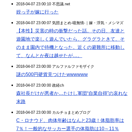
2018-04-07 23:00:10 不思議.net
姪っ子が嫁に行った
2018-04-07 23:00:07 気団まとめ-噫無情-｜嫁・浮気・メシマズ
【本性】災害の時の衝撃だった話。その日、友達と
遊園地で楽しく遊んでいたら、グラグラときて、そ
のまま園内で待機となった。近くの避難所に移動し
て、なんとか夜は越せたが…。
2018-04-07 23:00:00 アルファルファモザイク
謎の500円硬貨見つけたwwwwww
2018-04-07 23:00:00 政経ch
森社長だけが悪者か…たけし軍団“自業自得”の哀れな
末路
2018-04-07 23:00:00 カルチョまとめブログ
C・ロナウド、肉体年齢はなんと23歳！体脂肪率は
7％！一般的なサッカー選手の体脂肪は10～11％