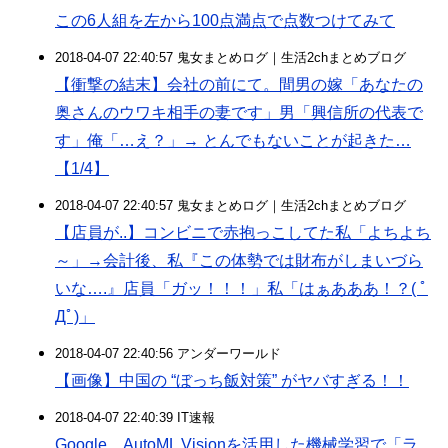
この6人組を左から100点満点で点数つけてみて
2018-04-07 22:40:57 鬼女まとめログ｜生活2chまとめブログ
【衝撃の結末】会社の前にて。間男の嫁「あなたの
奥さんのウワキ相手の妻です」男「興信所の代表で
す」俺「…え？」→ とんでもないことが起きた…
【1/4】
2018-04-07 22:40:57 鬼女まとめログ｜生活2chまとめブログ
【店員が..】コンビニで赤抱っこしてた私「よちよち
～」→会計後、私『この体勢では財布がしまいづら
いな….』店員「ガッ！！！」私「はぁあああ！？( ﾟ
Дﾟ)」
2018-04-07 22:40:56 アンダーワールド
【画像】中国の “ぼっち飯対策” がヤバすぎる！！
2018-04-07 22:40:39 IT速報
Google、AutoML Visionを活用した機械学習で「ラ