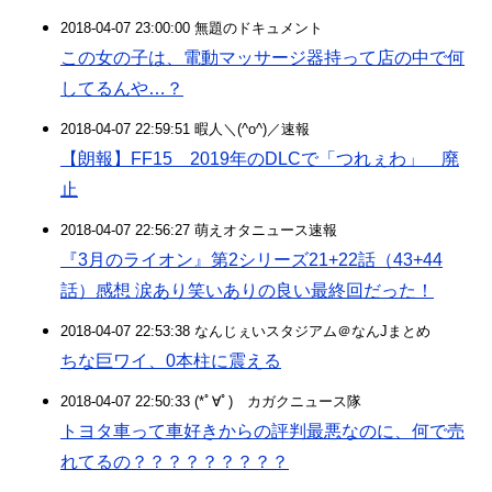
2018-04-07 23:00:00 無題のドキュメント
この女の子は、電動マッサージ器持って店の中で何
してるんや…？
2018-04-07 22:59:51 暇人＼(^o^)／速報
【朗報】FF15 2019年のDLCで「つれぇわ」 廃
止
2018-04-07 22:56:27 萌えオタニュース速報
『3月のライオン』第2シリーズ21+22話（43+44
話）感想 涙あり笑いありの良い最終回だった！
2018-04-07 22:53:38 なんじぇいスタジアム＠なんJまとめ
ちな巨ワイ、0本柱に震える
2018-04-07 22:50:33 (*ﾟ∀ﾟ)ゞカガクニュース隊
トヨタ車って車好きからの評判最悪なのに、何で売
れてるの？？？？？？？？？