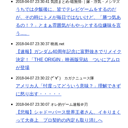
2018-04-07 23:30:41 気団まとめ-噫無情-｜嫁・浮気・メシマズ
うちでは夕飯後に、皆でテレビゲームをするのだ
が、その時にトメが毎日ではないけど、「勝つ気あ
るの！？」とまぁ雰囲気がもやっとする位嫌味を言
う…。
2018-04-07 23:30:37 映画.net
【速報】ガンダム40周年記念に富野抜きでリメイク
決定！「THE ORIGIN」映画版完結 ついにアムロ
が登場
2018-04-07 23:30:22 (*ﾟ∀ﾟ)ゞカガクニュース隊
アメリカ人「忖度ってどういう意味？」理解できず
に怒り出す・・・・・
2018-04-07 23:30:07 オレ的ゲーム速報＠刃
【悲報】シャドーバース世界王者さん、イキりまく
って大炎上 プロ契約の内定も取り消しへ