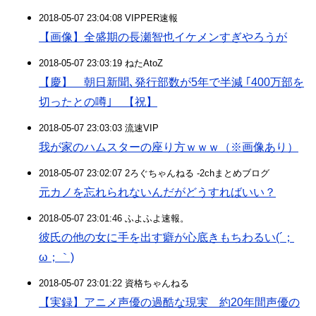
2018-05-07 23:04:08 VIPPER速報
【画像】全盛期の長瀬智也イケメンすぎやろうが
2018-05-07 23:03:19 ねたAtoZ
【慶】 朝日新聞､発行部数が5年で半減 ｢400万部を
切ったとの噂｣ 【祝】
2018-05-07 23:03:03 流速VIP
我が家のハムスターの座り方ｗｗｗ（※画像あり）
2018-05-07 23:02:07 2ろぐちゃんねる -2chまとめブログ
元カノを忘れられないんだがどうすればいい？
2018-05-07 23:01:46 ふよふよ速報。
彼氏の他の女に手を出す癖が心底きもちわるい(´；
ω；｀)
2018-05-07 23:01:22 資格ちゃんねる
【実録】アニメ声優の過酷な現実 約20年間声優の