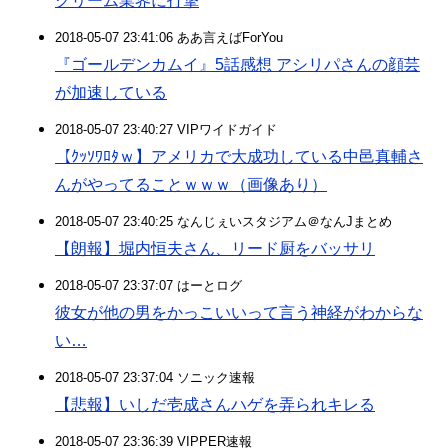
クリーム業界に打撃
2018-05-07 23:41:06 ああ言えばForYou
『ゴールデンカムイ』5話感想 アシリパさんの顔芸
が加速している
2018-05-07 23:40:27 VIPワイドガイド
【ｸｯｿﾜﾛﾀｗ】アメリカで大成功している中邑真輔さ
んがやってることｗｗｗ（画像あり）
2018-05-07 23:40:25 なんじぇいスタジアム＠なんJまとめ
【朗報】堀内恒夫さん、リード厨をバッサリ
2018-05-07 23:37:07 はーとログ
彼女が他の男をかっこいいって言う神経がわからな
い…
2018-05-07 23:37:04 ソニック速報
【悲報】いしだ壱成さんハゲを弄られキレる
2018-05-07 23:36:39 VIPPER速報