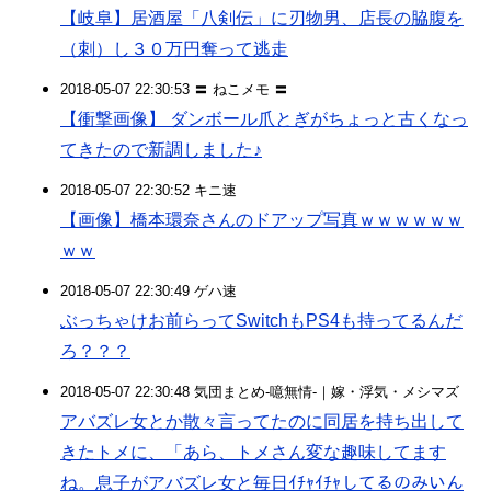
【岐阜】居酒屋「八剣伝」に刃物男、店長の脇腹を
（刺）し３０万円奪って逃走
2018-05-07 22:30:53 〓 ねこメモ 〓
【衝撃画像】 ダンボール爪とぎがちょっと古くなっ
てきたので新調しました♪
2018-05-07 22:30:52 キニ速
【画像】橋本環奈さんのドアップ写真ｗｗｗｗｗｗ
ｗｗ
2018-05-07 22:30:49 ゲハ速
ぶっちゃけお前らってSwitchもPS4も持ってるんだ
ろ？？？
2018-05-07 22:30:48 気団まとめ-噫無情-｜嫁・浮気・メシマズ
アバズレ女とか散々言ってたのに同居を持ち出して
きたトメに、「あら、トメさん変な趣味してます
ね。息子がアバズレ女と毎日ｲﾁｬｲﾁｬしてるのみいん