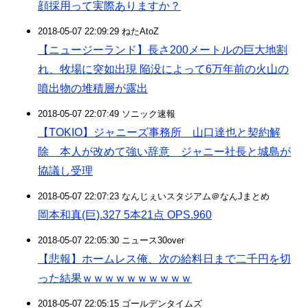
顔採用って実際ありますか？
2018-05-07 22:09:29 ねたAtoZ
【ニュージーランド】長さ200メートルの巨大地割
れ、牧場に突如出現 陥没によって6万年前の火山の
噴出物の堆積層が露出
2018-05-07 22:07:49 ソニック速報
【TOKIO】ジャニーズ事務所 山口達也と契約解
除 本人が改めて強い辞意 ジャニー社長と城島が
協議し受理
2018-05-07 22:07:23 なんじぇいスタジアム＠なんJまとめ
岡本和真(巨).327 5本21点 OPS.960
2018-05-07 22:05:30 ニュース30over
【悲報】ホームレス俺、次の給料日まで二千円を切
った結果ｗｗｗｗｗｗｗｗｗｗ
2018-05-07 22:05:15 ゴールデンタイムズ