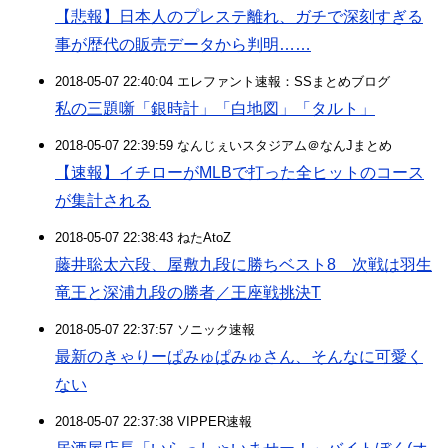
【悲報】日本人のプレステ離れ、ガチで深刻すぎる
事が歴代の販売データから判明……
2018-05-07 22:40:04 エレファント速報：SSまとめブログ
私の三題噺「銀時計」「白地図」「タルト」
2018-05-07 22:39:59 なんじぇいスタジアム＠なんJまとめ
【速報】イチローがMLBで打った全ヒットのコース
が集計される
2018-05-07 22:38:43 ねたAtoZ
藤井聡太六段、屋敷九段に勝ちベスト8 次戦は羽生
竜王と深浦九段の勝者／王座戦挑決T
2018-05-07 22:37:57 ソニック速報
最新のきゃりーぱみゅぱみゅさん、そんなに可愛く
ない
2018-05-07 22:37:38 VIPPER速報