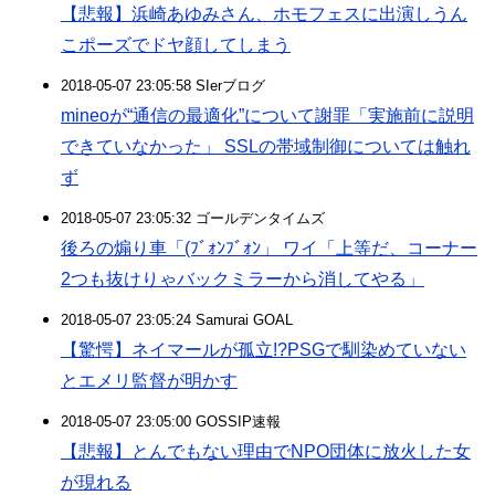
【悲報】浜崎あゆみさん、ホモフェスに出演しうん
こポーズでドヤ顔してしまう
2018-05-07 23:05:58 SIerブログ
mineoが“通信の最適化”について謝罪「実施前に説明
できていなかった」 SSLの帯域制御については触れ
ず
2018-05-07 23:05:32 ゴールデンタイムズ
後ろの煽り車「(ﾌﾞｫﾝﾌﾞｫﾝ」 ワイ「上等だ、コーナー
2つも抜けりゃバックミラーから消してやる」
2018-05-07 23:05:24 Samurai GOAL
【驚愕】ネイマールが孤立!?PSGで馴染めていない
とエメリ監督が明かす
2018-05-07 23:05:00 GOSSIP速報
【悲報】とんでもない理由でNPO団体に放火した女
が現れる