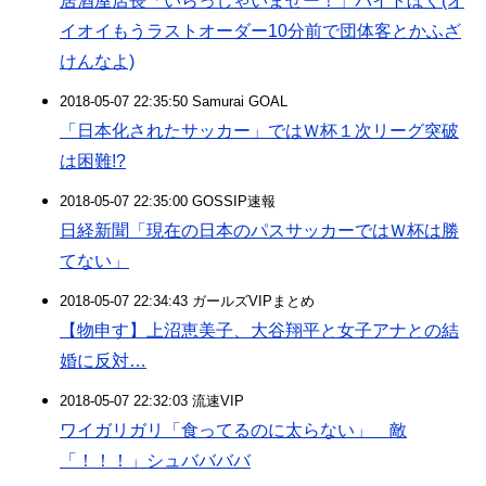
居酒屋店長「いらっしゃいませー！」バイトぼく(オ
イオイもうラストオーダー10分前で団体客とかふざ
けんなよ)
2018-05-07 22:35:50 Samurai GOAL
「日本化されたサッカー」ではＷ杯１次リーグ突破
は困難!?
2018-05-07 22:35:00 GOSSIP速報
日経新聞「現在の日本のパスサッカーではＷ杯は勝
てない」
2018-05-07 22:34:43 ガールズVIPまとめ
【物申す】上沼恵美子、大谷翔平と女子アナとの結
婚に反対…
2018-05-07 22:32:03 流速VIP
ワイガリガリ「食ってるのに太らない」 敵
「！！！」シュババババ