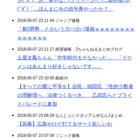
彡(^)(^)「お、青やな。(ブゥゥーン)」(…数秒後)彡;
(ﾟ)(ﾟ)「…ほんまに今の信号青やったか？」
2018-05-07 23:11:44 ジャンプ速報
「魁!!男塾」とかいうガバガバ漫画ｗｗｗｗｗｗｗｗ
ｗｗｗｗｗｗ
2018-05-07 23:11:17 絶望速報：2ちゃんねるまとめブログ
土屋太鳳ちゃん「中学時代モテなかった…」「イケ
メンはあんまり好きじゃないです…」
2018-05-07 23:10:00 政経ch
【すべての愛に平等を】自民・稲田氏 「性的少数者
の理解増へ、法律つくるべき」 乙武氏らとプライ
ドパレードに参加
2018-05-07 23:08:29 なんじぇいスタジアム＠なんJまとめ
【急募】広島やけど打てるサード欲しいわ
2018-05-07 23:07:59 ソニック速報