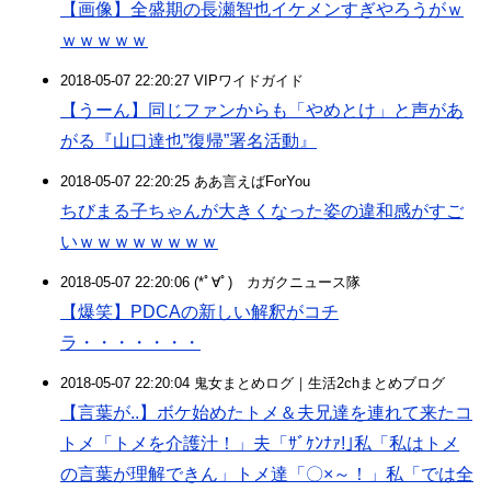
【画像】全盛期の長瀬智也イケメンすぎやろうがｗ
ｗｗｗｗｗ
2018-05-07 22:20:27 VIPワイドガイド
【うーん】同じファンからも「やめとけ」と声があ
がる『山口達也”復帰”署名活動』
2018-05-07 22:20:25 ああ言えばForYou
ちびまる子ちゃんが大きくなった姿の違和感がすご
いｗｗｗｗｗｗｗｗ
2018-05-07 22:20:06 (*ﾟ∀ﾟ)ゞカガクニュース隊
【爆笑】PDCAの新しい解釈がコチ
ラ・・・・・・・
2018-05-07 22:20:04 鬼女まとめログ｜生活2chまとめブログ
【言葉が..】ボケ始めたトメ＆夫兄達を連れて来たコ
トメ「トメを介護汁！」夫「ｻﾞｹﾝﾅｧ!｣私「私はトメ
の言葉が理解できん」トメ達「〇×～！」私「では全