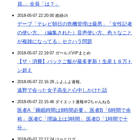
員..」全員「は？」
2018-05-07 22:20:00 政経ch
デーブ「テレビ朝日の危機管理は最悪」「女性記者
の使い方。（編集された）音声使い方。色々なこと
が複雑になってる」セクハラ問題
2018-05-07 22:19:07 ガールズVIPまとめ
【ザ・消費】パックご飯が最多更新！生産１８万ト
ン超え
2018-05-07 22:16:28 ふよふよ速報。
遠野で会った女子高生と心中しかけた話
2018-05-07 22:15:46 ダイエット速報＠2ちゃんねる
医者A「睡眠時間は8時間必要」 医者B「6時間で余
裕」 医者C「理論上は3時間」 医者D「1時間で十
分」
2018-05-07 22:12:24 はーとログ