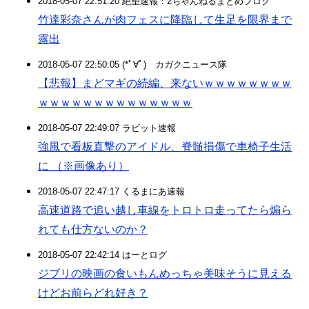
2018-05-07 22:51:20 絶望速報：2ちゃんねるまとめブログ
竹達彩奈さんが肉フェスに降臨して生足を限界まで
露出
2018-05-07 22:50:05 (*ﾟ∀ﾟ)ゞカガクニュース隊
【悲報】まどマギの続編、来ないｗｗｗｗｗｗｗｗ
ｗｗｗｗｗｗｗｗｗｗｗｗｗｗ
2018-05-07 22:49:07 ラビット速報
強風で看板直撃のアイドル、脊髄損傷で車椅子生活
に （※画像あり）
2018-05-07 22:47:17 くるまにあ速報
高速道路で追い越し車線をトロトロ走ってたら煽ら
れても仕方ないのか？
2018-05-07 22:42:14 はーとログ
ジブリの映画の食いもんめっちゃ美味そうに見える
けどお前らどれ好き？