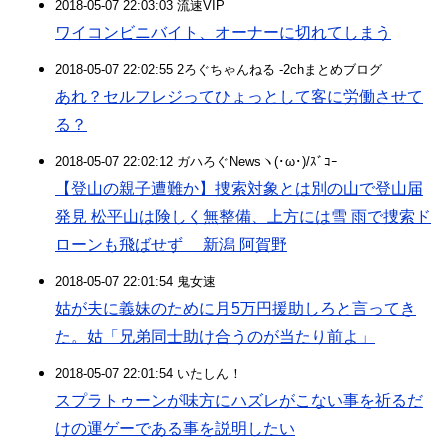
2018-05-07 22:03:03 流速VIP
ワイコンビニバイト、オーナーに切れてしまう
2018-05-07 22:02:55 2ろぐちゃんねる -2chまとめブログ
あれ？セルフレジってひょっとして客に労働させて
る？
2018-05-07 22:02:12 ガハろぐNewsヽ(･ω･)/ｽﾞｺｰ
【登山の親子遭難か】捜索対象とは別の山で登山届
発見 松平山は険しく無整備、上方には雪 雨で捜索ド
ローンも飛ばせず 新潟 阿賀野
2018-05-07 22:01:54 鬼女速
姑が夫に義妹のために月5万円援助しろと言ってき
た。姑「兄弟同士助け合うのが当たり前よ」
2018-05-07 22:01:54 いたしん！
スプラトゥーンが味方にハズレがこない事を祈るだ
けの運ゲーである事を説明したい