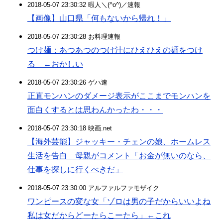
2018-05-07 23:30:32 暇人＼(^o^)／速報
【画像】山口県「何もないから帰れ！」
2018-05-07 23:30:28 お料理速報
つけ麺：あつあつのつけ汁にひえひえの麺をつけ
る ←おかしい
2018-05-07 23:30:26 ゲハ速
正直モンハンのダメージ表示がここまでモンハンを
面白くするとは思わんかったわ・・・
2018-05-07 23:30:18 映画.net
【海外芸能】ジャッキー・チェンの娘、ホームレス
生活を告白 母親がコメント「お金が無いのなら、
仕事を探しに行くべきだ」
2018-05-07 23:30:00 アルファルファモザイク
ワンピースの変な女「ゾロは男の子だからいいよね
私は女だからどーたらこーたら」←これ