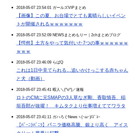
2018-05-07 23:54:01 ガールズVIPまとめ
【画像】この夏、お台場でとても素晴らしいイベン
トが開催されるｗｗｗｗｗｗｗ
2018-05-07 23:52:09 NEWSまとめもりー｜2chまとめブログ
【愕然】土方をやって気付いた7つの事ｗｗｗｗｗｗ
ｗｗｗ
2018-05-07 23:46:09 らばQ
これは1日中見てられる…追いかけっこする赤ちゃん
と犬（動画）
2018-05-07 23:45:41 暇人＼(^o^)／速報
ロトのCMに元SMAPの3人草なぎ剛、香取慎吾、稲
垣吾郎が抜擢！ キムタクより仕事増えててワラタ
2018-05-07 23:41:11 ガハろぐNewsヽ(･ω･)/ｽﾞｺｰ
【ﾊﾞｰﾆﾗﾊﾞﾆﾗ】バニラ価格高騰、銀より高く アイス