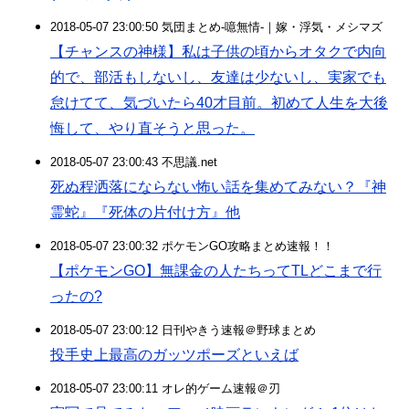
2018-05-07 23:00:50 気団まとめ-噫無情-｜嫁・浮気・メシマズ
【チャンスの神様】私は子供の頃からオタクで内向
的で、部活もしないし、友達は少ないし、実家でも
怠けてて、気づいたら40才目前。初めて人生を大後
悔して、やり直そうと思った。
2018-05-07 23:00:43 不思議.net
死ぬ程洒落にならない怖い話を集めてみない？『神
霊蛇』『死体の片付け方』他
2018-05-07 23:00:32 ポケモンGO攻略まとめ速報！！
【ポケモンGO】無課金の人たちってTLどこまで行
ったの?
2018-05-07 23:00:12 日刊やきう速報＠野球まとめ
投手史上最高のガッツポーズといえば
2018-05-07 23:00:11 オレ的ゲーム速報＠刃