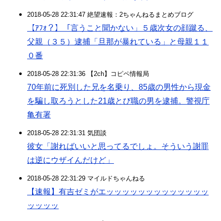
2018-05-28 22:31:47 絶望速報：2ちゃんねるまとめブログ
【ｱﾌｫ？】「言うこと聞かない」５歳次女の顔蹴る、
父親（３５）逮捕「旦那が暴れている」と母親１１
０番
2018-05-28 22:31:36 【2ch】コピペ情報局
70年前に死別した兄を名乗り、85歳の男性から現金
を騙し取ろうとした21歳とび職の男を逮捕。警視庁
亀有署
2018-05-28 22:31:31 気団談
彼女「謝ればいいと思ってるでしょ。そういう謝罪
は逆にウザイんだけど」
2018-05-28 22:31:29 マイルドちゃんねる
【速報】有吉ゼミがエッッッッッッッッッッッッッ
ッッッッ