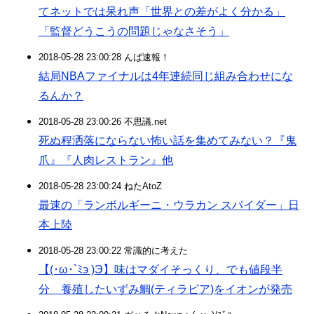
てネットでは呆れ声「世界との差がよく分かる」
「監督どうこうの問題じゃなさそう」
2018-05-28 23:00:28 んば速報！
結局NBAファイナルは4年連続同じ組み合わせにな
るんか？
2018-05-28 23:00:26 不思議.net
死ぬ程洒落にならない怖い話を集めてみない？『鬼
爪』『人肉レストラン』他
2018-05-28 23:00:24 ねたAtoZ
最速の「ランボルギーニ・ウラカン スパイダー」日
本上陸
2018-05-28 23:00:22 常識的に考えた
【(･ω･`ﾐэ )Э】味はマダイそっくり、でも値段半
分 養殖したいずみ鯛(ティラピア)をイオンが発売