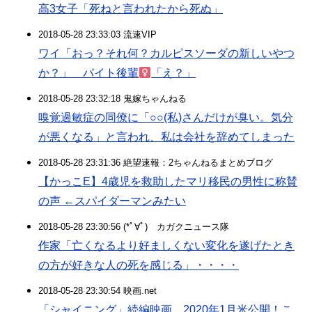
高3女子「死ねと言われたから死ぬ」
2018-05-28 23:33:03 流速VIP
ワイ「おっ？それ何？カルピスソーダの新しいやつ
か？」 バイト後輩
「え？」
2018-05-28 23:32:18 鬼嫁ちゃんねる
嗅覚過敏症の同僚に「○○(私)さんだけが臭い。気分
が悪くなる」と言われ、私は会社を辞めてしまった
2018-05-28 23:31:36 絶望速報：2ちゃんねるまとめブログ
【かっこE】4歳児を救助したマリ移民の男性に称賛
の声 ←スパイダーマンみたい
2018-05-28 23:30:56 (*ﾟ∀ﾟ)ゞカガクニュース隊
作家「亡くなるより好ましくない変化を遂げたとき
の方が好きな人の死を感じる」・・・・
2018-05-28 23:30:54 映画.net
「シャイニング」続編映画、2020年1月米公開！こ