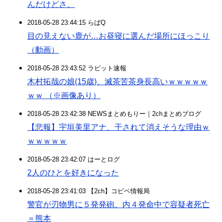
んだけどさ、
2018-05-28 23:44:15 らばQ
目の見えない鹿が…お昼寝に選んだ場所にほっこり
（動画）
2018-05-28 23:43:52 ラビット速報
木村拓哉の娘(15歳)、滅茶苦茶身長高いｗｗｗｗｗ
ｗｗ （※画像あり）
2018-05-28 23:42:38 NEWSまとめもりー｜2chまとめブログ
【悲報】宇垣美里アナ、干されて消えそうな理由ｗ
ｗｗｗｗｗ
2018-05-28 23:42:07 はーとログ
2人のひとを好きになった
2018-05-28 23:41:03 【2ch】コピペ情報局
警官が刃物男に５発発砲、内４発命中で容疑者死亡
＝熊本