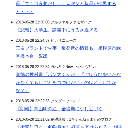
母「でも可哀想だし…」→叔父と叔母が他界する
と・・・
2018-05-28 22:30:00 アルファルファモザイク
【悲報】大学生、講義中にうるさ過ぎる
2018-05-28 22:24:37 ピカリニュース
三友プラントで火事 爆発音の情報も 相模原市緑
区橋本台 5/28
2018-05-28 22:22:54 ガハろぐNewsヽ(･ω･)/ｽﾞｺｰ
道徳の教科書「ポン太くんが、『ごほうびをいただ
かなくてもしごとをつづけたい』のはどうしてか
な？」
2018-05-28 22:22:53 アンダーワールド
【朗報】鳥山明の絵、全盛期に少し近づく
2018-05-28 22:21:02 絶望速報：2ちゃんねるまとめブログ
【衝撃】ワイ、40独身女に好意を寄せられる→ 相手