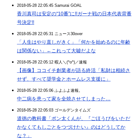
2018-05-28 22:05:45 Samurai GOAL
香川真司は安定の“10番”に!!ガーナ戦の日本代表背番
号決定!!
2018-05-28 22:05:31 ニュース30over
「人生はやり直しがきく」「何かを始めるのに年齢
は関係ない」←これって大嘘だよな
2018-05-28 22:05:12 暇人＼(^o^)／速報
【画像】ココイチ創業者が語る終活「私財は相続さ
せず、すべて奨学金とホームレス支援に」
2018-05-28 22:05:06 ふよふよ速報。
中二病を患って家を全焼させてしまった…
2018-05-28 22:05:03 ゴールデンタイムズ
道徳の教科書「ポン太くんが、『ごほうびをいただ
かなくてもしごとをつづけたい』のはどうしてか
な？」