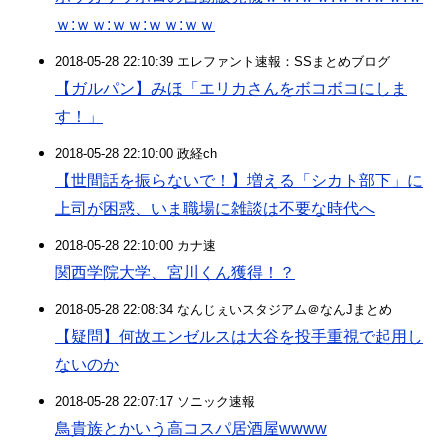
ｗ:ｗｗ:ｗｗ:ｗｗ:ｗｗ
2018-05-28 22:10:39 エレファント速報：SSまとめブログ
【ガルパン】みほ「エリカさんをボコボコにしま
す！」
2018-05-28 22:10:00 政経ch
【世間話を振らないで！】増える「シカト部下」に
上司が困惑、いま職場に雑談は不要な時代へ
2018-05-28 22:10:00 カナ速
関西学院大学、宮川くん獲得！？
2018-05-28 22:08:34 なんじぇいスタジアム＠なんJまとめ
【疑問】何故エンゼルスは大谷を投手重視で起用し
ないのか
2018-05-28 22:07:17 ソニック速報
鳥貴族とかいう高コスパ居酒屋wwww