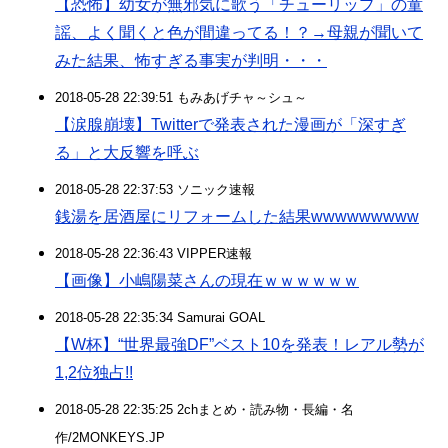
【恐怖】幼女が無邪気に歌う「チューリップ」の童
謡、よく聞くと色が間違ってる！？→母親が聞いて
みた結果、怖すぎる事実が判明・・・
2018-05-28 22:39:51 もみあげチャ～シュ～
【涙腺崩壊】Twitterで発表された漫画が「深すぎ
る」と大反響を呼ぶ
2018-05-28 22:37:53 ソニック速報
銭湯を居酒屋にリフォームした結果wwwwwwwww
2018-05-28 22:36:43 VIPPER速報
【画像】小嶋陽菜さんの現在ｗｗｗｗｗｗ
2018-05-28 22:35:34 Samurai GOAL
【W杯】“世界最強DF”ベスト10を発表！レアル勢が
1,2位独占!!
2018-05-28 22:35:25 2chまとめ・読み物・長編・名
作/2MONKEYS.JP