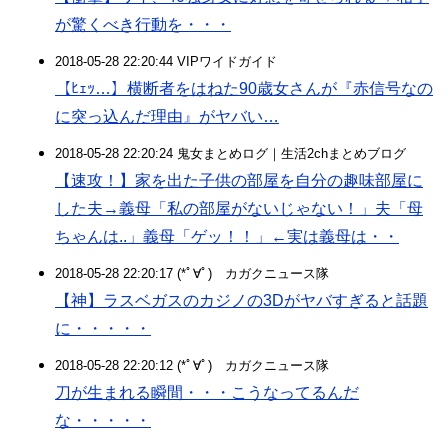
が驚くべき行動を・・・
2018-05-28 22:20:44 VIPワイドガイド
【ﾋｪｯ…】横断者をはねた90歳女さんが『赤信号なの
に突っ込んだ理由』がヤバい…
2018-05-28 22:20:24 鬼女まとめログ｜生活2chまとめブログ
【速攻！】家を出た子供の部屋を自分の趣味部屋に
した夫→義母「私の部屋がないじゃない！」夫「母
ちゃんは..」義母「ゲッ！！」←実は義母は・・
2018-05-28 22:20:17 (*ﾟ∀ﾟ)ゞカガクニュース隊
【神】ラスベガスのカジノの3Dがヤバすぎると話題
に・・・・・
2018-05-28 22:20:12 (*ﾟ∀ﾟ)ゞカガクニュース隊
刀が生まれる瞬間・・・こうなってるんだ
な・・・・・