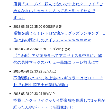
店員「スープバー頼んでないですよね？」ワイ「ご
めんなさい！セットに入ってると思ってたんで
す…」
2018-05-28 22:35:00 GOSSIP速報
昭和を感じる！レトロな懐かしグッズランキング 1
位はあの懐かしのアイテムｗｗｗｗｗｗｗｗ
2018-05-28 22:34:02 ガールズVIPまとめ
【こわE】アジ刺身食べてアニサキス食中毒に…50
代の男性マックスバリュー黒部コラーレ前店にて
2018-05-28 22:33:22 ねたAtoZ
不倫騒動でついに地上波のレギュラーはゼロ！…そ
れでも田中萌アナが笑顔の理由
2018-05-28 22:33:04 流速VIP
怪我したクッサイクッサイ野良猫を保護して1ヶ月が
経ったんやが・・・（※画像あり）