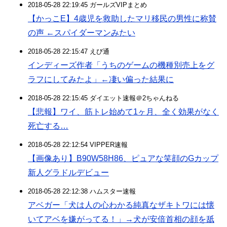
2018-05-28 22:19:45 ガールズVIPまとめ
【かっこE】4歳児を救助したマリ移民の男性に称賛
の声 ←スパイダーマンみたい
2018-05-28 22:15:47 えび通
インディーズ作者「うちのゲームの機種別売上をグ
ラフにしてみたよ」←凄い偏った結果に
2018-05-28 22:15:45 ダイエット速報＠2ちゃんねる
【悲報】ワイ、筋トレ始めて1ヶ月、全く効果がなく
死亡する…
2018-05-28 22:12:54 VIPPER速報
【画像あり】B90W58H86、ピュアな笑顔のGカップ
新人グラドルデビュー
2018-05-28 22:12:38 ハムスター速報
アベガー「犬は人の心わかる純真なザキトワには懐
いてアベを嫌がってる！」→犬が安倍首相の顔を舐