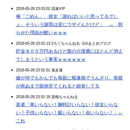
2018-05-28 23:03:02 流速VIP
俺「ごめん」 彼女「謝ればいいと思ってるでし
ょ。そういう謝罪は逆にウザイんだけど」 → 怒
らせた理由が酷いｗｗｗ
2018-05-28 23:02:13 2ろぐちゃんねる -2chまとめブログ
貯金８００万円あるけど親の介護費にほとんど消え
てしまうという事実ｗｗｗｗｗｗ
2018-05-28 23:01:51 鬼女速
嫁が何でもかんでも母親に報連相でうんざり。母親
が死ぬまで面倒見てくれると錯覚してる
2018-05-28 23:01:18 資格ちゃんねる
若者「車いらない！腕時計いらない！彼女いらな
い！子供いらない！飯いらない！命いらない！」←
これ