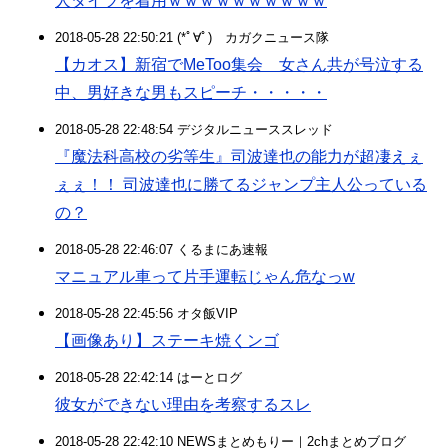
人タイツを着用ｗｗｗｗｗｗｗｗｗｗ
2018-05-28 22:50:21 (*ﾟ∀ﾟ)ゞカガクニュース隊
【カオス】新宿でMeToo集会 女さん共が号泣する
中、男好きな男もスピーチ・・・・・
2018-05-28 22:48:54 デジタルニューススレッド
『魔法科高校の劣等生』司波達也の能力が超凄えぇ
ぇぇ！！ 司波達也に勝てるジャンプ主人公っている
の？
2018-05-28 22:46:07 くるまにあ速報
マニュアル車って片手運転じゃん危なっw
2018-05-28 22:45:56 オタ飯VIP
【画像あり】ステーキ焼くンゴ
2018-05-28 22:42:14 はーとログ
彼女ができない理由を考察するスレ
2018-05-28 22:42:10 NEWSまとめもりー｜2chまとめブログ