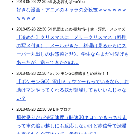
2018-05-28 22:30:56 ああ言えばForYou
好きな漫画・アニメのキャラの必殺技ｗｗｗｗｗｗ
ｗｗｗｗ
2018-05-28 22:30:54 気団まとめ-噫無情-｜嫁・浮気・メシマズ
【冷めた】クリスマスに「メリークリスマス（料理
の写メ付き）」メールがきた。料理は見るからにス
ーパー丸出しのお惣菜とﾁｷﾝ。学生ならまだ可愛げも
あったが、送ってきたのは…
2018-05-28 22:30:45 ポケモンGO攻略まとめ速報！！
【ポケモンGO】沢山ミュウツーもっているなら、お
助けマンやってくれる奴が登場してもいいんじゃな
い？
2018-05-28 22:30:39 BIPブログ
原付乗りだが法定速度（時速30キロ）できっちり走
って車の追い越しにも反応しないけど赤信号で渋滞