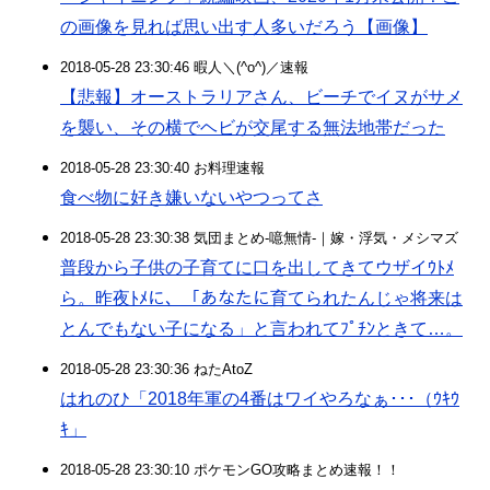
の画像を見れば思い出す人多いだろう【画像】
2018-05-28 23:30:46 暇人＼(^o^)／速報
【悲報】オーストラリアさん、ビーチでイヌがサメ
を襲い、その横でヘビが交尾する無法地帯だった
2018-05-28 23:30:40 お料理速報
食べ物に好き嫌いないやつってさ
2018-05-28 23:30:38 気団まとめ-噫無情-｜嫁・浮気・メシマズ
普段から子供の子育てに口を出してきてウザイｳﾄﾒ
ら。昨夜ﾄﾒに、「あなたに育てられたんじゃ将来は
とんでもない子になる」と言われてﾌﾟﾁﾝときて…。
2018-05-28 23:30:36 ねたAtoZ
はれのひ「2018年軍の4番はワイやろなぁ･･･（ｳｷｳ
ｷ」
2018-05-28 23:30:10 ポケモンGO攻略まとめ速報！！