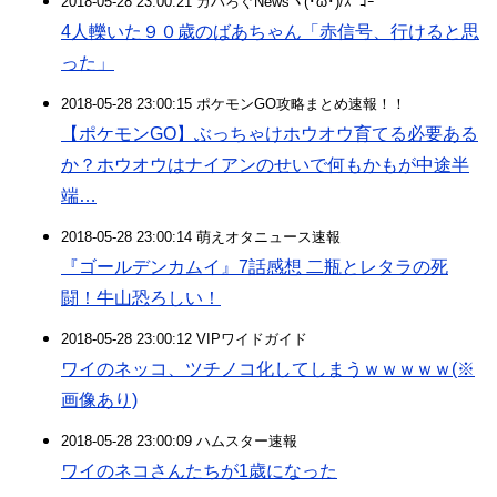
2018-05-28 23:00:21 ガハろぐNewsヽ(･ω･)/ｽﾞｺｰ
4人轢いた９０歳のばあちゃん「赤信号、行けると思
った」
2018-05-28 23:00:15 ポケモンGO攻略まとめ速報！！
【ポケモンGO】ぶっちゃけホウオウ育てる必要ある
か？ホウオウはナイアンのせいで何もかもが中途半
端…
2018-05-28 23:00:14 萌えオタニュース速報
『ゴールデンカムイ』7話感想 二瓶とレタラの死
闘！牛山恐ろしい！
2018-05-28 23:00:12 VIPワイドガイド
ワイのネッコ、ツチノコ化してしまうｗｗｗｗｗ(※
画像あり)
2018-05-28 23:00:09 ハムスター速報
ワイのネコさんたちが1歳になった