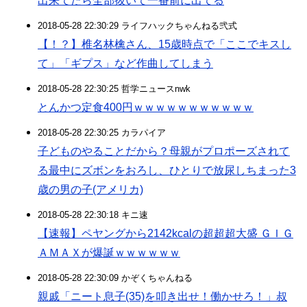
出来てたら全部抜いて一番前に出てる
2018-05-28 22:30:29 ライフハックちゃんねる弐式
【！？】椎名林檎さん、15歳時点で「ここでキスし
て」「ギプス」など作曲してしまう
2018-05-28 22:30:25 哲学ニュースnwk
とんかつ定食400円ｗｗｗｗｗｗｗｗｗｗｗ
2018-05-28 22:30:25 カラパイア
子どものやることだから？母親がプロポーズされて
る最中にズボンをおろし、ひとりで放尿しちまった3
歳の男の子(アメリカ)
2018-05-28 22:30:18 キニ速
【速報】ペヤングから2142kcalの超超超大盛 ＧＩＧ
ＡＭＡＸが爆誕ｗｗｗｗｗｗ
2018-05-28 22:30:09 かぞくちゃんねる
親戚「ニート息子(35)を叩き出せ！働かせろ！」叔