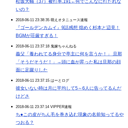
松坂大輔（37）被打率.191←何でこんなに打たれな
いの？
2018-06-11 23:38:35 萌えオタニュース速報
『ゴールデンカムイ』9話感想 煌めく杉本と辺見！
BGMが荘厳すぎる！
2018-06-11 23:37:18 鬼嫁ちゃんねる
義父「養われてる身分で亭主に何を言うか！」 旦那
「そうだそうだ！」→頭に血が昇った私は旦那の顔
面に足蹴りした
2018-06-11 23:37:15 はーとログ
彼女いない時は月に平均して5～6人に告ってるんだ
けどさ
2018-06-11 23:37:14 VIPPER速報
ち●この皮がちん毛を巻き込む現象の名前知ってるや
つおる？