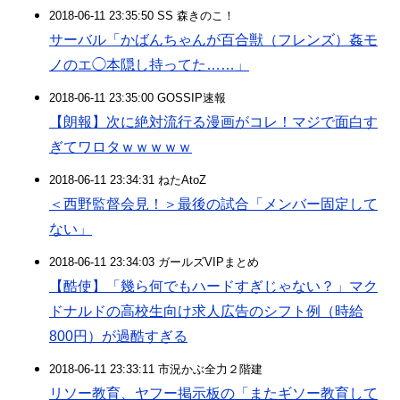
2018-06-11 23:35:50 SS 森きのこ！
サーバル「かばんちゃんが百合獣（フレンズ）姦モ
ノのエ◯本隠し持ってた……」
2018-06-11 23:35:00 GOSSIP速報
【朗報】次に絶対流行る漫画がコレ！マジで面白す
ぎてワロタｗｗｗｗｗ
2018-06-11 23:34:31 ねたAtoZ
＜西野監督会見！＞最後の試合「メンバー固定して
ない」
2018-06-11 23:34:03 ガールズVIPまとめ
【酷使】「幾ら何でもハードすぎじゃない？」マク
ドナルドの高校生向け求人広告のシフト例（時給
800円）が過酷すぎる
2018-06-11 23:33:11 市況かぶ全力２階建
リソー教育、ヤフー掲示板の「またギソー教育して