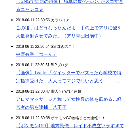
【SNSで話題の画像】 猫草の食べっぷりがスゴすぎ
るニャンコｗ
2018-06-11 22:30:56 カラパイア
この後手はどうなったんだよ！手の上でアリに酸を
大量発射させてみた。（アリ軍団出演中）
2018-06-11 22:30:54 SS 森きのこ！
中野有香「つーん」
2018-06-11 22:30:51 BIPブログ
【画像】Twitter「ツイッターでバズったら学校で特
別指導受けた。大人ってマジで汚いと思う………」
2018-06-11 22:30:47 暇人＼(^o^)／速報
アロママッサージと称して女性客の体を舐める…経
営者の男を逮捕 八王子
2018-06-11 22:30:38 ポケモンGO攻略まとめ速報！！
【ポケモンGO】地方民俺、レイド不成立ツラすぎて