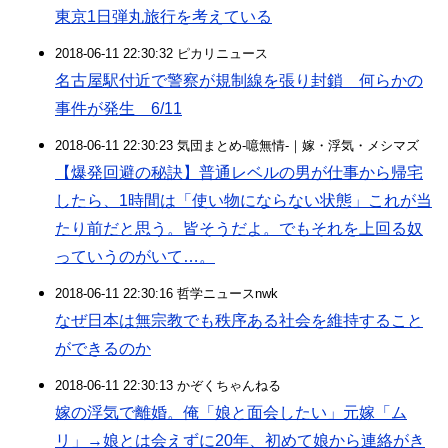
東京1日弾丸旅行を考えている
2018-06-11 22:30:32 ピカリニュース
名古屋駅付近で警察が規制線を張り封鎖 何らかの
事件が発生 6/11
2018-06-11 22:30:23 気団まとめ-噫無情-｜嫁・浮気・メシマズ
【爆発回避の秘訣】普通レベルの男が仕事から帰宅
したら、1時間は「使い物にならない状態」これが当
たり前だと思う。皆そうだよ。でもそれを上回る奴
っていうのがいて…。
2018-06-11 22:30:16 哲学ニュースnwk
なぜ日本は無宗教でも秩序ある社会を維持すること
ができるのか
2018-06-11 22:30:13 かぞくちゃんねる
嫁の浮気で離婚。俺「娘と面会したい」元嫁「ム
リ」→娘とは会えずに20年、初めて娘から連絡がき