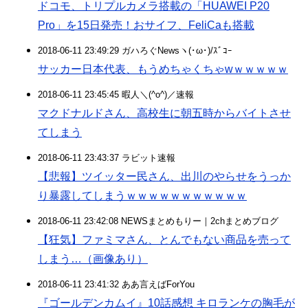
ドコモ、トリプルカメラ搭載の「HUAWEI P20
Pro」を15日発売！おサイフ、FeliCaも搭載
2018-06-11 23:49:29 ガハろぐNewsヽ(･ω･)/ｽﾞｺｰ
サッカー日本代表、もうめちゃくちゃwｗｗｗｗｗ
2018-06-11 23:45:45 暇人＼(^o^)／速報
マクドナルドさん、高校生に朝五時からバイトさせ
てしまう
2018-06-11 23:43:37 ラビット速報
【悲報】ツイッター民さん、出川のやらせをうっか
り暴露してしまうｗｗｗｗｗｗｗｗｗｗｗ
2018-06-11 23:42:08 NEWSまとめもりー｜2chまとめブログ
【狂気】ファミマさん、とんでもない商品を売って
しまう…（画像あり）
2018-06-11 23:41:32 ああ言えばForYou
『ゴールデンカムイ』10話感想 キロランケの胸毛が