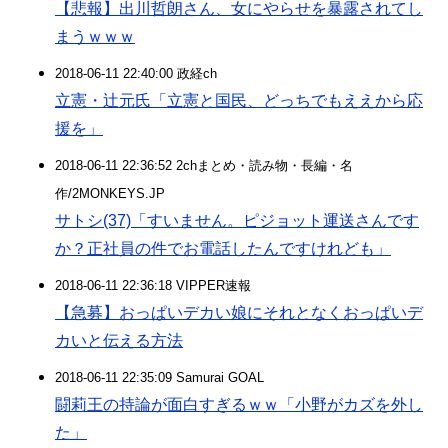
【悲報】出川哲朗さん、女にやらせを暴露されてし
まうｗｗｗ
2018-06-11 22:40:00 政経ch
立憲・辻元氏「立憲と国民、どっちでもええから応
援を」
2018-06-11 22:36:52 2chまとめ・読み物・長編・名
作/2MONKEYS.JP
サトシ(37)「すいません。ピジョット運送さんです
か？正社員の件でお電話したんですけれども」
2018-06-11 22:36:18 VIPPER速報
【急募】おっぱいデカい娘にそれとなくおっぱいデ
カいと伝える方法
2018-06-11 22:35:09 Samurai GOAL
闘莉王の持論が面白すぎるｗｗ「小野がカズを外し
た」