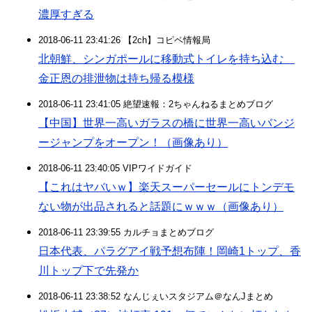
濃厚すぎる
2018-06-11 23:41:26 【2ch】コピペ情報局
北朝鮮、シンガポールに移動式トイレを持ち込む
金正恩の排泄物は持ち帰る模様
2018-06-11 23:41:05 絶望速報：2ちゃんねるまとめブログ
【中国】世界一高いガラスの橋に世界一高いバンジ
ージャンプをオープン！（画像あり）
2018-06-11 23:40:05 VIPワイドガイド
【これはヤバいｗ】楽天スーパーセールにトンデモ
ない物が出品されると話題にｗｗｗ（画像あり）
2018-06-11 23:39:55 カルチョまとめブログ
日本代表、パラグアイ戦予想布陣！岡崎1トップ、香
川トップ下で先発か
2018-06-11 23:38:52 なんじぇいスタジアム＠なんJまとめ