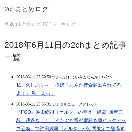
2chまとめログ
2chまとめログ
TOP
ログ
2018年6月11日の2chまとめ記事
一覧
2018-06-11 23:59:59 すかっとしていきませんか | sk2ch
私「久しぶり～」 従姉「あんた捜索願出されてる
よ！」 私「えっ」
2018-06-11 23:55:31 デジタルニューススレッド
『FGO』沖田総司〔オルタ〕の宝具「絶剱･無穹三
段」凄過ぎ！！ 「ぐだぐだ帝都聖杯奇譚ピックアッ
プ召喚」で沖田総司〔オルタ〕が期間限定で登場す