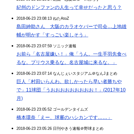
紀州のドンファンの人生って幸せだったと思う？
2018-06-23 23:08:13 ねたAtoZ
島田紳助さん 大阪のカラオケバーで司会…上地雄
輔が明かす「すっごい楽しそう」
2018-06-23 23:07:59 ソニック速報
お前ら「名古屋嫌い！」俺「うん。一生手羽先食べ
るな。プリウス乗るな。名古屋城に来るな。」
2018-06-23 23:07:14 なんじぇいスタジアム＠なんJまとめ
巨人「村田いらんわ。欲しかったら早い者勝ちや
で」11球団「うおおおおおおおおお！」(2017年10
月)
2018-06-23 23:05:52 ゴールデンタイムズ
橋本環奈「えー、球審のハシカンです……」
2018-06-23 23:05:26 日刊やきう速報＠野球まとめ