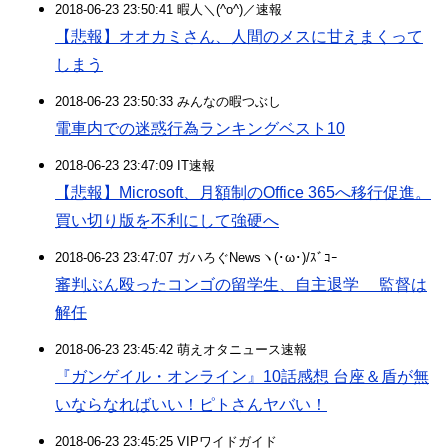
2018-06-23 23:50:41 暇人＼(^o^)／速報
【悲報】オオカミさん、人間のメスに甘えまくって
しまう
2018-06-23 23:50:33 みんなの暇つぶし
電車内での迷惑行為ランキングベスト10
2018-06-23 23:47:09 IT速報
【悲報】Microsoft、月額制のOffice 365へ移行促進。
買い切り版を不利にして強硬へ
2018-06-23 23:47:07 ガハろぐNewsヽ(･ω･)/ｽﾞｺｰ
審判ぶん殴ったコンゴの留学生、自主退学 監督は
解任
2018-06-23 23:45:42 萌えオタニュース速報
『ガンゲイル・オンライン』10話感想 台座＆盾が無
いならなればいい！ピトさんヤバい！
2018-06-23 23:45:25 VIPワイドガイド