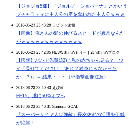
【ジョジョ5部】『ジョルノ・ジョバーナ』とかいう
ブチャラティに主人公の座を奪われた主人公ｗｗｗ
2018-06-23 23:43:28 ラビット速報
【画像】俺さんの髭の伸びるスピードが異常なんだ
がｗｗｗｗｗｗｗｗｗｗｗｗｗ
2018-06-23 23:42:05 NEWSまとめもりー｜2chまとめブログ
【愕然】ババア先輩(33)「私の赤ちゃん見る？」ワ
イ「見せてください！(あれ？独身じゃなかった
か…？)」→ 結果・・・（※衝撃画像注意）
2018-06-23 23:40:43 えび通
FF15、遂に50%オフへ
2018-06-23 23:40:31 Samurai GOAL
『スーパーサイヤ人は強敵』長友佑都の活躍を伊紙
が絶賛!!