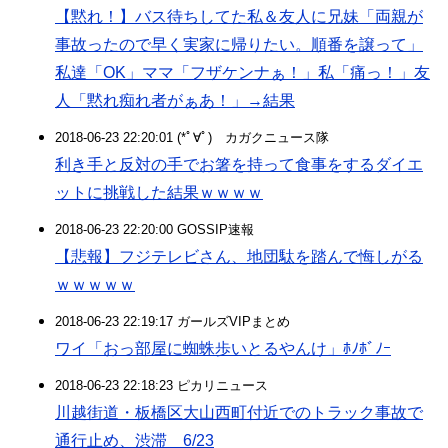
【黙れ！】バス待ちしてた私＆友人に兄妹「両親が
事故ったので早く実家に帰りたい。順番を譲って」
私達「OK」ママ「フザケンナぁ！」私「痛っ！」友
人「黙れ痴れ者がぁあ！」→結果
2018-06-23 22:20:01 (*ﾟ∀ﾟ)ゞカガクニュース隊
利き手と反対の手でお箸を持って食事をするダイエ
ットに挑戦した結果ｗｗｗｗ
2018-06-23 22:20:00 GOSSIP速報
【悲報】フジテレビさん、地団駄を踏んで悔しがる
ｗｗｗｗｗ
2018-06-23 22:19:17 ガールズVIPまとめ
ワイ「おっ部屋に蜘蛛歩いとるやんけ」ﾎﾉﾎﾞﾉｰ
2018-06-23 22:18:23 ピカリニュース
川越街道・板橋区大山西町付近でのトラック事故で
通行止め、渋滞 6/23