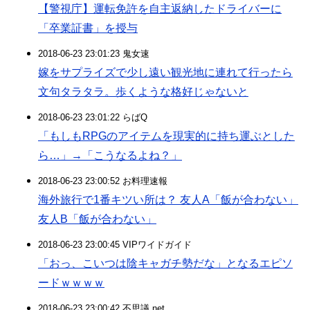
【警視庁】運転免許を自主返納したドライバーに
「卒業証書」を授与
2018-06-23 23:01:23 鬼女速
嫁をサプライズで少し遠い観光地に連れて行ったら
文句タラタラ。歩くような格好じゃないと
2018-06-23 23:01:22 らばQ
「もしもRPGのアイテムを現実的に持ち運ぶとした
ら…」→「こうなるよね？」
2018-06-23 23:00:52 お料理速報
海外旅行で1番キツい所は？ 友人A「飯が合わない」
友人B「飯が合わない」
2018-06-23 23:00:45 VIPワイドガイド
「おっ、こいつは陰キャガチ勢だな」となるエピソ
ードｗｗｗｗ
2018-06-23 23:00:42 不思議.net