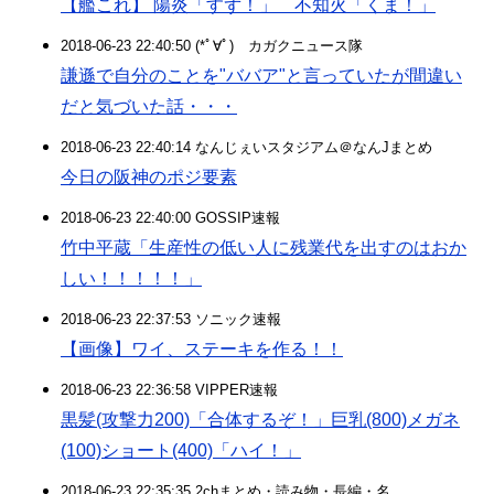
【艦これ】 陽炎「すず！」 不知火「くま！」
2018-06-23 22:40:50 (*ﾟ∀ﾟ)ゞカガクニュース隊
謙遜で自分のことを"ババア"と言っていたが間違い
だと気づいた話・・・
2018-06-23 22:40:14 なんじぇいスタジアム＠なんJまとめ
今日の阪神のポジ要素
2018-06-23 22:40:00 GOSSIP速報
竹中平蔵「生産性の低い人に残業代を出すのはおか
しい！！！！！」
2018-06-23 22:37:53 ソニック速報
【画像】ワイ、ステーキを作る！！
2018-06-23 22:36:58 VIPPER速報
黒髪(攻撃力200)「合体するぞ！」巨乳(800)メガネ
(100)ショート(400)「ハイ！」
2018-06-23 22:35:35 2chまとめ・読み物・長編・名