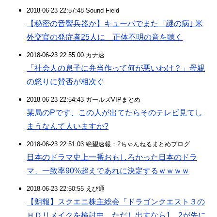
2018-06-23 22:57:48 Sound Field
【秘密の音響兵器か】キューバでまた「謎の病｣ 米
外交官の発症者25人に 正体不明の音を聴く
2018-06-23 22:55:00 カナ速
「社会人の息子に弁当作って何が悪いわけ？」母親
の怒りに賛否が相次ぐ
2018-06-23 22:54:43 ガールズVIPまとめ
某局のPです、この人が出てたらそのテレビ見てし
まうなんて人いますか?
2018-06-23 22:51:03 絶望速報：2ちゃんねるまとめブログ
日本のドラマ史上一番おもしろかった日本のドラ
マ、一致率90%超えであれに決定するｗｗｗｗ
2018-06-23 22:50:55 えび通
【朗報】スクエニ株主総会「ドラゴンクエスト３の
ＨＤリメイクを検討中。ただし出すなら1，2が先に