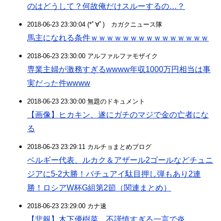
のはどうして？何故俺だけスルーするの…？
2018-06-23 23:30:04 (*ﾟ∀ﾟ)ゞカガクニュース隊
馬主になれる条件ｗｗｗｗｗｗｗｗｗｗｗｗｗｗｗ
2018-06-23 23:30:00 アルファルファモザイク
専業主婦が激務すぎるwwww年収1000万円相当は事
実だった件wwww
2018-06-23 23:30:00 無題のドキュメント
【画像】ヒカキン、遂にガチのマジで金の亡者にな
る
2018-06-23 23:29:11 カルチョまとめブログ
ベルギー代表、ルカク＆アザール2ゴールなどチュニ
ジアに5-2大勝！バチュアイ駄目押し弾もあり2連
勝！ロシアW杯G組第2節（関連まとめ）
2018-06-23 23:29:00 カナ速
【悲報】木下優樹菜、不謹慎すぎる一言で炎