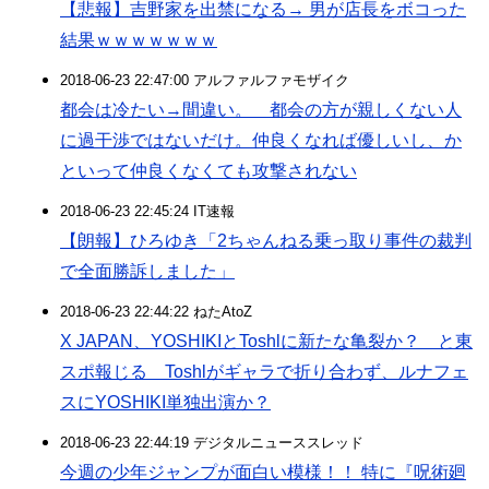
【悲報】吉野家を出禁になる→ 男が店長をボコった
結果ｗｗｗｗｗｗｗ
2018-06-23 22:47:00 アルファルファモザイク
都会は冷たい→間違い。 都会の方が親しくない人
に過干渉ではないだけ。仲良くなれば優しいし、か
といって仲良くなくても攻撃されない
2018-06-23 22:45:24 IT速報
【朗報】ひろゆき「2ちゃんねる乗っ取り事件の裁判
で全面勝訴しました」
2018-06-23 22:44:22 ねたAtoZ
X JAPAN、YOSHIKIとToshlに新たな亀裂か？ と東
スポ報じる Toshlがギャラで折り合わず、ルナフェ
スにYOSHIKI単独出演か？
2018-06-23 22:44:19 デジタルニューススレッド
今週の少年ジャンプが面白い模様！！ 特に『呪術廻