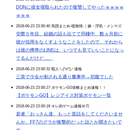
DQNに彼女寝取られたので復讐してやったｗｗｗｗ
ｗｗｗ
2018-06-23 23:00:40 気団まとめ-噫無情-｜嫁・浮気・メシマズ
交際５年目、結婚の話も出てて同棲中。数ヵ月前に
彼が信用をなくすようなことをしたので、それから
は彼の携帯のLINEは、いつでも見ていいことになっ
てるんだけど…。
2018-06-23 23:00:32 暇人＼(^o^)／速報
三茶で少女が刺される通り魔事件→切腹でした
2018-06-23 23:00:27 ポケモンGO攻略まとめ速報！！
【ポケモンGO】レジアイス対策ポケモン一覧
2018-06-23 23:00:19 オレ的ゲーム速報＠刃
若者「おっさん達、もっと昔話をしてくださいませ
んか。FF7のグラが衝撃的だった話とか聞きたいで