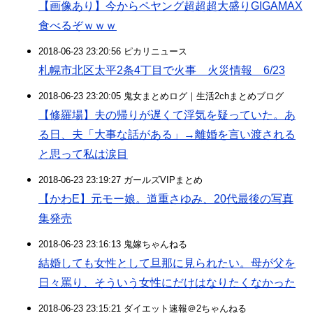
【画像あり】今からペヤング超超超大盛りGIGAMAX
食べるぞｗｗｗ
2018-06-23 23:20:56 ピカリニュース
札幌市北区太平2条4丁目で火事 火災情報 6/23
2018-06-23 23:20:05 鬼女まとめログ｜生活2chまとめブログ
【修羅場】夫の帰りが遅くて浮気を疑っていた。あ
る日、夫「大事な話がある」→離婚を言い渡される
と思って私は涙目
2018-06-23 23:19:27 ガールズVIPまとめ
【かわE】元モー娘。道重さゆみ、20代最後の写真
集発売
2018-06-23 23:16:13 鬼嫁ちゃんねる
結婚しても女性として旦那に見られたい。母が父を
日々罵り、そういう女性にだけはなりたくなかった
2018-06-23 23:15:21 ダイエット速報＠2ちゃんねる