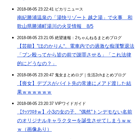
2018-08-05 23:22:41 ピカリニュース
南紀勝浦温泉の「湯快リゾート 越之湯」で火事 和
歌山県勝浦町湯川の火災情報 8/5
2018-08-05 23:21:05 絶望速報：2ちゃんねるまとめブログ
【芸能】”ほのかりん“、電車内での過激な痴漢撃退法
「ブン殴ってから皆の前で謝罪させる」「これ法律
的にどうなの？」
2018-08-05 23:20:47 鬼女まとめログ｜生活2chまとめブログ
【喪女】デブスがバイト先の常連にメアド渡した結
果ｗｗｗｗｗｗ
2018-08-05 23:20:37 VIPワイドガイド
【ｸｯｿﾜﾛﾀｗ】小3の女の子、”偶然”トンデモない名前
のオリジナルキャラクターを誕生させてしまうｗｗ
ｗ（画像あり）