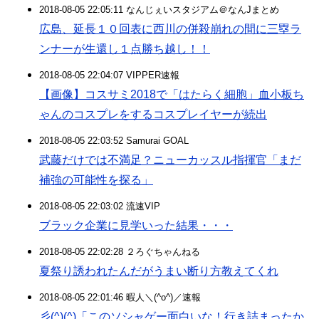
2018-08-05 22:05:11 なんじぇいスタジアム＠なんJまとめ
広島、延長１０回表に西川の併殺崩れの間に三塁ラ
ンナーが生還し１点勝ち越し！！
2018-08-05 22:04:07 VIPPER速報
【画像】コスサミ2018で「はたらく細胞」血小板ち
ゃんのコスプレをするコスプレイヤーが続出
2018-08-05 22:03:52 Samurai GOAL
武藤だけでは不満足？ニューカッスル指揮官「まだ
補強の可能性を探る」
2018-08-05 22:03:02 流速VIP
ブラック企業に見学いった結果・・・
2018-08-05 22:02:28 ２ろぐちゃんねる
夏祭り誘われたんだがうまい断り方教えてくれ
2018-08-05 22:01:46 暇人＼(^o^)／速報
彡(^)(^)「このソシャゲー面白いな！行き詰まったか