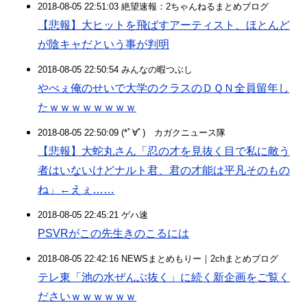
2018-08-05 22:51:03 絶望速報：2ちゃんねるまとめブログ
【悲報】大ヒットを飛ばすアーティスト、ほとんど
が陰キャだという事が判明
2018-08-05 22:50:54 みんなの暇つぶし
やべぇ俺のせいで大学のクラスのＤＱＮ全員留年し
たｗｗｗｗｗｗｗｗ
2018-08-05 22:50:09 (*ﾟ∀ﾟ)ゞカガクニュース隊
【悲報】大蛇丸さん「忍の才を見抜く目で私に敵う
者はいないけどナルト君、君の才能は平凡そのもの
ね」←えぇ……
2018-08-05 22:45:21 ゲハ速
PSVRがこの先生きのこるには
2018-08-05 22:42:16 NEWSまとめもりー｜2chまとめブログ
テレ東「池の水ぜんぶ抜く」に続く新企画をご覧く
ださいｗｗｗｗｗｗ