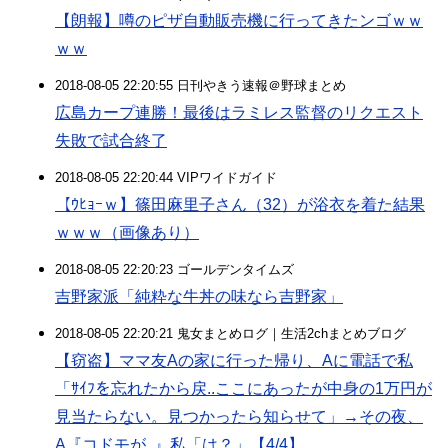
【朗報】噂のピザ自動販売機に行ってきたンゴｗｗ
ｗｗ
2018-08-05 22:20:55 日刊やきう速報＠野球まとめ
広島カープ連勝！最後はラミレス監督のリクエスト
失敗で試合終了
2018-08-05 22:20:44 VIPワイドガイド
【ｳﾋｮｰｗ】篠田麻里子さん（32）が浴衣を着た結果
ｗｗｗ（画像あり）
2018-08-05 22:20:23 ゴールデンタイムズ
吉野家派「純粋な牛丼の味なら吉野家」
2018-08-05 22:20:21 鬼女まとめログ｜生活2chまとめブログ
【窃盗】ママ友Aの家に行った帰り、Aに電話で私
「ｻｲﾌを忘れたから戻..ここにあったが中身の1万円が
見当たらない。見つかったら知らせて」→その夜、
A『コドモが..』私「は？」【4/4】