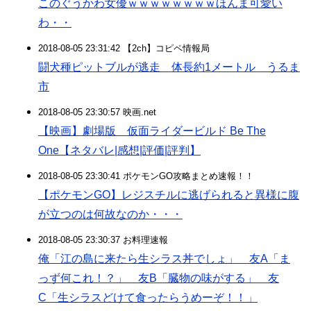
このぐうかわ女優ｗｗｗｗｗｗｗｗほんま可愛い
わ・・
2018-08-05 23:31:42 【2ch】コピペ情報局
闘犬種ピットブルが逃走 体長約1メートル うるま
市
2018-08-05 23:30:57 映画.net
【映画】劇場版 仮面ライダービルド Be The
One【ネタバレ|感想|評価|評判】
2018-08-05 23:30:41 ポケモンGO攻略まとめ速報！！
【ポケモンGO】レジスチルに逃げられると異様に腹
が立つのは何故なのか・・・
2018-08-05 23:30:37 お料理速報
俺「江の島に来たら生シラス丼でしょ」 友A「ま
っず何これ！？」 友B「臓物の味がする」 友
C「生シラスどけて食ったらうめーぞ！！」