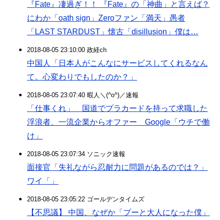
『Fate』凄過ぎ！！ 『Fate』の「神曲」と言えば？
にわか「oath sign」Zeroファン「満天」愚者
「LAST STARDUST」懐古「disillusion」僕は…
2018-08-05 23:10:00 政経ch
中国人「日本人がこんなにサービスしてくれるなん
て。心変わりでもしたのか？」
2018-08-05 23:07:40 暇人＼(^o^)／速報
「仕事くれ」 国道でプラカードを持って求職した
浮浪者、一流企業からオファー Google「ウチで働
け」
2018-08-05 23:07:34 ソニック速報
面接官「失礼ながら忍耐力に問題があるのでは？」
ワイ「」
2018-08-05 23:05:22 ゴールデンタイムズ
【不思議】 中国、なぜか「プーと大人になった僕」