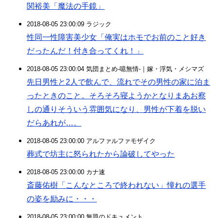
関裕美「魔法の手鏡」
2018-08-05 23:00:09 ラジック
性同一性障害美少女「俺実はホモでお前のこと好き
だったんだ！付き合ってくれ！」
2018-08-05 23:00:04 気団まとめ-噫無情-｜嫁・浮気・メシマズ
先日男性と2人で飲んで、流れでその男性の家に泊ま
ったときのこと。そろそろ寝ようかとなりまあお察
しの通りそういう雰囲気になり、男性が下着を脱い
だらあれが…。
2018-08-05 23:00:00 アルファルファモザイク
葬式で坊主に怒られたから論破してやった
2018-08-05 23:00:00 カナ速
斎藤佑樹「こんなところで終われない」憧れの選手
の姿を励みに・・・
2018-08-05 23:00:00 無題のドキュメント