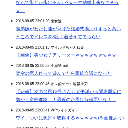
なんで街とか歩けるんか?ｗ一生結婚出来なさそう
ｗ」
2018-08-05 23:01:20 鬼女速
義弟嫁がわたし達が挙げた結婚式場よりずっと高い
ところでドレスを3度も着替えててつらい
2018-08-05 23:01:13 マイルドちゃんねる
【画像】美少女チアリーダーｗｗｗｗｗｗｗｗｗ
2018-08-05 23:00:52 不思議.net
架空の恋人作って遊んでたら家族会議になった
2018-08-05 23:00:46 オレ的ゲーム速報＠刃
【悲報】次の台風13号さんも太平洋から関東周辺に
向かう変態進路！！最近の台風は行儀悪いな！！
2018-08-05 23:00:41 VIPワイドガイド
ワイ、ついに免許を取得するｗｗｗｗｗ(※画像あり)