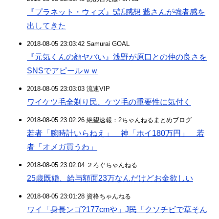
『プラネット・ウィズ』5話感想 爺さんが強者感を
出してきた
2018-08-05 23:03:42 Samurai GOAL
『元気くんの顔ヤバい』浅野が原口との仲の良さを
SNSでアピールｗｗ
2018-08-05 23:03:03 流速VIP
ワイケツ毛全剃り民、ケツ毛の重要性に気付く
2018-08-05 23:02:26 絶望速報：2ちゃんねるまとめブログ
若者「腕時計いらねえ」 神「ホイ180万円」 若
者「オメガ買うわ」
2018-08-05 23:02:04 ２ろぐちゃんねる
25歳既婚、給与額面23万なんだけどお金欲しい
2018-08-05 23:01:28 資格ちゃんねる
ワイ「身長ンゴ?177cmや」J民「クソチビで草そん