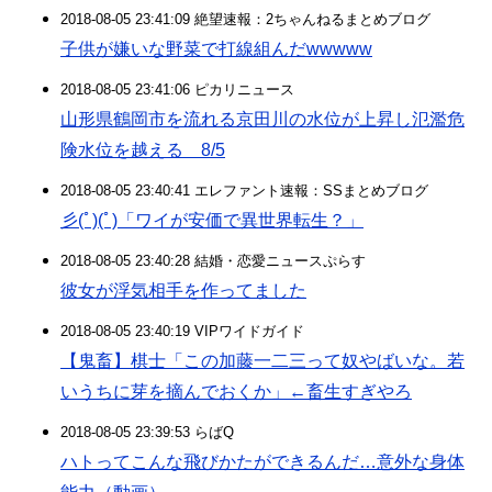
2018-08-05 23:41:09 絶望速報：2ちゃんねるまとめブログ
子供が嫌いな野菜で打線組んだwwwww
2018-08-05 23:41:06 ピカリニュース
山形県鶴岡市を流れる京田川の水位が上昇し氾濫危
険水位を越える 8/5
2018-08-05 23:40:41 エレファント速報：SSまとめブログ
彡(ﾟ)(ﾟ)「ワイが安価で異世界転生？」
2018-08-05 23:40:28 結婚・恋愛ニュースぷらす
彼女が浮気相手を作ってました
2018-08-05 23:40:19 VIPワイドガイド
【鬼畜】棋士「この加藤一二三って奴やばいな。若
いうちに芽を摘んでおくか」←畜生すぎやろ
2018-08-05 23:39:53 らばQ
ハトってこんな飛びかたができるんだ…意外な身体