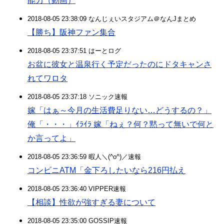
能力（動画）
2018-08-05 23:38:09 なんじぇいスタジアム＠なんJまとめ
【勝ち】阪神ファン集合
2018-08-05 23:37:51 はーとログ
お盆に彼女と温泉行く予定だったのにドタキャンさ
れてワロタ
2018-08-05 23:37:18 ソニック速報
嫁「はぁ～今月の生活費足りない…どうするの？」
俺「・・・」ｲﾗｲﾗ 嫁「ねぇ？何？黙って無いで何と
か言ってよ」
2018-08-05 23:36:59 暇人＼(^o^)／速報
コンビニATM「金下ろしたいなら216円払え
2018-08-05 23:36:40 VIPPER速報
【相談】性欲が強すぎる妻について
2018-08-05 23:35:00 GOSSIP速報