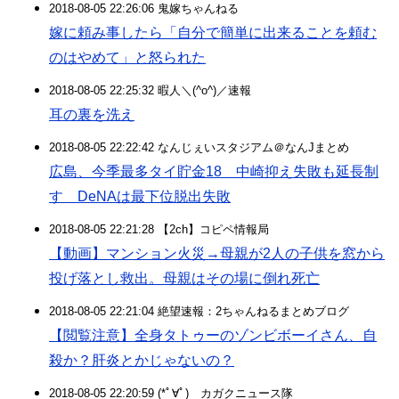
2018-08-05 22:26:06 鬼嫁ちゃんねる
嫁に頼み事したら「自分で簡単に出来ることを頼む
のはやめて」と怒られた
2018-08-05 22:25:32 暇人＼(^o^)／速報
耳の裏を洗え
2018-08-05 22:22:42 なんじぇいスタジアム＠なんJまとめ
広島、今季最多タイ貯金18 中崎抑え失敗も延長制
す DeNAは最下位脱出失敗
2018-08-05 22:21:28 【2ch】コピペ情報局
【動画】マンション火災→母親が2人の子供を窓から
投げ落とし救出。母親はその場に倒れ死亡
2018-08-05 22:21:04 絶望速報：2ちゃんねるまとめブログ
【閲覧注意】全身タトゥーのゾンビボーイさん、自
殺か？肝炎とかじゃないの？
2018-08-05 22:20:59 (*ﾟ∀ﾟ)ゞカガクニュース隊