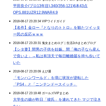
平田良介(プロ13年目).340(356-121)6本43点
OPS.881UZR12.9WAR4.9
2018-08-17 23:20:34 VIPワイドガイド
【名作】金ロー『となりのトトロ』を観たツイッタ
ー民の反応ｗｗｗ
2018-08-17 23:20:31 鬼女まとめログ｜生活2chまとめブログ
【シタ妻】間男の子供を妊娠。間「俺の子なら産ん
で良いよ」→私は有頂天で毎日離婚届を持ち歩いて
いた
2018-08-17 23:20:09 えび通
「モンハンワールド」を境に状況が逆転した
「PS4」と「ニンテンドースイッチ」
2018-08-17 23:19:48 ガールズVIPまとめ
大学生の娘が昨日「彼氏」を連れてきた マジで泣き