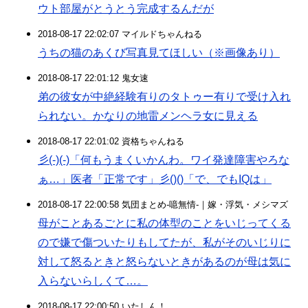
ウト部屋がとうとう完成するんだが
2018-08-17 22:02:07 マイルドちゃんねる
うちの猫のあくび写真見てほしい（※画像あり）
2018-08-17 22:01:12 鬼女速
弟の彼女が中絶経験有りのタトゥー有りで受け入れ
られない。かなりの地雷メンヘラ女に見える
2018-08-17 22:01:02 資格ちゃんねる
彡(-)(-)「何もうまくいかんわ。ワイ発達障害やろな
ぁ…」医者「正常です」彡()()「で、でもIQは」
2018-08-17 22:00:58 気団まとめ-噫無情-｜嫁・浮気・メシマズ
母がことあるごとに私の体型のことをいじってくる
ので嫌で傷ついたりもしてたが、私がそのいじりに
対して怒るときと怒らないときがあるのが母は気に
入らないらしくて…。
2018-08-17 22:00:50 いたしん！