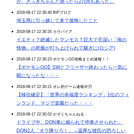
が、さっきちゃんと測ったら27cmもあった…
2018-08-17 22:30:40 BIPブログ
埼玉県に引っ越して来て後悔したこと
2018-08-17 22:30:25 カラパイア
イエティ？絶滅したマンモス？巨大で毛深い「海の
怪物」の死骸が打ち上げられて騒ぎに(ロシア)
2018-08-17 22:30:23 ポケモンGO攻略まとめ速報！！
【ポケモンGO】SWとフリーザー終わったら一気に
暇になったな・・・
2018-08-17 22:30:21 オレ的ゲーム速報＠刃
【移住確定】「世界の幸福度ランキング」1位のフィ
ンランド、マジで楽園だった・・・
2018-08-17 22:30:02 かぞくちゃんねる
ドライブ中、DQN車に煽られて停車させられた。
DQN2人「オラ降りろ！」→温厚な彼氏の恐ろしい