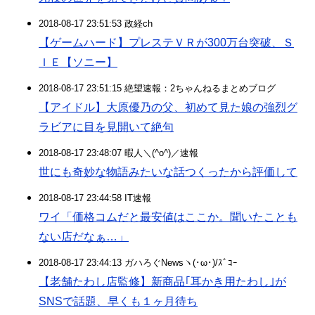
2018-08-17 23:51:53 政経ch
【ゲームハード】プレステＶＲが300万台突破、Ｓ
ＩＥ【ソニー】
2018-08-17 23:51:15 絶望速報：2ちゃんねるまとめブログ
【アイドル】大原優乃の父、初めて見た娘の強烈グ
ラビアに目を見開いて絶句
2018-08-17 23:48:07 暇人＼(^o^)／速報
世にも奇妙な物語みたいな話つくったから評価して
2018-08-17 23:44:58 IT速報
ワイ「価格コムだと最安値はここか。聞いたことも
ない店だなぁ…」
2018-08-17 23:44:13 ガハろぐNewsヽ(･ω･)/ｽﾞｺｰ
【老舗たわし店監修】新商品｢耳かき用たわし｣が
SNSで話題、早くも１ヶ月待ち