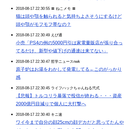
2018-08-17 22:30:55 〓 ねこメモ 〓
猫は頭や顎を触られると気持ちよさそうにするけど
頭や顎がモフモフ帯なの？
2018-08-17 22:30:49 えび通
小売「PS4の例の5000円引は家電量販店が張り合っ
てるだけ、新型や値下げの通達は来てない」
2018-08-17 22:30:47 哲学ニュースnwk
原子炉はお湯をわかして発電してる←このがっかり
感
2018-08-17 22:30:45 ライフハックちゃんねる弐式
【悲報】トルコリラ暴落で投信が終わる・・・資産
2000億円目減りで個人に大打撃へ
2018-08-17 22:30:40 キニ速
ワイ今まで自分の顔25cmの顔デカだと思ってたんや