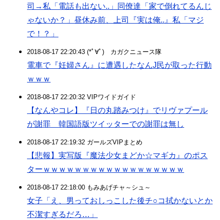
司→私「電話も出ない..」同僚達「家で倒れてるんじ
ゃないか？」昼休み前、上司『実は俺..』私「マジ
で！？」
2018-08-17 22:20:43 (*ﾟ∀ﾟ)ゞカガクニュース隊
電車で『妊婦さん』に遭遇したなんJ民が取った行動
ｗｗｗ
2018-08-17 22:20:32 VIPワイドガイド
【なんやコレ】『日の丸踏みつけ』でリヴァプール
が謝罪 韓国語版ツイッターでの謝罪は無し
2018-08-17 22:19:32 ガールズVIPまとめ
【悲報】実写版『魔法少女まどか☆マギカ』のポス
ターｗｗｗｗｗｗｗｗｗｗｗｗｗｗｗｗｗｗ
2018-08-17 22:18:00 もみあげチャ～シュ～
女子「え、男っておしっこした後チ○コ拭かないとか
不潔すぎるだろ…」