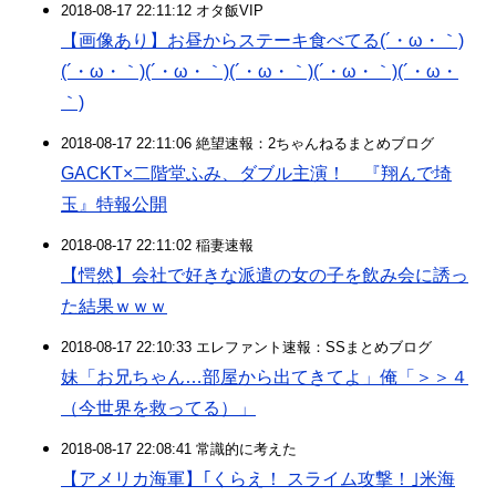
2018-08-17 22:11:12 オタ飯VIP
【画像あり】お昼からステーキ食べてる(´・ω・｀)
(´・ω・｀)(´・ω・｀)(´・ω・｀)(´・ω・｀)(´・ω・
｀)
2018-08-17 22:11:06 絶望速報：2ちゃんねるまとめブログ
GACKT×二階堂ふみ、ダブル主演！ 『翔んで埼
玉』特報公開
2018-08-17 22:11:02 稲妻速報
【愕然】会社で好きな派遣の女の子を飲み会に誘っ
た結果ｗｗｗ
2018-08-17 22:10:33 エレファント速報：SSまとめブログ
妹「お兄ちゃん…部屋から出てきてよ」俺「＞＞４
（今世界を救ってる）」
2018-08-17 22:08:41 常識的に考えた
【アメリカ海軍】｢くらえ！ スライム攻撃！｣米海