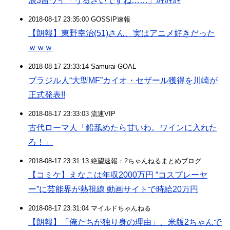
浪3留ワイ「うるさいですね……」ｶｷｶｷｶｷ
2018-08-17 23:35:00 GOSSIP速報
【朗報】東野幸治(51)さん、実はアニメ好きだった
ｗｗｗ
2018-08-17 23:33:14 Samurai GOAL
ブラジル人“大型MF”カイオ・セザール獲得を川崎が
正式発表!!
2018-08-17 23:33:03 流速VIP
古代ローマ人「鉛舐めたら甘いわ。ワインに入れた
ろ！」
2018-08-17 23:31:13 絶望速報：2ちゃんねるまとめブログ
【コミケ】えなこは年収2000万円 “コスプレーヤ
ー”に芸能界が熱視線 動画サイトで時給20万円
2018-08-17 23:31:04 マイルドちゃんねる
【朗報】「俺たちが独り身の理由」、米版2ちゃんで