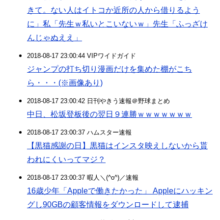
きて。ない人はイトコか近所の人から借りるよう
に」私「先生ｗ私いとこいないｗ」先生「ふっざけ
んじゃぬええ」
2018-08-17 23:00:44 VIPワイドガイド
ジャンプの打ち切り漫画だけを集めた棚がこち
ら・・・(※画像あり)
2018-08-17 23:00:42 日刊やきう速報＠野球まとめ
中日、松坂登板後の翌日９連勝ｗｗｗｗｗｗｗ
2018-08-17 23:00:37 ハムスター速報
【黒猫感謝の日】黒猫はインスタ映えしないから貰
われにくいってマジ？
2018-08-17 23:00:37 暇人＼(^o^)／速報
16歳少年「Appleで働きたかった」 Appleにハッキン
グし90GBの顧客情報をダウンロードして逮捕