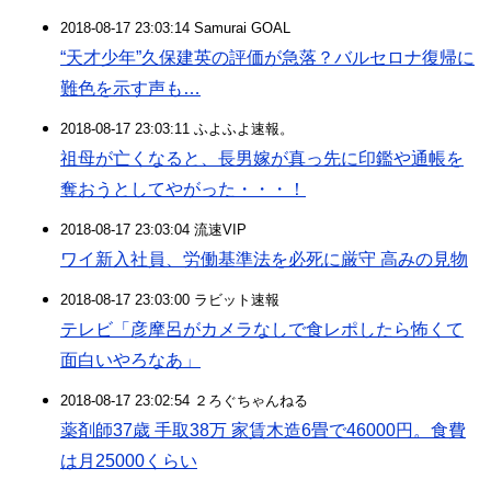
2018-08-17 23:03:14 Samurai GOAL
“天才少年”久保建英の評価が急落？バルセロナ復帰に
難色を示す声も…
2018-08-17 23:03:11 ふよふよ速報。
祖母が亡くなると、長男嫁が真っ先に印鑑や通帳を
奪おうとしてやがった・・・！
2018-08-17 23:03:04 流速VIP
ワイ新入社員、労働基準法を必死に厳守 高みの見物
2018-08-17 23:03:00 ラビット速報
テレビ「彦摩呂がカメラなしで食レポしたら怖くて
面白いやろなあ」
2018-08-17 23:02:54 ２ろぐちゃんねる
薬剤師37歳 手取38万 家賃木造6畳で46000円。食費
は月25000くらい