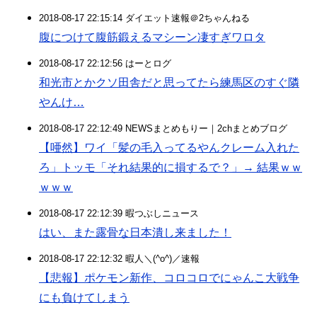
2018-08-17 22:15:14 ダイエット速報＠2ちゃんねる
腹につけて腹筋鍛えるマシーン凄すぎワロタ
2018-08-17 22:12:56 はーとログ
和光市とかクソ田舎だと思ってたら練馬区のすぐ隣
やんけ…
2018-08-17 22:12:49 NEWSまとめもりー｜2chまとめブログ
【唖然】ワイ「髪の毛入ってるやんクレーム入れた
ろ」トッモ「それ結果的に損するで？」→ 結果ｗｗ
ｗｗｗ
2018-08-17 22:12:39 暇つぶしニュース
はい、また露骨な日本潰し来ました！
2018-08-17 22:12:32 暇人＼(^o^)／速報
【悲報】ポケモン新作、コロコロでにゃんこ大戦争
にも負けてしまう