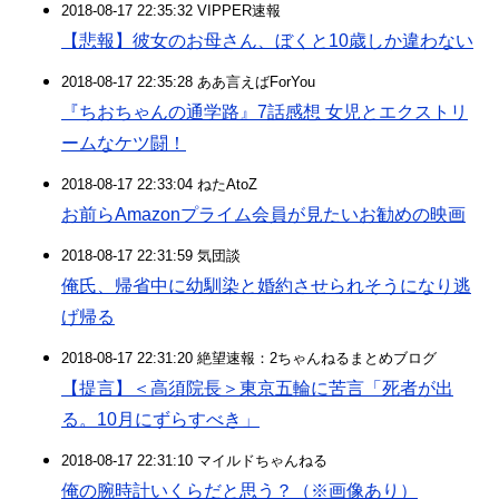
2018-08-17 22:35:32 VIPPER速報
【悲報】彼女のお母さん、ぼくと10歳しか違わない
2018-08-17 22:35:28 ああ言えばForYou
『ちおちゃんの通学路』7話感想 女児とエクストリ
ームなケツ闘！
2018-08-17 22:33:04 ねたAtoZ
お前らAmazonプライム会員が見たいお勧めの映画
2018-08-17 22:31:59 気団談
俺氏、帰省中に幼馴染と婚約させられそうになり逃
げ帰る
2018-08-17 22:31:20 絶望速報：2ちゃんねるまとめブログ
【提言】＜高須院長＞東京五輪に苦言「死者が出
る。10月にずらすべき」
2018-08-17 22:31:10 マイルドちゃんねる
俺の腕時計いくらだと思う？（※画像あり）