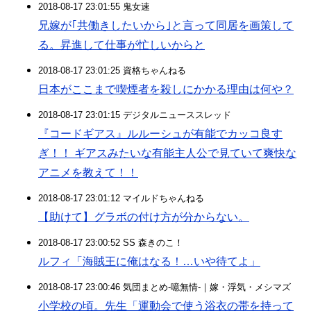
2018-08-17 23:01:55 鬼女速
兄嫁が｢共働きしたいから｣と言って同居を画策して
る。昇進して仕事が忙しいからと
2018-08-17 23:01:25 資格ちゃんねる
日本がここまで喫煙者を殺しにかかる理由は何や？
2018-08-17 23:01:15 デジタルニューススレッド
『コードギアス』ルルーシュが有能でカッコ良す
ぎ！！ ギアスみたいな有能主人公で見ていて爽快な
アニメを教えて！！
2018-08-17 23:01:12 マイルドちゃんねる
【助けて】グラボの付け方が分からない。
2018-08-17 23:00:52 SS 森きのこ！
ルフィ「海賊王に俺はなる！…いや待てよ」
2018-08-17 23:00:46 気団まとめ-噫無情-｜嫁・浮気・メシマズ
小学校の頃。先生「運動会で使う浴衣の帯を持って