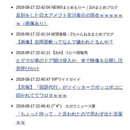
2018-08-17 22:42:04 NEWSまとめもりー｜2chまとめブログ
反則をした日大アメフト宮川泰介の現在ｗｗｗｗｗ
ｗ（画像あり）
2018-08-17 22:41:14 絶望速報：2ちゃんねるまとめブログ
【画像】吉岡里帆ってなんで嫌われとるんや？
2018-08-17 22:41:11 【2ch】コピペ情報局
ヒグマが車のドア開け侵入か。米で映像を公開し注
意呼びかけ
2018-08-17 22:40:47 VIPワイドガイド
【悲報】『宿題代行』がツイッターでボッコボコに
叩かれててワロタｗｗｗ
2018-08-17 22:40:41 (*ﾟ∀ﾟ)ゞカガクニュース隊
「ちょっと待って」と言われたので思わず出た言葉
ｗｗ