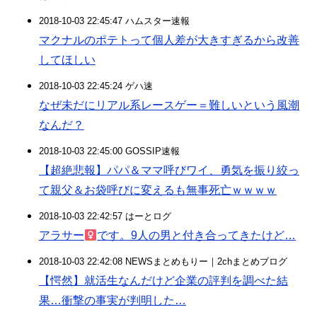
2018-10-03 22:45:47 ハムスター速報
マクナルのポテトって個人差が大きすぎるから改善
してほしい
2018-10-03 22:45:24 ゲハ速
なぜ未だにリアル系レースゲー＝難しいという風潮
なんだ？
2018-10-03 22:45:00 GOSSIP速報
【超絶悲報】パパ＆ママ呼びワイ、勇気を振り絞っ
て親父＆お袋呼びに変えるも無事死亡ｗｗｗｗ
2018-10-03 22:42:57 はーとログ
アラサー
です。9人の男と付き合ってきたけど…
2018-10-03 22:42:08 NEWSまとめもりー｜2chまとめブログ
【愕然】就活生なんだけど企業の評判を調べた結
果…衝撃の事実が判明した…