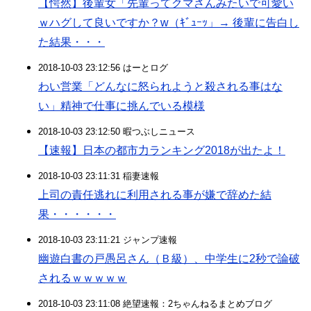
【愕然】後輩女「先輩ってクマさんみたいで可愛い
ｗハグして良いですか？w（ｷﾞｭｰｯ」→ 後輩に告白し
た結果・・・
2018-10-03 23:12:56 はーとログ
わい営業「どんなに怒られようと殺される事はな
い」精神で仕事に挑んでいる模様
2018-10-03 23:12:50 暇つぶしニュース
【速報】日本の都市力ランキング2018が出たよ！
2018-10-03 23:11:31 稲妻速報
上司の責任逃れに利用される事が嫌で辞めた結
果・・・・・・
2018-10-03 23:11:21 ジャンプ速報
幽遊白書の戸愚呂さん（Ｂ級）、中学生に2秒で論破
されるｗｗｗｗｗ
2018-10-03 23:11:08 絶望速報：2ちゃんねるまとめブログ