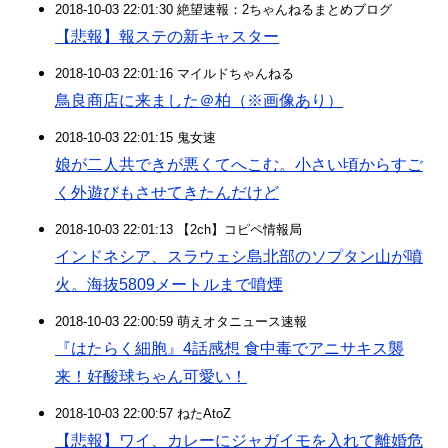
2018-10-03 22:01:30 絶望速報：2ちゃんねるまとめブログ
【悲報】報ステの新キャスター
2018-10-03 22:01:16 マイルドちゃんねる
鳥良商店に来ました＠柏（※画像あり）
2018-10-03 22:01:15 鬼女速
娘が二人共できが悪くてへこむ。小さい頃からすご
く外遊びもさせてきたんだけど
2018-10-03 22:01:13 【2ch】コピペ情報局
インドネシア、スラウェシ島北部のソプタン山が噴
火。海抜5809メートルまで噴煙
2018-10-03 22:00:59 萌えオタニュース速報
『はたらく細胞』4話感想 食中毒でアニサキス襲
来！好酸球ちゃん可愛い！
2018-10-03 22:00:57 ねたAtoZ
【悲報】ワイ、カレーにジャガイモを入れて離婚危