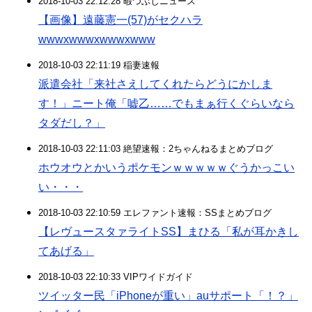
2018-10-03 22:12:28 暇つぶしニュース
【画像】遠藤憲一(57)がセクハラ
wwwxwwwxwwwxwww
2018-10-03 22:11:19 稲妻速報
派遣会社「来社さえしてくれたらどうにかしま
す！」ニート俺「嘘乙……でもまぁ行くぐらいなら
タダだし？」
2018-10-03 22:11:03 絶望速報：2ちゃんねるまとめブログ
ホウオウとかいうポケモンｗｗｗｗｗぐうかっこい
い・・・
2018-10-03 22:10:59 エレファント速報：SSまとめブログ
【レヴュースタァライトSS】まひる「私が耳かきし
てあげる」
2018-10-03 22:10:33 VIPワイドガイド
ツイッター民「iPhoneが重い」auサポート「！？」