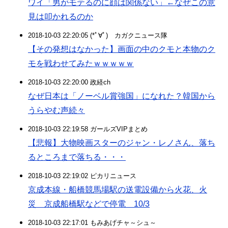
ワイ「男がモテるのに顔は関係ない」←なぜこの意
見は叩かれるのか
2018-10-03 22:20:05 (*ﾟ∀ﾟ)ゞカガクニュース隊
【その発想はなかった】画面の中のクモと本物のク
モを戦わせてみたｗｗｗｗｗ
2018-10-03 22:20:00 政経ch
なぜ日本は「ノーベル賞強国」になれた？韓国から
うらやむ声続々
2018-10-03 22:19:58 ガールズVIPまとめ
【悲報】大物映画スターのジャン・レノさん、落ち
るところまで落ちる・・・
2018-10-03 22:19:02 ピカリニュース
京成本線・船橋競馬場駅の送電設備から火花、火
災 京成船橋駅などで停電 10/3
2018-10-03 22:17:01 もみあげチャ～シュ～