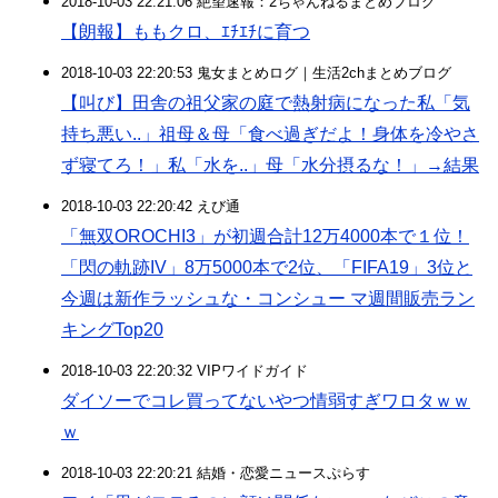
2018-10-03 22:21:06 絶望速報：2ちゃんねるまとめブログ
【朗報】ももクロ、ｴﾁｴﾁに育つ
2018-10-03 22:20:53 鬼女まとめログ｜生活2chまとめブログ
【叫び】田舎の祖父家の庭で熱射病になった私「気
持ち悪い..」祖母＆母「食べ過ぎだよ！身体を冷やさ
ず寝てろ！」私「水を..」母「水分摂るな！」→結果
2018-10-03 22:20:42 えび通
「無双OROCHI3」が初週合計12万4000本で１位！
「閃の軌跡IV」8万5000本で2位、「FIFA19」3位と
今週は新作ラッシュな・コンシュー マ週間販売ラン
キングTop20
2018-10-03 22:20:32 VIPワイドガイド
ダイソーでコレ買ってないやつ情弱すぎワロタｗｗ
ｗ
2018-10-03 22:20:21 結婚・恋愛ニュースぷらす