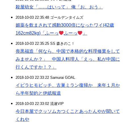
殺屋幼女「……はいって」 俺「お、おう」
2018-10-03 22:35:48 ゴールデンタイムズ
媚薬を飲まされて感動3000倍になったワイ(42歳
162cm82kg)「ふーっ
ふーっ
」
2018-10-03 22:35:25 SS 森きのこ！
喪黒福造「何なら、中国で本格的な料理修業をして
みませんか？」 中国人料理人「えっ、私が中国に
行くんですか！？」
2018-10-03 22:33:22 Samurai GOAL
イビラヒモビッチ、古巣ミラン復帰か 来年１月か
ら半年契約と伊紙報道
2018-10-03 22:33:02 流速VIP
今日本屋でクッソムカつくことあったんやが聞いて
くれや