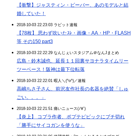
【衝撃】ジャスティン・ビーバー、あのモデルと結
婚していた！
2018-10-03 22:23:03 ラビット速報
【78枚】 思わず吹いたｽﾚ・画像・AA・HP・FLASH
等 その150 part3
2018-10-03 22:22:29 なんじぇいスタジアム＠なんJまとめ
広島・鈴木誠也、延長１１回裏サヨナラタイムリー
ツーベース！阪神は最下位転落
2018-10-03 22:22:01 暇人＼(^o^)／速報
高嶋ちさ子さん、前沢友作社長の名器を絶賛「しゅ
ごい。。。」
2018-10-03 22:21:51 痛いニュース(ﾉ∀`)
【炎上】 コブラ作者、ポプテピピックにブチ切れ
「勝手にサイコガンを使うな」