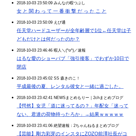
2018-10-03 23:50:09 みんなの暇つぶし
女 と 関 わ っ て 一 番 衝 撃 だ っ た こ と
2018-10-03 23:50:09 えび通
任天堂ハードユーザーが全年齢層で1位←任天堂は子
どもだけとは何だったのか？
2018-10-03 23:46:46 暇人＼(^o^)／速報
はるな愛のショーパブ「強引接客」でわずか10日で
閉店
2018-10-03 23:45:02 SS 森きのこ！
平成最後の夏、レンタル彼女と一緒に過ごした。
2018-10-03 23:42:41 NEWSまとめもりー｜2chまとめブログ
【愕然】女児「道に迷ってるの？」年配女「迷って
ない、君達の荷物持ったろか」→結果ｗｗｗｗｗ
2018-10-03 23:41:06 絶望速報：2ちゃんねるまとめブログ
【芸能】剛力彩芽のインスタにZOZO前澤社長がコ