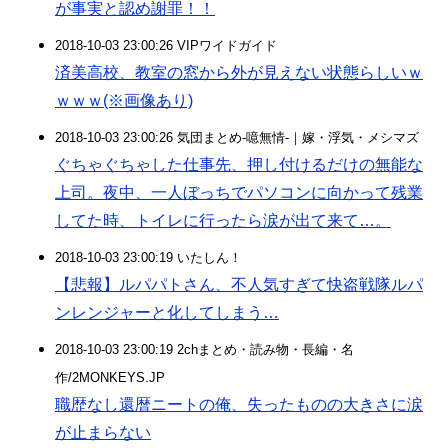
が事実と認め謝罪！！
2018-10-03 23:00:26 VIPワイドガイド
済美高校、教室の窓から外が見えない状態らしいｗ
ｗｗｗ(※画像あり)
2018-10-03 23:00:26 気団まとめ-噫無情-｜嫁・浮気・メシマズ
ぐちゃぐちゃした仕事先、押し付けるだけの無能な
上司。夜中、一人ぼっちでパソコンに向かって残業
してた時、トイレに行ったら涙が出て来て…。
2018-10-03 23:00:19 いたしん！
【悲報】ルパパトさん、不人気すぎて快盗戦隊ルパ
ンレンジャーと化してしまう…
2018-10-03 23:00:19 2chまとめ・読み物・長編・名
作/2MONKEYS.JP
職歴なし還暦ニートの俺、失ったものの大きさに涙
が止まらない