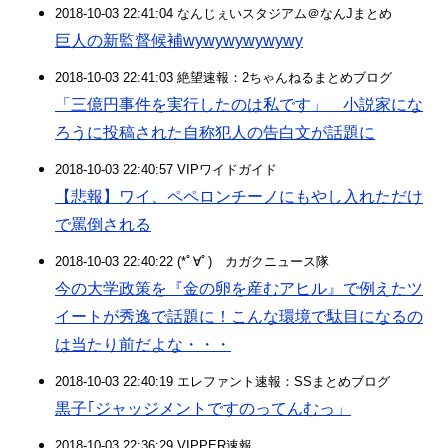
2018-10-03 22:41:04 なんじぇいスタジアム＠なんJまとめ
巨人の新監督候補wywywywywywy
2018-10-03 22:41:03 絶望速報：2ちゃんねるまとめブログ
「三億円事件を実行したのは私です」 小説家にな
ろうに投稿された自称犯人の告白文が話題に
2018-10-03 22:40:57 VIPワイドガイド
【悲報】ワイ、ペペロンチーノにもやし入れただけ
で罵倒される
2018-10-03 22:40:22 (*ﾟ∀ﾟ)ゞカガクニュース隊
今の大学政策を『金の卵を産むアヒル』で例えたツ
イートが秀逸で話題に！こんな環境で駄目になるの
は当たり前だよな・・・
2018-10-03 22:40:19 エレファント速報：SSまとめブログ
黒子｢ジャッジメントですのってんむっ」
2018-10-03 22:36:29 VIPPER速報