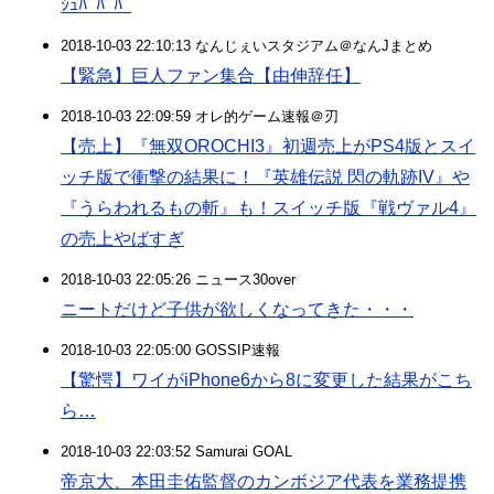
ｼｭﾊﾞﾊﾞﾊﾞ
2018-10-03 22:10:13 なんじぇいスタジアム＠なんJまとめ
【緊急】巨人ファン集合【由伸辞任】
2018-10-03 22:09:59 オレ的ゲーム速報＠刃
【売上】『無双OROCHI3』初週売上がPS4版とスイ
ッチ版で衝撃の結果に！『英雄伝説 閃の軌跡IV』や
『うらわれるもの斬』も！スイッチ版『戦ヴァル4』
の売上やばすぎ
2018-10-03 22:05:26 ニュース30over
ニートだけど子供が欲しくなってきた・・・
2018-10-03 22:05:00 GOSSIP速報
【驚愕】ワイがiPhone6から8に変更した結果がこち
ら…
2018-10-03 22:03:52 Samurai GOAL
帝京大、本田圭佑監督のカンボジア代表を業務提携