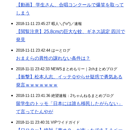
【動画】 学生さん、合唱コンクールで爆笑を取って
しまう
2018-11-11 23:45:27 暇人＼(^o^)／速報
【閲覧注意】25.8cmの巨大な蚊、ギネス認定 四川で
発見
2018-11-11 23:42:44 はーとログ
おまえらの異性の譲れない条件は？
2018-11-11 23:42:33 NEWSまとめもりー｜2chまとめブログ
【衝撃】松本人志、イッテＱやらせ疑惑で勇気ある
発言ｗｗｗｗｗｗｗ
2018-11-11 23:41:36 絶望速報：2ちゃんねるまとめブログ
留学生のトッモ「日本には誰も移民したがらない」
て言ってたんやが
2018-11-11 23:40:31 VIPワイドガイド