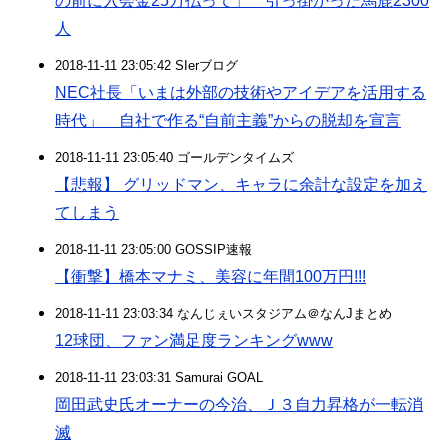
の前に入会金25万払って」 引っ掛かった馬鹿2300
人
2018-11-11 23:05:42 SIerブログ
NEC社長「いまは外部の技術やアイデアを活用する
時代」 自社で作る“自前主義”からの脱却を宣言
2018-11-11 23:05:40 ゴールデンタイムズ
【悲報】 グリッドマン、キャラに余計な設定を加え
てしまう
2018-11-11 23:05:00 GOSSIP速報
【衝撃】橋本マナミ、美容に年間100万円!!!
2018-11-11 23:03:34 なんじぇいスタジアム＠なんJまとめ
12球団、ファン満足度ランキングwww
2018-11-11 23:03:31 Samurai GOAL
岡田武史氏オーナーの今治、Ｊ３自力昇格が一転消
滅