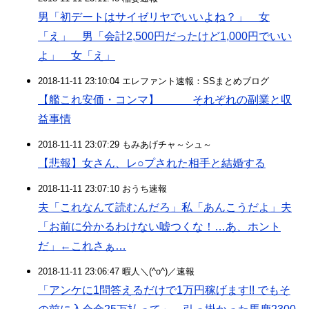
男「初デートはサイゼリヤでいいよね？」 女
「え」 男「会計2,500円だったけど1,000円でいい
よ」 女「え」
2018-11-11 23:10:04 エレファント速報：SSまとめブログ
【艦これ安価・コンマ】 それぞれの副業と収
益事情
2018-11-11 23:07:29 もみあげチャ～シュ～
【悲報】女さん、レ○プされた相手と結婚する
2018-11-11 23:07:10 おうち速報
夫「これなんて読むんだろ」私「あんこうだよ」夫
「お前に分かるわけない嘘つくな！…あ、ホント
だ」←これさぁ…
2018-11-11 23:06:47 暇人＼(^o^)／速報
「アンケに1問答えるだけで1万円稼げます!! でもそ