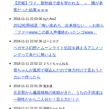
【悲報】ワイ、新幹線で虚を突かれる → 隣が老
害だった結果ｗｗｗ
2018-11-11 22:03:00 ねたAtoZ
2012松岡禎丞「悔い改めろ、出来損ない」→お前ら
「ファーwwwこの新人声優終わったンゴwww」
2018-11-11 22:02:36 はーとログ
ペガサス幻想とムーンライト伝説を越えるアニメソ
ングって未だに無いよな
2018-11-11 22:02:22 ２ろぐちゃんねる
母ちゃんが風邪で寝込んだので体力付けて貰おうと
カレー作ったら
2018-11-11 22:01:39 鬼女速
元旦那から臓器移植の依頼がきた。うちの子供達は
一卵性だから二人分だ！百人力だ！と
2018-11-11 22:01:33 資格ちゃんねる