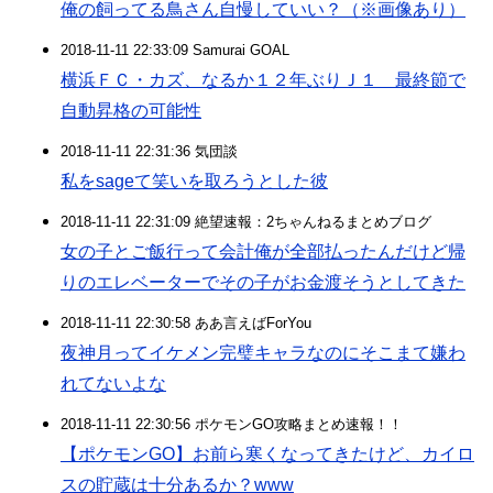
俺の飼ってる鳥さん自慢していい？（※画像あり）
2018-11-11 22:33:09 Samurai GOAL
横浜ＦＣ・カズ、なるか１２年ぶりＪ１ 最終節で
自動昇格の可能性
2018-11-11 22:31:36 気団談
私をsageて笑いを取ろうとした彼
2018-11-11 22:31:09 絶望速報：2ちゃんねるまとめブログ
女の子とご飯行って会計俺が全部払ったんだけど帰
りのエレベーターでその子がお金渡そうとしてきた
2018-11-11 22:30:58 ああ言えばForYou
夜神月ってイケメン完璧キャラなのにそこまて嫌わ
れてないよな
2018-11-11 22:30:56 ポケモンGO攻略まとめ速報！！
【ポケモンGO】お前ら寒くなってきたけど、カイロ
スの貯蔵は十分あるか？www