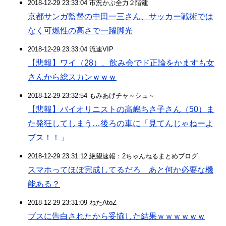
2018-12-29 23:33:04 市況かぶ全力２階建
京都サンガ監督の中田一三さん、サッカー戦術では
なく可燃性の高さで一躍脚光
2018-12-29 23:33:04 流速VIP
【悲報】ワイ（28）、飲み会でド正論をかますも女
さんから総スカンｗｗｗ
2018-12-29 23:32:54 もみあげチャ～シュ～
【悲報】バイオリニストの高嶋ちさ子さん（50）ま
た発狂してしまう…後ろの車に「見てんじゃねーよ
ブス！！」
2018-12-29 23:31:12 絶望速報：2ちゃんねるまとめブログ
スマホってほぼ完成してるだろ あと何か必要な機
能ある？
2018-12-29 23:31:09 ねたAtoZ
ブスに告白されたから妥協した結果ｗｗｗｗｗｗ