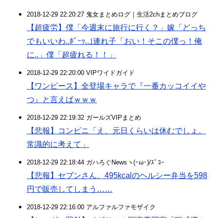
2018-12-29 22:20:27 鬼女まとめログ｜生活2chまとめブログ
【超疲労】僕「今週末に旅行に行く？」嫁「どっち
でもいいわ..ﾎﾞｰｯ..｣連れ子「おい！そこの僕っ！俺
に..」僕「超疲れる！！」
2018-12-29 22:20:00 VIPワイドガイド
【ワンピース】全登場キャラで『一番カッコイイや
つ』と言えばｗｗｗ
2018-12-29 22:19:32 ガールズVIPまとめ
【悲報】コンビニ「え、元日くらいは休むでしょ。
常識的に考えて」
2018-12-29 22:18:44 ガハろぐNewsヽ(･ω･)/ｽﾞｺｰ
【悲報】セブンさん、495kcalのヘルシー弁当を598
円で販売してしまう……
2018-12-29 22:16:00 アルファルファモザイク