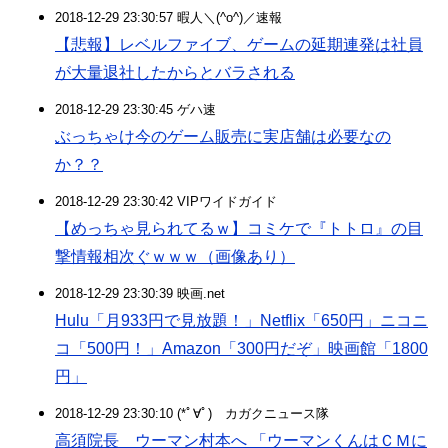
2018-12-29 23:30:57 暇人＼(^o^)／速報
【悲報】レベルファイブ、ゲームの延期連発は社員
が大量退社したからとバラされる
2018-12-29 23:30:45 ゲハ速
ぶっちゃけ今のゲーム販売に実店舗は必要なの
か？？
2018-12-29 23:30:42 VIPワイドガイド
【めっちゃ見られてるｗ】コミケで『トトロ』の目
撃情報相次ぐｗｗｗ（画像あり）
2018-12-29 23:30:39 映画.net
Hulu「月933円で見放題！」Netflix「650円」ニコニ
コ「500円！」Amazon「300円だぞ」映画館「1800
円」
2018-12-29 23:30:10 (*ﾟ∀ﾟ)ゞカガクニュース隊
高須院長 ウーマン村本へ 「ウーマンくんはＣＭに