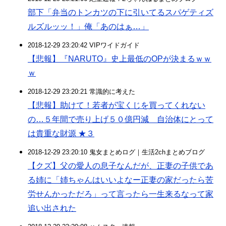
部下「弁当のトンカツの下に引いてるスパゲティズ
ルズルッッ！」俺「あのはぁ…」
2018-12-29 23:20:42 VIPワイドガイド
【悲報】『NARUTO』史上最低のOPが決まるｗｗ
ｗ
2018-12-29 23:20:21 常識的に考えた
【悲報】助けて！若者が宝くじを買ってくれない
の…５年間で売り上げ５０億円減 自治体にとって
は貴重な財源 ★３
2018-12-29 23:20:10 鬼女まとめログ｜生活2chまとめブログ
【クズ】父の愛人の息子なんだが、正妻の子供であ
る姉に「姉ちゃんはいいよなー正妻の家だったら苦
労せんかっただろ」って言ったら一生来るなって家
追い出された