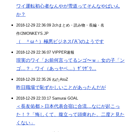
ワイ運転初心者なんやが雪道ってそんなやばいん
か？
2018-12-29 22:36:09 2chまとめ・読み物・長編・名
作/2MONKEYS.JP
（ ＾ω＾）極悪ビジネス('A`)のようです
2018-12-29 22:36:07 VIPPER速報
現実のワイ「お前何言ってるンゴ〜ｗ」女の子「ン
ゴ…？」ワイ（あっヤベ…）ｻﾞﾜｻﾞﾜ…
2018-12-29 22:35:26 ねたAtoZ
昨日職場で恥ずかしいことがあったんだが
2018-12-29 22:33:17 Samurai GOAL
＜長友佑都＞日本代表合宿に合流…なにが起こっ
た！？「悔しくて、腹立って頭痺れた。二度と見た
くない」