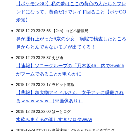
【ポケモンGO】私の夢はここの黄色の人たちとフレ
ンドになって、黄色だけでレイド回ること【ポケGO
愛知】
2018-12-29 23:28:56 【2ch】コピペ情報局
鼻が腫れ上がった6歳の少女 病院で検査したところ
鼻からとんでもないモノが出てくる！
2018-12-29 23:25:37 えび通
【速報】ソニーグループの「乃木坂46」内でSwitch
がブームであることが明らかに
2018-12-29 23:23:17 ラビット速報
【悲報】超大物アイドルさん、女子アナに瞬殺され
るｗｗｗｗｗｗ （※画像あり）
2018-12-29 23:22:00 はーとログ
水飲みまくるの楽しすぎワロタwww
2018-12-29 23:21:06 絶望速報：2ちゃんねるまとめブログ