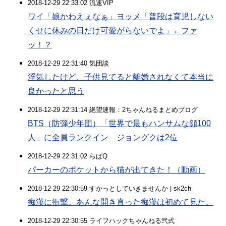
2018-12-29 22:33:02 流速VIP
ワイ「娘かわえぇなぁ」ヨッメ「普段は育児しない
くせに休みの日だけ可愛がらないでよ」←ファ
ッ！？
2018-12-29 22:31:40 気団談
浮気したけど、子供見てると離婚されなくて本当に
良かったと思う
2018-12-29 22:31:14 絶望速報：2ちゃんねるまとめブログ
BTS（防弾少年団）「世界で最もハンサムな顔100
人」に全員ランクイン ジョングクは2位
2018-12-29 22:31:02 らばQ
パーカーのポケットから猫が出てきた！（動画）
2018-12-29 22:30:59 すかっとしていきませんか | sk2ch
痴漢に衝撃。あんな開き直った痴漢は初めて見た。
2018-12-29 22:30:55 ライフハックちゃんねる弐式