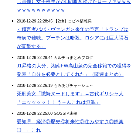
【画像】女子校生が7年間履き続けたローファｗｗｗ
ｗｗｗｗｗｗｗｗｗｗ
2018-12-29 22:28:45 【2ch】コピペ情報局
＜預言者ババ・ヴァンガ＞来年の予言「トランプは
奇病で難聴。プーチンは暗殺。ロシアには巨大隕石
が直撃する」
2018-12-29 22:28:44 カルチョまとめブログ
J1昇格の大分、湘南FW高山薫の完全移籍での獲得を
発表「自分を必要としてくれた」（関連まとめ）
2018-12-29 22:26:19 もみあげチャ～シュ～
死刑美女「懺悔ヌードします」→古代ギリシャ人
「エッッッッ！！ う～んこれは無罪」
2018-12-29 22:25:00 GOSSIP速報
愛知県 経済◎歴史◎将来性◎住みやすさ◎娯楽
◎ ←これ