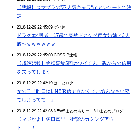
【悲報】スマブラの”不人気キャラ“がアンケートで決
定
2018-12-29 22:45:09 ゲハ速
ドラクエ4勇者、17歳で突然ドスケベ痴女姉妹と3人
旅へｗｗｗｗｗｗ
2018-12-29 22:45:00 GOSSIP速報
【超絶悲報】物損事故5回のワイくん、親からの信用
を失ってしまう…
2018-12-29 22:42:19 はーとログ
女の子「昨日はLINE返信できなくてごめんなさい寝
てしまってて…」
2018-12-29 22:42:08 NEWSまとめもりー｜2chまとめブログ
【マジかよ】矢口真里、衝撃のカミングアウ
ト！！！