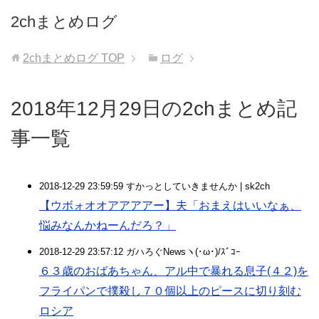
2chまとめログ
2chまとめログ
TOP
ログ
2018年12月29日の2chまとめ記
事一覧
2018-12-29 23:59:59 すかっとしていきませんか | sk2ch
【ウボォオオアアアアー】夫「おまえはいいなぁ、
悩みなんかねーんだろ？」
2018-12-29 23:57:12 ガハろぐNewsヽ(･ω･)/ｽﾞｺｰ
６３歳のおばあちゃん、アル中で暴れる息子(４２)を
フライパンで撲殺し７０個以上のピースに切り刻む
ロシア