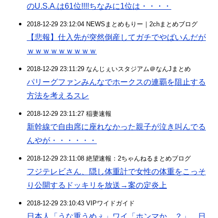
のU.S.A.は61位!!!!ちなみに1位は・・・・
2018-12-29 23:12:04 NEWSまとめもりー｜2chまとめブログ
【悲報】仕入先が突然倒産してガチでやばいんだが
ｗｗｗｗｗｗｗｗｗ
2018-12-29 23:11:29 なんじぇいスタジアム＠なんJまとめ
パリーグファンみんなでホークスの連覇を阻止する
方法を考えるスレ
2018-12-29 23:11:27 稲妻速報
新幹線で自由席に座れなかった親子が泣き叫んでる
んやが・・・・・・
2018-12-29 23:11:08 絶望速報：2ちゃんねるまとめブログ
フジテレビさん、隠し体重計で女性の体重をこっそ
り公開するドッキリを放送→案の定炎上
2018-12-29 23:10:43 VIPワイドガイド
日本人「うな重うめぇ」ワイ「ホンマか…？」 日