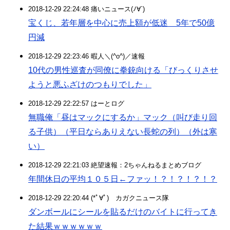
2018-12-29 22:24:48 痛いニュース(ﾉ∀`)
宝くじ、若年層を中心に売上額が低迷 5年で50億
円減
2018-12-29 22:23:46 暇人＼(^o^)／速報
10代の男性巡査が同僚に拳銃向ける「びっくりさせ
ようと悪ふざけのつもりでした」
2018-12-29 22:22:57 はーとログ
無職俺「昼はマックにするか」マック（叫び走り回
る子供）（平日ならありえない長蛇の列）（外は寒
い）
2018-12-29 22:21:03 絶望速報：2ちゃんねるまとめブログ
年間休日の平均１０５日←ファッ！？！？！？！？
2018-12-29 22:20:44 (*ﾟ∀ﾟ)ゞカガクニュース隊
ダンボールにシールを貼るだけのバイトに行ってき
た結果ｗｗｗｗｗｗ