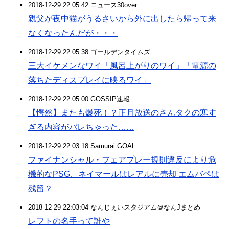
2018-12-29 22:05:42 ニュース30over
親父が夜中猫がうるさいから外に出したら帰って来
なくなったんだが・・・
2018-12-29 22:05:38 ゴールデンタイムズ
三大イケメンなワイ「風呂上がりのワイ」「電源の
落ちたディスプレイに映るワイ」
2018-12-29 22:05:00 GOSSIP速報
【愕然】またも爆死！？正月放送のさんタクの寒す
ぎる内容がバレちゃった……
2018-12-29 22:03:18 Samurai GOAL
ファイナンシャル・フェアプレー規則違反により危
機的なPSG、ネイマールはレアルに売却 エムバペは
残留？
2018-12-29 22:03:04 なんじぇいスタジアム＠なんJまとめ
レフトの名手って誰や