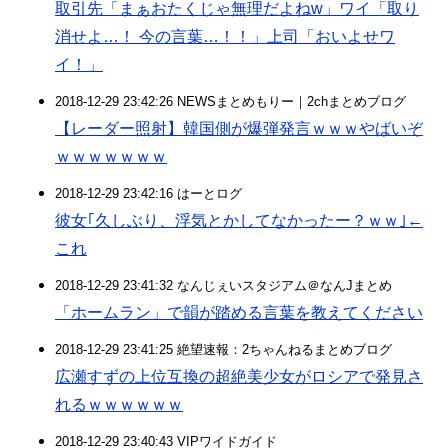
取引先「まぁおたくじゃ無理だよねw」ワイ「取り
消せよ…！ 今の言葉…！！」上司「おいよせワ
イ！」
2018-12-29 23:42:26 NEWSまとめもりー｜2chまとめブログ
【レーダー照射】韓国側が爆弾発言ｗｗｗやばいぞ
ｗｗｗｗｗｗｗ
2018-12-29 23:42:16 はーとログ
彼女｢久しぶり、浮気とかしてなかったー？ｗｗ｣←
これ
2018-12-29 23:41:32 なんじぇいスタジアム＠なんJまとめ
「ホームラン」で韻が踏める言葉を教えてください
2018-12-29 23:41:25 絶望速報：2ちゃんねるまとめブログ
広瀬すずの上位互換の超絶美少女がロシアで発見さ
れるｗｗｗｗｗｗ
2018-12-29 23:40:43 VIPワイドガイド