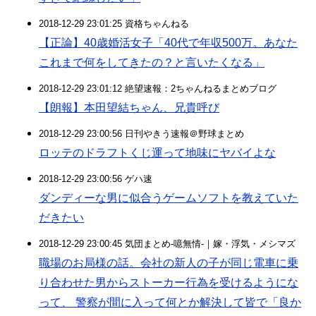
2018-12-29 23:01:25 資格ちゃんねる
【正論】40歳婚活女子「40代で年収500万。あなた
これまで何をしてきたの？と言いたくなる」
2018-12-29 23:01:12 絶望速報：2ちゃんねるまとめブログ
【朗報】本田望結ちゃん、兄貴呼び
2018-12-29 23:00:56 日刊やきう速報＠野球まとめ
ロッテのドラフトくじ運って地味にヤバイよな
2018-12-29 23:00:56 ゲハ速
ダンディーな男に似合うゲームソフトを教えていた
だきたい
2018-12-29 23:00:45 気団まとめ-噫無情-｜嫁・浮気・メシマズ
職場のお局様の話。会社の新人の子が同じ電車に乗
り合わせた男からストーカー行為を受けるようにな
って、 警察が間に入って何とか解決して皆で「良か