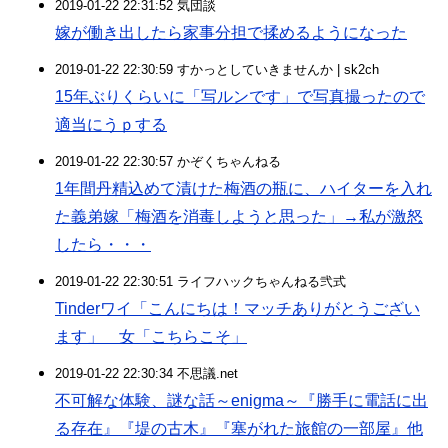
2019-01-22 22:31:52 気団談
嫁が働き出したら家事分担で揉めるようになった
2019-01-22 22:30:59 すかっとしていきませんか | sk2ch
15年ぶりくらいに「写ルンです」で写真撮ったので
適当にうｐする
2019-01-22 22:30:57 かぞくちゃんねる
1年間丹精込めて漬けた梅酒の瓶に、ハイターを入れ
た義弟嫁「梅酒を消毒しようと思った」→私が激怒
したら・・・
2019-01-22 22:30:51 ライフハックちゃんねる弐式
Tinderワイ「こんにちは！マッチありがとうござい
ます」 女「こちらこそ」
2019-01-22 22:30:34 不思議.net
不可解な体験、謎な話～enigma～『勝手に電話に出
る存在』『堤の古木』『塞がれた旅館の一部屋』他