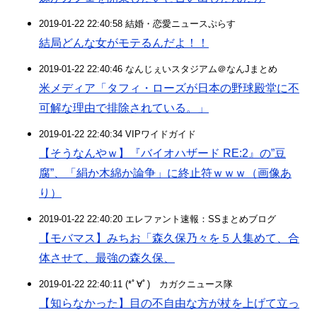
2019-01-22 22:40:58 結婚・恋愛ニュースぷらす
結局どんな女がモテるんだよ！！
2019-01-22 22:40:46 なんじぇいスタジアム＠なんJまとめ
米メディア「タフィ・ローズが日本の野球殿堂に不
可解な理由で排除されている。」
2019-01-22 22:40:34 VIPワイドガイド
【そうなんやｗ】『バイオハザード RE:2』の”豆
腐”、「絹か木綿か論争」に終止符ｗｗｗ（画像あ
り）
2019-01-22 22:40:20 エレファント速報：SSまとめブログ
【モバマス】みちお「森久保乃々を５人集めて、合
体させて、最強の森久保、
2019-01-22 22:40:11 (*ﾟ∀ﾟ)ゞカガクニュース隊
【知らなかった】目の不自由な方が杖を上げて立っ