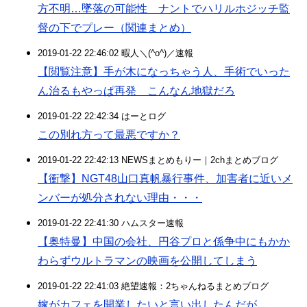
方不明…墜落の可能性 ナントでハリルホジッチ監
督の下でプレー（関連まとめ）
2019-01-22 22:46:02 暇人＼(^o^)／速報
【閲覧注意】手が木になっちゃう人、手術でいった
ん治るもやっぱ再発 こんなん地獄だろ
2019-01-22 22:42:34 はーとログ
この別れ方って最悪ですか？
2019-01-22 22:42:13 NEWSまとめもりー｜2chまとめブログ
【衝撃】NGT48山口真帆暴行事件、加害者に近いメ
ンバーが処分されない理由・・・
2019-01-22 22:41:30 ハムスター速報
【奥特曼】中国の会社、円谷プロと係争中にもかか
わらずウルトラマンの映画を公開してしまう
2019-01-22 22:41:03 絶望速報：2ちゃんねるまとめブログ
嫁がカフェを開業したいと言い出したんだが