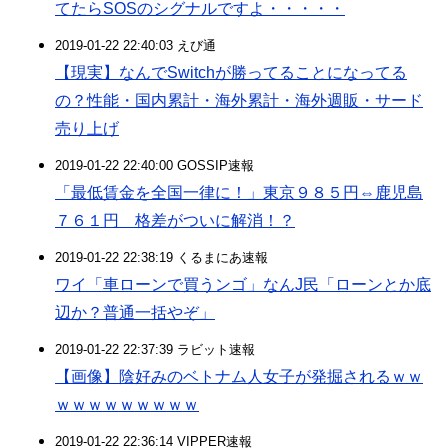
てたらSOSのシグナルですよ・・・・・
2019-01-22 22:40:03 えび通
【現実】なんでSwitchが勝ってることになってる
の？性能・国内累計・海外累計・海外週販・サード
売り上げ
2019-01-22 22:40:00 GOSSIP速報
「最低賃金を全国一律に！」東京９８５円⇔鹿児島
７６１円 格差がついに解消！？
2019-01-22 22:38:19 くるまにあ速報
ワイ「車ローンで買うンゴ」なんJ民「ローンとか底
辺か？普通一括やぞ」
2019-01-22 22:37:39 ラビット速報
【画像】陰好みのベトナム人女子が発掘されるｗｗ
ｗｗｗｗｗｗｗｗｗ
2019-01-22 22:36:14 VIPPER速報