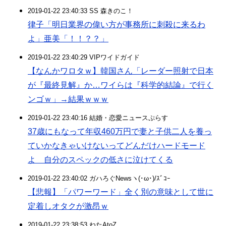
2019-01-22 23:40:33 SS 森きのこ！
律子「明日業界の偉い方が事務所に刺殺に来るわ
よ」亜美「！！？？」
2019-01-22 23:40:29 VIPワイドガイド
【なんかワロタｗ】韓国さん「レーダー照射で日本
が『最終見解』か…ワイらは『科学的結論』で行く
ンゴｗ」→結果ｗｗｗ
2019-01-22 23:40:16 結婚・恋愛ニュースぷらす
37歳にもなって年収460万円で妻と子供二人を養っ
ていかなきゃいけないってどんだけハードモード
よ 自分のスペックの低さに泣けてくる
2019-01-22 23:40:02 ガハろぐNewsヽ(･ω･)/ｽﾞｺｰ
【悲報】「パワーワード」全く別の意味として世に
定着しオタクが激昂ｗ
2019-01-22 23:38:53 ねたAtoZ