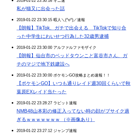
2019-01-22 23:30:16 キニ速
私が猫又に出会った話
2019-01-22 23:30:15 暇人＼(^o^)／速報
【朗報】TikTok、ガチで出会える TikTokで知り合
った中学生にわいせつ行為した32歳男逮捕
2019-01-22 23:30:00 アルファルファモザイク
【朗報】仙台市のベッドタウンこと富谷市さん、ガ
チのマジで地下鉄建設へ
2019-01-22 23:30:00 ポケモンGO攻略まとめ速報！！
【ポケモンGO】いつも通りレイド週30回くらいで秋
葉原EXレイド当たった
2019-01-22 23:28:27 ラビット速報
NMB48山本彩の修正入ってない時の顔がブサイク過
ぎるｗｗｗｗｗｗｗ （※画像あり）
2019-01-22 23:27:12 ジャンプ速報