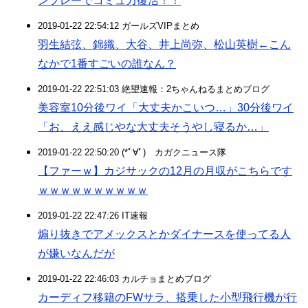
ンプレーでコミュ力復活！！
2019-01-22 22:54:12 ガールズVIPまとめ
羽生結弦、錦織、大谷、井上尚弥、松山英樹←こん
なかで1番すごいの誰なん？
2019-01-22 22:51:03 絶望速報：2ちゃんねるまとめブログ
美容室10分後ワイ「大丈夫かこいつ…」30分後ワイ
「お、ええ感じやな大丈夫そうやし寝るか…」
2019-01-22 22:50:20 (*ﾟ∀ﾟ)ゞカガクニュース隊
【ファーｗ】カジサックの12月の月収がこちらです
ｗｗｗｗｗｗｗｗｗｗ
2019-01-22 22:47:26 IT速報
煽り抜きでアメックスとかダイナースを使ってる人
が嫌いなんだが
2019-01-22 22:46:03 カルチョまとめブログ
カーディフ移籍のFWサラ、搭乗した小型飛行機が行