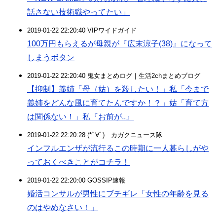
話さない技術職やってたい」
2019-01-22 22:20:40 VIPワイドガイド
100万円もらえるが母親が『広末涼子(38)』になって
しまうボタン
2019-01-22 22:20:40 鬼女まとめログ｜生活2chまとめブログ
【抑制】義姉「母（姑）を殺したい！」私「今まで
義姉をどんな風に育てたんですか！？」姑「育て方
は関係ない！」私『お前が..』
2019-01-22 22:20:28 (*ﾟ∀ﾟ)ゞカガクニュース隊
インフルエンザが流行るこの時期に一人暮らしがや
っておくべきことがコチラ！
2019-01-22 22:20:00 GOSSIP速報
婚活コンサルが男性にブチギレ「女性の年齢を見る
のはやめなさい！」