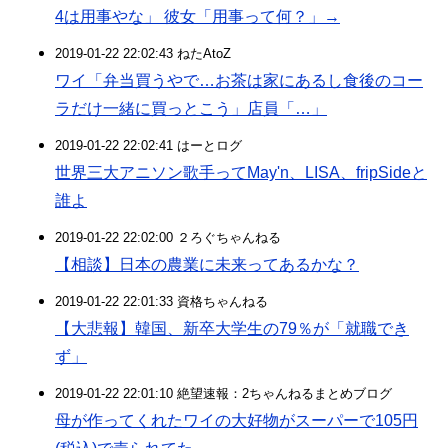
4は用事やな」 彼女「用事って何？」→
2019-01-22 22:02:43 ねたAtoZ
ワイ「弁当買うやで…お茶は家にあるし食後のコー
ラだけ一緒に買っとこう」店員「…」
2019-01-22 22:02:41 はーとログ
世界三大アニソン歌手ってMay'n、LISA、fripSideと
誰よ
2019-01-22 22:02:00 ２ろぐちゃんねる
【相談】日本の農業に未来ってあるかな？
2019-01-22 22:01:33 資格ちゃんねる
【大悲報】韓国、新卒大学生の79％が「就職でき
ず」
2019-01-22 22:01:10 絶望速報：2ちゃんねるまとめブログ
母が作ってくれたワイの大好物がスーパーで105円