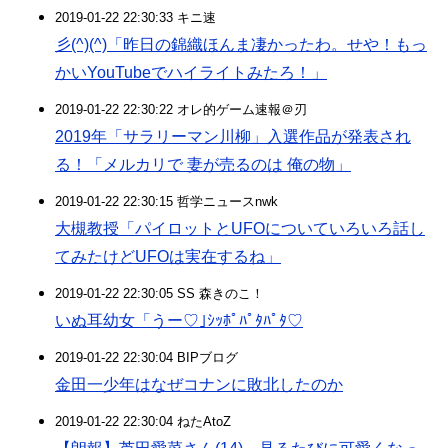
2019-01-22 22:30:33 キニ速
彡(^)(^)「昨日の錦織ほんま凄かったわ。せや！もっ
かいYouTubeでハイライトみたろ！」
2019-01-22 22:30:22 オレ的ゲーム速報＠刃
2019年「サラリーマン川柳」入選作品が発表され
る！「メルカリで 妻が売るのは 俺の物」
2019-01-22 22:30:15 哲学ニュースnwk
大槻教授「パイロットとUFOについていろいろ話し
てみたけどUFOは実在するね」
2019-01-22 22:30:05 SS 森きのこ！
いぬ耳幼女「うー♡｣ｼｯﾎﾟﾊﾟﾀﾊﾟﾀ♡
2019-01-22 22:30:04 BIPブログ
金田一少年はなぜコナンに敗北したのか
2019-01-22 22:30:04 ねたAtoZ