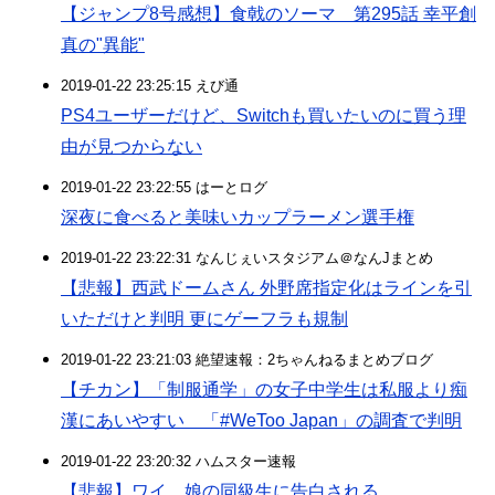
【ジャンプ8号感想】食戟のソーマ 第295話 幸平創
真の"異能"
2019-01-22 23:25:15 えび通
PS4ユーザーだけど、Switchも買いたいのに買う理
由が見つからない
2019-01-22 23:22:55 はーとログ
深夜に食べると美味いカップラーメン選手権
2019-01-22 23:22:31 なんじぇいスタジアム＠なんJまとめ
【悲報】西武ドームさん 外野席指定化はラインを引
いただけと判明 更にゲーフラも規制
2019-01-22 23:21:03 絶望速報：2ちゃんねるまとめブログ
【チカン】「制服通学」の女子中学生は私服より痴
漢にあいやすい 「#WeToo Japan」の調査で判明
2019-01-22 23:20:32 ハムスター速報
【悲報】ワイ、娘の同級生に告白される