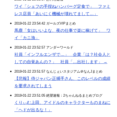
ワイ「シェフの手捏ねハンバーグ定食で」 ファミ
レス店員「あいにく機械が壊れてまして…」
2019-01-22 23:54:42 ガールズVIPまとめ
馬鹿「女はいいよな、夜の仕事で楽に稼げて」 ワ
イ「カニ漁」
2019-01-22 23:52:57 アンダーワールド
社員「インフルエンザで…」 企業「は？社会人と
しての自覚あんの？」 社員「…出社します」 →
2019-01-22 23:51:57 なんじぇいスタジアム＠なんJまとめ
【悲報】侍ジャパン正捕手さん、このレベルの成績
を要求されてしまう
2019-01-22 23:51:05 絶望速報：2ちゃんねるまとめブログ
くりぃむ上田、アイドルのキャラクターものまねに
「ヘドが出るな！」