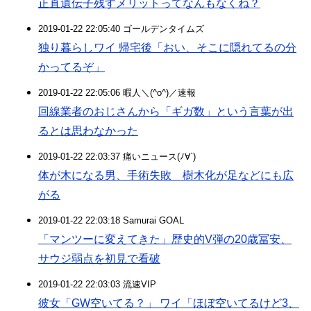
正直遺伝子残すメリットってなんもなくね？
2019-01-22 22:05:40 ゴールデンタイムズ
独り暮らしワイ 帰宅後「おい、そこに隠れてるの分
かってるぞ」
2019-01-22 22:05:06 暇人＼(^o^)／速報
回線業者のおじさんから「ギガ数」という言葉が出
るとは思わなかった
2019-01-22 22:03:37 痛いニュース(ﾉ∀`)
体が木になる男、手術失敗 樹木化が足などにも広
がる
2019-01-22 22:03:18 Samurai GOAL
「マンツーに変えてきた」歴史的V弾の20歳冨安、
サウジ弱点を初見で看破
2019-01-22 22:03:03 流速VIP
彼女「GW空いてる？」 ワイ「ほぼ空いてるけど3、