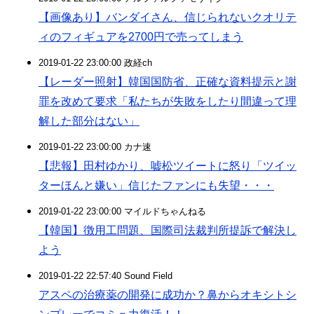
【画像あり】バンダイさん、信じられないクオリテ
ィのフィギュアを2700円で売ってしまう
2019-01-22 23:00:00 政経ch
【レーダー照射】韓国国防省、正確な資料提示と謝
罪を改めて要求「私たちが失敗をしたり間違って理
解した部分はない」
2019-01-22 23:00:00 カナ速
【悲報】田村ゆかり、嘘松ツイートに怒り「ツイッ
ターほんと嫌い」信じたファンにも失望・・・
2019-01-22 23:00:00 マイルドちゃんねる
【韓国】徴用工問題、国際司法裁判所提訴で解決し
よう
2019-01-22 22:57:40 Sound Field
アスペの治療薬の開発に成功か？鼻からオキシトシ