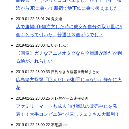
面接官「どうやってココへ来ましたか？」ワイ「横
浜からJRに乗って新宿で地下鉄に乗り換えました」
2019-01-22 23:01:24 鬼女速
店で唐揚げ6個注文した時に彼女が自分の取り皿に5
個もとって引いた。普通は３個ずつでしょ
2019-01-22 23:00:41 いたしん！
【画像】ガチなアニメオタクなら全員誰が誰だか判
る絵がこれらしい
2019-01-22 23:00:33 日刊やきう速報＠野球まとめ
広島緒方監督「巨人だけが相手じゃない」静かに火
花
2019-01-22 23:00:25 オレ的ゲーム速報＠刃
ファミリーマートも成人向け雑誌の販売中止を発
表！！大手コンビニ3社が屈しフェミさん大勝利！！
2019-01-22 23:00:22 不思議.net