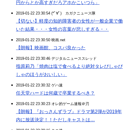
円からとか高すぎだろアホかこいつら」
2019-01-22 23:30:54 (*ﾟ∀ﾟ)ゞカガクニュース隊
【切ない】軽度の知的障害者の女性が一般企業で働
いた結果・・・女性の言葉が悲しすぎる・・
2019-01-22 23:30:50 映画.net
【朗報】映画館、コスパ良かった
2019-01-22 23:30:46 デジタルニューススレッド
指原莉乃「焼肉は塩で食べるより絶対タレびしゃび
しゃのほうがおいしい」
2019-01-22 23:30:32 ゲハ速
任天堂ハードは何歳で卒業するべき？
2019-01-22 23:30:23 オレ的ゲーム速報＠刃
【朗報】『おっさんずラブ』ドラマ第2弾が2019年
内に放送決定！！ただしキャストは…