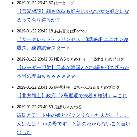
2019-01-22 23:42:37 はーとログ
【恋愛相談】顔も体型も好みじゃない女を好きにな
るって有り得るか？
2019-01-22 23:42:18 ああ言えばForYou
『サークレット・プリンセス』3話感想 ユニオンvs
鷹森、練習試合スタート！
2019-01-22 23:42:06 NEWSまとめもりー｜2chまとめブログ
【レーダー照射】日本が韓国との協議を打ち切った
本当の理由ｗｗｗｗｗｗｗ
2019-01-22 23:41:05 絶望速報：2ちゃんねるまとめブログ
【北方領土】政府「2島返還で決着を検討」←これ
2019-01-22 23:40:59 鬼嫁ちゃんねる
彼氏とデート中の娘とバッタリ会った夫が、「ここ
んばんは！○○の母です」と訳のわからないこと言い
出した