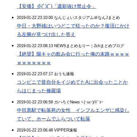
【安価】彡(ﾟ)(ﾟ)「遺影抜け禁止令」
2019-01-22 23:10:00 なんじぇいスタジアム＠なんJまとめ
中日・大野雄はいつどこで狂ったのか？復活にかけ
る左腕が見つけ出した答え
2019-01-22 23:08:13 NEWSまとめもりー｜2chまとめブログ
【絶望】陽キャの飲み会に行った俺の末路ｗｗｗｗ
ｗｗｗｗｗｗｗ
2019-01-22 23:07:17 おうち速報
コンビニで昔自分をイジめてたAに出会ったことか
らはじまった修羅場
2019-01-22 23:06:58 ガハろぐNewsヽ(･ω･)/ｽﾞｺｰ
中目黒駅で転落死の女性 インフルエンザに感染し
ていて、ホームでふらついて転落
2019-01-22 23:06:48 VIPPER速報