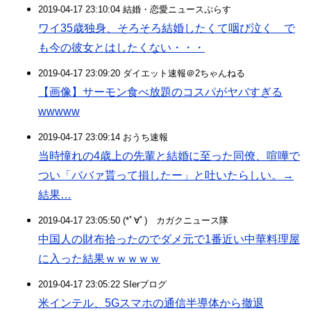
2019-04-17 23:10:04 結婚・恋愛ニュースぷらす
ワイ35歳独身、そろそろ結婚したくて咽び泣く で
も今の彼女とはしたくない・・・
2019-04-17 23:09:20 ダイエット速報＠2ちゃんねる
【画像】サーモン食べ放題のコスパがヤバすぎる
wwwww
2019-04-17 23:09:14 おうち速報
当時憧れの4歳上の先輩と結婚に至った同僚、喧嘩で
つい「ババァ貰って損したー」と吐いたらしい。→
結果…
2019-04-17 23:05:50 (*ﾟ∀ﾟ)ゞカガクニュース隊
中国人の財布拾ったのでダメ元で1番近い中華料理屋
に入った結果ｗｗｗｗｗ
2019-04-17 23:05:22 SIerブログ
米インテル、5Gスマホの通信半導体から撤退