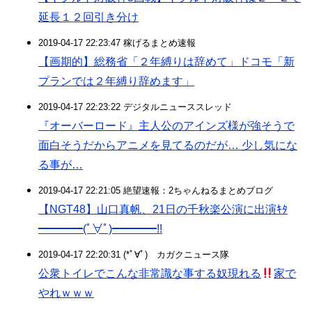
延長１２回引き分け
2019-04-17 22:23:47 稼げるまとめ速報
【画期的】総務省「２年縛りは辞めて」ドコモ「新
プランでは２年縛り辞めます」
2019-04-17 22:23:22 デジタルニューススレッド
『オーバーロード』主人公のアインズ様が強そうで
面白そうだからアニメを見てるのだが… 少し気にな
る事が…
2019-04-17 22:21:05 絶望速報：2ちゃんねるまとめブログ
【NGT48】山口真帆、21日の千秋楽公演に出演ｷﾀ
━━━━(ﾟ∀ﾟ)━━━━!!
2019-04-17 22:20:31 (*ﾟ∀ﾟ)ゞカガクニュース隊
公衆トイレでこんな非常識な事する奴現れる
家で
やれｗｗｗ