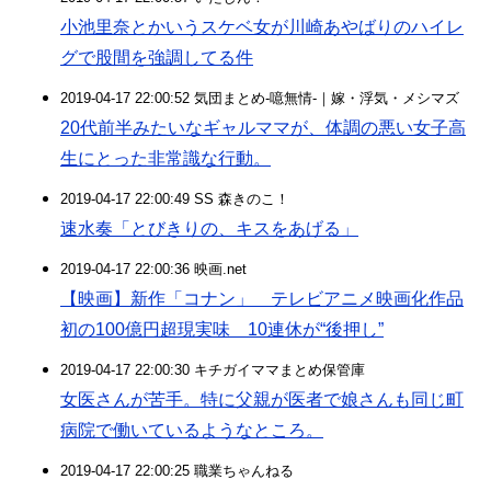
小池里奈とかいうスケベ女が川崎あやばりのハイレ
グで股間を強調してる件
2019-04-17 22:00:52 気団まとめ-噫無情-｜嫁・浮気・メシマズ
20代前半みたいなギャルママが、体調の悪い女子高
生にとった非常識な行動。
2019-04-17 22:00:49 SS 森きのこ！
速水奏「とびきりの、キスをあげる」
2019-04-17 22:00:36 映画.net
【映画】新作「コナン」 テレビアニメ映画化作品
初の100億円超現実味 10連休が“後押し”
2019-04-17 22:00:30 キチガイママまとめ保管庫
女医さんが苦手。特に父親が医者で娘さんも同じ町
病院で働いているようなところ。
2019-04-17 22:00:25 職業ちゃんねる