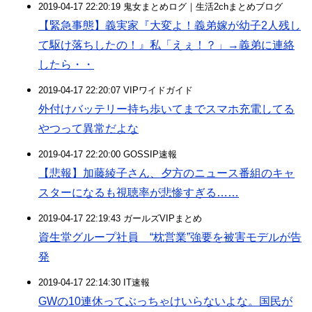
2019-04-17 22:20:19 鬼女まとめログ｜生活2chまとめブログ
【緊急事態】義実家『大変よ！義弟嫁が幼子2人残し
て駆け落ちしたの！』私「えぇ！？」→義弟に連絡
したら・・
2019-04-17 22:20:07 VIPワイドガイド
外付けバッテリー持ち歩いてまでスマホ充電してる
やつって異常だよな
2019-04-17 22:20:00 GOSSIP速報
【悲報】加藤綾子さん、夕方のニュース番組のキャ
スターになるも視聴率が悲惨すぎる……
2019-04-17 22:19:43 ガールズVIPまとめ
資生堂グループ社員 “枕営業”強要を被害モデルが告
発
2019-04-17 22:14:30 IT速報
GWの10連休ってぶっちゃけいらないよな。国民が