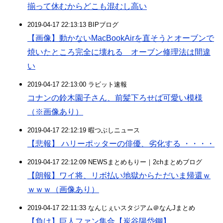
揃って休むからどこも混むし高い
2019-04-17 22:13:13 BIPブログ
【画像】動かないMacBookAirを直そうとオーブンで
焼いたところ完全に壊れる オーブン修理法は間違
い
2019-04-17 22:13:00 ラビット速報
コナンの鈴木園子さん、前髪下ろせば可愛い模様
（※画像あり）
2019-04-17 22:12:19 暇つぶしニュース
【悲報】 ハリーポッターの俳優、劣化する ・・・・
2019-04-17 22:12:09 NEWSまとめもりー｜2chまとめブログ
【朗報】ワイ将、リボ払い地獄からただいま帰還ｗ
ｗｗｗ（画像あり）
2019-04-17 22:11:33 なんじぇいスタジアム＠なんJまとめ
【負け】巨人ファン集合【炭谷陽岱鋼】