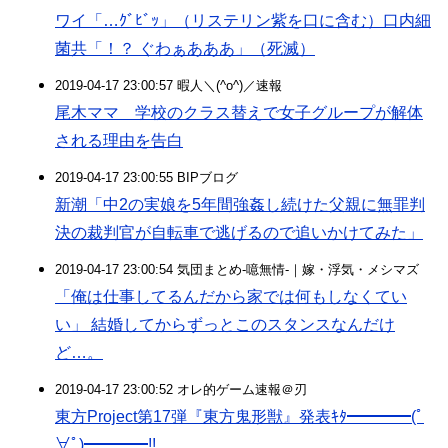
ワイ「…ｸﾞﾋﾞｯ」（リステリン紫を口に含む）口内細
菌共「！？ ぐわぁあああ」（死滅）
2019-04-17 23:00:57 暇人＼(^o^)／速報
尾木ママ 学校のクラス替えで女子グループが解体
される理由を告白
2019-04-17 23:00:55 BIPブログ
新潮「中2の実娘を5年間強姦し続けた父親に無罪判
決の裁判官が自転車で逃げるので追いかけてみた」
2019-04-17 23:00:54 気団まとめ-噫無情-｜嫁・浮気・メシマズ
「俺は仕事してるんだから家では何もしなくてい
い」 結婚してからずっとこのスタンスなんだけ
ど…。
2019-04-17 23:00:52 オレ的ゲーム速報＠刃
東方Project第17弾『東方鬼形獣』発表ｷﾀ━━━━(ﾟ
∀ﾟ)━━━━!!