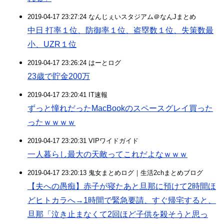
2019-04-17 23:27:24 なんじぇいスタジアム＠なんJまとめ
中日 打率１位、防御率１位、盗塁数１位、失策数最
小、UZR１位
2019-04-17 23:26:24 はーとログ
23歳で貯金200万
2019-04-17 23:20:41 IT速報
ずっと憧れだったMacBookのスペースグレイ買った
ったｗｗｗｗ
2019-04-17 23:20:31 VIPワイドガイド
一人暮らし最大の天敵ってこれだよなｗｗｗ
2019-04-17 23:20:13 鬼女まとめログ｜生活2chまとめブログ
【夫への愚痴】赤子が寝たあと旦那に預けて2時間ほ
どヒトカラへ→1時間で緊急要請、すぐ帰宅すると、
旦那「泣き止まなくて2回ほど子供を殺そうと思っ