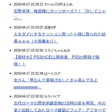
2019-04-17 22:34:21 ガールズVIPまとめ
石野卓球 報道陣にガッツポーズ？！「許してニャ
ン」
2019-04-17 22:33:07 流速VIP
人をダメにするクッション買ったら猫に取られた結
果ｗｗｗ（※画像あり）
2019-04-17 22:32:56 ２ろぐちゃんねる
【期待大】PS3のCELL開発者、PS5の開発で復
帰！！
2019-04-17 22:31:48 はーとログ
女さん「男なんて唐揚げ出しときゃ喜んでるよ
wwwwwwww」
2019-04-17 22:30:52 カラパイア
古代ローマの歴史的建造物の当時の姿を再現。今の
姿と比較してみたローマ建築ビフォア・アフターで