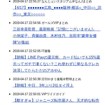
2019-04-17 22:55:27 なんじぇいスタジアム＠なんJまとめ
【4/17】●●●●●●●広島_●●●●阪神 横浜○_中日○○_読
売○○_東京○○○○○○
2019-04-17 22:54:56 ガールズVIPまとめ
三谷幸喜監督、最新映画『記憶にございません!』
小池栄子、斉藤由貴、木村佳乃、吉田羊“豪華女優
陣”が集結
2019-04-17 22:52:05 IT速報
【朗報】LINE Payの還元祭、カード払いでも15%還
元ってガチで凄くない？これ使わずに単なるクレカ
決済してたらただのアホやん
2019-04-17 22:50:38 日刊やきう速報＠野球まとめ
【朗報】中日、3年ぶり2位タイ浮上
2019-04-17 22:50:01 VIPワイドガイド
【酷すぎｗ】ジャニーズ転売屋さん、天才的な転売