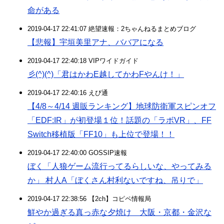
命がある
2019-04-17 22:41:07 絶望速報：2ちゃんねるまとめブログ
【悲報】宇垣美里アナ、ババアになる
2019-04-17 22:40:18 VIPワイドガイド
彡(^)(^)「君はかわE越してかわFやんけ！」
2019-04-17 22:40:16 えび通
【4/8～4/14 週販ランキング】地球防衛軍スピンオフ
「EDF:IR」が初登場１位！話題の「ラボVR」、FF
Switch移植版「FF10」も上位で登場！！
2019-04-17 22:40:00 GOSSIP速報
ぼく「人狼ゲーム流行ってるらしいな、やってみる
か」 村人A「ぼくさん村利ないですね、吊りで」
2019-04-17 22:38:56 【2ch】コピペ情報局
鮮やか過ぎる真っ赤な夕焼け 大阪・京都・金沢な