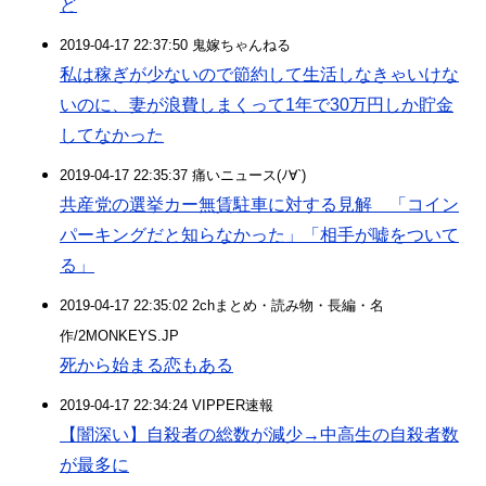
ど
2019-04-17 22:37:50 鬼嫁ちゃんねる
私は稼ぎが少ないので節約して生活しなきゃいけな
いのに、妻が浪費しまくって1年で30万円しか貯金
してなかった
2019-04-17 22:35:37 痛いニュース(ﾉ∀`)
共産党の選挙カー無賃駐車に対する見解 「コイン
パーキングだと知らなかった」「相手が嘘をついて
る」
2019-04-17 22:35:02 2chまとめ・読み物・長編・名
作/2MONKEYS.JP
死から始まる恋もある
2019-04-17 22:34:24 VIPPER速報
【闇深い】自殺者の総数が減少→中高生の自殺者数
が最多に