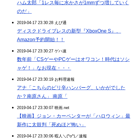
ハム太郎「1レス毎に水かさが1mmずつ増していく
のだ」
2019-04-17 23:30:28 えび通
ディスクドライブレスの新型『XboxOne S』、
Amazon予約開始！！
2019-04-17 23:30:27 ゲハ速
数年前「CSゲーやPCゲーはオワコン！時代はソシ
ャゲ！」なお現在・・・
2019-04-17 23:30:19 お料理速報
アナ「こちらのピリ辛ハンバーグ、いかがでした
か？南原さん」 南原「
2019-04-17 23:30:07 映画.net
【映画】ジョン・カーペンターが「ハロウィン」最
新作に太鼓判「死ぬほど怖い」
2019-04-17 23:30:06 暇人＼(^o^)／速報