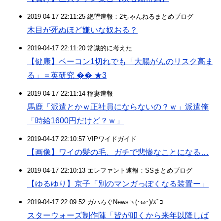
2019-04-17 22:11:25 絶望速報：2ちゃんねるまとめブログ
木目が死ぬほど嫌いな奴おる？
2019-04-17 22:11:20 常識的に考えた
【健康】ベーコン1切れでも「大腸がんのリスク高ま
る」＝英研究 �� ★3
2019-04-17 22:11:14 稲妻速報
馬鹿「派遣とかｗ正社員にならないの？ｗ」派遣俺
「時給1600円だけど？ｗ」
2019-04-17 22:10:57 VIPワイドガイド
【画像】ワイの髪の毛、ガチで悲惨なことになる…
2019-04-17 22:10:13 エレファント速報：SSまとめブログ
【ゆるゆり】京子「別のマンガっぽくなる装置ー」
2019-04-17 22:09:52 ガハろぐNewsヽ(･ω･)/ｽﾞｺｰ
スターウォーズ制作陣「皆が叩くから来年以降しば