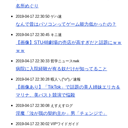
名所めぐり
2019-04-17 22:30:50 ゲハ速
なんで昔はパソコンってゲーム能力低かったの？
2019-04-17 22:30:45 キニ速
【画像】STU48劇場の売店が高すぎだと話題にｗｗ
ｗｗ
2019-04-17 22:30:33 哲学ニュースnwk
病院に入院経験が有る奴だけが知ってること
2019-04-17 22:30:28 暇人＼(^o^)／速報
【画像あり】「TikTok」で話題の美人姉妹エリカ＆
マリナ、美バスト競演で悩殺
2019-04-17 22:30:08 えすえすログ
淫魔「汝が我の契約主か」男「チェンジで」
2019-04-17 22:30:02 VIPワイドガイド