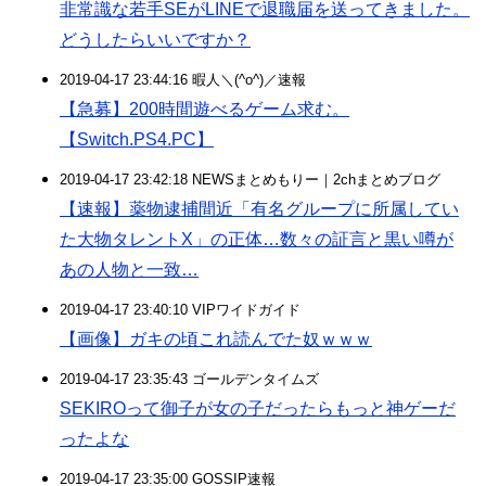
非常識な若手SEがLINEで退職届を送ってきました。
どうしたらいいですか？
2019-04-17 23:44:16 暇人＼(^o^)／速報
【急募】200時間遊べるゲーム求む。
【Switch.PS4.PC】
2019-04-17 23:42:18 NEWSまとめもりー｜2chまとめブログ
【速報】薬物逮捕間近「有名グループに所属してい
た大物タレントX」の正体…数々の証言と黒い噂が
あの人物と一致…
2019-04-17 23:40:10 VIPワイドガイド
【画像】ガキの頃これ読んでた奴ｗｗｗ
2019-04-17 23:35:43 ゴールデンタイムズ
SEKIROって御子が女の子だったらもっと神ゲーだ
ったよな
2019-04-17 23:35:00 GOSSIP速報