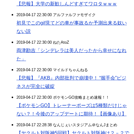
【悲報】大学の新歓しんどすぎてワロタｗｗｗ
2019-04-17 22:30:00 アルファルファモザイク
初見でこのgif見てどの車が事故るか予測出来る奴い
ない説
2019-04-17 22:30:00 ねたAtoZ
両津勘吉「シンデレラは美人だったから幸せになれ
た」
2019-04-17 22:30:00 マイルドちゃんねる
【悲報】『AKB』内部批判で崩壊中！ “握手会”ビジ
ネスが完全に破綻
2019-04-17 22:30:00 ポケモンGO攻略まとめ速報！！
【ポケモンGO】トレーナーポーズは5種類だけじゃ
ない？！今後のアップデートに期待！【画像あり】
2019-04-17 22:28:38 なんじぇいスタジアム＠なんJまとめ
【ヤクルト対阪神5回戦】ヤクルト対阪神は２－２で