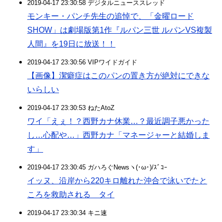
2019-04-17 23:30:58 デジタルニューススレッド
モンキー・パンチ先生の追悼で、「金曜ロード
SHOW」は劇場版第1作『ルパン三世 ルパンVS複製
人間』を19日に放送！！
2019-04-17 23:30:56 VIPワイドガイド
【画像】潔癖症はこのパンの置き方が絶対にできな
いらしい
2019-04-17 23:30:53 ねたAtoZ
ワイ「えぇ！？西野カナ休業…？最近調子悪かった
し…心配や…」西野カナ「マネージャーと結婚しま
す」
2019-04-17 23:30:45 ガハろぐNewsヽ(･ω･)/ｽﾞｺｰ
イッヌ、沿岸から220キロ離れた沖合で泳いでたと
ころを救助される タイ
2019-04-17 23:30:34 キニ速