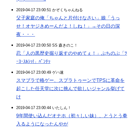
2019-04-17 23:00:51 かぞくちゃんねる
父子家庭の俺「ちゃんと片付けなさい」娘「うっ
せ！オヤジきめーんだよ！しね！」→その日の深
夜・・・
2019-04-17 23:00:50 SS 森きのこ！
忍「人の黒歴史掘り返すのやめてぇ！」ぷちのぶ「ﾂ
ｰﾖｰｽﾙｼｯ!」ﾊﾟﾝﾁｯ
2019-04-17 23:00:49 ゲハ速
スマブラで格ゲー、スプラトゥーンでTPSに革命を
起こした任天堂に次に挑んで欲しいジャンル挙げて
け
2019-04-17 23:00:44 いたしん！
9年間使い込んだオナホ（初々しい妹）、とうとう拳
入るようになったんやが