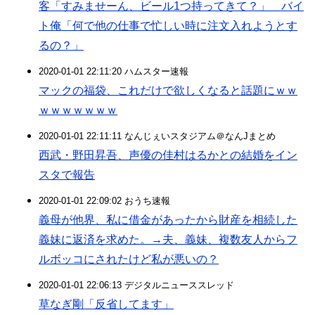
客「すみませーん、ビール1つ持ってきて？」 バイ
ト俺「何で他の仕事で忙しい時に注文入れようとす
るの？」
2020-01-01 22:11:20 ハムスター速報
マックの福袋、これだけで欲しくなると話題にｗｗ
ｗｗｗｗｗｗｗ
2020-01-01 22:11:11 なんじぇいスタジアム＠なんJまとめ
西武・野田昇吾、声優の佳村はるかとの結婚をイン
スタで報告
2020-01-01 22:09:02 おうち速報
義母が他界、私に借金があったから財産を相続した
義妹に返済を求めた。→夫、義妹、複数友人からフ
ルボッコにされたけど私が悪いの？
2020-01-01 22:06:13 デジタルニューススレッド
草なぎ剛「反省してます」