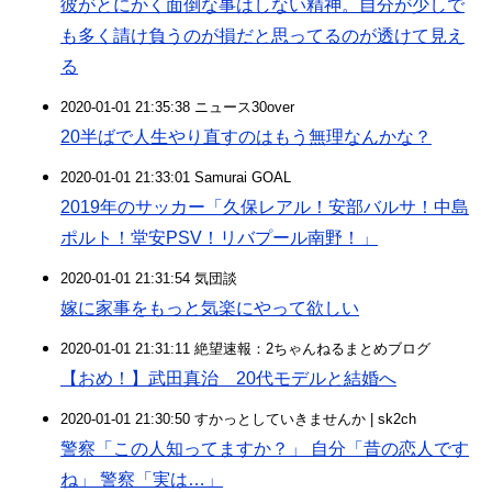
彼がとにかく面倒な事はしない精神。自分が少しで
も多く請け負うのが損だと思ってるのが透けて見え
る
2020-01-01 21:35:38 ニュース30over
20半ばで人生やり直すのはもう無理なんかな？
2020-01-01 21:33:01 Samurai GOAL
2019年のサッカー「久保レアル！安部バルサ！中島
ポルト！堂安PSV！リバプール南野！」
2020-01-01 21:31:54 気団談
嫁に家事をもっと気楽にやって欲しい
2020-01-01 21:31:11 絶望速報：2ちゃんねるまとめブログ
【おめ！】武田真治 20代モデルと結婚へ
2020-01-01 21:30:50 すかっとしていきませんか | sk2ch
警察「この人知ってますか？」 自分「昔の恋人です
ね」 警察「実は…」