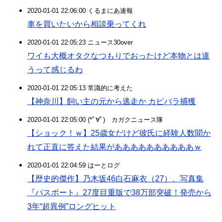
2020-01-01 22:06:00 くるまにあ速報
車を買いたいから相談乗ってくれ
2020-01-01 22:05:23 ニュース30over
ワイも大概オタクなつもりでおったけど本物とは違
うって感じるわ
2020-01-01 22:05:13 常識的に考えた
【神奈川】飼い主の元から逃走か カピバラ捕獲
2020-01-01 22:05:00 (*ﾟ∀ﾟ)ゞカガクニュース隊
【ショック！ｗ】25歳女だけど彼氏に経験人数聞か
れて正直に答えた結果がああああああああああｗ
2020-01-01 22:04:59 はーとログ
【歴史的傑作】乃木坂46白石麻衣（27）、写真集
『パスポート』27度目重版で38万部突破！発売から
3年“超異例”ロングヒット