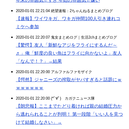
年末の雰囲気←すき 年始の雰囲気←嫌い
2020-01-01 22:21:04 絶望速報：2ちゃんねるまとめブログ
【速報】ワイワキガ、ワキガ仲間100人引き連れコ
ミケへ参加
2020-01-01 22:20:07 鬼女まとめログ｜生活2chまとめブログ
【驚愕】友人「新鮮なアジをフライにするんだ～
♬」俺「鮮度の良い魚はフライに向かないよ」友人
「なんで！？」→結果
2020-01-01 22:20:00 アルファルファモザイク
【愕然】ジャニーズの搾取がヤバすぎると話題にｗ
ｗｗｗｗｗｗ
2020-01-01 22:20:00 (*ﾟ∀ﾟ)ゞカガクニュース隊
【朗悲報】ここまでたどり着ければ親の結婚圧力か
ら逃れられることが判明！ 第一段階「いい人を見つ
けて結婚しなさい」→