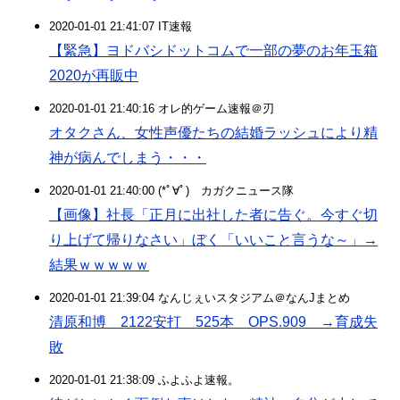
2020-01-01 21:41:07 IT速報
【緊急】ヨドバシドットコムで一部の夢のお年玉箱
2020が再販中
2020-01-01 21:40:16 オレ的ゲーム速報＠刃
オタクさん、女性声優たちの結婚ラッシュにより精
神が病んでしまう・・・
2020-01-01 21:40:00 (*ﾟ∀ﾟ)ゞカガクニュース隊
【画像】社長「正月に出社した者に告ぐ。今すぐ切
り上げて帰りなさい」ぼく「いいこと言うな～」→
結果ｗｗｗｗｗ
2020-01-01 21:39:04 なんじぇいスタジアム＠なんJまとめ
清原和博 2122安打 525本 OPS.909 →育成失
敗
2020-01-01 21:38:09 ふよふよ速報。