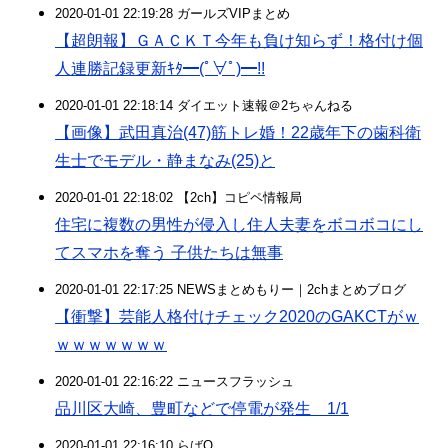
2020-01-01 22:19:28 ガールズVIPまとめ
【超朗報】ＧＡＣＫＴ今年も負け知らず！格付け個
人連勝記録更新ｷﾀ━(ﾟ∀ﾟ)━!!
2020-01-01 22:18:14 ダイエット速報＠2ちゃんねる
【画像】武田真治(47)筋トレ婚！22歳年下の歯科衛
生士でモデル・静まなみ(25)と
2020-01-01 22:18:02 【2ch】コピペ情報局
住宅に複数の男性が侵入し住人夫妻をボコボコにし
てスマホを奪う 子供たちは無事
2020-01-01 22:17:25 NEWSまとめもりー｜2chまとめブログ
【衝撃】芸能人格付けチェック2020のGAKCTがｗ
ｗｗｗｗｗｗｗ
2020-01-01 22:16:22 ニュースフラッシュ
品川区大崎、豊町などで停電が発生 1/1
2020-01-01 22:16:10 らばQ