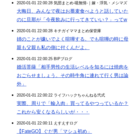
2020-01-01 22:00:28 気団まとめ-噫無情-｜嫁・浮気・メシマズ
大晦日、みんなで夜はお蕎麦食べようと話していた
のに旦那が「今夜飲みに行ってきていい？」ってw
2020-01-01 22:00:28 キチガイママまとめ保管庫
姉のことが嫌いでよく喧嘩する。でも喧嘩の時に母
親も父親も私の側に付くんだよ。
2020-01-01 22:00:25 BIPブログ
婚活菩薩「相手男性の生活レベルを知るには焼肉を
おごらせましょう。その時牛角に連れて行く男は論
外」
2020-01-01 22:00:22 ライフハックちゃんねる弐式
実際、周りで「輸入肉」買ってるやつっているか？
これから安くなるらしいが・・・
2020-01-01 22:00:11 えすえすログ
【FateGO】ぐだ男「マシュ初め」