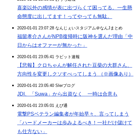
喜楽以外の感情が表に出づらくて困ってる。一生懸
命態度に出してます！ってやっても無駄。
2020-01-01 23:07:28 なんじぇいスタジアム＠なんJまとめ
福留孝介さんがNPB復帰時に阪神を選んだ理由「中
日からはオファーが無かった」
2020-01-01 23:05:41 ラビット速報
【悲報】クロちゃんが解任された豆柴の大群さん、
方向性を変更しクソすべってしまう （※画像あり）
2020-01-01 23:05:40 SIerブログ
JDI、「Suwa」から出資なく 一時は合意も
2020-01-01 23:05:01 えび通
電撃PSベテラン編集者が年始早々、言ってしまう
「ハードメーカーは歩みよるべき！一社だけ儲けて
も仕方ない」