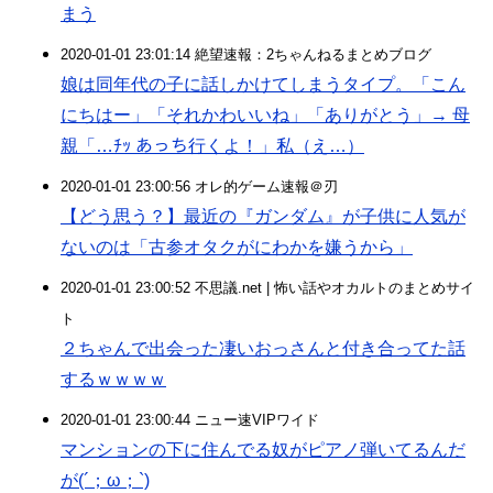
まう
2020-01-01 23:01:14 絶望速報：2ちゃんねるまとめブログ
娘は同年代の子に話しかけてしまうタイプ。「こん
にちはー」「それかわいいね」「ありがとう」→ 母
親「…ﾁｯ あっち行くよ！」私（え…）
2020-01-01 23:00:56 オレ的ゲーム速報＠刃
【どう思う？】最近の『ガンダム』が子供に人気が
ないのは「古参オタクがにわかを嫌うから」
2020-01-01 23:00:52 不思議.net | 怖い話やオカルトのまとめサイ
ト
２ちゃんで出会った凄いおっさんと付き合ってた話
するｗｗｗｗ
2020-01-01 23:00:44 ニュー速VIPワイド
マンションの下に住んでる奴がピアノ弾いてるんだ
が(´；ω；`)