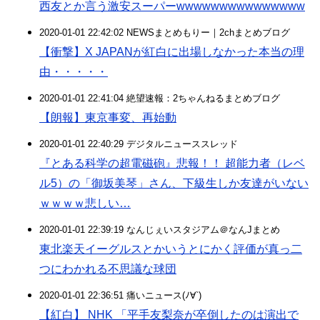
西友とか言う激安スーパーwwwwwwwwwwwwwww
2020-01-01 22:42:02 NEWSまとめもりー｜2chまとめブログ
【衝撃】X JAPANが紅白に出場しなかった本当の理
由・・・・・
2020-01-01 22:41:04 絶望速報：2ちゃんねるまとめブログ
【朗報】東京事変、再始動
2020-01-01 22:40:29 デジタルニューススレッド
『とある科学の超電磁砲』悲報！！ 超能力者（レベ
ル5）の「御坂美琴」さん、下級生しか友達がいない
ｗｗｗｗ悲しい…
2020-01-01 22:39:19 なんじぇいスタジアム＠なんJまとめ
東北楽天イーグルスとかいうとにかく評価が真っ二
つにわかれる不思議な球団
2020-01-01 22:36:51 痛いニュース(ﾉ∀`)
【紅白】 NHK 「平手友梨奈が卒倒したのは演出で