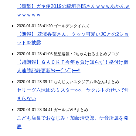
【衝撃】ガキ使2019の稲垣吾郎さんｗｗｗあかんｗ
ｗｗｗｗｗ
2020-01-01 23:41:20 ゴールデンタイムズ
【朗報】 花澤香菜さん、クッソ可愛いJCとの2ショ
ットを披露
2020-01-01 23:41:05 絶望速報：2ちゃんねるまとめブログ
【超朗報】ＧＡＣＫＴ今年も負け知らず！格付け個
人連勝記録更新ｷﾀ━(ﾟ∀ﾟ)━!!
2020-01-01 23:39:12 なんじぇいスタジアム＠なんJまとめ
セリーグ六球団のミスター○○、ヤクルトのせいで埋
まらない
2020-01-01 23:34:41 ガールズVIPまとめ
こども店長でおなじみ・加藤清史郎、研音所属を発
表