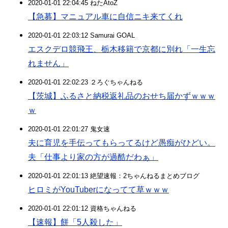
2020-01-01 22:04:45 ねたAtoZ
【急募】マニュアル車に自信ニキ来てくれ
2020-01-01 22:03:12 Samurai GOAL
エスクデロ競飛王、栃木移籍で京都に別れ「一生忘
れません」
2020-01-01 22:02:23 ２ろぐちゃんねる
【茨城】ふるさと納税返礼品のおせち届かずｗｗｗ
ｗ
2020-01-01 22:01:27 鬼女速
夫に育児を手伝ってもらってるけど愚痴がひどい。
夫「仕事より家の方が過酷だわぁ」
2020-01-01 22:01:13 絶望速報：2ちゃんねるまとめブログ
ヒロミがYouTuberになってて草ｗｗｗ
2020-01-01 22:01:12 資格ちゃんねる
【速報】餅「5人殺した」