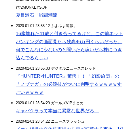
作/2MONKEYS.JP
夏目漱石「戦闘潮流」
2020-01-01 23:55:12 ふよふよ速報。
16歳離れた41歳と付き合ってるけど、この前ネット
バンキングの画面見たら残高46万円くらいだった。
何でこんなに少ないのと聞いたら稼いだら株につぎ
込んでるらしい
2020-01-01 23:55:03 デジタルニューススレッド
『HUNTER×HUNTER』驚愕！！ 「幻影旅団」の
「ノブナガ」の必殺技がついに判明するｗｗｗｗす
ごいｗｗｗｗ
2020-01-01 23:54:29 ガールズVIPまとめ
キャバクラって本当に異常な世界だろ…
2020-01-01 23:54:22 ニュースフラッシュ