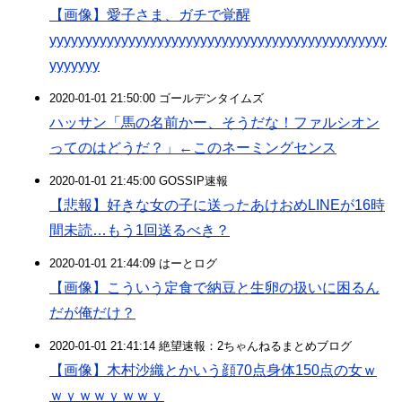
【画像】愛子さま、ガチで覚醒
yyyyyyyyyyyyyyyyyyyyyyyyyyyyyyyyyyyyyyyyyyyyyyy
yyyyyyy
2020-01-01 21:50:00 ゴールデンタイムズ
ハッサン「馬の名前かー、そうだな！ファルシオン
ってのはどうだ？」←このネーミングセンス
2020-01-01 21:45:00 GOSSIP速報
【悲報】好きな女の子に送ったあけおめLINEが16時
間未読…もう1回送るべき？
2020-01-01 21:44:09 はーとログ
【画像】こういう定食で納豆と生卵の扱いに困るん
だが俺だけ？
2020-01-01 21:41:14 絶望速報：2ちゃんねるまとめブログ
【画像】木村沙織とかいう顔70点身体150点の女ｗ
ｗｙｗｗｙｗｗｙ