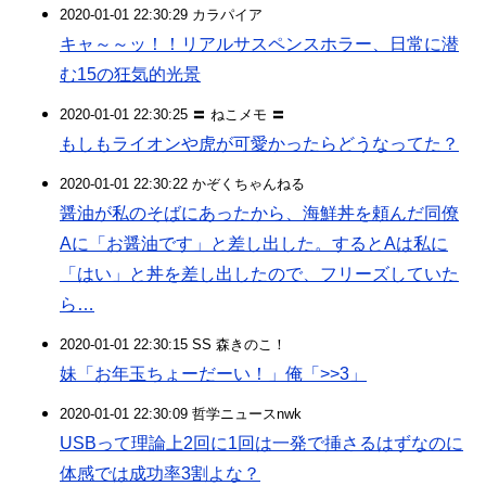
2020-01-01 22:30:29 カラパイア
キャ～～ッ！！リアルサスペンスホラー、日常に潜
む15の狂気的光景
2020-01-01 22:30:25 〓 ねこメモ 〓
もしもライオンや虎が可愛かったらどうなってた？
2020-01-01 22:30:22 かぞくちゃんねる
醤油が私のそばにあったから、海鮮丼を頼んだ同僚
Aに「お醤油です」と差し出した。するとAは私に
「はい」と丼を差し出したので、フリーズしていた
ら…
2020-01-01 22:30:15 SS 森きのこ！
妹「お年玉ちょーだーい！」俺「>>3」
2020-01-01 22:30:09 哲学ニュースnwk
USBって理論上2回に1回は一発で挿さるはずなのに
体感では成功率3割よな？