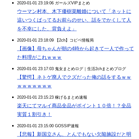
2020-01-01 23:19:06 ガールズVIPまとめ
ウーマン村本、木下優樹菜離婚について「ネットに
這いつくばってるお前らのせい、話をでかくして人
を不幸にした、背負えよ」
2020-01-01 23:18:09 【2ch】コピペ情報局
【画像】母ちゃんが朝の4時から起きて一人で作って
た料理がこれｗｗｗ
2020-01-01 23:17:03 鬼女まとめログ｜生活2chまとめブログ
【驚愕】ネトゲ廃人でクズだった俺の話をするｗｗ
ｗｗｗｗｗｗｗ
2020-01-01 23:15:23 稼げるまとめ速報
楽天にてマルイ商品全品がポイント１０倍！？全品
実質１割引き！
2020-01-01 23:15:00 GOSSIP速報
【悲報】新国立さん、とんでもない欠陥施設だと明