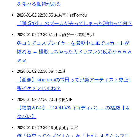
を食べる風習がある
2020-01-02 22:30:56 ああ言えばForYou
『咲-Saki-』のブームが去ってしまった理由って何？
2020-01-02 22:30:51 オレ的ゲーム速報＠刃
冬コミでコスプレイヤーを撮影中に風でスカートが
捲れる → 撮影しちゃったカメラマンの反応がｗｗｗ
ｗｗ
2020-01-02 22:30:36 キニ速
【画像】king gnuの常田って邦楽アーティスト史上1
番イケメンじゃね？
2020-01-02 22:30:20 オタ飯VIP
【福袋2020】「GODIVA（ゴディバ）」の福袋【ネ
タバレ】
2020-01-02 22:30:16 えすえすログ
俺「悟空ってクズだよな」友「上司にするならフリ