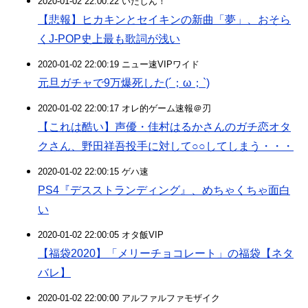
2020-01-02 22:00:22 いたしん！
【悲報】ヒカキンとセイキンの新曲「夢」、おそら
くJ-POP史上最も歌詞が浅い
2020-01-02 22:00:19 ニュー速VIPワイド
元旦ガチャで9万爆死した(´；ω；`)
2020-01-02 22:00:17 オレ的ゲーム速報＠刃
【これは酷い】声優・佳村はるかさんのガチ恋オタ
クさん、野田祥吾投手に対して○○してしまう・・・
2020-01-02 22:00:15 ゲハ速
PS4『デスストランディング』、めちゃくちゃ面白
い
2020-01-02 22:00:05 オタ飯VIP
【福袋2020】「メリーチョコレート」の福袋【ネタ
バレ】
2020-01-02 22:00:00 アルファルファモザイク