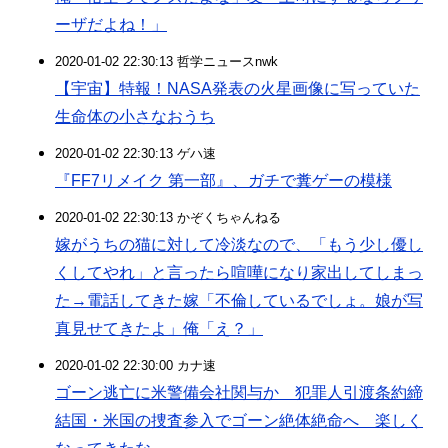
ーザだよね！」
2020-01-02 22:30:13 哲学ニュースnwk
【宇宙】特報！NASA発表の火星画像に写っていた
生命体の小さなおうち
2020-01-02 22:30:13 ゲハ速
『FF7リメイク 第一部』、ガチで糞ゲーの模様
2020-01-02 22:30:13 かぞくちゃんねる
嫁がうちの猫に対して冷淡なので、「もう少し優し
くしてやれ」と言ったら喧嘩になり家出してしまっ
た→電話してきた嫁「不倫しているでしょ。娘が写
真見せてきたよ」俺「え？」
2020-01-02 22:30:00 カナ速
ゴーン逃亡に米警備会社関与か 犯罪人引渡条約締
結国・米国の捜査参入でゴーン絶体絶命へ 楽しく