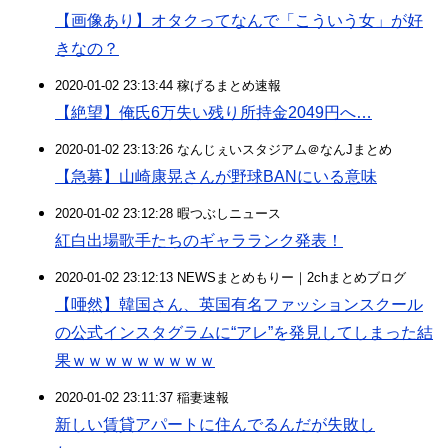
【画像あり】オタクってなんで「こういう女」が好
きなの？
2020-01-02 23:13:44 稼げるまとめ速報
【絶望】俺氏6万失い残り所持金2049円へ…
2020-01-02 23:13:26 なんじぇいスタジアム＠なんJまとめ
【急募】山崎康晃さんが野球BANにいる意味
2020-01-02 23:12:28 暇つぶしニュース
紅白出場歌手たちのギャラランク発表！
2020-01-02 23:12:13 NEWSまとめもりー｜2chまとめブログ
【唖然】韓国さん、英国有名ファッションスクール
の公式インスタグラムに“アレ”を発見してしまった結
果ｗｗｗｗｗｗｗｗｗ
2020-01-02 23:11:37 稲妻速報
新しい賃貸アパートに住んでるんだが失敗し