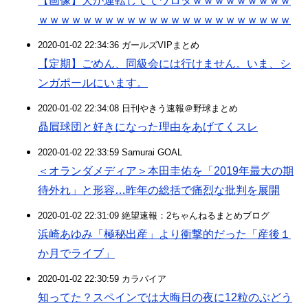
【画像】犬が運転しててワロタｗｗｗｗｗｗｗｗｗ
ｗｗｗｗｗｗｗｗｗｗｗｗｗｗｗｗｗｗｗｗｗｗｗ
2020-01-02 22:34:36 ガールズVIPまとめ
【定期】ごめん、同級会には行けません。いま、シ
ンガポールにいます。
2020-01-02 22:34:08 日刊やきう速報＠野球まとめ
贔屓球団と好きになった理由をあげてくスレ
2020-01-02 22:33:59 Samurai GOAL
＜オランダメディア＞本田圭佑を「2019年最大の期
待外れ」と形容…昨年の総括で痛烈な批判を展開
2020-01-02 22:31:09 絶望速報：2ちゃんねるまとめブログ
浜崎あゆみ「極秘出産」より衝撃的だった「産後１
か月でライブ」
2020-01-02 22:30:59 カラパイア
知ってた？スペインでは大晦日の夜に12粒のぶどう