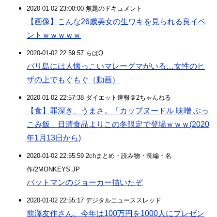
2020-01-02 23:00:00 無題のドキュメント
【画像】こんな26歳美女の生ワキを見られる良イベ
ントｗｗｗｗｗ
2020-01-02 22:59:57 らばQ
バリ島には人懐っこいマレーグマがいる…女性のヒ
ザの上でもぐもぐ（動画）
2020-01-02 22:57:38 ダイエット速報＠2ちゃんねる
【食】罪深き、うまさ。「カップヌードル 味噌 ぶっ
こみ飯」日清食品よりこの冬限定で登場ｗｗｗ(2020
年1月13日から)
2020-01-02 22:55:59 2chまとめ・読み物・長編・名
作/2MONKEYS.JP
バットマンのジョーカー描いたぞ
2020-01-02 22:55:17 デジタルニューススレッド
前澤友作さん、今年は100万円を1000人にプレゼン