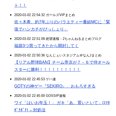
ト！！
2020-01-02 22:54:32 ガールズVIPまとめ
佐々木希、約7年ぶりのバラエティー番組MCに「緊
張でハンカチがびっしょり」
2020-01-02 22:51:09 絶望速報：2ちゃんねるまとめブログ
福袋3つ買ってきたから開封してく
2020-01-02 22:50:36 なんじぇいスタジアム＠なんJまとめ
【リアル野球BAN】チーム帝京が７－６で侍オール
スターに勝利！！！！！！！！！！
2020-01-02 22:45:53 ゲハ速
GOTYの神ゲー『SEKIRO』、おもろすぎる
2020-01-02 22:45:00 GOSSIP速報
ワイ「はいお年玉！」 ガキ「あ、置いといて」(ｽﾏﾎ
ﾎﾟﾁﾎﾟﾁ) ←対処法