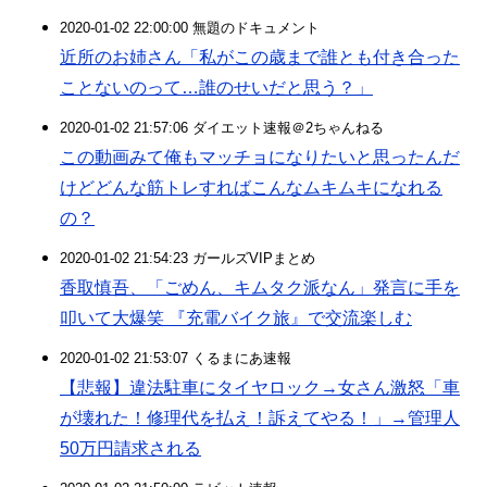
2020-01-02 22:00:00 無題のドキュメント
近所のお姉さん「私がこの歳まで誰とも付き合った
ことないのって…誰のせいだと思う？」
2020-01-02 21:57:06 ダイエット速報＠2ちゃんねる
この動画みて俺もマッチョになりたいと思ったんだ
けどどんな筋トレすればこんなムキムキになれる
の？
2020-01-02 21:54:23 ガールズVIPまとめ
香取慎吾、「ごめん、キムタク派なん」発言に手を
叩いて大爆笑 『充電バイク旅』で交流楽しむ
2020-01-02 21:53:07 くるまにあ速報
【悲報】違法駐車にタイヤロック→女さん激怒「車
が壊れた！修理代を払え！訴えてやる！」→管理人
50万円請求される