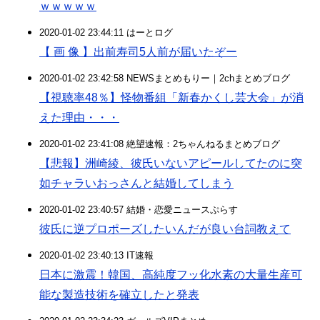
ｗｗｗｗｗ
2020-01-02 23:44:11 はーとログ
【 画 像 】出前寿司5人前が届いたぞー
2020-01-02 23:42:58 NEWSまとめもりー｜2chまとめブログ
【視聴率48％】怪物番組「新春かくし芸大会」が消
えた理由・・・
2020-01-02 23:41:08 絶望速報：2ちゃんねるまとめブログ
【悲報】洲崎綾、彼氏いないアピールしてたのに突
如チャラいおっさんと結婚してしまう
2020-01-02 23:40:57 結婚・恋愛ニュースぷらす
彼氏に逆プロポーズしたいんだが良い台詞教えて
2020-01-02 23:40:13 IT速報
日本に激震！韓国、高純度フッ化水素の大量生産可
能な製造技術を確立したと発表