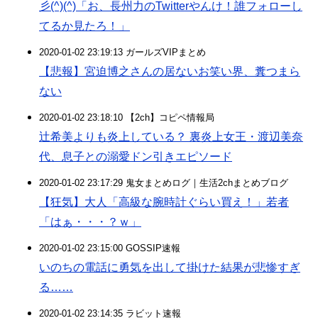
彡(^)(^)「お、長州力のTwitterやんけ！誰フォローし
てるか見たろ！」
2020-01-02 23:19:13 ガールズVIPまとめ
【悲報】宮迫博之さんの居ないお笑い界、糞つまら
ない
2020-01-02 23:18:10 【2ch】コピペ情報局
辻希美よりも炎上している？ 裏炎上女王・渡辺美奈
代、息子との溺愛ドン引きエピソード
2020-01-02 23:17:29 鬼女まとめログ｜生活2chまとめブログ
【狂気】大人「高級な腕時計ぐらい買え！」若者
「はぁ・・・？ｗ」
2020-01-02 23:15:00 GOSSIP速報
いのちの電話に勇気を出して掛けた結果が悲惨すぎ
る……
2020-01-02 23:14:35 ラビット速報