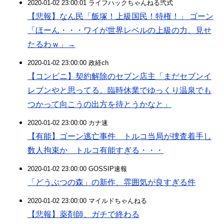
2020-01-02 23:00:01 ライフハックちゃんねる弐式
【悲報】なん民「飯塚！上級国民！特権！」 ゴーン
「ほーん・・・ワイが世界レベルの上級の力、見せ
たるわｗ」→
2020-01-02 23:00:00 政経ch
【コンビニ】契約解除のセブン店主「まだセブンイ
レブンやと思ってる。臨時休業でゆっくり温泉でも
つかって向こうの出方を待とうかなと」
2020-01-02 23:00:00 カナ速
【有能】ゴーン逃亡事件 トルコ当局が捜査着手し
数人拘束か トルコ有能すぎる・・・
2020-01-02 23:00:00 GOSSIP速報
「どうぶつの森」の新作、雰囲気が良すぎる件
2020-01-02 23:00:00 マイルドちゃんねる
【悲報】薬剤師、ガチで終わる