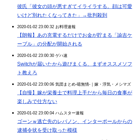
彼氏「彼女の頭が悪すぎてイライラする。顔は可愛
いけど別れたくなってきた」→批判殺到
2020-01-02 23:00:32 お料理速報
【朗報】あの充電するだけでお金が貯まる「諭吉ケ
ーブル」の分配が開始される
2020-01-02 23:00:30 ゲハ速
Switchが届いたから遊びまくる、まずオススメソフ
ト教えろ
2020-01-02 23:00:06 気団まとめ-噫無情-｜嫁・浮気・メシマズ
【自慢】嫁が栄養士で料理上手だから毎日の食事が
楽しみで仕方ない
2020-01-02 23:00:04 ハムスター速報
ゴーンｗ逃亡先のレバノン、インターポールからの
逮捕令状を受け取った模様