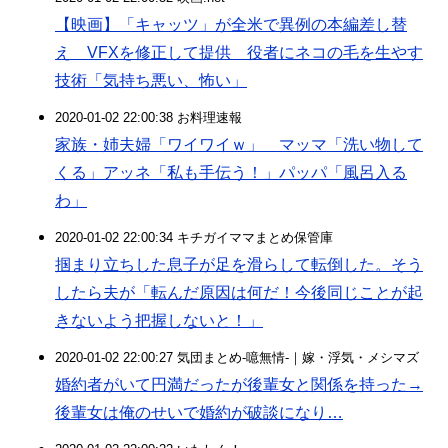
【映画】「キャッツ」が全米で異例の本編差し替
え VFXを修正して提供 役者にネコの毛を生やす
技術「気持ち悪い、怖い」
2020-01-02 22:00:38 お料理速報
家族・姉夫婦「ワイワイｗ」 マッマ「洗い物して
くる」アッネ「私も手伝う！」パッパ「風呂入る
わ」
2020-01-02 22:00:34 キチガイママまとめ保管庫
掴まり立ちした息子が足を滑らして転倒した。そう
したら夫が「転んだ原因は何だ！今後同じことが起
きないよう把握しないと！」
2020-01-02 22:00:27 気団まとめ-噫無情-｜嫁・浮気・メシマズ
婚約者がいて円満だったが後輩女と関係を持った→
後輩女は俺のせいで婚約が破談になり…