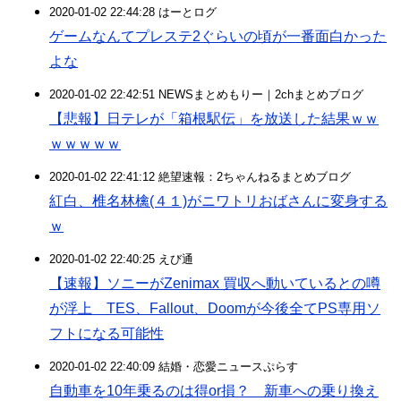
2020-01-02 22:44:28 はーとログ
ゲームなんてプレステ2ぐらいの頃が一番面白かった
よな
2020-01-02 22:42:51 NEWSまとめもりー｜2chまとめブログ
【悲報】日テレが「箱根駅伝」を放送した結果ｗｗ
ｗｗｗｗｗ
2020-01-02 22:41:12 絶望速報：2ちゃんねるまとめブログ
紅白、椎名林檎(４１)がニワトリおばさんに変身する
ｗ
2020-01-02 22:40:25 えび通
【速報】ソニーがZenimax 買収へ動いているとの噂
が浮上 TES、Fallout、Doomが今後全てPS専用ソ
フトになる可能性
2020-01-02 22:40:09 結婚・恋愛ニュースぷらす
自動車を10年乗るのは得or損？ 新車への乗り換え