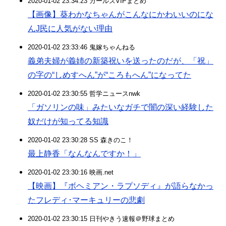
2020-01-02 23:34:23 ガールズVIPまとめ
【画像】葵わかなちゃんがこんなにかわいいのにな
んJ民に人気がない理由
2020-01-02 23:33:46 鬼嫁ちゃんねる
義弟夫婦が義姉の新築祝いを送ったのだが、「祝」
の字の“しめすへん”が“ころもへん”になってた
2020-01-02 23:30:55 哲学ニュースnwk
「ガソリンの味」みたいなガチで闇の深い経験した
奴だけが知ってる知識
2020-01-02 23:30:28 SS 森きのこ！
最上静香「なんなんですか！」
2020-01-02 23:30:16 映画.net
【映画】『ボヘミアン・ラプソディ』が語らなかっ
たフレディ･マーキュリーの悲劇
2020-01-02 23:30:15 日刊やきう速報＠野球まとめ