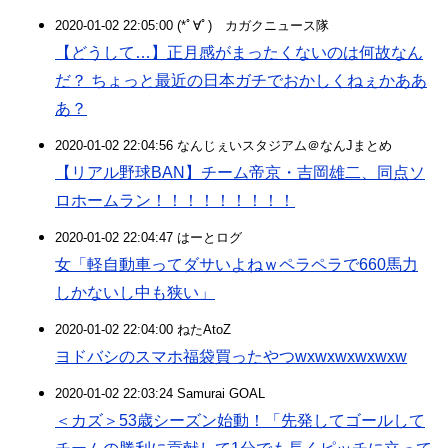
2020-01-02 22:05:00 (*ﾟ∀ﾟ)ゞカガクニュース隊
【どうして…】正月感がまったくないのは何故なん
だ？ ちょっと最近の日本ガチでおかしくねぇかああ
あ？
2020-01-02 22:04:56 なんじぇいスタジアム＠なんJまとめ
【リアル野球BAN】チーム帝京・吉岡雄二、同点ソ
ロホームラン！！！！！！！！！
2020-01-02 22:04:47 はーとログ
女「軽自動車ってダサいよねｗペラペラで660馬力
しかないし中も狭い」
2020-01-02 22:04:00 ねたAtoZ
ヨドバシのスマホ福袋買ったやつwxwxwxwxwxw
2020-01-02 22:03:24 Samurai GOAL
＜カズ＞53歳シーズン始動！「先発してゴールして