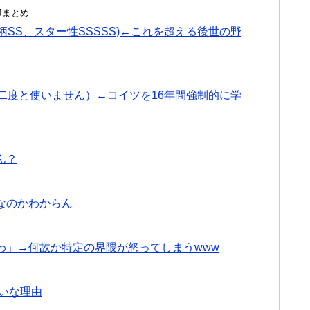
んJまとめ
柄SS、スター性SSSSS)←これを超える後世の野
二度と使いません）←コイツを16年間強制的に学
ん？
なのかわからん
わ」→何故か特定の界隈が怒ってしまうwww
買いな理由