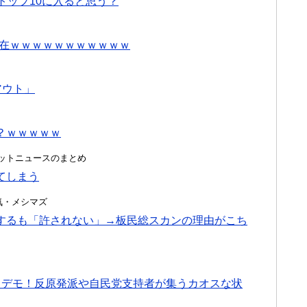
トップ10に入ると思う？
の現在ｗｗｗｗｗｗｗｗｗｗｗ
アウト」
？ｗｗｗｗｗ
ク＠ネットニュースのまとめ
てしまう
・浮気・メシマズ
するも「許されない」→板民総スカンの理由がこち
」デモ！反原発派や自民党支持者が集うカオスな状