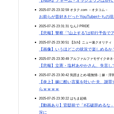
【NBA】アキーム・オラジュワンは歴代
2025-07-25 23:32:59 オタク.com －オタコム－
お前らが昔好きだったYouTuberたち
2025-07-25 23:31:31 なんJ PRIDE
【悲報】警察「”山上する”は犯行予告で
2025-07-25 23:30:51 【2ch】ニュー速クオリティ
【画像】いうほどこの状況で楽しめるか
2025-07-25 23:30:49 アルファルファモザイ
【悲報】立憲・塩村あやかさん、失言し
2025-07-25 23:30:42 気団まとめ-噫無情-｜嫁
【炎上】嫁に酷い言葉を吐いた夫、謝罪
らｗｗｗｗ
2025-07-25 23:30:22 はちま起稿
【動画あり】官邸前で「#石破辞めるな
況に