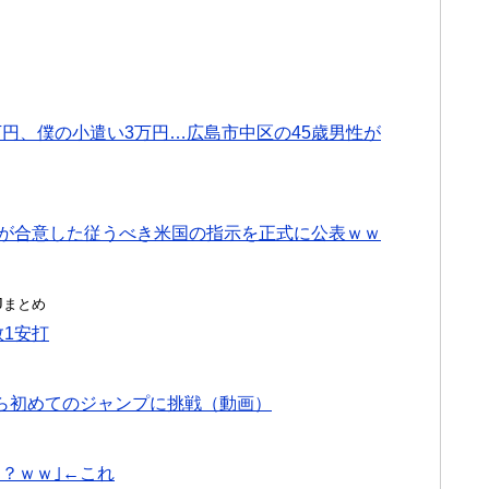
円、僕の小遣い3万円…広島市中区の45歳男性が
Nが合意した従うべき米国の指示を正式に公表ｗｗ
んJまとめ
数1安打
ら初めてのジャンプに挑戦（動画）
？ｗｗ｣←これ