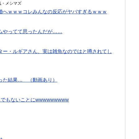
・浮気・メシマズ
婚へｗｗｗコレみんなの反応がヤバすぎるｗｗｗ
ムやってて思ったんだが……
ター・ルギアさん、実は雑魚なのではと噂されてし
った結果… （動画あり）
でもないことにwwwwwwwww