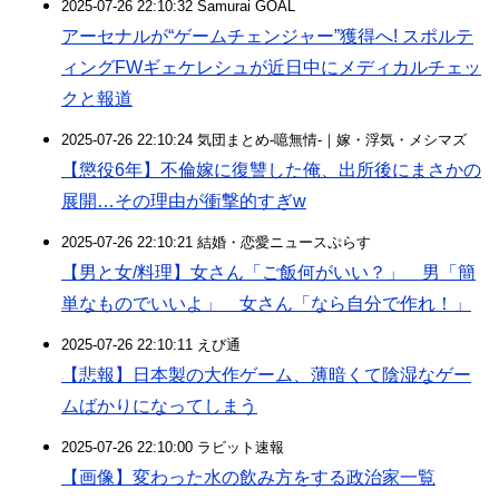
2025-07-26 22:10:32 Samurai GOAL
アーセナルが“ゲームチェンジャー”獲得へ! スポルテ
ィングFWギェケレシュが近日中にメディカルチェッ
クと報道
2025-07-26 22:10:24 気団まとめ-噫無情-｜嫁・浮気・メシマズ
【懲役6年】不倫嫁に復讐した俺、出所後にまさかの
展開…その理由が衝撃的すぎw
2025-07-26 22:10:21 結婚・恋愛ニュースぷらす
【男と女/料理】女さん「ご飯何がいい？」 男「簡
単なものでいいよ」 女さん「なら自分で作れ！」
2025-07-26 22:10:11 えび通
【悲報】日本製の大作ゲーム、薄暗くて陰湿なゲー
ムばかりになってしまう
2025-07-26 22:10:00 ラビット速報
【画像】変わった水の飲み方をする政治家一覧