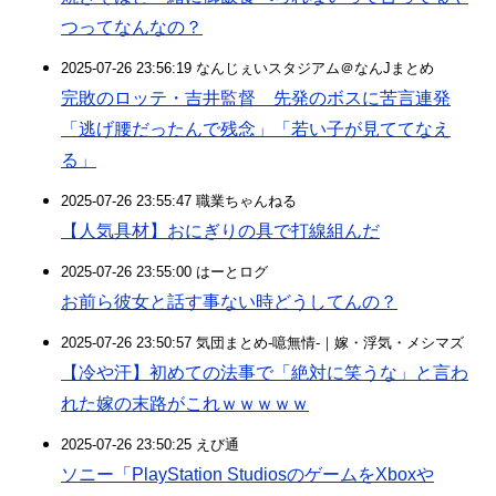
つってなんなの？
2025-07-26 23:56:19 なんじぇいスタジアム＠なんJまとめ
完敗のロッテ・吉井監督 先発のボスに苦言連発
「逃げ腰だったんで残念」「若い子が見ててなえ
る」
2025-07-26 23:55:47 職業ちゃんねる
【人気具材】おにぎりの具で打線組んだ
2025-07-26 23:55:00 はーとログ
お前ら彼女と話す事ない時どうしてんの？
2025-07-26 23:50:57 気団まとめ-噫無情-｜嫁・浮気・メシマズ
【冷や汗】初めての法事で「絶対に笑うな」と言わ
れた嫁の末路がこれｗｗｗｗｗ
2025-07-26 23:50:25 えび通
ソニー「PlayStation StudiosのゲームをXboxや