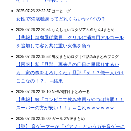
ぞ！」 → 7年後。。。
2025-07-26 22:22:37 はーとログ
女性で30歳独身ってどれくらいヤバイの？
2025-07-26 22:20:54 なんじぇいスタジアム＠なんJまとめ
【悲報】焼肉屋従業員、グリルに消毒用アルコール
を追加して客と共に重い火傷を負う
2025-07-26 22:18:52 鬼女まとめログ｜生活2chまとめブログ
【困惑】私「旦那、再来月の〇日に里帰りするか
ら、家の事をよろしくね」旦那「え！？俺一人だけ
ここなの！？」→結果
2025-07-26 22:18:10 NEWSぽけまとめーる
【悲報】敵「コンビニで飲み物買うやつは情弱！！
スーパーの方が安い！！」←これｗｗｗｗｗｗ
2025-07-26 22:18:09 ガールズVIPまとめ
【謎】 音ゲーマーが「ピアノ」というガチ音ゲーに