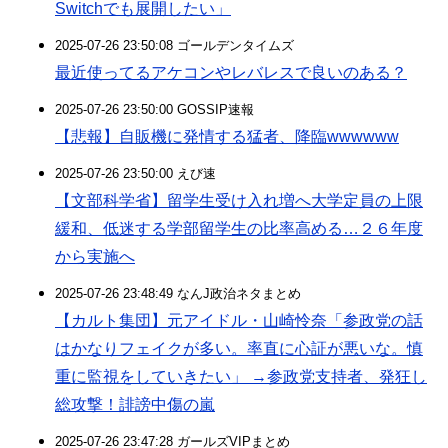
Switchでも展開したい」
2025-07-26 23:50:08 ゴールデンタイムズ
最近使ってるアケコンやレバレスで良いのある？
2025-07-26 23:50:00 GOSSIP速報
【悲報】自販機に発情する猛者、降臨wwwwww
2025-07-26 23:50:00 えび速
【文部科学省】留学生受け入れ増へ大学定員の上限
緩和、低迷する学部留学生の比率高める…２６年度
から実施へ
2025-07-26 23:48:49 なんJ政治ネタまとめ
【カルト集団】元アイドル・山崎怜奈「参政党の話
はかなりフェイクが多い。率直に心証が悪いな。慎
重に監視をしていきたい」 →参政党支持者、発狂し
総攻撃！誹謗中傷の嵐
2025-07-26 23:47:28 ガールズVIPまとめ