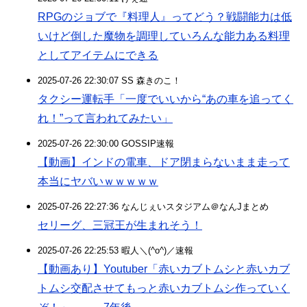
RPGのジョブで『料理人』ってどう？戦闘能力は低
いけど倒した魔物を調理していろんな能力ある料理
としてアイテムにできる
2025-07-26 22:30:07 SS 森きのこ！
タクシー運転手「一度でいいから“あの車を追ってく
れ！”って言われてみたい」
2025-07-26 22:30:00 GOSSIP速報
【動画】インドの電車、ドア閉まらないまま走って
本当にヤバいｗｗｗｗｗ
2025-07-26 22:27:36 なんじぇいスタジアム＠なんJまとめ
セリーグ、三冠王が生まれそう！
2025-07-26 22:25:53 暇人＼(^o^)／速報
【動画あり】Youtuber「赤いカブトムシと赤いカブ
トムシ交配させてもっと赤いカブトムシ作っていく