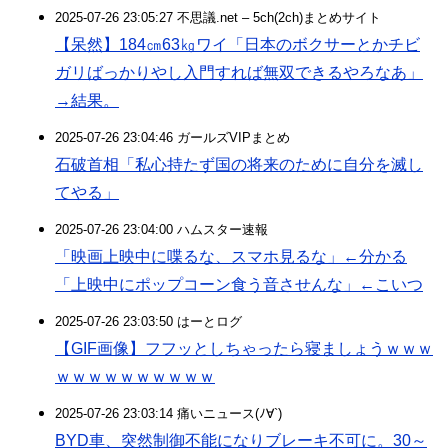
2025-07-26 23:05:27 不思議.net – 5ch(2ch)まとめサイト
【呆然】184㎝63㎏ワイ「日本のボクサーとかチビ
ガリばっかりやし入門すれば無双できるやろなあ」
→結果。
2025-07-26 23:04:46 ガールズVIPまとめ
石破首相「私心持たず国の将来のために自分を滅し
てやる」
2025-07-26 23:04:00 ハムスター速報
「映画上映中に喋るな、スマホ見るな」←分かる
「上映中にポップコーン食う音させんな」←こいつ
2025-07-26 23:03:50 はーとログ
【GIF画像】フフッとしちゃったら寝ましょうｗｗｗ
ｗｗｗｗｗｗｗｗｗｗ
2025-07-26 23:03:14 痛いニュース(ﾉ∀`)
BYD車、突然制御不能になりブレーキ不可に。30～