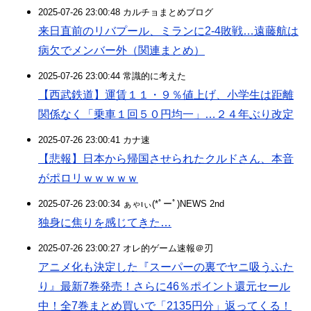
2025-07-26 23:00:48 カルチョまとめブログ
来日直前のリバプール、ミランに2-4敗戦…遠藤航は
病欠でメンバー外（関連まとめ）
2025-07-26 23:00:44 常識的に考えた
【西武鉄道】運賃１１・９％値上げ、小学生は距離
関係なく「乗車１回５０円均一」…２４年ぶり改定
2025-07-26 23:00:41 カナ速
【悲報】日本から帰国させられたクルドさん、本音
がポロリｗｗｗｗｗ
2025-07-26 23:00:34 ぁゃιぃ(*ﾟーﾟ)NEWS 2nd
独身に焦りを感じてきた…
2025-07-26 23:00:27 オレ的ゲーム速報＠刃
アニメ化も決定した『スーパーの裏でヤニ吸うふた
り』最新7巻発売！さらに46％ポイント還元セール
中！全7巻まとめ買いで「2135円分」返ってくる！