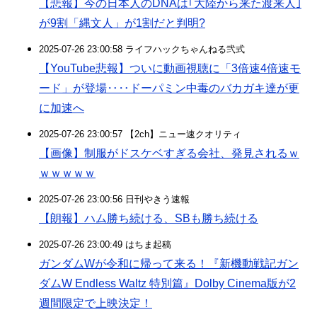
【悲報】今の日本人のDNAは｢大陸から来た渡来人｣
が9割「縄文人」が1割だと判明?
2025-07-26 23:00:58 ライフハックちゃんねる弐式
【YouTube悲報】ついに動画視聴に「3倍速4倍速モ
ード」が登場‥‥ドーパミン中毒のバカガキ達が更
に加速へ
2025-07-26 23:00:57 【2ch】ニュー速クオリティ
【画像】制服がドスケベすぎる会社、発見されるｗ
ｗｗｗｗｗ
2025-07-26 23:00:56 日刊やきう速報
【朗報】ハム勝ち続ける、SBも勝ち続ける
2025-07-26 23:00:49 はちま起稿
ガンダムWが令和に帰って来る！『新機動戦記ガン
ダムW Endless Waltz 特別篇』Dolby Cinema版が2
週間限定で上映決定！