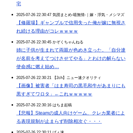
宅
2025-07-26 22:30:47 気団まとめ-噫無情-｜嫁・浮気・メシマズ
【修羅場】ギャンブルで信用失った俺が嫁に無視さ
れ続ける理由がコレｗｗｗｗ
2025-07-26 22:30:45 かぞくちゃんねる
姉に子供が生まれて両親が色めき立った。「自分達
が名前を考えてつけさせてやる」とわけの解らない
使命感に燃え始め…
2025-07-26 22:30:21 【2ch】ニュー速クオリティ
【画像】被害者「はま寿司の黒毛和牛があまりにも
黒すぎてワロタ」←これｗｗｗｗｗ
2025-07-26 22:30:16 はちま起稿
【悲報】Steamの成人向けゲーム、クレカ業者によ
る表現規制が止まらず削除相次ぐ・・・
2025-07-26 22:30:11 げぇ速