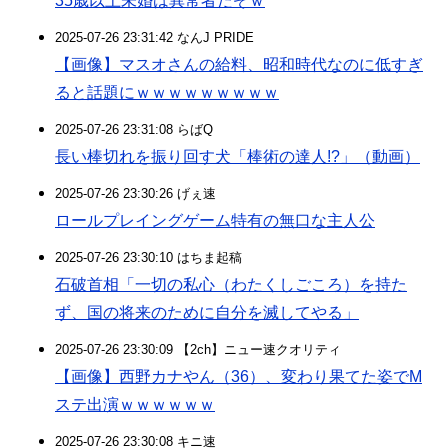
35歳以上未婚は異常者だぞｗ
2025-07-26 23:31:42 なんJ PRIDE
【画像】マスオさんの給料、昭和時代なのに低すぎ
ると話題にｗｗｗｗｗｗｗｗｗ
2025-07-26 23:31:08 らばQ
長い棒切れを振り回す犬「棒術の達人!?」（動画）
2025-07-26 23:30:26 げぇ速
ロールプレイングゲーム特有の無口な主人公
2025-07-26 23:30:10 はちま起稿
石破首相「一切の私心（わたくしごころ）を持た
ず、国の将来のために自分を滅してやる」
2025-07-26 23:30:09 【2ch】ニュー速クオリティ
【画像】西野カナやん（36）、変わり果てた姿でM
ステ出演ｗｗｗｗｗｗ
2025-07-26 23:30:08 キニ速