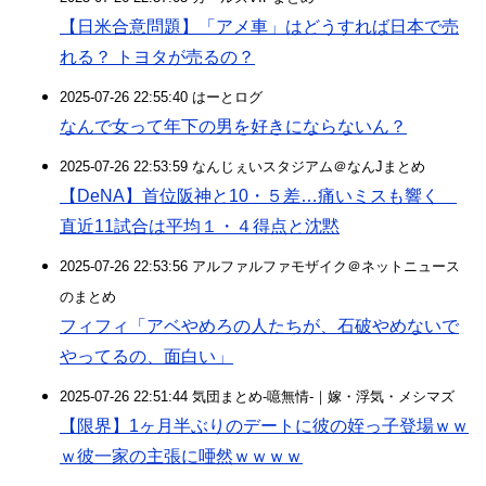
【日米合意問題】「アメ車」はどうすれば日本で売
れる？ トヨタが売るの？
2025-07-26 22:55:40 はーとログ
なんで女って年下の男を好きにならないん？
2025-07-26 22:53:59 なんじぇいスタジアム＠なんJまとめ
【DeNA】首位阪神と10・５差…痛いミスも響く
直近11試合は平均１・４得点と沈黙
2025-07-26 22:53:56 アルファルファモザイク＠ネットニュース
のまとめ
フィフィ「アベやめろの人たちが、石破やめないで
やってるの、面白い」
2025-07-26 22:51:44 気団まとめ-噫無情-｜嫁・浮気・メシマズ
【限界】1ヶ月半ぶりのデートに彼の姪っ子登場ｗｗ
ｗ彼一家の主張に唖然ｗｗｗｗ