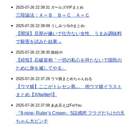
2025-07-26 22:39:31 ガールズVIPまとめ
三段論法：Ａ＝Ｂ Ｂ＝Ｃ Ａ＝Ｃ
2025-07-26 22:39:09 うしみつ-5chまとめ-
【闇深】旦那が嫌いで仕方ない女性、うまみ調味料
で殺害を試みた結果→
2025-07-26 22:38:30 政経ch
【続投】石破首相「一切の私心を持たないで国民の
ために身を滅してやる」
2025-07-26 22:37:28 ウマ娘まとめちゃんねる
【ウマ娘】ここがトレセン島… 他ウマ娘イラスト
まとめ【X(twitter)】
2025-07-26 22:37:08 ああ言えばForYou
『9-nine- Ruler’s Crown』5話感想 フラグだらけの天
ちゃん大ピンチ