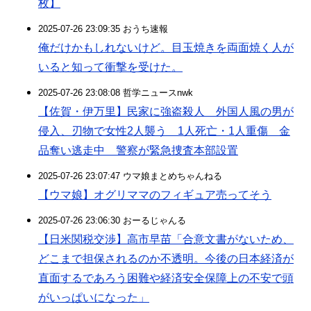
枚】
2025-07-26 23:09:35 おうち速報
俺だけかもしれないけど。目玉焼きを両面焼く人が
いると知って衝撃を受けた。
2025-07-26 23:08:08 哲学ニュースnwk
【佐賀・伊万里】民家に強盗殺人 外国人風の男が
侵入、刃物で女性2人襲う 1人死亡・1人重傷 金
品奪い逃走中 警察が緊急捜査本部設置
2025-07-26 23:07:47 ウマ娘まとめちゃんねる
【ウマ娘】オグリママのフィギュア売ってそう
2025-07-26 23:06:30 おーるじゃんる
【日米関税交渉】高市早苗「合意文書がないため、
どこまで担保されるのか不透明。今後の日本経済が
直面するであろう困難や経済安全保障上の不安で頭
がいっぱいになった」