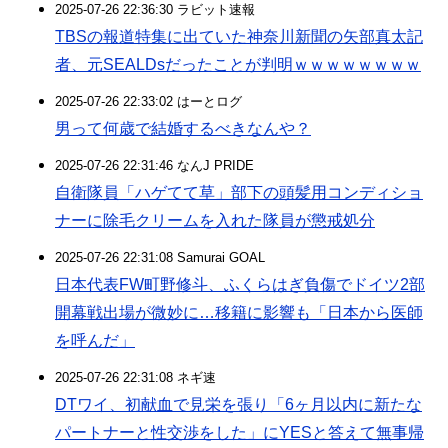
2025-07-26 22:36:30 ラビット速報
TBSの報道特集に出ていた神奈川新聞の矢部真太記
者、元SEALDsだったことが判明ｗｗｗｗｗｗｗｗ
2025-07-26 22:33:02 はーとログ
男って何歳で結婚するべきなんや？
2025-07-26 22:31:46 なんJ PRIDE
自衛隊員「ハゲてて草」部下の頭髪用コンディショ
ナーに除毛クリームを入れた隊員が懲戒処分
2025-07-26 22:31:08 Samurai GOAL
日本代表FW町野修斗、ふくらはぎ負傷でドイツ2部
開幕戦出場が微妙に…移籍に影響も「日本から医師
を呼んだ」
2025-07-26 22:31:08 ネギ速
DTワイ、初献血で見栄を張り「6ヶ月以内に新たな
パートナーと性交渉をした」にYESと答えて無事帰