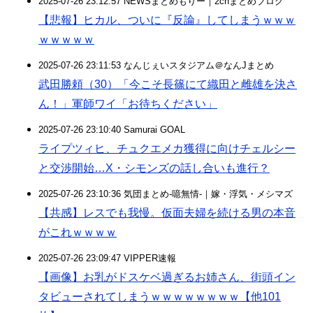
2025-07-26 23:12:57 NEWSまとめもりー｜2chまとめブログ
【悲報】ヒカル、ついに『反論』してしまうｗｗｗ
ｗｗｗｗｗ
2025-07-26 23:11:53 なんじぇいスタジアム＠なんJまとめ
武田勝頼（30）「今こそ長篠にて織田と雌雄を決さ
ん！」軍師ワイ「お待ちください」
2025-07-26 23:10:40 Samurai GOAL
ライプツィヒ、チュクエメカ獲得に向けチェルシー
と交渉開始…X・シモンズの話し合いも進行？
2025-07-26 23:10:36 気団まとめ-噫無情-｜嫁・浮気・メシマズ
【共感】レスでも我慢。仮面夫婦を続ける男の本音
がこれｗｗｗｗ
2025-07-26 23:09:47 VIPPER速報
【画像】お乳がドスケベ過ぎるお姉さん、街頭イン
タビューされてしまうｗｗｗｗｗｗｗｗ【他101