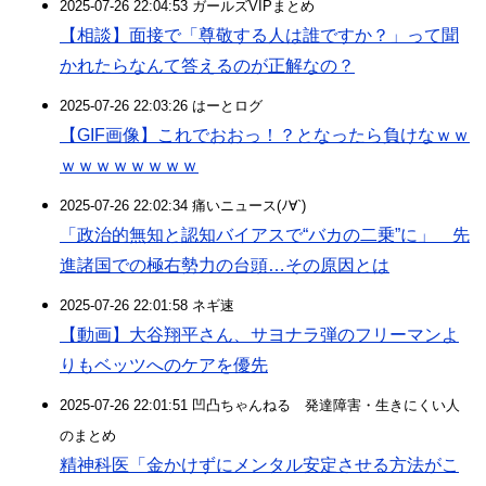
2025-07-26 22:04:53 ガールズVIPまとめ
【相談】面接で「尊敬する人は誰ですか？」って聞
かれたらなんて答えるのが正解なの？
2025-07-26 22:03:26 はーとログ
【GIF画像】これでおおっ！？となったら負けなｗｗ
ｗｗｗｗｗｗｗｗ
2025-07-26 22:02:34 痛いニュース(ﾉ∀`)
「政治的無知と認知バイアスで“バカの二乗”に」 先
進諸国での極右勢力の台頭…その原因とは
2025-07-26 22:01:58 ネギ速
【動画】大谷翔平さん、サヨナラ弾のフリーマンよ
りもベッツへのケアを優先
2025-07-26 22:01:51 凹凸ちゃんねる 発達障害・生きにくい人
のまとめ
精神科医「金かけずにメンタル安定させる方法がこ