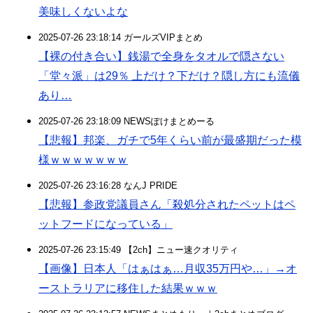
美味しくないよな
2025-07-26 23:18:14 ガールズVIPまとめ
【裸の付き合い】銭湯で全身をタオルで隠さない
「堂々派」は29％ 上だけ？下だけ？隠し方にも流儀
あり…
2025-07-26 23:18:09 NEWSぽけまとめーる
【悲報】邦楽、ガチで5年くらい前が最盛期だった模
様ｗｗｗｗｗｗｗ
2025-07-26 23:16:28 なんJ PRIDE
【悲報】参政党議員さん「殺処分されたペットはペ
ットフードになっている」
2025-07-26 23:15:49 【2ch】ニュー速クオリティ
【画像】日本人「はぁはぁ…月収35万円や…」→オ
ーストラリアに移住した結果ｗｗｗ