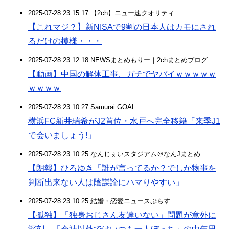
2025-07-28 23:15:17 【2ch】ニュー速クオリティ
【これマジ？】新NISAで9割の日本人はカモにされ
るだけの模様・・・
2025-07-28 23:12:18 NEWSまとめもりー｜2chまとめブログ
【動画】中国の解体工事、ガチでヤバイｗｗｗｗｗ
ｗｗｗｗ
2025-07-28 23:10:27 Samurai GOAL
横浜FC新井瑞希がJ2首位・水戸へ完全移籍「来季J1
で会いましょう!」
2025-07-28 23:10:25 なんじぇいスタジアム＠なんJまとめ
【朗報】ひろゆき「誰が言ってるか？でしか物事を
判断出来ない人は陰謀論にハマりやすい」
2025-07-28 23:10:25 結婚・恋愛ニュースぷらす
【孤独】「独身おじさん友達いない」問題が意外に