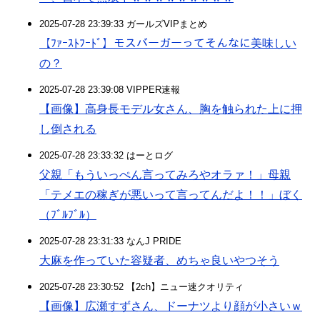
2025-07-28 23:39:33 ガールズVIPまとめ
【ﾌｧｰｽﾄﾌｰﾄﾞ】モスバーガーってそんなに美味しい
の？
2025-07-28 23:39:08 VIPPER速報
【画像】高身長モデル女さん、胸を触られた上に押
し倒される
2025-07-28 23:33:32 はーとログ
父親「もういっぺん言ってみろやオラァ！」母親
「テメエの稼ぎが悪いって言ってんだよ！！」ぼく
（ﾌﾞﾙﾌﾞﾙ）
2025-07-28 23:31:33 なんJ PRIDE
大麻を作っていた容疑者、めちゃ良いやつそう
2025-07-28 23:30:52 【2ch】ニュー速クオリティ
【画像】広瀬すずさん、ドーナツより顔が小さいｗ