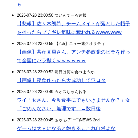
も
2025-07-28 23:00:58 ついんてーる速報
【悲報】佐々木朗希、チームメイトが落とした帽子
を拾ったらブチギレ気味に奪われるwwwwwww
2025-07-28 23:00:55 【2ch】ニュー速クオリティ
【画像】共産党員さん、アンチ参政党のビラを作っ
て全国にバラ撒くｗｗｗｗｗｗ
2025-07-28 23:00:52 明日は何を食べようか
【画像】夜食作ったら大成功してワロタ
2025-07-28 23:00:49 カオスちゃんねる
ワイ「女さん、今度食事にでもいきませんか？」女
「ごめんなさい、無理です」→数日後
2025-07-28 23:00:45 ぁゃιぃ(*ﾟーﾟ)NEWS 2nd
ゲームは大人になると飽きる←これ自然よな