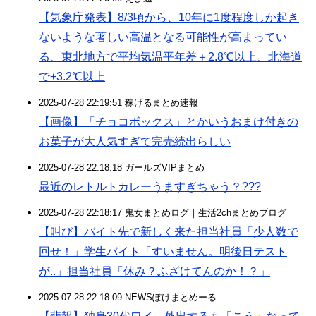
【気象庁発表】8/3頃から、10年に1度程度しか起き
ないような著しい高温となる可能性が高まってい
る、東北地方で平均気温平年差＋2.8℃以上、北海道
で+3.2℃以上
2025-07-28 22:19:51 稼げるまとめ速報
【画像】「チョコボックス」とかいうおまけ付きの
お菓子が大人気すぎて完売続出らしい
2025-07-28 22:18:18 ガールズVIPまとめ
最近のレトルトカレーうますぎちゃう？???
2025-07-28 22:18:17 鬼女まとめログ｜生活2chまとめブログ
【叫び】バイト先で新しく来た担当社員「少人数で
回せ！」学生バイト「すいません。明後日テスト
が..」担当社員「休み？ふざけてんのか！？」
2025-07-28 22:18:09 NEWSぽけまとめーる