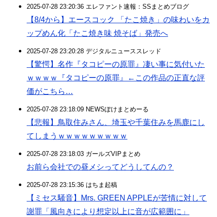
2025-07-28 23:20:36 エレファント速報：SSまとめブログ
【8/4から】エースコック 「たこ焼き」の味わいをカ
ップめん化「たこ焼き味 焼そば」発売へ
2025-07-28 23:20:28 デジタルニューススレッド
【驚愕】名作『タコピーの原罪』凄い事に気付いた
ｗｗｗｗ『タコピーの原罪』←この作品の正直な評
価がこちら…
2025-07-28 23:18:09 NEWSぽけまとめーる
【悲報】鳥取住みさん、埼玉や千葉住みを馬鹿にし
てしまうｗｗｗｗｗｗｗｗｗ
2025-07-28 23:18:03 ガールズVIPまとめ
お前ら会社での昼メシってどうしてんの？
2025-07-28 23:15:36 はちま起稿
【ミセス騒音】Mrs. GREEN APPLEが苦情に対して
謝罪「風向きにより想定以上に音が広範囲に」