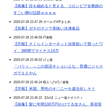
【画像】目を細めると見える、コロンビア女教師の
すごい脚が話題ｗｗｗｗ
2025-07-28 22:47:28 ガールズVIPまとめ
【急募】ガチのマジで美味い冷凍食品
2025-07-28 22:46:59 IT速報
【悲報】さくらインターネット決算狙いで買ったワ
イ、3時間でマイナス14万
2025-07-28 22:46:02 げぇ速
「パリィ」←この造語キショいよな。普通にジャス
ガでええやん
2025-07-28 22:45:24 暇人＼(^o^)／速報
【悲報】米国、男性のオ〇ニーを違法化しそう
2025-07-28 22:45:22 【2ch】ニュー速クオリティ
【画像】髪に年間100万円かけてる女さん、美容室