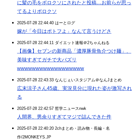
に髪の毛をボロクソにされたと投稿…お前らが思っ
てるよりボロクソ
2025-07-28 22:44:40 はーとログ
嫁が「今日はポトフよ」なんて言うけどさ
2025-07-28 22:44:11 ダイエット速報＠2ちゃんねる
【画像】セブンの新商品「濃厚豚骨魚介つけ麺」、
美味すぎてガチで大バズリ
wwwwwwwwwwwwwwwwww
2025-07-28 22:43:33 なんじぇいスタジアム＠なんJまとめ
広末涼子さん45歳、実況見分に現れた姿が激写され
る
2025-07-28 22:42:57 哲学ニュースnwk
人間界、男余りすぎてマジで詰んできた件
2025-07-28 22:40:20 2chまとめ・読み物・長編・名
作/2MONKEYS.JP