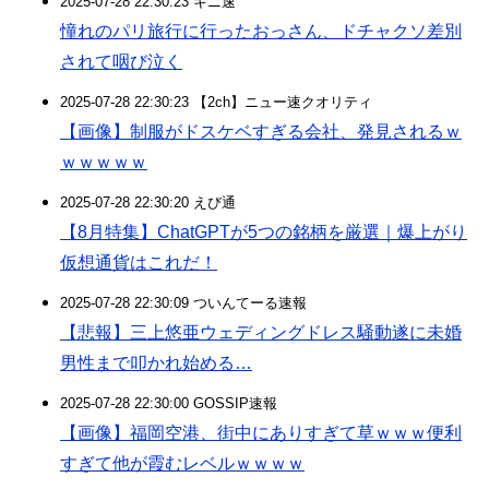
2025-07-28 22:30:23 キニ速
憧れのパリ旅行に行ったおっさん、ドチャクソ差別
されて咽び泣く
2025-07-28 22:30:23 【2ch】ニュー速クオリティ
【画像】制服がドスケベすぎる会社、発見されるｗ
ｗｗｗｗｗ
2025-07-28 22:30:20 えび通
【8月特集】ChatGPTが5つの銘柄を厳選｜爆上がり
仮想通貨はこれだ！
2025-07-28 22:30:09 ついんてーる速報
【悲報】三上悠亜ウェディングドレス騒動遂に未婚
男性まで叩かれ始める…
2025-07-28 22:30:00 GOSSIP速報
【画像】福岡空港、街中にありすぎて草ｗｗｗ便利
すぎて他が霞むレベルｗｗｗｗ