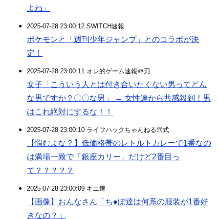
よね」
2025-07-28 23:00:12 SWITCH速報
ポケモンと「週刊少年ジャンプ」とのコラボが決
定！
2025-07-28 23:00:11 オレ的ゲーム速報＠刃
女子「こういう人とは付き合いたくない男ってどん
な男ですか？〇〇な男」 → 女性達から共感殺到！男
はこれ絶対にするな！！
2025-07-28 23:00:10 ライフハックちゃんねる弐式
【悩むよな？】低価格帯のレトルトカレーで1番なの
は満場一致で「銀座カリー」だけど2番目っ
て？？？？？
2025-07-28 23:00:09 キニ速
【画像】おんなさん「ち●ぽ達は何系の服装が1番好
きなの？」