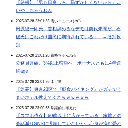
【怒報】『男も日傘しろ。恥ずかしくないから』←
いや、ちゃうねん
2025-07-28 23:01:35 痛いニュース(ﾉ∀`)
田原総一朗氏「首相辞めるなデモは前代未聞だ。石
破氏はこれだけ国民に期待されている」 ←批判殺
到
2025-07-28 23:01:28 資格ちゃんねる
公務員月給、3%以上増額へ ボーナスともに4年連
続age
2025-07-28 23:01:26 ネギ速
【急募】東京23区で『朝食バイキング』がガチでう
まいホテル教えてくれｗｗｗｗｗｗ
2025-07-28 23:00:58 常識的に考えた
【スマホ依存】60歳以上に広がっている 家族との
会話減りSNSに没頭していないか…心身が病む恐れ