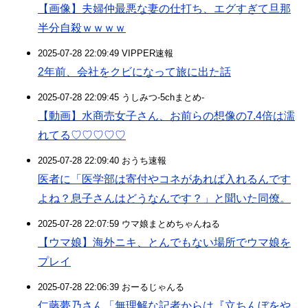
【画像】夫婦仲最悪な妻の仕打ち、エグすぎて旦那
半分自殺ｗｗｗｗ
2025-07-28 22:09:49 VIPPER速報
2年前、会社をクビになって旅に出た話
2025-07-28 22:09:45 うしみつ-5chまとめ-
【動画】水商売女子さん、お前らの想像の7.4倍は濡
れてる♡♡♡♡♡
2025-07-28 22:09:40 おうち速報
医者に「医学部は寄付やコネがあれば入れるんです
よね？息子さんはどうなんです？」と聞いた同僚。
2025-07-28 22:07:59 ウマ娘まとめちゃんねる
【ウマ娘】海外ニキ、とんでもない場所でウマ娘を
プレイ
2025-07-28 22:06:39 おーるじゃんる
仁藤夢乃さん「無理解な記者からは『立ちんぼをや