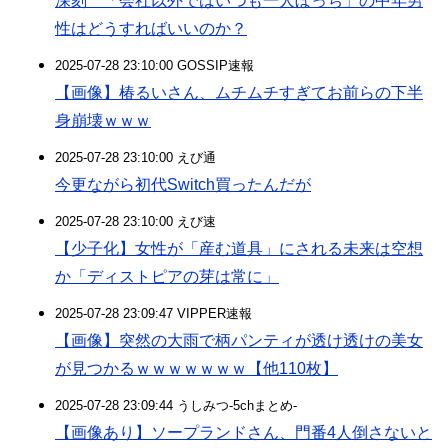
深刻 「会社以外ではいつも一人ぼっち」の中年男
性はどうすればいいのか？
2025-07-28 23:10:00 GOSSIP速報
【画像】椿るいさん、ムチムチすぎてお前らの下半
身崩壊ｗｗｗ
2025-07-28 23:10:00 えび通
今更ながら初代Switch買ったんだが
2025-07-28 23:10:00 えび速
【少子化】女性が「産む道具」にされる未来は空想
か「ディストピアの芽は常に」
2025-07-28 23:09:47 VIPPER速報
【画像】突然の大雨で柄パンティが透け透けの美女
が見つかるｗｗｗｗｗｗｗ【他110枚】
2025-07-28 23:09:44 うしみつ-5chまとめ-
【画像あり】ソープランドさん、門番4人倒さないと