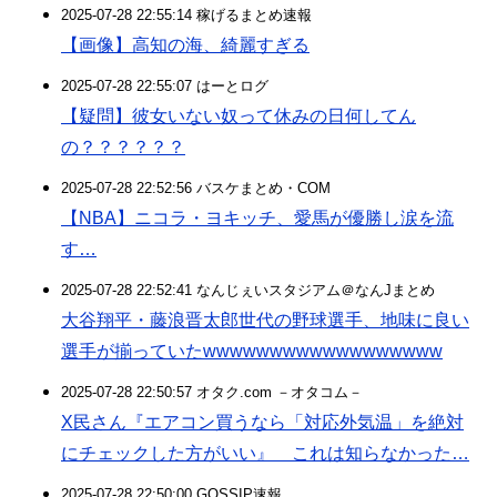
2025-07-28 22:55:14 稼げるまとめ速報
【画像】高知の海、綺麗すぎる
2025-07-28 22:55:07 はーとログ
【疑問】彼女いない奴って休みの日何してん
の？？？？？？
2025-07-28 22:52:56 バスケまとめ・COM
【NBA】ニコラ・ヨキッチ、愛馬が優勝し涙を流
す…
2025-07-28 22:52:41 なんじぇいスタジアム＠なんJまとめ
大谷翔平・藤浪晋太郎世代の野球選手、地味に良い
選手が揃っていたwwwwwwwwwwwwwwwwww
2025-07-28 22:50:57 オタク.com －オタコム－
X民さん『エアコン買うなら「対応外気温」を絶対
にチェックした方がいい』 これは知らなかった…
2025-07-28 22:50:00 GOSSIP速報