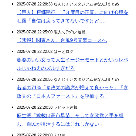
2025-07-28 22:29:38 なんじぇいスタジアム＠なんJまとめ
【巨人】戸郷翔征 〝３度目の正直〟に向け心境を
吐露「自信は戻ってきてないですけど…」
2025-07-28 22:25:00 暇人＼(^o^)／速報
【悲報】関東さん、台風9号直撃コースへ
2025-07-28 22:22:02 はーとログ
容姿のいい女って人生イージーモードとかいうレベ
ルじゃねえのズルすぎだろ
2025-07-28 22:20:56 なんじぇいスタジアム＠なんJまとめ
若者の71%「参政党の議席が増えて良かった」「参
政党の『日本人ファースト』を評価する」
2025-07-28 22:20:38 ラビット速報
麻生派「総裁は高市早苗、そして参政党と手を組
む。自民が復活するにはこれしかない」
2025-07-28 22:20:00 えび速