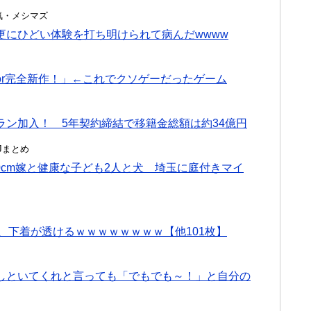
・浮気・メシマズ
更にひどい体験を打ち明けられて病んだwwww
or完全新作！」←これでクソゲーだったゲーム
ミラン加入！ 5年契約締結で移籍金総額は約34億円
んJまとめ
80cm嫁と健康な子ども2人と犬 埼玉に庭付きマイ
、下着が透けるｗｗｗｗｗｗｗｗ【他101枚】
しといてくれと言っても「でもでも～！」と自分の