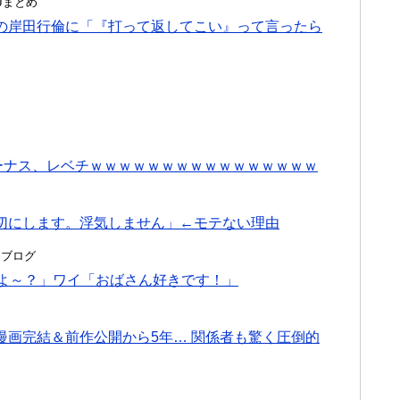
んJまとめ
の岸田行倫に「『打って返してこい』って言ったら
ーナス、レベチｗｗｗｗｗｗｗｗｗｗｗｗｗｗｗｗ
切にします。浮気しません」←モテない理由
とめブログ
だよ～？」ワイ「おばさん好きです！」
漫画完結＆前作公開から5年… 関係者も驚く圧倒的