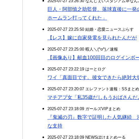
2025-07-27 23:26:30 なんじぇいスタジアム＠な
巨人・阿部慎之助監督、落球直後に一発
ホームラン打ってくれた」
2025-07-27 23:25:50 結婚・恋愛ニュースぷらす
【レス】嫁に自家発電を見られたんだが
2025-07-27 23:25:00 暇人＼(^o^)／速報
【画像あり】献血100回目のログインボ
2025-07-27 23:22:19 はーとログ
ワイ「真面目です。彼女できたら絶対大
2025-07-27 23:20:07 エレファント速報：SSま
マチアプ女「私35歳だしもうおばさん
2025-07-27 23:18:09 ガールズVIPまとめ
『鬼滅の刃』数字で証明した人気継続 
な支持
2025-07-27 23:18:09 NEWSぽけまとめーる