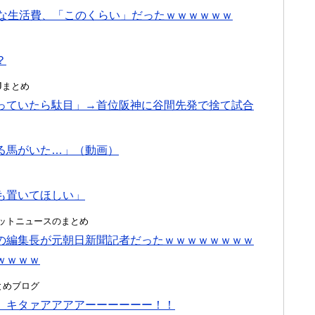
切な生活費、「このくらい」だったｗｗｗｗｗｗ
？
んJまとめ
っていたら駄目」→首位阪神に谷間先発で捨て試合
る馬がいた…」（動画）
も置いてほしい」
ク＠ネットニュースのまとめ
の編集長が元朝日新聞記者だったｗｗｗｗｗｗｗｗ
ｗｗｗｗ
hまとめブログ
』キタァアアアアーーーーーー！！