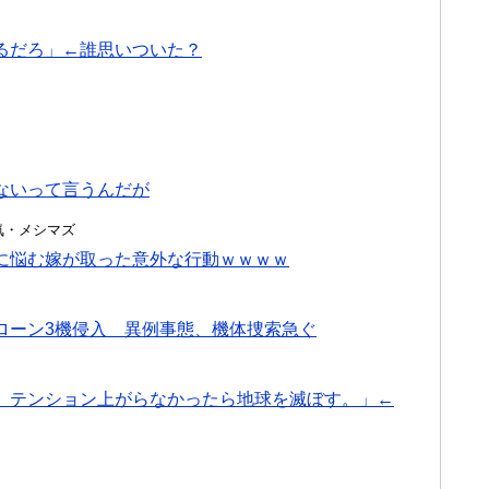
るだろ」←誰思いついた？
ないって言うんだが
・浮気・メシマズ
に悩む嫁が取った意外な行動ｗｗｗｗ
ローン3機侵入 異例事態、機体捜索急ぐ
。テンション上がらなかったら地球を滅ぼす。」←