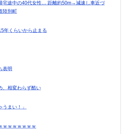
宅途中の40代女性… 距離約50m→減速し車近づ
道陸別町
15年くらいから止まる
ち表明
め、相変わらず酷い
ゃうまい！」
ｗｗｗｗｗｗｗｗ