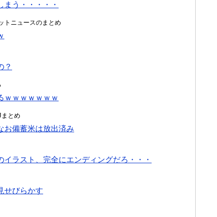
しまう・・・・・
ク＠ネットニュースのまとめ
ｗ
の？
る
るｗｗｗｗｗｗｗ
んJまとめ
なお備蓄米は放出済み
のイラスト、完全にエンディングだろ・・・
見せびらかす