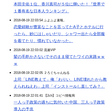
本田圭佑１位、香川真司が５位に輝いた！『世界で
１番有名な日本人ランキング』
2018-08-19 22:03:54 ふよふよ速報。
恋愛経験が豊富なことを言ってたA子とホテルに行
ったら、妙にはしゃいだり、シャワー出たら全部服
を着てたり、慣れていなかった。
2018-08-19 22:03:02 流速VIP
髪の毛乾かさないでそのまま寝てたワイの末路ｗｗ
ｗ
2018-08-19 22:02:05 ２ろぐちゃんねる
上司「LINE教えて」俺「わりい、LINE壊れたから教
えられねえわ」上司「インストールし直してみ？」
2018-08-19 22:01:41 【2ch】コピペ情報局
一人っ子政策の過ちに気付いた中国、三人っ子政策
導入の予兆