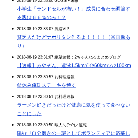
2018-08-19 23:35:00 GOSSIP速報
小学生「ランドセルが痛い！」成長に合わせ調節す
る親は６６％のみ！？
2018-08-19 23:33:07 流速VIP
貧乏人だけどナポリタン作るよ！！！！（※画像あ
り）
2018-08-19 23:31:07 絶望速報：2ちゃんねるまとめブログ
【速報】みやぞん、遠泳1.5kmﾊﾞｲｸ60kmﾏﾗｿﾝ100km
2018-08-19 23:30:57 お料理速報
盆休み俺氏ステーキを焼く
2018-08-19 23:30:51 お料理速報
ラーメン好きだったけど健康に気を使って食べない
ことにした
2018-08-19 23:30:50 暇人＼(^o^)／速報
陽ｷｬ「自分磨きの一環としてボランティアに応募し