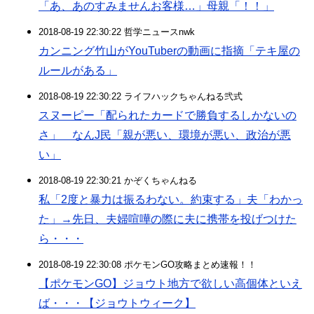
「あ、あのすみませんお客様…」母親「！！」
2018-08-19 22:30:22 哲学ニュースnwk
カンニング竹山がYouTuberの動画に指摘「テキ屋の
ルールがある」
2018-08-19 22:30:22 ライフハックちゃんねる弐式
スヌーピー「配られたカードで勝負するしかないの
さ」 なんJ民「親が悪い、環境が悪い、政治が悪
い」
2018-08-19 22:30:21 かぞくちゃんねる
私「2度と暴力は振るわない。約束する」夫「わかっ
た」→先日、夫婦喧嘩の際に夫に携帯を投げつけた
ら・・・
2018-08-19 22:30:08 ポケモンGO攻略まとめ速報！！
【ポケモンGO】ジョウト地方で欲しい高個体といえ
ば・・・【ジョウトウィーク】