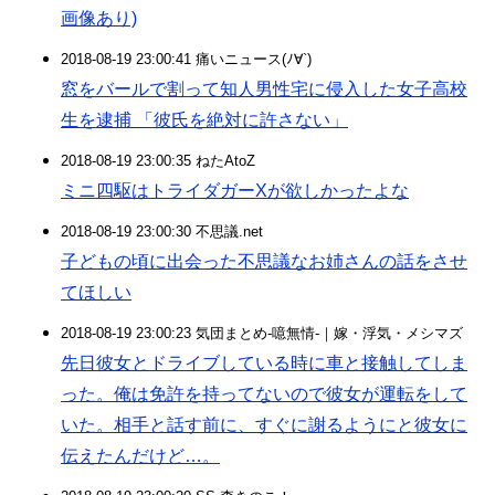
画像あり)
2018-08-19 23:00:41 痛いニュース(ﾉ∀`)
窓をバールで割って知人男性宅に侵入した女子高校
生を逮捕 「彼氏を絶対に許さない」
2018-08-19 23:00:35 ねたAtoZ
ミニ四駆はトライダガーXが欲しかったよな
2018-08-19 23:00:30 不思議.net
子どもの頃に出会った不思議なお姉さんの話をさせ
てほしい
2018-08-19 23:00:23 気団まとめ-噫無情-｜嫁・浮気・メシマズ
先日彼女とドライブしている時に車と接触してしま
った。俺は免許を持ってないので彼女が運転をして
いた。相手と話す前に、すぐに謝るようにと彼女に
伝えたんだけど…。