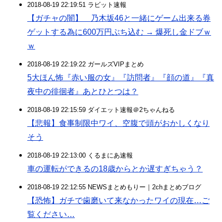
2018-08-19 22:19:51 ラビット速報
【ガチャの闇】 乃木坂46と一緒にゲーム出来る券
ゲットする為に600万円ぶち込む → 爆死し金ドブｗ
ｗ
2018-08-19 22:19:22 ガールズVIPまとめ
5大ほん怖『赤い服の女』『訪問者』『顔の道』『真
夜中の徘徊者』あとひとつは？
2018-08-19 22:15:59 ダイエット速報＠2ちゃんねる
【悲報】食事制限中ワイ、空腹で頭がおかしくなり
そう
2018-08-19 22:13:00 くるまにあ速報
車の運転ができるの18歳からとか遅すぎちゃう？
2018-08-19 22:12:55 NEWSまとめもりー｜2chまとめブログ
【恐怖】ガチで歯磨いて来なかったワイの現在…ご
覧ください…