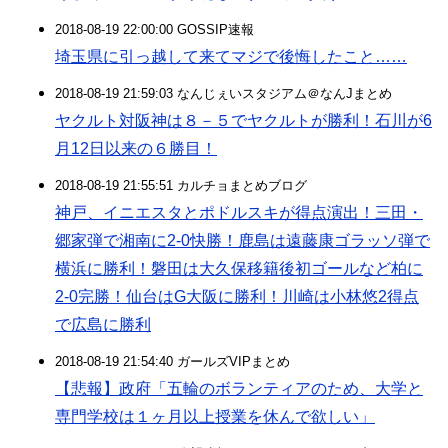
2018-08-19 22:00:00 GOSSIP速報
埼玉県に引っ越して来てマジで後悔したこと……
2018-08-19 21:59:03 なんじぇいスタジアム＠なんJまとめ
ヤクルト対阪神は８－５でヤクルトが勝利！石川が6
月12日以来の６勝目！
2018-08-19 21:55:51 カルチョまとめブログ
神戸、イニエスタとポドルスキが得点演出！三田・
郷家弾で湘南に2-0快勝！鹿島は遠藤康ゴラッソ弾で
横浜に勝利！磐田は大久保移籍後初ゴールなど柏に
2-0完勝！仙台はG大阪に勝利！川崎は小林悠2得点
で広島に勝利
2018-08-19 21:54:40 ガールズVIPまとめ
【悲報】政府「五輪のボランティアのため、大学と
専門学校は１ヶ月以上授業を休んで欲しい」