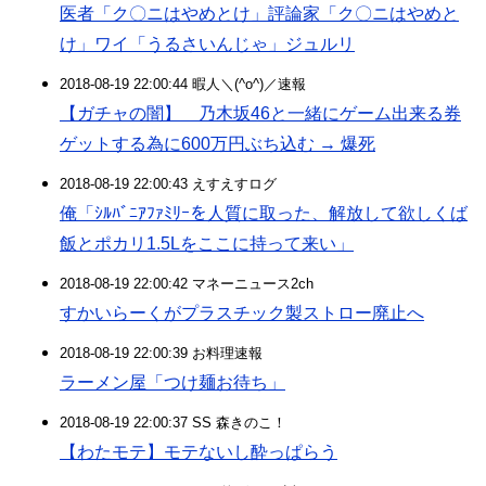
医者「ク〇ニはやめとけ」評論家「ク〇ニはやめと
け」ワイ「うるさいんじゃ」ジュルリ
2018-08-19 22:00:44 暇人＼(^o^)／速報
【ガチャの闇】 乃木坂46と一緒にゲーム出来る券
ゲットする為に600万円ぶち込む → 爆死
2018-08-19 22:00:43 えすえすログ
俺「ｼﾙﾊﾞﾆｱﾌｧﾐﾘｰを人質に取った、解放して欲しくば
飯とポカリ1.5Lをここに持って来い」
2018-08-19 22:00:42 マネーニュース2ch
すかいらーくがプラスチック製ストロー廃止へ
2018-08-19 22:00:39 お料理速報
ラーメン屋「つけ麺お待ち」
2018-08-19 22:00:37 SS 森きのこ！
【わたモテ】モテないし酔っぱらう