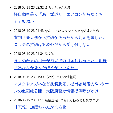
2018-08-19 23:02:32 ２ろぐちゃんねる
軽自動車乗り「あ！坂道だ、エアコン切らなくち
ゃ」ｶﾁｯｶﾁｬ
2018-08-19 23:01:43 なんじぇいスタジアム＠なんJまとめ
審判「楽天側から抗議があったから判定を覆した。
ロッテの抗議は対象外だから受け付けない」
2018-08-19 23:01:34 鬼女速
うちの母方の祖母が痴呆で万引きしちゃった。祖母
「私なんか死んだほうがいいんだ」
2018-08-19 23:01:30 【2ch】コピペ情報局
マスクやメガネなど変装想定、樋田容疑者の8パター
ンの似顔絵公開 大阪府警が情報提供呼びかけ
2018-08-19 23:01:11 絶望速報：2ちゃんねるまとめブログ
【悲報】加護ちゃんがまろ化