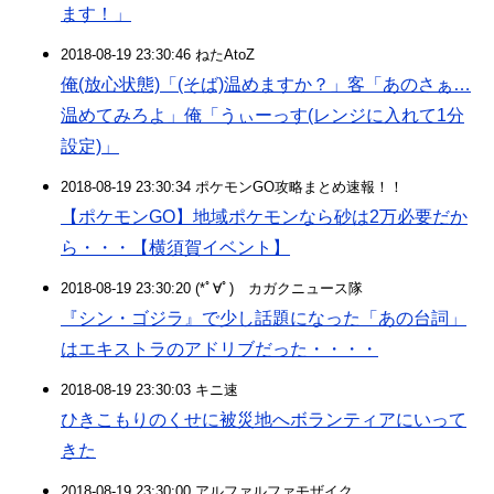
ます！」
2018-08-19 23:30:46 ねたAtoZ
俺(放心状態)「(そば)温めますか？」客「あのさぁ…
温めてみろよ」俺「うぃーっす(レンジに入れて1分
設定)」
2018-08-19 23:30:34 ポケモンGO攻略まとめ速報！！
【ポケモンGO】地域ポケモンなら砂は2万必要だか
ら・・・【横須賀イベント】
2018-08-19 23:30:20 (*ﾟ∀ﾟ)ゞカガクニュース隊
『シン・ゴジラ』で少し話題になった「あの台詞」
はエキストラのアドリブだった・・・・
2018-08-19 23:30:03 キニ速
ひきこもりのくせに被災地へボランティアにいって
きた
2018-08-19 23:30:00 アルファルファモザイク