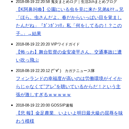
2018-08-19 22:20:58 鬼女まとめログ｜生活2chまとめブログ
【K阿鼻叫喚】公園にいる虫を見に来た兄弟&ﾏﾏ→兄
「ほら。虫さんだよ。春だからいっぱい目を覚まし
たんだね」『ｶﾞﾝｶﾞﾝｯ!!』私「何をしてるの！？この
子..」→結果
2018-08-19 22:20:20 VIPワイドガイド
【怖っわ】舞台監督の金安凌平さん、交通事故に遭
い吹っ飛ぶ
2018-08-19 22:20:12 (*ﾟ∀ﾟ)ゞカガクニュース隊
フィンランドの幸福度が高いのは労働環境がイイか
らじゃなくて"アレ"を聴いているからだ！という主
張が激しすぎるｗｗｗｗｗ
2018-08-19 22:20:00 GOSSIP速報
【悲 報】金足農業、いよいよ明日最大級の屈辱を味
わう模様