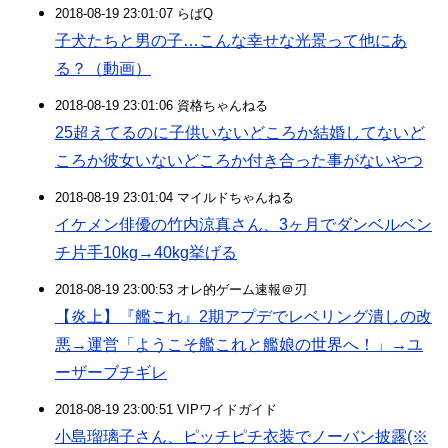
2018-08-19 23:01:07 らばQ
子犬たちと男の子…こんな幸せな光景って他にあ
る？（動画）
2018-08-19 23:01:06 資格ちゃんねる
25超えてるのに子供いないどころか結婚してないど
ころか彼女いないどころか付き合った事がないやつ
2018-08-19 23:01:04 マイルドちゃんねる
イケメン俳優の竹内涼真さん、3ヶ月でダンベルベン
チ片手10kg→40kg挙げる
2018-08-19 23:00:53 オレ的ゲーム速報＠刃
【炎上】『艦これ』2期アプデでレベリング潰しの改
悪→運営「ようこそ艦これと艦娘の世界へ！」→ユ
ーザーブチギレ
2018-08-19 23:00:51 VIPワイドガイド
小島瑠璃子さん、ピッチピチ衣装でノーバン披露(※