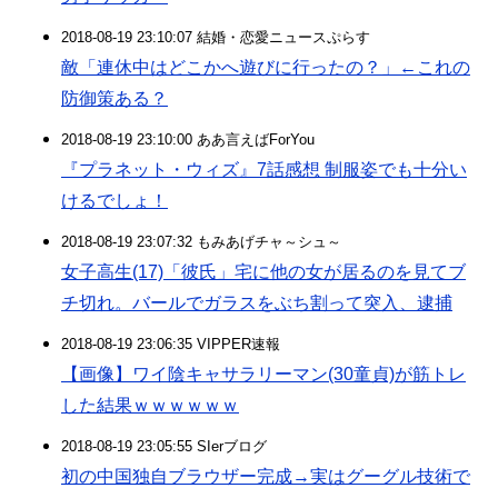
2018-08-19 23:10:07 結婚・恋愛ニュースぷらす
敵「連休中はどこかへ遊びに行ったの？」←これの
防御策ある？
2018-08-19 23:10:00 ああ言えばForYou
『プラネット・ウィズ』7話感想 制服姿でも十分い
けるでしょ！
2018-08-19 23:07:32 もみあげチャ～シュ～
女子高生(17)「彼氏」宅に他の女が居るのを見てブ
チ切れ。バールでガラスをぶち割って突入、逮捕
2018-08-19 23:06:35 VIPPER速報
【画像】ワイ陰キャサラリーマン(30童貞)が筋トレ
した結果ｗｗｗｗｗｗ
2018-08-19 23:05:55 SIerブログ
初の中国独自ブラウザー完成→実はグーグル技術で