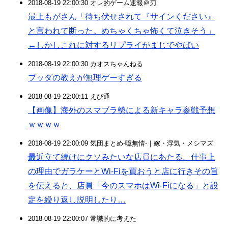
2018-08-19 22:00:30 オレ的ゲーム速報＠刃
最上もがさん「待ち伏せされて『サインください』
と言われて断った。めちゃくちゃ怖くて泣きそう」
←しかしこれに対するリプライがまじでやばい
2018-08-19 22:00:30 カオスちゃんねる
ブッダの教えが無理ゲーすぎる
2018-08-19 22:00:11 えび通
【画像】海外のスマブラ勢による新キャラ参戦予想
ｗｗｗｗ
2018-08-19 22:00:09 気団まとめ-噫無情-｜嫁・浮気・メシマズ
最近立て続けにクソみたいな店員にあたる。仕事上
の理由でガラケーとWi-Fiを買おうと店に行きその旨
を伝えると、店員「今のスマホはWi-Fiになる」と設
定を繰り返し説明したり…
2018-08-19 22:00:07 常識的に考えた