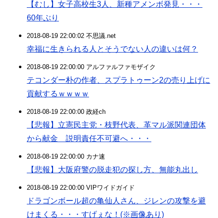
【むし】女子高校生3人、新種アメンボ発見・・・
60年ぶり
2018-08-19 22:00:02 不思議.net
幸福に生きられる人とそうでない人の違いは何？
2018-08-19 22:00:00 アルファルファモザイク
テコンダー朴の作者、スプラトゥーン2の売り上げに
貢献するｗｗｗｗ
2018-08-19 22:00:00 政経ch
【悲報】立憲民主党・枝野代表、革マル派関連団体
から献金 説明責任不可避へ・・・
2018-08-19 22:00:00 カナ速
【悲報】大阪府警の脱走犯の探し方、無能丸出し
2018-08-19 22:00:00 VIPワイドガイド
ドラゴンボール超の亀仙人さん、ジレンの攻撃を避
けまくる・・・すげぇな！(※画像あり)