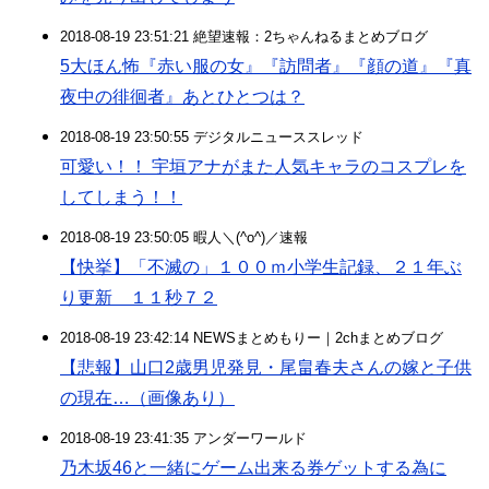
2018-08-19 23:51:21 絶望速報：2ちゃんねるまとめブログ
5大ほん怖『赤い服の女』『訪問者』『顔の道』『真
夜中の徘徊者』あとひとつは？
2018-08-19 23:50:55 デジタルニューススレッド
可愛い！！ 宇垣アナがまた人気キャラのコスプレを
してしまう！！
2018-08-19 23:50:05 暇人＼(^o^)／速報
【快挙】「不滅の」１００ｍ小学生記録、２１年ぶ
り更新 １１秒７２
2018-08-19 23:42:14 NEWSまとめもりー｜2chまとめブログ
【悲報】山口2歳男児発見・尾畠春夫さんの嫁と子供
の現在…（画像あり）
2018-08-19 23:41:35 アンダーワールド
乃木坂46と一緒にゲーム出来る券ゲットする為に