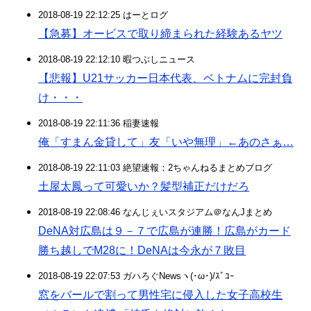
2018-08-19 22:12:25 はーとログ
【急募】オービスで取り締まられた経験あるヤツ
2018-08-19 22:12:10 暇つぶしニュース
【悲報】U21サッカー日本代表、ベトナムに完封負
け・・・
2018-08-19 22:11:36 稲妻速報
俺「すまん金貸して」友「いや無理」←あのさぁ…
2018-08-19 22:11:03 絶望速報：2ちゃんねるまとめブログ
土屋太鳳って可愛いか？髪型補正だけだろ
2018-08-19 22:08:46 なんじぇいスタジアム＠なんJまとめ
DeNA対広島は９－７で広島が連勝！広島がカード
勝ち越しでM28に！DeNAは今永が７敗目
2018-08-19 22:07:53 ガハろぐNewsヽ(･ω･)/ｽﾞｺｰ
窓をバールで割って男性宅に侵入した女子高校生