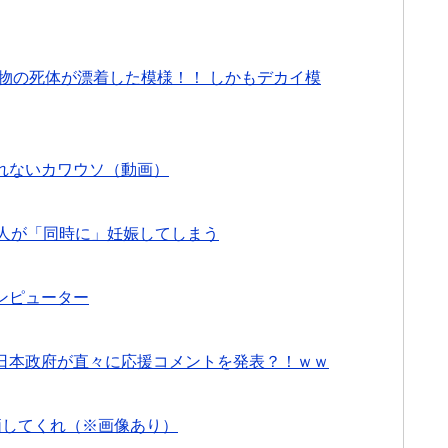
物の死体が漂着した模様！！ しかもデカイ模
れないカワウソ（動画）
6人が「同時に」妊娠してしまう
ンピューター
日本政府が直々に応援コメントを発表？！ｗｗ
価してくれ（※画像あり）