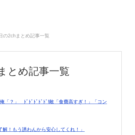
0日の2chまとめ記事一覧
chまとめ記事一覧
 俺「？」 ﾄﾞﾄﾞﾄﾞﾄﾞﾄﾞ!敵「食費高すぎ！」「コン
了解！もう誘わんから安心してくれ！」