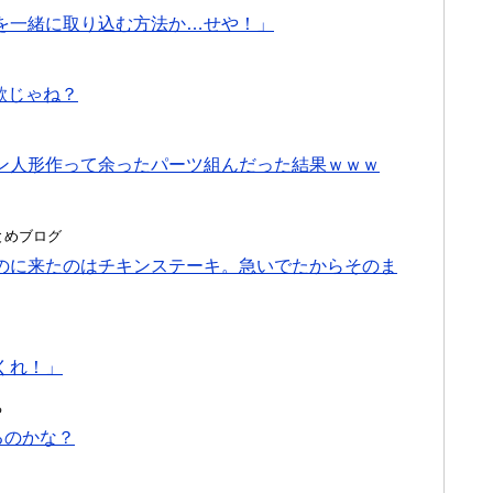
を一緒に取り込む方法か…せや！」
詐欺じゃね？
ン人形作って余ったパーツ組んだった結果ｗｗｗ
hまとめブログ
のに来たのはチキンステーキ。急いでたからそのま
くれ！」
る
るのかな？