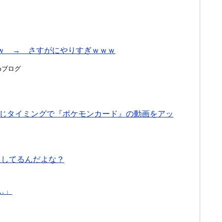
ｗ → さすがにやりすぎｗｗｗ
とめブログ
な同じタイミングで『ポケモンカード』の動画をアッ
慢してるんだよな？
…」